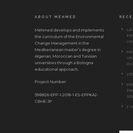
ABOUT MEHMED
REC
Mehmed develops and implements
LA
EN
the curriculum of the Environmental
UN
Change Management in the
Mediterranean master’s degree in
ME
Algerian, Moroccan and Tunisian
UN
universities through a Bologna
OU
educational approach.
20
Project Number:
PR
PR
598826-EPP-1-2018-1-ES-EPPKA2-
SO
CBHE-JP
2 