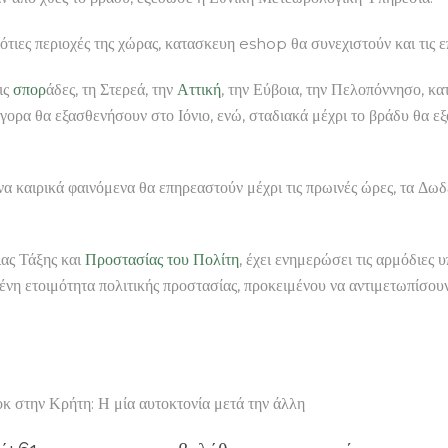
νότιες περιοχές της χώρας, κατασκευη eshop θα συνεχιστούν και τις ε
τις
σπορ
άδες, τη Στερεά, την
Αττική
, την Εύβοια, την Πελοπόννησο, κ
γορα θα εξασθενήσουν στο Ιόνιο, ενώ, σταδιακά μέχρι το βράδυ θα εξ
καιρικά φαινόμενα θα επηρεαστούν μέχρι τις πρωινές ώρες, τα Δωδε
ας Τάξης και
Προστασίας του Πολίτη
, έχει ενημερώσει τις αρμόδιες 
μένη ετοιμότητα πολιτικής προστασίας, προκειμένου να αντιμετωπίσο
στην Κρήτη: Η μία αυτοκτονία μετά την άλλη