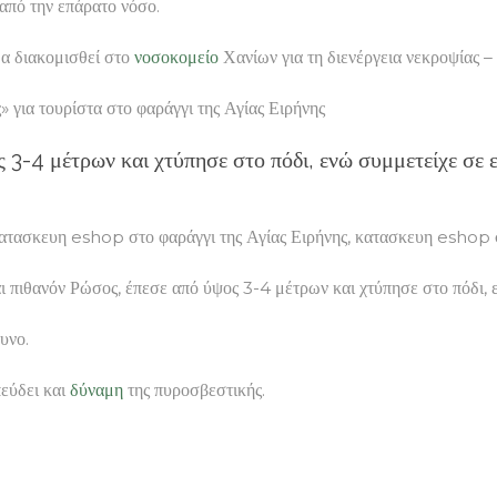
 από την επάρατο νόσο.
α διακομισθεί στο
νοσοκομείο
Χανίων για τη διενέργεια νεκροψίας –
ια τουρίστα στο φαράγγι της Αγίας Ειρήνης
ς 3-4 μέτρων και χτύπησε στο πόδι, ενώ συμμετείχε σε
 κατασκευη eshop στο φαράγγι της Αγίας Ειρήνης, κατασκευη eshop σ
και πιθανόν Ρώσος, έπεσε από ύψος 3-4 μέτρων και χτύπησε στο πόδι,
υνο.
εύδει και
δύναμη
της πυροσβεστικής.