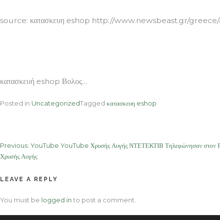
source: κατασκευη eshop http://www.newsbeast.gr/greece/a
κατασκευή eshop Βολος…
Posted in
Uncategorized
Tagged
κατασκευη eshop
Post
Previous:
YouTube YouTube Χρυσής Αυγής ΝΤΕΤΕΚΤΙΒ Τηλεφώνησαν στον Ρουπ
Χρυσής Αυγής
navigation
LEAVE A REPLY
You must be
logged in
to post a comment.