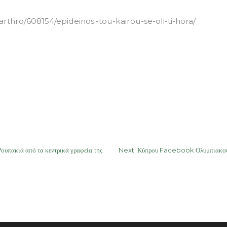
rthro/608154/epideinosi-tou-kairou-se-oli-ti-hora/
ακιά από τα κεντρικά γραφεία της
Next:
Κύπρου Facebook Ολυμπιακού