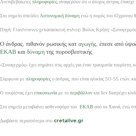
Ανεπιβεβαίωτες
πληροφορίες
, αναφέρουν ότι ο άτυχος άντρας έπασχε
Στο σημείο σπεύδει
Αστυνομική
δύναμη
ενώ η σορός του 61χρονου θ
Πηγή: Flashnews.grκατασκευή eshop Βολος Κρήτη: «Συναγερμός» γ
Ο άνδρας, πιθανόν ρωσικής κατ
αγωγής
, έπεσε από ύψο
ΕΚΑΒ
και
δύναμη
της πυροσβεστικής
«Συναγερμός» έχει σημάνει στις αρχές για έναν τραυματία τουρίστα,
Σύμφωνα με
πληροφορίες
ο άνδρας, που είναι ηλικίας 50-55 ετών, 
Ο τουρίστας έχει
επικοινωνία
με το
περιβάλλον
και δεν διατρέχει κίνδ
Στο σημείο μεταβαίνει ασθενοφόρο του
ΕΚΑΒ
από τα Χανιά, ενώ σπ
Διαβάστε περισσότερα στο
cretalive.gr
κατασκευή eshop Βολος