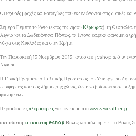
Οι ισχυρές βροχές και καταιγίδες που εκδηλώνονται στις δυτικές και 
Σήμερα Πέμπτη το Ιόνιο (εκτός της νήσου
Κέρκυρα
ς), τη Θεσσαλία, 
Αιγαίο και τα Δωδεκάνησα. Πάντως, τα έντονα καιρικά φαινόμενα γρή
νύχτα στις Κυκλάδες και στην Κρήτη.
Την Παρασκευή 15 Νοεμβρίου 2013, κατασκευη eshop από τα έντονα 
Αιγαίου.
Η Γενική Γραμματεία Πολιτικής Προστασίας του Υπουργείου Δημόσι
περιφέρειες και τους δήμους της χώρας, ώστε να βρίσκονται σε αυξη
φαινομένων.
Περισσότερες
πληροφορίες
για τον καιρό στο
www.weather.gr
κατασκευή
κατασκευη eshop
Βολος
κατασκευή eshop Βολος Σοκ 