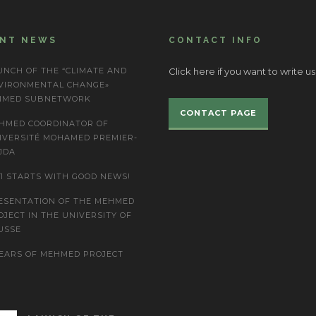
ENT NEWS
CONTACT INFO
UNCH OF THE “CLIMATE AND
Click here if you want to write us
VIRONMENTAL CHANGE»
IMED SUBNETWORK
CONTACT PAGE
HMED COORDINATOR OF
IVERSITÉ MOHAMED PREMIER-
JDA
21 STARTS WITH GOOD NEWS!
ESENTATION OF THE MEHMED
OJECT IN THE UNIVERSITY OF
USSE
YEARS OF MEHMED PROJECT