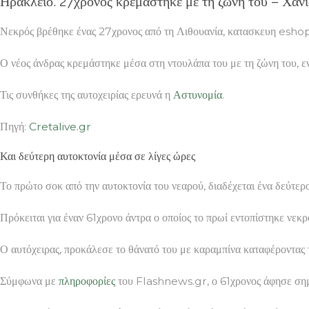
Ηράκλειο: 27χρονος κρεμάστηκε με τη ζώνη του – Χαν
Νεκρός βρέθηκε ένας 27χρονος από τη Λιθουανία, κατασκευη eshop 
Ο νέος άνδρας κρεμάστηκε μέσα στη ντουλάπα του με τη ζώνη του, εν
Τις συνθήκες της αυτοχειρίας ερευνά η
Αστυνομία
.
Πηγή:
Cretalive.gr
Και δεύτερη αυτοκτονία μέσα σε λίγες ώρες
Το πρώτο σοκ από την αυτοκτονία του νεαρού, διαδέχεται ένα δεύτ
Πρόκειται για έναν 61χρονο άντρα ο οποίος το πρωί εντοπίστηκε νε
Ο αυτόχειρας, προκάλεσε το θάνατό του με καραμπίνα καταφέροντας 
Σύμφωνα με
πληροφορίες
του Flashnews.gr, ο 61χρονος άφησε σημεί