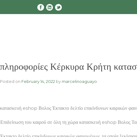
Skip
to
content
πληροφορίες Κέρκυρα Κρήτη κατασκ
Posted on
February 14, 2022
by
marcelinoaguayo
κατασκευή eshop Βολος Έκτακτο δελτίο επικίνδυνων καιρικών φαιν
Επιδείνωση του καιρού σε όλη τη χώρα κατασκευή eshop Βολος Τα έ
Έκτακτο δελτίο επικίνδυνων καιρικών φαινομένων, τα οποία ξεκίνησ