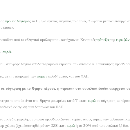
κός
προϋπολογισμό
ς το 8μηνο εφέτος, γεγονός το οποίο, σύμφωνα με τον υπουργό
ου έτους».
 εσόδων από τα ελληνικά ομόλογα που κατέχουν οι Κεντρικές
τράπεζες
της
ευρωζών
τ.
ευρώ
.
χου, στα φορολογικά έσοδα παραμένει «τρύπα», την οποία ο κ. Σταϊκούρας προσδιορί
νες, με την πληρωμή των
φόρων
εισοδήματος και του ΦΑΠ.
 σε σύγκριση με το 8μηνο πέρυσι, η «τρύπα» στα συνολικά έσοδα ανέρχεται σ
ες για το οποίο είναι στο 8μηνο μειωμένες κατά 71 εκατ.
ευρώ
σε σύγκριση με πέρυσ
 σταδιακή ενίσχυση των δαπανών του ΠΔΕ.
μική διαχείριση, οι οποίοι προσδιορίζονται κυρίως στους τομείς των ασφαλιστικών
της χώρας (έχει δαπανηθεί μόνον 328 εκατ.
ευρώ
ή το 30% από το συνολικό 1,1 δισ.