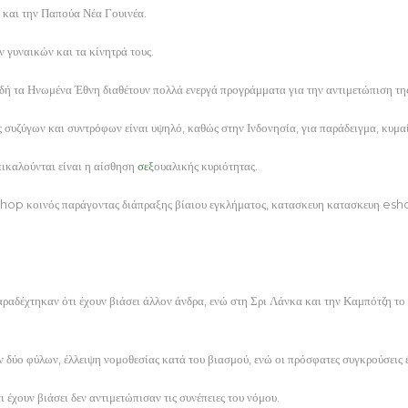
α και την Παπούα Νέα Γουινέα.
ν γυναικών και τα κίνητρά τους.
ειδή τα Ηνωμένα Έθνη διαθέτουν πολλά ενεργά προγράμματα για την αντιμετώπιση τη
ος συζύγων και συντρόφων είναι υψηλό, καθώς στην Ινδονησία, για παράδειγμα, κυ
πικαλούνται είναι η αίσθηση
σεξ
ουαλικής κυριότητας.
eshop κοινός παράγοντας διάπραξης βίαιου εγκλήματος, κατασκευη κατασκευη esh
αραδέχτηκαν ότι έχουν βιάσει άλλον άνδρα, ενώ στη Σρι Λάνκα και την Καμπότζη τ
ν δύο φύλων, έλλειψη νομοθεσίας κατά του βιασμού, ενώ οι πρόσφατες συγκρούσεις 
έχουν βιάσει δεν αντιμετώπισαν τις συνέπειες του νόμου.