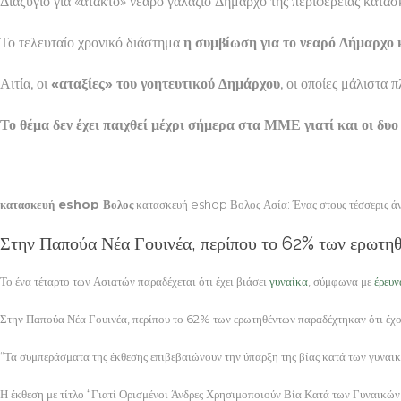
Διαζύγιο για «άτακτο» νεαρό γαλάζιο Δήμαρχο της περιφέρειας κατ
Το τελευταίο χρονικό διάστημα
η συμβίωση για το νεαρό Δήμαρχο 
Αιτία, οι
«αταξίες» του γοητευτικού Δημάρχου
, οι οποίες μάλιστα
Το θέμα δεν έχει παιχθεί μέχρι σήμερα στα ΜΜΕ γιατί και οι δυ
κατασκευή eshop Βολος
κατασκευή eshop Βολος Ασία: Ένας στους τέσσερις άνδρ
Στην Παπούα Νέα Γουινέα, περίπου το 62% των ερωτηθ
Το ένα τέταρτο των Ασιατών παραδέχεται ότι έχει βιάσει
γυναίκα
, σύμφωνα με
έρευν
Στην Παπούα Νέα Γουινέα, περίπου το 62% των ερωτηθέντων παραδέχτηκαν ότι έχο
“Τα συμπεράσματα της έκθεσης επιβεβαιώνουν την ύπαρξη της βίας κατά των γυναικ
Η έκθεση με τίτλο “Γιατί Ορισμένοι Άνδρες Χρησιμοποιούν Βία Κατά των Γυναικ