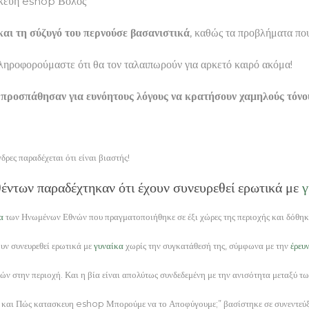
ασκευή eshop Βολος
και τη σύζυγό του περνούσε βασανιστικά
, καθώς τα προβλήματα πο
 πληροφορούμαστε ότι θα τον ταλαιπωρούν για αρκετό καιρό ακόμα!
ο προσπάθησαν για ευνόητους λόγους να κρατήσουν χαμηλούς τόνο
ες παραδέχεται ότι είναι βιαστής!
έντων παραδέχτηκαν ότι έχουν συνευρεθεί ερωτικά με
γ
α
των Ηνωμένων Εθνών που πραγματοποιήθηκε σε έξι χώρες της περιοχής και δόθηκ
υν συνευρεθεί ερωτικά με
γυναίκα
χωρίς την συγκατάθεσή της, σύμφωνα με την
έρευ
ών στην περιοχή. Και η βία είναι απολύτως συνδεδεμένη με την ανισότητα μεταξύ 
ών και Πώς κατασκευη eshop Μπορούμε να το Αποφύγουμε;” βασίστηκε σε συνεντεύ