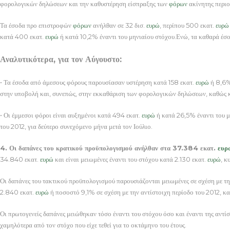
φορολογικών δηλώσεων και την καθυστέρηση είσπραξης των
φόρων
ακίνητης περιο
Τα έσοδα προ επιστροφών
φόρων
ανήλθαν σε 32 δισ.
ευρώ
, περίπου 500 εκατ.
ευρώ
κατά 400 εκατ.
ευρώ
ή κατά 10,2% έναντι του μηνιαίου στόχου.Ενώ, τα καθαρά έσ
Αναλυτικότερα, για τον Αύγουστο:
• Τα έσοδα από άμεσους φόρους παρουσίασαν υστέρηση κατά 158 εκατ.
ευρώ
ή 8,6% 
στην υποβολή και, συνεπώς, στην εκκαθάριση των φορολογικών δηλώσεων, καθώς 
• Οι έμμεσοι φόροι είναι αυξημένοι κατά 494 εκατ.
ευρώ
ή κατά 26,5% έναντι του μ
του 2012, για δεύτερο συνεχόμενο μήνα μετά τον Ιούλιο.
4. Οι δαπάνες του κρατικού προϋπολογισμού ανήλθαν στα 37.384 εκατ.
ευρ
34.840 εκατ.
ευρώ
και είναι μειωμένες έναντι του στόχου κατά 2.130 εκατ.
ευρώ
, κ
Οι δαπάνες του τακτικού προϋπολογισμού παρουσιάζονται μειωμένες σε σχέση με τη
2.840 εκατ.
ευρώ
ή ποσοστό 9,1% σε σχέση με την αντίστοιχη περίοδο του 2012, κ
Οι πρωτογενείς δαπάνες μειώθηκαν τόσο έναντι του στόχου όσο και έναντι της αντ
χαμηλότερα από τον στόχο που είχε τεθεί για το οκτάμηνο του έτους.