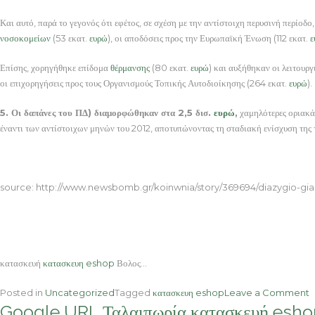
Και αυτό, παρά το γεγονός ότι εφέτος, σε σχέση με την αντίστοιχη περυσινή περίο
νοσοκομείων
(53 εκατ.
ευρώ
), οι αποδόσεις προς την Ευρωπαϊκή Ένωση (112 εκατ.
ε
Επίσης, χορηγήθηκε επίδομα
θέρμανσης
(80 εκατ.
ευρώ
) και αυξήθηκαν οι λειτουρ
οι επιχορηγήσεις προς τους Οργανισμούς Τοπικής Αυτοδιοίκησης (264 εκατ.
ευρώ
).
5. Οι δαπάνες του ΠΔ) διαμορφώθηκαν στα 2,5 δισ.
ευρώ
,
χαμηλότερες οριακά 
έναντι των αντίστοιχων μηνών του 2012, αποτυπώνοντας τη σταδιακή ενίσχυση τη
κατασκευή eshop Βολος
source: http://www.newsbomb.gr/koinwnia/story/369694/diazygio-gia-
κατασκευή
κατασκευη eshop
Βολος…
o
Posted in
Uncategorized
Tagged
κατασκευη eshop
Leave a Comment
Google URL Ταλαιπωρία κατασκευή eshop Β
δ