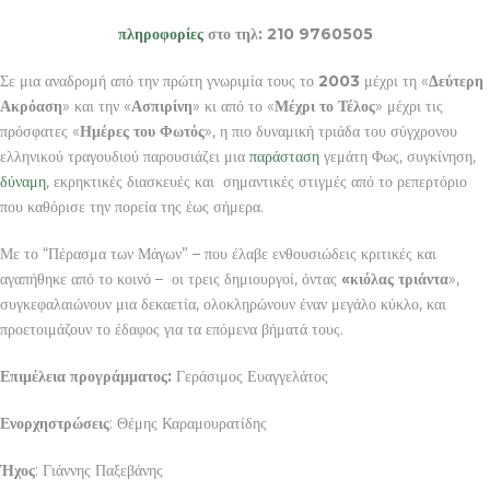
πληροφορίες
στο τηλ: 210 9760505
Σε μια αναδρομή από την πρώτη γνωριμία τους το
2003
μέχρι τη «
Δεύτερη
Ακρόαση
» και την «
Ασπιρίνη
» κι από το «
Μέχρι το Τέλος
» μέχρι τις
πρόσφατες «
Ημέρες του Φωτός
», η πιο δυναμική τριάδα του σύγχρονου
ελληνικού τραγουδιού παρουσιάζει μια
παράσταση
γεμάτη Φως, συγκίνηση,
δύναμη
, εκρηκτικές διασκευές και σημαντικές στιγμές από το ρεπερτόριο
που καθόρισε την πορεία της έως σήμερα.
Με το “Πέρασμα των Μάγων” – που έλαβε ενθουσιώδεις κριτικές και
αγαπήθηκε από το κοινό – οι τρεις δημιουργοί, όντας
«κιόλας τριάντα
»,
συγκεφαλαιώνουν μια δεκαετία, ολοκληρώνουν έναν μεγάλο κύκλο, και
προετοιμάζουν το έδαφος για τα επόμενα βήματά τους.
Επιμέλεια προγράμματος:
Γεράσιμος Ευαγγελάτος
Ενορχηστρώσεις
: Θέμης Καραμουρατίδης
Ήχος
: Γιάννης Παξεβάνης