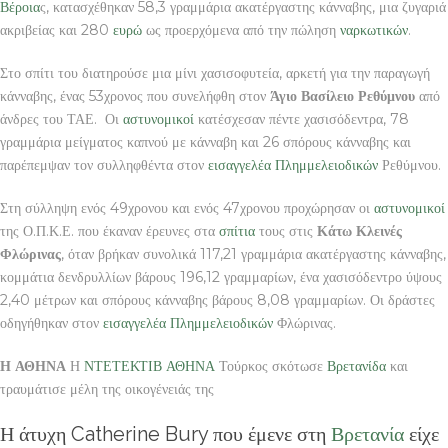
Βέροια
ς, κατασχέθηκαν 58,3 γραμμάρια ακατέργαστης κάνναβης, μια ζυγαριά
ακριβείας και 280
ευρώ
ως προερχόμενα από την πώληση
ναρκωτικών
.
Στο σπίτι του διατηρούσε μια μίνι χασισοφυτεία, αρκετή για την παραγωγή
κάνναβης, ένας 53χρονος που συνελήφθη στον
Άγιο Βασίλειο Ρεθύμνου
από
άνδρες του ΤΑΕ. Οι
αστυνομικοί
κατέσχεσαν πέντε χασισόδεντρα, 78
γραμμάρια μείγματος καπνού με κάνναβη και 26 σπόρους κάνναβης και
παρέπεμψαν τον συλληφθέντα στον
εισαγγελέα
Πλημμελειοδικών
Ρεθύμνου.
Στη σύλληψη ενός 49χρονου και ενός 47χρονου προχώρησαν οι
αστυνομικοί
της Ο.Π.Κ.Ε. που έκαναν έρευνες στα
σπίτια
τους στις
Κάτω Κλεινές
Φλώρινας
, όταν βρήκαν συνολικά 117,21 γραμμάρια ακατέργαστης κάνναβης,
κομμάτια δενδρυλλίων βάρους 196,12 γραμμαρίων, ένα χασισόδεντρο ύψους
2,40 μέτρων και σπόρους κάνναβης βάρους 8,08 γραμμαρίων. Οι δράστες
οδηγήθηκαν στον
εισαγγελέα
Πλημμελειοδικών
Φλώρινας.
Η ΑΘΗΝΑ
Η
ΝΤΕΤΕΚΤΙΒ ΑΘΗΝΑ
Τούρκος σκότωσε
Βρετανίδα
και
τραυμάτισε μέλη της οικογένειάς της
Η άτυχη Catherine Bury που έμενε στη
Βρετανία
είχε