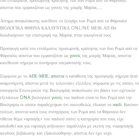
του εντάλματος προσωρινής κράτησης των δυο Ρομά από τα Φάρσαλα,
απιστια που εμφανιζόταν ως γονείς της μικρής Μαρίας……
Αίτημα αποφυλάκισης κατέθεσε το ζευγάρι των Ρομά από τα Φάρσαλα
ΒΙΟΛΟΓΙΚΑ ΦΘΗΝΑ ΚΑΛΛΥΝΤΙΚΑ ONLINE ΜΕΙΚ ΑΠ Θα
διεκδικήσουν την επιστροφή της Μαρίας στην οικογένειά τους
Προσφυγή κατά του εντάλματος προσωρινής κράτησης των δυο Ρομά από τα
Φάρσαλα, απιστια που εμφανιζόταν ως
γονείς
της μικρής Μαρίας, απιστια
κατέθεσαν σήμερα οι συνήγοροι υπεράσπισής τους.
Σύμφωνα με το
ΑΠΕ-ΜΠΕ
,
απιστια
η κατάθεση της προσφυγής σήμερα ήταν
αναμενόμενη, απιστια μετά τις τελευταίες εξελίξεις σύμφωνα με τις οποίες το
υπουργείο Εσωτερικών της Βουλγαρίας ανακοίνωσε ότι βάσει των σχετικών
εξετάσεων
DNA
βιολογικοί
γονείς
του παιδιού είναι οι δυο Ρομά από την
Βουλγαρία οι οποίοι παραδέχτηκαν ότι οικειοθελώς έδωσαν το
παιδί
. Κατόπιν
τούτων, απιστια κατά τους συνηγόρους των Ρομά από τα Φάρσαλα δεν
τίθεται θέμα «αρπαγής» του παιδιού οπότε η κατηγορία που τους είχε
αποδοθεί και για «αρπαγή ανήλικου» παράλληλα με εκείνη της «υφαρπαγής
ψευδούς βεβαίωσης κατ εξακολούθηση», απιστια δεν έχει ισχύ.