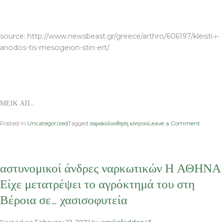
ΜΕΙΚ ΑΠ
source: http://www.newsbeast.gr/greece/arthro/606197/kleisti-i-
anodos-tis-mesogeion-stin-ert/
ΜΕΙΚ ΑΠ…
on
Posted in
Uncategorized
Tagged
παρακολουθηση κινητου
Leave a Comment
ΕΡΤ
ΕΡΤ
ΕΡΤ
ΜΕΙΚ
αστυνομικοί άνδρες ναρκωτικών Η ΑΘΗΝΑ
ΑΠ
Κλειστή
Είχε μετατρέψει το αγρόκτημά του στη
η
Βέροια σε… χασισοφυτεία
άνοδος
της
Μεσογεί
Posted on
February 22, 2022
by
emiliofadden45