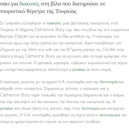
πάει για
διακοπές
στη βίλα που διατηρούσε σε
τουριστικό θέρετρο της Τουρκίας
Σε τραγωδία εξελίχθηκαν οι
διακοπές
μιας βρετανικής οικογένειας στην
Τουρκία. Η 56χρονη Catherine Bury είχε πάει στη βίλα της στο τουριστικό
θέρετρο Dalyan για να γιορτάσει τα 56α γενέθλιά της. Ο κηπουρός του
σπιτιού όμως είχε άλλα σχέδια για την οικογένεια. Αφού πυροβόλησε τον
24χρονο γιο της Alex στο πόδι και την 87χρονη μητέρα της Cecille στην
πλάτη η άτυχη Catherine Bury για να γλιτώσει από τα πυρά κρύφτηκε στο
μπάνιο του σπιτιού. Ο μανιακός κηπουρός «γάζωσε» κυριολεκτικά την πόρτα
με κυνηγετική καραμπίνα με αποτέλεσμα η
γυναίκα
να πέσει νεκρή.
Ο κηπουρός γνωστός με τα αρχικά V.A. συνελήφθη από την
Αστυνομία
και
οδήγηθε στον εισαγγέλεα. Σύμφωνα με γείτονες ο κηπουρός και η
Catherine Bury είχαν τσακωθεί την περασμένη Παρασκευή και ο άνδρας
την είχε απειλήσει ότι θα σκοτώσει την ίδια και την οικογένειά της. Η
γυναίκα
που έδωσε βάση στις απειλές πήγε στην
Αστυνομία
και κατήγγειλε
το γεγονός. Ο V.A. συνελήφθη, κρατήθηκε τη νύχτα αλλά οι
αστυνομικοί
την
επόμενη ημέρα έκριναν ότι έπρεπε να τον αφήσουν ελεύθερο.