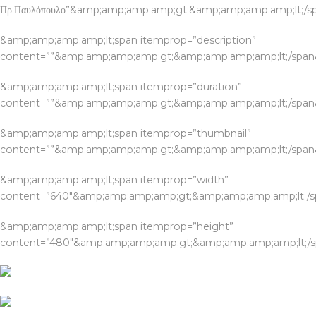
Πρ.Παυλόπουλο”&amp;amp;amp;amp;gt;&amp;amp;amp;amp;lt;/
&amp;amp;amp;amp;lt;span itemprop=”description”
content=””&amp;amp;amp;amp;gt;&amp;amp;amp;amp;lt;/spa
&amp;amp;amp;amp;lt;span itemprop=”duration”
content=””&amp;amp;amp;amp;gt;&amp;amp;amp;amp;lt;/spa
&amp;amp;amp;amp;lt;span itemprop=”thumbnail”
content=””&amp;amp;amp;amp;gt;&amp;amp;amp;amp;lt;/spa
&amp;amp;amp;amp;lt;span itemprop=”width”
content=”640″&amp;amp;amp;amp;gt;&amp;amp;amp;amp;lt;/
&amp;amp;amp;amp;lt;span itemprop=”height”
content=”480″&amp;amp;amp;amp;gt;&amp;amp;amp;amp;lt;/