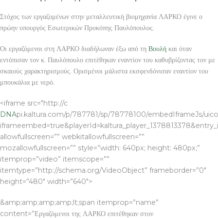
Στόχος των εργαζομένων στην μεταλλευτική βιομηχανία ΛΑΡΚΟ έγινε ο
πρώην υπουργός Εσωτερικών Προκόπης Παυλόπουλος.
Οι εργαζόμενοι στη ΛΑΡΚΟ διαδήλωναν έξω από τη
Βουλή
και όταν
εντόπισαν τον κ. Παυλόπουλο επιτέθηκαν εναντίον του καθυβρίζοντας τον με
σκαιούς χαρακτηρισμούς. Ορισμένοι μάλιστα εκσφενδόνισαν εναντίον του
μπουκάλια με νερό.
<iframe src="http://c
DNA
pi.kaltura.com/p/787781/sp/78778100/embedIframeJs/uico
iframeembed=true&playerId=kaltura_player_1378813378&entry_id
allowfullscreen=”” webkitallowfullscreen=””
mozallowfullscreen=”” style=”width: 640px; height: 480px;”
itemprop=”video” itemscope=””
itemtype=”http://schema.org/VideoObject” frameborder=”0″
height=”480″ width=”640″>
&amp;amp;amp;amp;lt;span itemprop=”name”
content=”Εργαζόμενοι της ΛΑΡΚΟ επιτέθηκαν στον