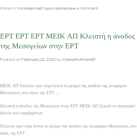
on
Posted in
Uncategorized
Tagged
απιστια
Leave a Comment
Ρομά
DNA
Ρομά
ΒΙΟΛΟΓΙΚΑ
ΕΡΤ ΕΡΤ ΕΡΤ ΜΕΙΚ ΑΠ Κλειστή η άνοδος
ΦΘΗΝΑ
ΚΑΛΛΥΝΤΙΚΑ
της Μεσογείων στην ΕΡΤ
ONLINE
ΜΕΙΚ
Posted on
February 22, 2022
by
chaneltoliman67
ΑΠ
Αίτημα
αποφυλάκισης
κατέθεσε
το
ΜΕΙΚ ΑΠ Έκλεισε πριν λίγα λεπτά το ρεύμα της ανόδου της λεωφόρου
ζευγάρι
Μεσογείων, στο ύψος της ΕΡΤ……
των
Ρομά
Κλειστή η άνοδος της Μεσογείων στην ΕΡΤ ΜΕΙΚ ΑΠ Ξεκινά το απεργιακό
από
δελτίο των εργαζομένων
τα
Φάρσαλα
Έκλεισε πριν λίγα λεπτά το ρεύμα της ανόδου της λεωφόρου Μεσογείων, στο
ύψος της ΕΡΤ.