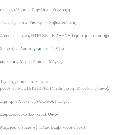
στην αγκάλη σου, Στην Πόλυ, Στην αρχή
των τραγουδιών, Συνεργεία, Χαβαλεδιάρικο,
Δασάκι, Τροχαίο, ΝΤΕΤΕΚΤΙΒ ΑΘΗΝΑ Γέμισε μου το ποτήρι,
Σουμιτζού, Από τη
γυναίκα
, Τρελή κι
αδέ
σποτ
η, Μη φοβάσαι, Οι Μάγκες.
Την ορχήστρα αποτελούν οι
μουσικοί: ΝΤΕΤΕΚΤΙΒ ΑΘΗΝΑ Δημήτρης Μπουζάνης(πιάνο),
Δημήτρης Χουντής(σαξόφωνο), Γιώργος
Διαμαντόπουλος(πλήκτρα), Θάνος
Μιχαηλίδης(τύμπανα), Ηλίας Βαμβακούσης(ούτι)