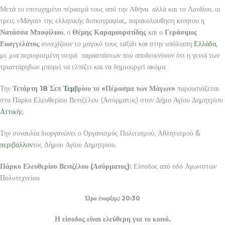
Μετά το επιτυχημένο πέρασμά τους από την Αθήνα αλλά και το Λονδίνο, οι
τρεις «Μάγοι» της ελληνικής δισκογραφίας, παρακολουθηση κινητου η
Νατάσσα Μποφίλιου
, ο
Θέμης Καραμουρατίδης
και ο
Γεράσιμος
Ευαγγελάτος
συνεχίζουν το μαγικό τους ταξίδι και στην υπόλοιπη
Ελλάδα
,
με μια περιορισμένη σειρά παραστάσεων που αποδεικνύουν ότι η γενιά των
τριαντάρηδων μπορεί να ελπίζει και να δημιουργεί ακόμα.
Την
Τετάρτη 18 Σεπ
Τεμ
βρίου το «Πέρασμα των Μάγων»
παρουσιάζεται
στο Πάρκο Ελευθερίου Βενιζέλου (Ασύρματος) στον Δήμο Αγίου Δημητρίου
Αττική
ς.
Την συναυλία διοργανώνει ο Οργανισμός Πολιτισμού, Αθλητισμού &
περιβάλλον
τος Δήμου Αγίου Δημητρίου.
Πάρκο Ελευθερίου Βενιζέλου (Ασύρματος):
Είσοδος από οδό Αγωνιστών
Πολυτεχνείου
Ώρα έναρξης: 20:30
Η είσοδος είναι ελεύθερη για το κοινό.