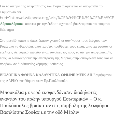
Για το αίτημα της υπεράσπισης των Ρομά αναμένεται να αποφανθεί το
Συμβούλιο <a
href="http://el.wikipedia.org/wiki/%CE%94%CE%B9%CE
Λάρισα
Λάρισα
ς, απιστια με την έκδοση σχετικού βουλεύματος το επόμενο
διάστημα.
Στο μεταξύ, απιστια όπως έκαναν γνωστό οι συνήγοροι τους ζεύγους των
Ρομά από τα Φάρσαλα, απιστια στις προθέσεις τους είναι, απιστια εφόσον οι
εξελίξεις σε νομικό επίπεδο είναι ευνοϊκές ως προς το αίτημα αποφυλάκισής
τους να διεκδικήσουν την επιστροφή της Μαρίας στην οικογένειά τους και να
προβούν σε διαδικασίες νόμιμης υιοθεσίας.
ΒΙΟΛΟΓΙΚΑ ΦΘΗΝΑ ΚΑΛΛΥΝΤΙΚΑ ONLINE ΜΕΙΚ ΑΠ
Εργαζόμενοι
της ΛΑΡΚΟ επιτέθηκαν στον Πρ.Παυλόπουλο
Μπουκάλια με νερό εκσφενδόνισαν διαδηλωτές
εναντίον του πρώην υπουργού Εσωτερικών – Ο κ.
Παυλόπουλος βρισκόταν στη συμβολή της λεωφόρου
Βασιλίσσης Σοφίας με την οδό Μέρλιν