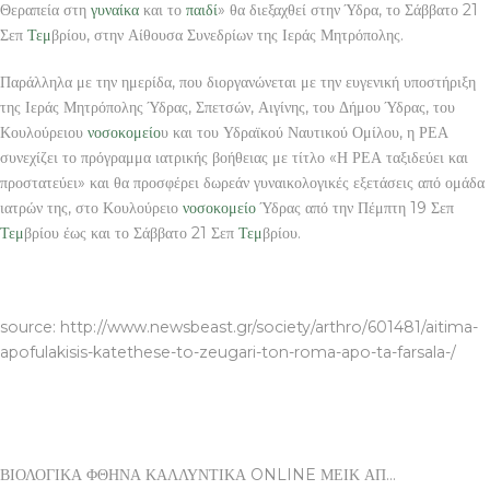
Θεραπεία στη
γυναίκα
και το
παιδί
» θα διεξαχθεί στην Ύδρα, το Σάββατο 21
Σεπ
Τεμ
βρίου, στην Αίθουσα Συνεδρίων της Ιεράς Μητρόπολης.
Παράλληλα με την ημερίδα, που διοργανώνεται με την ευγενική υποστήριξη
της Ιεράς Μητρόπολης Ύδρας, Σπετσών, Αιγίνης, του Δήμου Ύδρας, του
Κουλούρειου
νοσοκομείο
υ και του Υδραϊκού Ναυτικού Ομίλου, η ΡΕΑ
συνεχίζει το πρόγραμμα ιατρικής βοήθειας με τίτλο «Η ΡΕΑ ταξιδεύει και
προστατεύει» και θα προσφέρει δωρεάν γυναικολογικές εξετάσεις από ομάδα
ιατρών της, στο Κουλούρειο
νοσοκομείο
Ύδρας από την Πέμπτη 19 Σεπ
Τεμ
βρίου έως και το Σάββατο 21 Σεπ
Τεμ
βρίου.
ΒΙΟΛΟΓΙΚΑ ΦΘΗΝΑ ΚΑΛΛΥΝΤΙΚΑ ONLINE ΜΕΙΚ ΑΠ
source: http://www.newsbeast.gr/society/arthro/601481/aitima-
apofulakisis-katethese-to-zeugari-ton-roma-apo-ta-farsala-/
ΒΙΟΛΟΓΙΚΑ ΦΘΗΝΑ ΚΑΛΛΥΝΤΙΚΑ ONLINE ΜΕΙΚ ΑΠ…