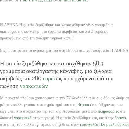
στην
ΕΡΤ
Η ΑΘΗΝΑ Η φυτεία ξεριζώθηκε και κατασχέθηκαν 58,3 γραμμάρια
ακατέργαστης κάνναβης, μια ζυγαριά ακριβείας και 280 ευρώ ως
προερχόμενα από την πώληση ναρκωτικών…”
Είχε μετατρέψει το αγρόκτημά του στη Βέροια σε… χασισοφυτεία Η ΑΘΗΝΑ
Η φυτεία ξεριζώθηκε και κατασχέθηκαν 58,3
γραμμάρια ακατέργαστης κάνναβης, μια ζυγαριά
ακριβείας και 280
ευρώ
ως προερχόμενα από την
πώληση
ναρκωτικών
Μια αρκετά πλούσια χασισοφυτεία από 37 δενδρύλλια ύψους δύο ως δυόμισι
μέτρων καλλιεργούσε στο αγρόκτημά του στη
Βέροια
ένας 43χρονος, που
είχε μπει στο στόχαστρο της τοπικής Ασφαλείας μετά από
πληροφορίες
ότι
διακινεί
ναρκωτικά
στην περιοχή. Η φυτεία ξεριζώθηκε και, κατά την
έρευνα
στο σπίτι του καλλιεργητή που οδηγήθηκε στον
εισαγγελέα
Πλημμελειοδικών