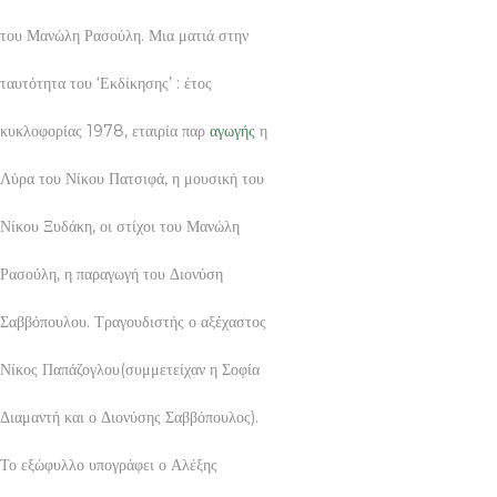
του Μανώλη Ρασούλη. Μια ματιά στην
ταυτότητα του ‘Εκδίκησης’ : έτος
κυκλοφορίας 1978, εταιρία παρ
αγωγής
η
Λύρα του Νίκου Πατσιφά, η μουσική του
Νίκου Ξυδάκη, οι στίχοι του Μανώλη
Ρασούλη, η παραγωγή του Διονύση
Σαββόπουλου. Τραγουδιστής ο αξέχαστος
Νίκος Παπάζογλου(συμμετείχαν η Σοφία
Διαμαντή και ο Διονύσης Σαββόπουλος).
Το εξώφυλλο υπογράφει ο Αλέξης