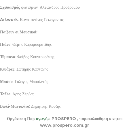
Σχεδιασμός
φωτισμών: Αλέξανδρος Προδρόμου
Artwork
: Κωνσταντίνος Γεωργαντάς
Παίζουν οι Μουσικοί:
Πιάνο
: Θέμης Καραμουρατίδης
Τύμπανα
: Φοίβος Κουντουράκης
Κιθάρες
: Σωτήρης Καστάνης
Μπάσο
: Γιώργος Μπουλντής
Τσέλο
: Άρης Ζέρβας
Βιολί-Μαντολίνο
: Δημήτρης Κουζής
Οργάνωση Παρ
αγωγής
: PROSPERO , παρακολουθηση κινητου
www.prospero.com.gr