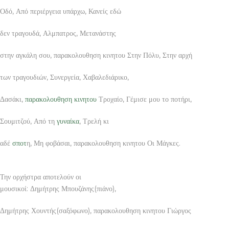
Οδό, Από περιέργεια υπάρχω, Κανείς εδώ
δεν τραγουδά, Αλμπατρος, Μετανάστης
στην αγκάλη σου, παρακολουθηση κινητου Στην Πόλυ, Στην αρχή
των τραγουδιών, Συνεργεία, Χαβαλεδιάρικο,
Δασάκι,
παρακολουθηση κινητου
Τροχαίο, Γέμισε μου το ποτήρι,
Σουμιτζού, Από τη
γυναίκα
, Τρελή κι
αδέ
σποτ
η, Μη φοβάσαι, παρακολουθηση κινητου Οι Μάγκες.
Την ορχήστρα αποτελούν οι
μουσικοί: Δημήτρης Μπουζάνης(πιάνο),
Δημήτρης Χουντής(σαξόφωνο), παρακολουθηση κινητου Γιώργος