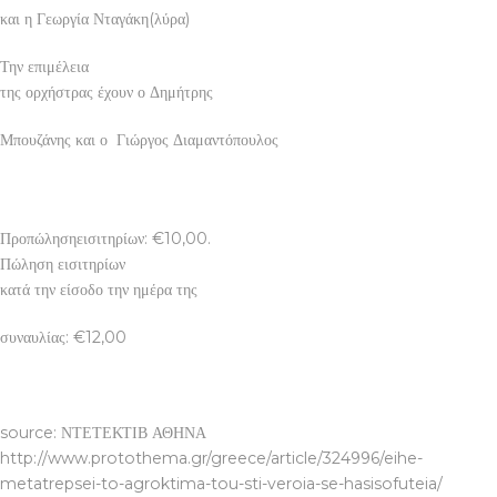
και η Γεωργία Νταγάκη(λύρα)
Την επιμέλεια
της ορχήστρας έχουν ο Δημήτρης
Μπουζάνης και ο Γιώργος Διαμαντόπουλος
Προπώλησηεισιτηρίων: €10,00.
Πώληση εισιτηρίων
κατά την είσοδο την ημέρα της
συναυλίας: €12,00
Η ΑΘΗΝΑ
source: ΝΤΕΤΕΚΤΙΒ ΑΘΗΝΑ
http://www.protothema.gr/greece/article/324996/eihe-
metatrepsei-to-agroktima-tou-sti-veroia-se-hasisofuteia/