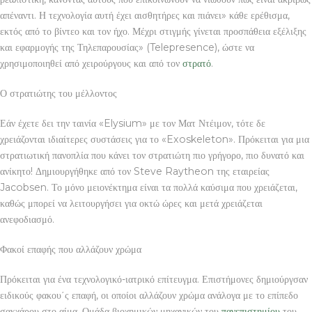
απέναντι. Η τεχνολογία αυτή έχει αισθητήρες και πιάνει» κάθε ερέθισμα,
εκτός από το βίντεο και τον ήχο. Μέχρι στιγμής γίνεται προσπάθεια εξέλιξης
και εφαρμογής της Τηλεπαρουσίας» (Telepresence), ώστε να
χρησιμοποιηθεί από χειρούργους και από τον
στρατό
.
Ο στρατιώτης του μέλλοντος
Εάν έχετε δει την ταινία «Elysium» με τον Ματ Ντέιμον, τότε δε
χρειάζονται ιδιαίτερες συστάσεις για το «Exoskeleton». Πρόκειται για μια
στρατιωτική πανοπλία που κάνει τον στρατιώτη πιο γρήγορο, πιο δυνατό και
ανίκητο! Δημιουργήθηκε από τον Steve Raytheon της εταιρείας
Jacobsen. Το μόνο μειονέκτημα είναι τα πολλά καύσιμα που χρειάζεται,
καθώς μπορεί να λειτουργήσει για οκτώ ώρες και μετά χρειάζεται
ανεφοδιασμό.
Φακοί επαφής που αλλάζουν χρώμα
Πρόκειται για ένα τεχνολογικό-ιατρικό επίτευγμα. Επιστήμονες δημιούργσαν
ειδικούς φακου΄ς επαφή, οι οποίοι αλλάζουν χρώμα ανάλογα με το επίπεδο
σακχάρου στο αίμα. Ομάδα βιοχημικών μηχανικών του
πανεπιστημίου
του