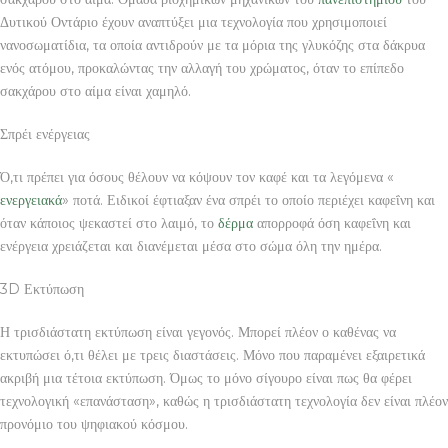
Δυτικού Οντάριο έχουν αναπτύξει μια τεχνολογία που χρησιμοποιεί
νανοσωματίδια, τα οποία αντιδρούν με τα μόρια της γλυκόζης στα δάκρυα
ενός ατόμου, προκαλώντας την αλλαγή του χρώματος, όταν το επίπεδο
σακχάρου στο αίμα είναι χαμηλό.
Σπρέι ενέργειας
Ό,τι πρέπει για όσους θέλουν να κόψουν τον καφέ και τα λεγόμενα «
ενεργειακά
» ποτά. Ειδικοί έφτιαξαν ένα σπρέι το οποίο περιέχει καφεΐνη και
όταν κάποιος ψεκαστεί στο λαιμό, το
δέρμα
απορροφά όση καφεΐνη και
ενέργεια χρειάζεται και διανέμεται μέσα στο σώμα όλη την ημέρα.
3D Εκτύπωση
Η τρισδιάστατη εκτύπωση είναι γεγονός. Μπορεί πλέον ο καθένας να
εκτυπώσει ό,τι θέλει με τρεις διαστάσεις. Μόνο που παραμένει εξαιρετικά
ακριβή μια τέτοια εκτύπωση. Όμως το μόνο σίγουρο είναι πως θα φέρει
τεχνολογική «επανάσταση», καθώς η τρισδιάστατη τεχνολογία δεν είναι πλέον
προνόμιο του ψηφιακού κόσμου.