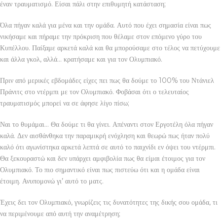
έναν τραυματισμό. Είσαι πάλι στην επιθυμητή κατάσταση;
Όλα πήγαν καλά για μένα και την ομάδα. Αυτό που έχει σημασία είναι πως
νικήσαμε και πήραμε την πρόκριση που θέλαμε στον επόμενο γύρο του
Κυπέλλου. Παίξαμε αρκετά καλά και θα μπορούσαμε στο τέλος να πετύχουμε
και άλλα γκολ, αλλά… κρατήσαμε και για τον Ολυμπιακό.
Πριν από μερικές εβδομάδες είχες πει πως θα δούμε το 100% του Ντάνιελ
Πράνιτς στο ντέρμπι με τον Ολυμπιακό. Φοβάσαι ότι ο τελευταίος
τραυματισμός μπορεί να σε άφησε λίγο πίσω;
Ναι το θυμάμαι… Θα δούμε τι θα γίνει. Απέναντι στον Εργοτέλη όλα πήγαν
καλά. Δεν αισθάνθηκα την παραμικρή ενόχληση και θεωρώ πως ήταν πολύ
καλό ότι αγωνίστηκα αρκετά λεπτά σε αυτό το παιχνίδι εν όψει του ντέρμπι.
Θα ξεκουραστώ και δεν υπάρχει αμφιβολία πως θα είμαι έτοιμος για τον
Ολυμπιακό. Το πιο σημαντικό είναι πως πιστεύω ότι και η ομάδα είναι
έτοιμη. Ανυπομονώ γι’ αυτό το ματς.
Έχεις δει τον Ολυμπιακό, γνωρίζεις τις δυνατότητες της δικής σου ομάδα, τι
να περιμένουμε από αυτή την αναμέτρηση;