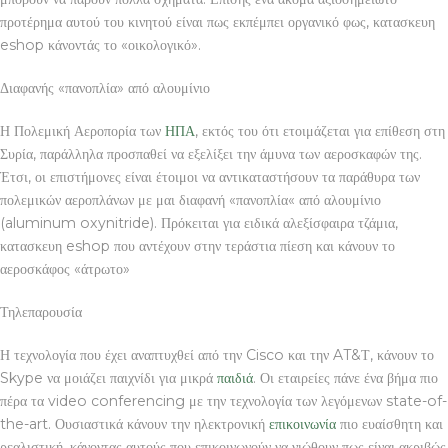
προτέρημα αυτού του κινητού είναι πως εκπέμπει οργανικό φως, κατασκευη
eshop κάνοντάς το «οικολογικό».
Διαφανής «πανοπλία» από αλουμίνιο
Η Πολεμική Αεροπορία των
ΗΠΑ
, εκτός του ότι ετοιμάζεται για επίθεση στη
Συρία, παράλληλα προσπαθεί να εξελίξει την άμυνα των αεροσκαφών της.
Έτσι, οι επιστήμονες είναι έτοιμοι να αντικαταστήσουν τα παράθυρα των
πολεμικών αεροπλάνων με μαι διαφανή «πανοπλία« από αλουμίνιο
(aluminum oxynitride). Πρόκειται για ειδικά αλεξίσφαιρα τζάμια,
κατασκευη eshop που αντέχουν στην τεράστια πίεση και κάνουν το
αεροσκάφος «άτρωτο»
Τηλεπαρουσία
Η τεχνολογία που έχει αναπτυχθεί από την Cisco και την AT&Τ, κάνουν το
Skype να μοιάζει παιχνίδι για μικρά
παιδιά
. Οι εταιρείες πάνε ένα βήμα πιο
πέρα τα video conferencing με την τεχνολογία των λεγόμενων state-of-
the-art. Ουσιαστικά κάνουν την ηλεκτρονική
επικοινωνία
πιο ευαίσθητη και
ρεαλιστική, κάνοντας αυτούς που επικοινωνούν να νιώθουν πως είναι ακριβώς