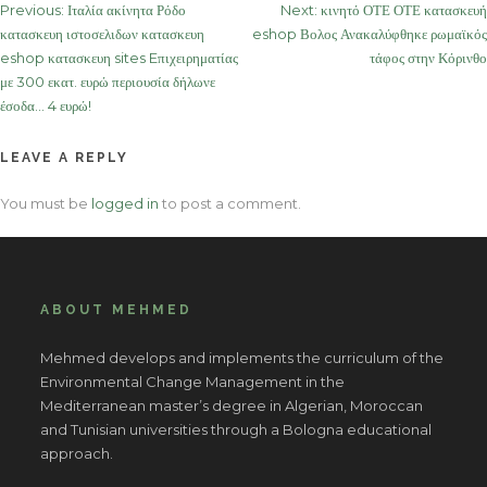
Post
Previous:
Ιταλία ακίνητα Ρόδο
Next:
κινητό ΟΤΕ ΟΤΕ κατασκευή
κατασκευη ιστοσελιδων κατασκευη
eshop Βολος Ανακαλύφθηκε ρωμαϊκός
navigation
eshop κατασκευη sites Eπιχειρηματίας
τάφος στην Κόρινθο
με 300 εκατ. ευρώ περιουσία δήλωνε
έσοδα… 4 ευρώ!
LEAVE A REPLY
You must be
logged in
to post a comment.
ABOUT MEHMED
Mehmed develops and implements the curriculum of the
Environmental Change Management in the
Mediterranean master’s degree in Algerian, Moroccan
and Tunisian universities through a Bologna educational
approach.