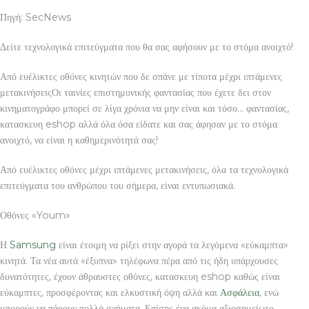
Πηγή: SecNews
Δείτε τεχνολογικά επιτεύγματα που θα σας αφήσουν με το στόμα ανοιχτό!
Από ευέλικτες οθόνες κινητών που δε σπάνε με τίποτα μέχρι ιπτάμενες
μετακινήσειςΟι ταινίες επιστημονικής φαντασίας που έχετε δει στον
κινηματογράφο μπορεί σε λίγα χρόνια να μην είναι και τόσο… φαντασίας,
κατασκευη eshop αλλά όλα όσα είδατε και σας άφησαν με το στόμα
ανοιχτό, να είναι η καθημερινότητά σας!
Από ευέλικτες οθόνες μέχρι ιπτάμενες μετακινήσεις, όλα τα τεχνολογικά
επιτεύγματα του ανθρώπου του σήμερα, είναι εντυπωσιακά.
Οθόνες «Youm»
Η
Samsung
είναι έτοιμη να ρίξει στην αγορά τα λεγόμενα «εύκαμπτα»
κινητά. Τα νέα αυτά «έξυπνα» τηλέφωνα πέρα από τις ήδη υπάρχουσες
δυνατότητες, έχουν άθραυστες οθόνες, κατασκευη eshop καθώς είναι
εύκαμπτες, προσφέροντας και ελκυστική όψη αλλά και
Ασφάλεια
, ενώ
μπορούν να πάρουν πολλά σχήματα. Επίσης ένα ακόμα αξιοσημείωτο