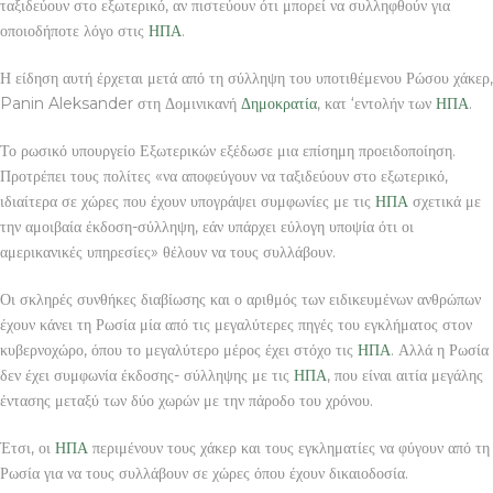
ταξιδεύουν στο εξωτερικό, αν πιστεύουν ότι μπορεί να συλληφθούν για
οποιοδήποτε λόγο στις
ΗΠΑ
.
Η είδηση αυτή έρχεται μετά από τη σύλληψη του υποτιθέμενου Ρώσου χάκερ,
Panin Aleksander στη Δομινικανή
Δημοκρατία
, κατ ‘εντολήν των
ΗΠΑ
.
Το ρωσικό υπουργείο Εξωτερικών εξέδωσε μια επίσημη προειδοποίηση.
Προτρέπει τους πολίτες «να αποφεύγουν να ταξιδεύουν στο εξωτερικό,
ιδιαίτερα σε χώρες που έχουν υπογράψει συμφωνίες με τις
ΗΠΑ
σχετικά με
την αμοιβαία έκδοση-σύλληψη, εάν υπάρχει εύλογη υποψία ότι οι
αμερικανικές υπηρεσίες» θέλουν να τους συλλάβουν.
Οι σκληρές συνθήκες διαβίωσης και ο αριθμός των ειδικευμένων ανθρώπων
έχουν κάνει τη Ρωσία μία από τις μεγαλύτερες πηγές του εγκλήματος στον
κυβερνοχώρο, όπου το μεγαλύτερο μέρος έχει στόχο τις
ΗΠΑ
. Αλλά η Ρωσία
δεν έχει συμφωνία έκδοσης- σύλληψης με τις
ΗΠΑ
, που είναι αιτία μεγάλης
έντασης μεταξύ των δύο χωρών με την πάροδο του χρόνου.
Έτσι, οι
ΗΠΑ
περιμένουν τους χάκερ και τους εγκληματίες να φύγουν από τη
Ρωσία για να τους συλλάβουν σε χώρες όπου έχουν δικαιοδοσία.