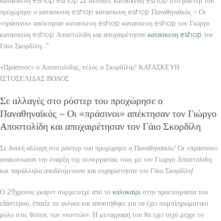
κατασκευη eshop eshop Σε αλλαγές κατασκευη eshop στο ρόστερ του
προχώρησε ο κατασκευη eshop κατασκευη eshop Παναθηναϊκός – Οι
«πράσινοι» απέκτησαν κατασκευη eshop κατασκευη eshop τον Γιώργο
κατασκευη eshop Αποστολίδη και αποχαιρέτησαν
κατασκευη eshop
τον
Γάιο Σκορδίλη…”
«Πράσινος» ο Αποστολίδης, τέλος ο Σκορδίλης! ΚΑΤΑΣΚΕΥΗ
ΙΣΤΟΣΕΛΙΔΑΣ ΒΟΛΟΣ
Σε αλλαγές στο ρόστερ του προχώρησε ο
Παναθηναϊκός – Οι «πράσινοι» απέκτησαν τον Γιώργο
Αποστολίδη και αποχαιρέτησαν τον Γάιο Σκορδίλη
Σε διπλή αλλαγή στο ρόστερ του προχώρησε ο Παναθηναϊκός! Οι «πράσινοι»
ανακοίνωσαν την έναρξη της συνεργασίας τους με τον Γιώργο Αποστολίδη
και παράλληλα αποδέσμευσαν και ευχαρίστησαν τον Γάιο Σκορδίλη!
Ο 29χρονος γκαρντ συμμετείχε από το
καλοκαίρι
στην προετοιμασία του
εξάστερου, έπαιξε σε φιλικά και αποκτήθηκε για να έχει συμπληρωματικό
ρόλο στις θέσεις των «κοντών». Η μεταγραφή του θα έχει ισχύ μέχρι το