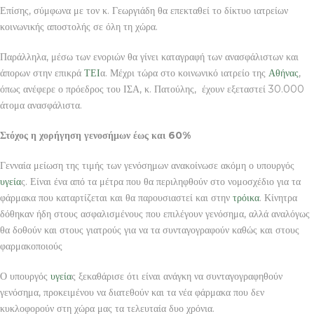
Επίσης, σύμφωνα με τον κ. Γεωργιάδη θα επεκταθεί το δίκτυο ιατρείων
κοινωνικής αποστολής σε όλη τη χώρα.
Παράλληλα, μέσω των ενοριών θα γίνει καταγραφή των ανασφάλιστων και
άπορων στην επικρά
ΤΕΙ
α. Μέχρι τώρα στο κοινωνικό ιατρείο της
Αθήνας
,
όπως ανέφερε ο πρόεδρος του ΙΣΑ, κ. Πατούλης, έχουν εξεταστεί 30.000
άτομα ανασφάλιστα.
Στόχος η χορήγηση γενοσήμων έως και 60%
Γενναία μείωση της τιμής των γενόσημων ανακοίνωσε ακόμη ο υπουργός
υγεία
ς. Είναι ένα από τα μέτρα που θα περιληφθούν στο νομοσχέδιο για τα
φάρμακα που καταρτίζεται και θα παρουσιαστεί και στην
τρόικα
. Κίνητρα
δόθηκαν ήδη στους ασφαλισμένους που επιλέγουν γενόσημα, αλλά αναλόγως
θα δοθούν και στους γιατρούς για να τα συνταγογραφούν καθώς και στους
φαρμακοποιούς
Ο υπουργός
υγεία
ς ξεκαθάρισε ότι είναι ανάγκη να συνταγογραφηθούν
γενόσημα, προκειμένου να διατεθούν και τα νέα φάρμακα που δεν
κυκλοφορούν στη χώρα μας τα τελευταία δυο χρόνια.