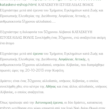
kataskevi-eshop.html
; ΚΑΤΑΣΚΕΥΗ ΙΣΤΟΣΕΛΙΔΑΣ ΒΟΛΟΣ
Εξιχνιάστηκε μετά από έρευνα του Τμήματος Εγκλημάτων κατά Ζωής και
Προσωπικής Ελευθερίας της Διεύθυνσης Ασφάλειας Αττικής, η
ανθρωποκτονία 51χρονου αλλοδαπού……
Εξιχνιάστηκε η δολοφονία του 50χρονου Αλβανού ΚΑΤΑΣΚΕΥΗ
ΙΣΤΟΣΕΛΙΔΑΣ ΒΟΛΟΣ Συνελήφθη ένας 30χρονος, ενώ αναζητείται ακόμη
ένα άτομο
Εξιχνιάστηκε μετά από
έρευνα
του Τμήματος Εγκλημάτων κατά Ζωής και
Προσωπικής Ελευθερίας της Διεύθυνσης
Ασφάλεια
ς
Αττική
ς, η
ανθρωποκτονία 51χρονου αλλοδαπού, υπηκόου Αλβανίας, που διαπράχθηκε
πρωινές ώρες της 20-10-2013 στην Κυψέλη.
Δράστες είναι ένας 30χρονος αλλοδαπός, υπήκοος Αλβανίας, ο οποίος
συνελήφθη χθες στο κέντρο της
Αθήνας
και ένας άλλος αλλοδαπός, υπήκοος
Αλβανίας, ο οποίος αναζητείται.
Όπως προέκυψε από την
Αστυνομική
έρευνα
, οι δύο δράστες, κατασκευη
eshop μετέβησαν στο χώρο μπροστά από τον Ιερό Ναό Αγίου Θωμά στην