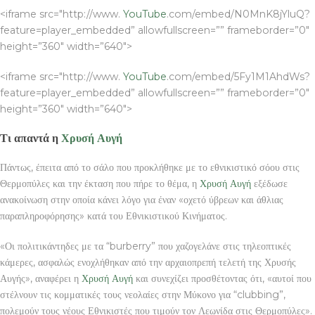
<iframe src="http://www.
YouTube
.com/embed/N0MnK8jYluQ?
feature=player_embedded” allowfullscreen=”” frameborder=”0″
height=”360″ width=”640″>
<iframe src="http://www.
YouTube
.com/embed/5Fy1M1AhdWs?
feature=player_embedded” allowfullscreen=”” frameborder=”0″
height=”360″ width=”640″>
Τι απαντά η
Χρυσή Αυγή
Πάντως, έπειτα από το σάλο που προκλήθηκε με το εθνικιστικό σόου στις
Θερμοπύλες και την έκταση που πήρε το θέμα, η
Χρυσή Αυγή
εξέδωσε
ανακοίνωση στην οποία κάνει λόγο για έναν «οχετό ύβρεων και άθλιας
παραπληροφόρησης» κατά του Εθνικιστικού Κινήματος.
«Οι πολιτικάντηδες με τα “burberry” που χαζογελάνε στις τηλεοπτικές
κάμερες, ασφαλώς ενοχλήθηκαν από την αρχαιοπρεπή τελετή της Χρυσής
Αυγής», αναφέρει η
Χρυσή Αυγή
και συνεχίζει προσθέτοντας ότι, «αυτοί που
στέλνουν τις κομματικές τους νεολαίες στην Μύκονο για “clubbing”,
πολεμούν τους νέους Εθνικιστές που τιμούν τον Λεωνίδα στις Θερμοπύλες».