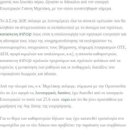
χρονιά, που ξεκινάει αύριο, ζήτησαν οι δάσκαλοι από τον υπουργό
Εσωτερικών Γιάννη Μιχελάκη, με τον οποίο συναντήθηκαν σήμερα.
Το Δ.Σ.της ΔΟΕ ανέφερε με λεπτομέρειες όλα τα ανοικτά «μέτωπα» που θα
κληθούν να αντιμετωπίσουν οι εκπαιδευτικοί με το άνοιγμα των σχολείων,
κατασκευη eshop
όπως είναι η υπολειτουργία των σχολικών επιτροπών και
η αδυναμία τους λόγω της υποχρηματοδότησης να εκπληρώσουν τις
συσσωρευμένες υποχρεώσεις τους (θέρμανση, πληρωμή λογαριασμών ΟΤΕ,
ΔΕΗ, αγορά κιμωλιών και αναλώσιμων, κ.α.), η απουσία καθαριστριών,
κατασκευη eshop σχολικών τροχονόμων και σχολικών φυλάκων από τα
σχολεία, η μετακίνηση των μαθητών και οι πειθαρχικές διατάξεις που
«προκαλούν διωγμούς και αδικία».
Από την πλευρά του, ο κ. Μιχελάκης ανέφερε, σύμφωνα με την Ομοσπονδία
ότι σε ό,τι αφορά τις
λειτουργικές δαπάνες
έχει διατεθεί από το υπουργείο
Εσωτερικών το ποσό των 21,4 εκατ.
ευρώ
και ότι θα γίνει προσπάθεια για
χορήγηση της 4ης δόσης της επιχορήγησης.
Για το θέμα των καθαριστριών δήλωσε πως έχει κατατεθεί τροπολογία στο
νομοσχέδιο για το νέο Λύκειο που προβλέπει την παράταση των συμβάσεων