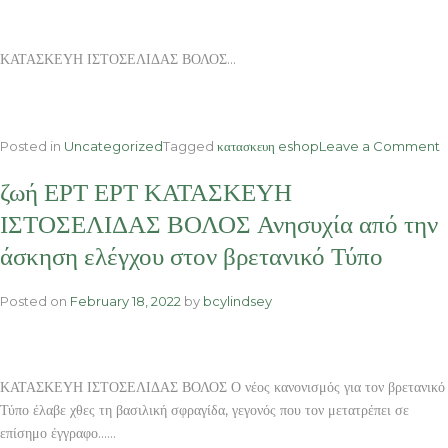
ΚΑΤΑΣΚΕΥΗ ΙΣΤΟΣΕΛΙΔΑΣ ΒΟΛΟΣ…
o
Posted in
Uncategorized
Tagged
κατασκευη eshop
Leave a Comment
Π
ζωή ΕΡΤ ΕΡΤ ΚΑΤΑΣΚΕΥΗ
κ
κ
ΙΣΤΟΣΕΛΙΔΑΣ ΒΟΛΟΣ Ανησυχία από την
Κ
άσκηση ελέγχου στον βρετανικό Τύπο
Ι
Β
«
Posted on
February 18, 2022
by
bcylindsey
ο
Α
τ
ΚΑΤΑΣΚΕΥΗ ΙΣΤΟΣΕΛΙΔΑΣ ΒΟΛΟΣ Ο νέος κανονισμός για τον βρετανικό
ο
Σ
Τύπο έλαβε χθες τη βασιλική σφραγίδα, γεγονός που τον μετατρέπει σε
επίσημο έγγραφο……