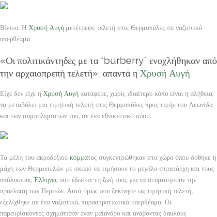
Βίντεο: Η
Χρυσή Αυγή
μετέτρεψε τελετή στις Θερμοπύλες σε ναζιστικό
υπερθέαμα
«Οι πολιτικάντηδες με τα “burberry” ενοχλήθηκαν από
την αρχαιοπρεπή τελετή», απαντά η
Χρυσή Αυγή
Είχε δεν είχε η
Χρυσή Αυγή
κατάφερε, χωρίς ιδιαίτερο κόπο είναι η αλήθεια,
να μεταβάλει μια τιμητική τελετή στις Θερμοπύλες προς τιμήν του Λεωνίδα
και των συμπολεμιστών του, σε ένα εθνικιστικό σόου.
Τα μέλη του ακροδεξιού
κόμμα
τος συγκεντρώθηκαν στο χώρο όπου δόθηκε η
μάχη των Θερμοπυλών με σκοπό να τιμήσουν το μεγάλο στρατάρχη και τους
υπόλοιπους
Έλληνες
που έδωσαν τη ζωή τους για να σταματήσουν την
προέλαση των Περσών. Αυτό όμως που ξεκίνησε ως τιμητική τελετή,
εξελίχθηκε σε ένα ναζιστικό, παραστρατιωτικό υπερθέαμα. Οι
παρευρίσκοντες σχημάτισαν έναν μαίανδρο και ανάβοντας δαυλούς