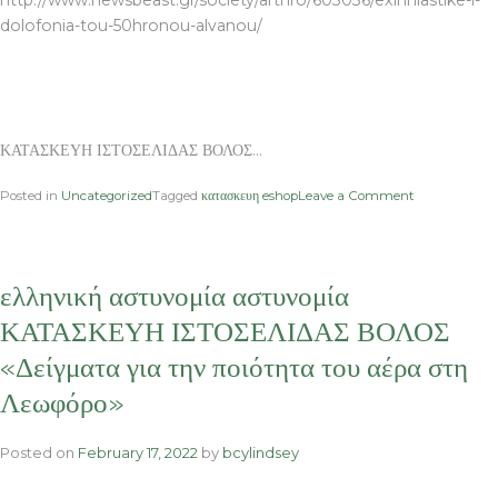
http://www.newsbeast.gr/society/arthro/603036/exihniastike-i-
dolofonia-tou-50hronou-alvanou/
ΚΑΤΑΣΚΕΥΗ ΙΣΤΟΣΕΛΙΔΑΣ ΒΟΛΟΣ…
on
Posted in
Uncategorized
Tagged
κατασκευη eshop
Leave a Comment
Ρόδο
Αττική
Νομική
ΚΑΤΑΣΚΕΥΗ
ελληνική αστυνομία αστυνομία
ΙΣΤΟΣΕΛΙΔΑ
ΒΟΛΟΣ
ΚΑΤΑΣΚΕΥΗ ΙΣΤΟΣΕΛΙΔΑΣ ΒΟΛΟΣ
Εξιχνιάστηκε
«Δείγματα για την ποιότητα του αέρα στη
η
δολοφονία
Λεωφόρο»
του
50χρονου
Αλβανού
Posted on
February 17, 2022
by
bcylindsey