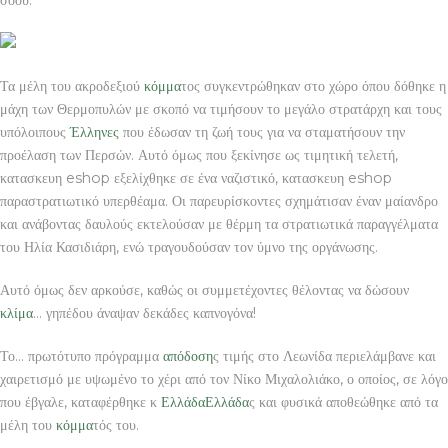
σόου.
Τα μέλη του ακροδεξιού
κόμμα
τος συγκεντρώθηκαν στο χώρο όπου δόθηκε η
μάχη των Θερμοπυλών με σκοπό να τιμήσουν το μεγάλο στρατάρχη και τους
υπόλοιπους
Έλληνες
που έδωσαν τη ζωή τους για να σταματήσουν την
προέλαση των Περσών. Αυτό όμως που ξεκίνησε ως τιμητική τελετή,
κατασκευη eshop εξελίχθηκε σε ένα ναζιστικό, κατασκευη eshop
παραστρατιωτικό υπερθέαμα. Οι παρευρίσκοντες σχημάτισαν έναν μαίανδρο
και ανάβοντας δαυλούς εκτελούσαν με θέρμη τα στρατιωτικά παραγγέλματα
του Ηλία Κασιδιάρη, ενώ τραγουδούσαν τον ύμνο της οργάνωσης.
Αυτό όμως δεν αρκούσε, καθώς οι συμμετέχοντες θέλοντας να δώσουν
κλίμα
… γηπέδου άναψαν δεκάδες καπνογόνα!
Το… πρωτότυπο πρόγραμμα
απόδοση
ς τιμής στο Λεωνίδα περιελάμβανε και
χαιρετισμό με υψωμένο το χέρι από τον Νίκο Μιχαλολιάκο, ο οποίος, σε λόγο
που έβγαλε, καταφέρθηκε κ
Ελλάδα
Ελλάδα
ς και φυσικά αποθεώθηκε από τα
μέλη του
κόμμα
τός του.