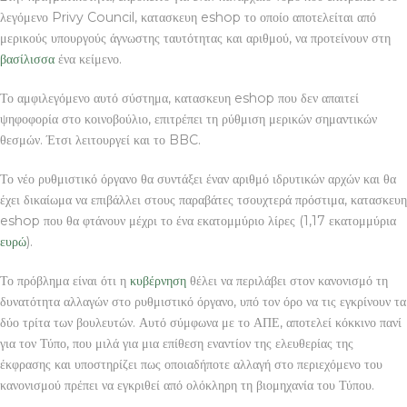
λεγόμενο Privy Council, κατασκευη eshop το οποίο αποτελείται από
μερικούς υπουργούς άγνωστης ταυτότητας και αριθμού, να προτείνουν στη
βασίλισσα
ένα κείμενο.
Το αμφιλεγόμενο αυτό σύστημα, κατασκευη eshop που δεν απαιτεί
ψηφοφορία στο κοινοβούλιο, επιτρέπει τη ρύθμιση μερικών σημαντικών
θεσμών. Έτσι λειτουργεί και το BBC.
Το νέο ρυθμιστικό όργανο θα συντάξει έναν αριθμό ιδρυτικών αρχών και θα
έχει δικαίωμα να επιβάλλει στους παραβάτες τσουχτερά πρόστιμα, κατασκευη
eshop που θα φτάνουν μέχρι το ένα εκατομμύριο λίρες (1,17 εκατομμύρια
ευρώ
).
Το πρόβλημα είναι ότι η
κυβέρνηση
θέλει να περιλάβει στον κανονισμό τη
δυνατότητα αλλαγών στο ρυθμιστικό όργανο, υπό τον όρο να τις εγκρίνουν τα
δύο τρίτα των βουλευτών. Αυτό σύμφωνα με το ΑΠΕ, αποτελεί κόκκινο πανί
για τον Τύπο, που μιλά για μια επίθεση εναντίον της ελευθερίας της
έκφρασης και υποστηρίζει πως οποιαδήποτε αλλαγή στο περιεχόμενο του
κανονισμού πρέπει να εγκριθεί από ολόκληρη τη βιομηχανία του Τύπου.