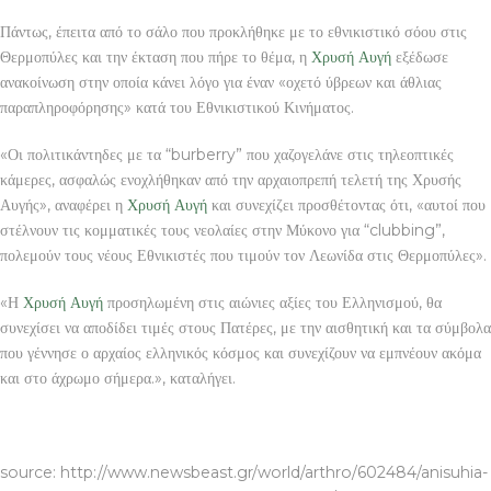
Πάντως, έπειτα από το σάλο που προκλήθηκε με το εθνικιστικό σόου στις
Θερμοπύλες και την έκταση που πήρε το θέμα, η
Χρυσή Αυγή
εξέδωσε
ανακοίνωση στην οποία κάνει λόγο για έναν «οχετό ύβρεων και άθλιας
παραπληροφόρησης» κατά του Εθνικιστικού Κινήματος.
«Οι πολιτικάντηδες με τα “burberry” που χαζογελάνε στις τηλεοπτικές
κάμερες, ασφαλώς ενοχλήθηκαν από την αρχαιοπρεπή τελετή της Χρυσής
Αυγής», αναφέρει η
Χρυσή Αυγή
και συνεχίζει προσθέτοντας ότι, «αυτοί που
στέλνουν τις κομματικές τους νεολαίες στην Μύκονο για “clubbing”,
πολεμούν τους νέους Εθνικιστές που τιμούν τον Λεωνίδα στις Θερμοπύλες».
«Η
Χρυσή Αυγή
προσηλωμένη στις αιώνιες αξίες του Ελληνισμού, θα
συνεχίσει να αποδίδει τιμές στους Πατέρες, με την αισθητική και τα σύμβολα
που γέννησε ο αρχαίος ελληνικός κόσμος και συνεχίζουν να εμπνέουν ακόμα
και στο άχρωμο σήμερα.», καταλήγει.
ΚΑΤΑΣΚΕΥΗ ΙΣΤΟΣΕΛΙΔΑΣ ΒΟΛΟΣ
source: http://www.newsbeast.gr/world/arthro/602484/anisuhia-