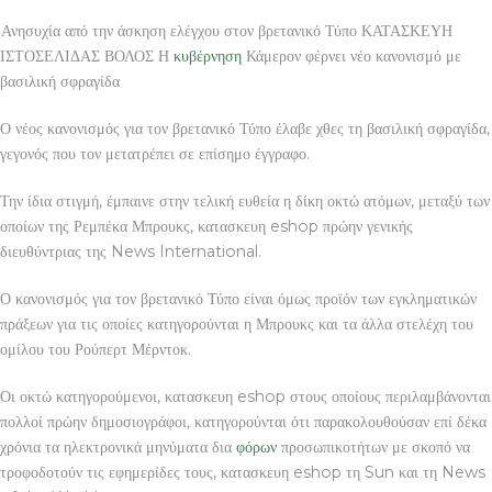
Ανησυχία από την άσκηση ελέγχου στον βρετανικό Τύπο ΚΑΤΑΣΚΕΥΗ
ΙΣΤΟΣΕΛΙΔΑΣ ΒΟΛΟΣ Η
κυβέρνηση
Κάμερον φέρνει νέο κανονισμό με
βασιλική σφραγίδα
Ο νέος κανονισμός για τον βρετανικό Τύπο έλαβε χθες τη βασιλική σφραγίδα,
γεγονός που τον μετατρέπει σε επίσημο έγγραφο.
Την ίδια στιγμή, έμπαινε στην τελική ευθεία η δίκη οκτώ ατόμων, μεταξύ των
οποίων της Ρεμπέκα Μπρουκς, κατασκευη eshop πρώην γενικής
διευθύντριας της News International.
Ο κανονισμός για τον βρετανικό Τύπο είναι όμως προϊόν των εγκληματικών
πράξεων για τις οποίες κατηγορούνται η Μπρουκς και τα άλλα στελέχη του
ομίλου του Ρούπερτ Μέρντοκ.
Οι οκτώ κατηγορούμενοι, κατασκευη eshop στους οποίους περιλαμβάνονται
πολλοί πρώην δημοσιογράφοι, κατηγορούνται ότι παρακολουθούσαν επί δέκα
χρόνια τα ηλεκτρονικά μηνύματα δια
φόρων
προσωπικοτήτων με σκοπό να
τροφοδοτούν τις εφημερίδες τους, κατασκευη eshop τη Sun και τη News