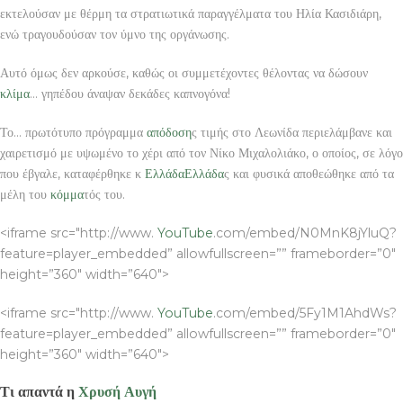
εκτελούσαν με θέρμη τα στρατιωτικά παραγγέλματα του Ηλία Κασιδιάρη,
ενώ τραγουδούσαν τον ύμνο της οργάνωσης.
Αυτό όμως δεν αρκούσε, καθώς οι συμμετέχοντες θέλοντας να δώσουν
κλίμα
… γηπέδου άναψαν δεκάδες καπνογόνα!
Το… πρωτότυπο πρόγραμμα
απόδοση
ς τιμής στο Λεωνίδα περιελάμβανε και
χαιρετισμό με υψωμένο το χέρι από τον Νίκο Μιχαλολιάκο, ο οποίος, σε λόγο
που έβγαλε, καταφέρθηκε κ
Ελλάδα
Ελλάδα
ς και φυσικά αποθεώθηκε από τα
μέλη του
κόμμα
τός του.
<iframe src="http://www.
YouTube
.com/embed/N0MnK8jYluQ?
feature=player_embedded” allowfullscreen=”” frameborder=”0″
height=”360″ width=”640″>
<iframe src="http://www.
YouTube
.com/embed/5Fy1M1AhdWs?
feature=player_embedded” allowfullscreen=”” frameborder=”0″
height=”360″ width=”640″>
Τι απαντά η
Χρυσή Αυγή