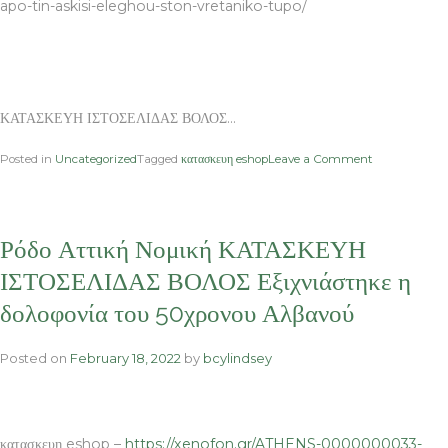
apo-tin-askisi-eleghou-ston-vretaniko-tupo/
ΚΑΤΑΣΚΕΥΗ ΙΣΤΟΣΕΛΙΔΑΣ ΒΟΛΟΣ…
on
Posted in
Uncategorized
Tagged
κατασκευη eshop
Leave a Comment
ζωή
ΕΡΤ
ΕΡΤ
ΚΑΤΑΣΚΕΥΗ
Ρόδο Αττική Νομική ΚΑΤΑΣΚΕΥΗ
ΙΣΤΟΣΕΛΙΔΑ
ΒΟΛΟΣ
ΙΣΤΟΣΕΛΙΔΑΣ ΒΟΛΟΣ Εξιχνιάστηκε η
Ανησυχία
δολοφονία του 50χρονου Αλβανού
από
την
άσκηση
Posted on
February 18, 2022
by
bcylindsey
ελέγχου
στον
βρετανικό
Τύπο
κατασκευη eshop –
https://xenofon.gr/ATHENS-0000000033-