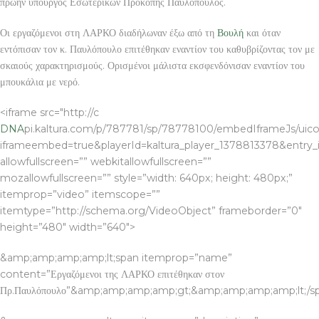
πρώην υπουργός Εσωτερικών Προκόπης Παυλόπουλος.
Οι εργαζόμενοι στη ΛΑΡΚΟ διαδήλωναν έξω από τη
Βουλή
και όταν
εντόπισαν τον κ. Παυλόπουλο επιτέθηκαν εναντίον του καθυβρίζοντας τον με
σκαιούς χαρακτηρισμούς. Ορισμένοι μάλιστα εκσφενδόνισαν εναντίον του
μπουκάλια με νερό.
<iframe src="http://c
DNA
pi.kaltura.com/p/787781/sp/78778100/embedIframeJs/uico
iframeembed=true&playerId=kaltura_player_1378813378&entry_id
allowfullscreen=”” webkitallowfullscreen=””
mozallowfullscreen=”” style=”width: 640px; height: 480px;”
itemprop=”video” itemscope=””
itemtype=”http://schema.org/VideoObject” frameborder=”0″
height=”480″ width=”640″>
&amp;amp;amp;amp;lt;span itemprop=”name”
content=”Εργαζόμενοι της ΛΑΡΚΟ επιτέθηκαν στον
Πρ.Παυλόπουλο”&amp;amp;amp;amp;gt;&amp;amp;amp;amp;lt;/