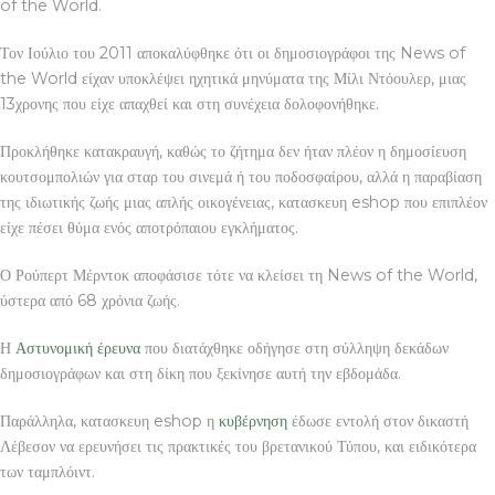
of the World.
Τον Ιούλιο του 2011 αποκαλύφθηκε ότι οι δημοσιογράφοι της News of
the World είχαν υποκλέψει ηχητικά μηνύματα της Μίλι Ντόουλερ, μιας
13χρονης που είχε απαχθεί και στη συνέχεια δολοφονήθηκε.
Προκλήθηκε κατακραυγή, καθώς το ζήτημα δεν ήταν πλέον η δημοσίευση
κουτσομπολιών για σταρ του σινεμά ή του ποδοσφαίρου, αλλά η παραβίαση
της ιδιωτικής ζωής μιας απλής οικογένειας, κατασκευη eshop που επιπλέον
είχε πέσει θύμα ενός αποτρόπαιου εγκλήματος.
Ο Ρούπερτ Μέρντοκ αποφάσισε τότε να κλείσει τη News of the World,
ύστερα από 68 χρόνια ζωής.
Η
Αστυνομική
έρευνα
που διατάχθηκε οδήγησε στη σύλληψη δεκάδων
δημοσιογράφων και στη δίκη που ξεκίνησε αυτή την εβδομάδα.
Παράλληλα, κατασκευη eshop η
κυβέρνηση
έδωσε εντολή στον δικαστή
Λέβεσον να ερευνήσει τις πρακτικές του βρετανικού Τύπου, και ειδικότερα
των ταμπλόιντ.