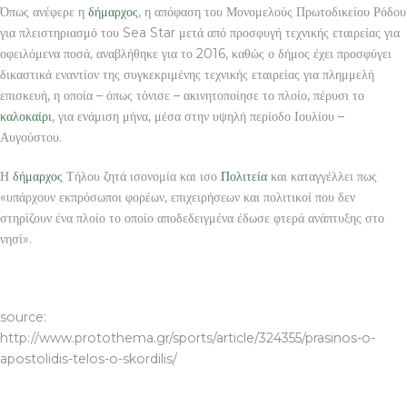
Όπως ανέφερε η
δήμαρχος
, η απόφαση του Μονομελούς Πρωτοδικείου Ρόδου
για πλειστηριασμό του Sea Star μετά από προσφυγή τεχνικής εταιρείας για
οφειλόμενα ποσά, αναβλήθηκε για το 2016, καθώς ο δήμος έχει προσφύγει
δικαστικά εναντίον της συγκεκριμένης τεχνικής εταιρείας για πλημμελή
επισκευή, η οποία – όπως τόνισε – ακινητοποίησε το πλοίο, πέρυσι το
καλοκαίρι
, για ενάμιση μήνα, μέσα στην υψηλή περίοδο Ιουλίου –
Αυγούστου.
Η
δήμαρχος
Τήλου ζητά ισονομία και ισο
Πολιτεία
και καταγγέλλει πως
«υπάρχουν εκπρόσωποι φορέων, επιχειρήσεων και πολιτικοί που δεν
στηρίζουν ένα πλοίο το οποίο αποδεδειγμένα έδωσε φτερά ανάπτυξης στο
νησί».
ΚΑΤΑΣΚΕΥΗ ΙΣΤΟΣΕΛΙΔΑΣ ΒΟΛΟΣ
source:
http://www.protothema.gr/sports/article/324355/prasinos-o-
apostolidis-telos-o-skordilis/