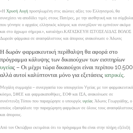
«Η
Χρυσή Αυγή
προσηλωμένη στις αιώνιες αξίες του Ελληνισμού, θα
συνεχίσει να αποδίδει τιμές στους Πατέρες, με την αισθητική και τα σύμβολα
που γέννησε ο αρχαίος ελληνικός κόσμος και συνεχίζουν να εμπνέουν ακόμα
και στο άχρωμο σήμερα.», καταλήγει.ΚΑΤΑΣΚΕΥΗ ΙΣΤΟΣΕΛΙΔΑΣ ΒΟΛΟΣ
Δωρεάν φάρμακα σε ανασφάλιστους και άπορους ανακοίνωσε ο Άδωνις
Η δωράν φαρμακευτική περίθαλψη θα αφορά στο
πρόγραμμα κάλυψης των δικαιούχων των εισιτηρίων
υγεία
ς – Οι μέχρι τώρα δικαιούχοι είναι περίπου 10.500
αλλά αυτοί καλύπτονται μόνο για εξετάσεις
ιατρικές
.
Mεγάλη συμμαχία – συνεργασία του υπουργείου Yγείας με τον φαρμακευτικό
κόσμο, ΣΦΕΕ και φαρμακαποθήκες, ΕΟΦ και ΙΣΑ, ανακοίνωσε σε
συνέντευξη Τύπου που παραχώρησε ο υπουργός
υγεία
ς Άδωνις Γεωργιάδης, ο
οποίος εξασφάλισε την παραχώρηση φαρμάκων σε όλους τους ανασφάλιστους
και άπορους.
Από τον Οκτώβριο εκτιμάται ότι το πρόγραμμα θα είναι στην πλήρη εξέλιξή