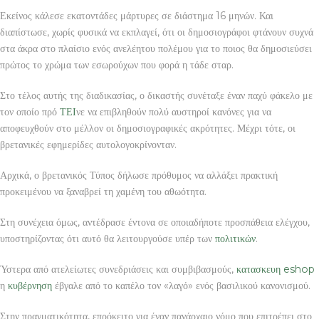
Εκείνος κάλεσε εκατοντάδες μάρτυρες σε διάστημα 16 μηνών. Και
διαπίστωσε, χωρίς φυσικά να εκπλαγεί, ότι οι δημοσιογράφοι φτάνουν συχνά
στα άκρα στο πλαίσιο ενός ανελέητου πολέμου για το ποιος θα δημοσιεύσει
πρώτος το χρώμα των εσωρούχων που φορά η τάδε σταρ.
Στο τέλος αυτής της διαδικασίας, ο δικαστής συνέταξε έναν παχύ φάκελο με
τον οποίο πρό
ΤΕΙ
νε να επιβληθούν πολύ αυστηροί κανόνες για να
αποφευχθούν στο μέλλον οι δημοσιογραφικές ακρότητες. Μέχρι τότε, οι
βρετανικές εφημερίδες αυτολογοκρίνονταν.
Αρχικά, ο βρετανικός Τύπος δήλωσε πρόθυμος να αλλάξει πρακτική
προκειμένου να ξαναβρεί τη χαμένη του αθωότητα.
Στη συνέχεια όμως, αντέδρασε έντονα σε οποιαδήποτε προσπάθεια ελέγχου,
υποστηρίζοντας ότι αυτό θα λειτουργούσε υπέρ των
πολιτικών
.
Ύστερα από ατελείωτες συνεδριάσεις και συμβιβασμούς,
κατασκευη eshop
η
κυβέρνηση
έβγαλε από το καπέλο τον «λαγό» ενός βασιλικού κανονισμού.
Στην πραγματικότητα, επρόκειτο για έναν πανάρχαιο νόμο που επιτρέπει στο