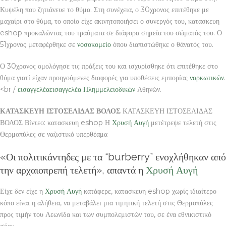
Κυψέλη που ζητιάνευε το θύμα. Στη συνέχεια, ο 30χρονος επιτέθηκε με
μαχαίρι στο θύμα, το οποίο είχε ακινητοποιήσει ο συνεργός του, κατασκευη
eshop προκαλώντας του τραύματα σε διάφορα σημεία του σώματός του. Ο
51χρονος μεταφέρθηκε σε
νοσοκομείο
όπου διαπιστώθηκε ο θάνατός του.
Ο 30χρονος ομολόγησε τις πράξεις του και ισχυρίσθηκε ότι επιτέθηκε στο
θύμα γιατί είχαν προηγούμενες διαφορές για υποθέσεις εμπορίας
ναρκωτικών
.
<br /
εισαγγελέα
εισαγγελέα
Πλημμελειοδικών
Αθηνών.
ΚΑΤΑΣΚΕΥΗ ΙΣΤΟΣΕΛΙΔΑΣ ΒΟΛΟΣ
ΚΑΤΑΣΚΕΥΗ ΙΣΤΟΣΕΛΙΔΑΣ
ΒΟΛΟΣ Βίντεο: κατασκευη eshop Η
Χρυσή Αυγή
μετέτρεψε τελετή στις
Θερμοπύλες σε ναζιστικό υπερθέαμα
«Οι πολιτικάντηδες με τα “burberry” ενοχλήθηκαν από
την αρχαιοπρεπή τελετή», απαντά η
Χρυσή Αυγή
Είχε δεν είχε η
Χρυσή Αυγή
κατάφερε, κατασκευη eshop χωρίς ιδιαίτερο
κόπο είναι η αλήθεια, να μεταβάλει μια τιμητική τελετή στις Θερμοπύλες
προς τιμήν του Λεωνίδα και των συμπολεμιστών του, σε ένα εθνικιστικό