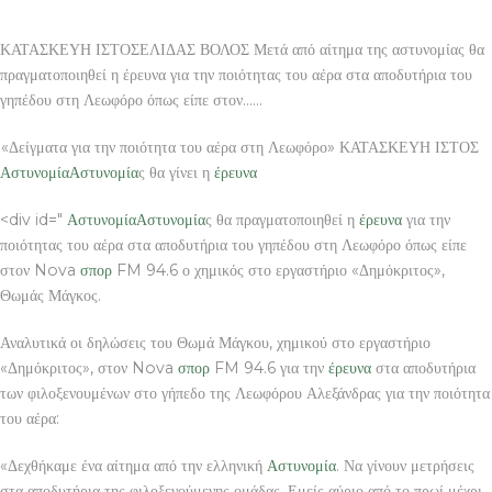
ΚΑΤΑΣΚΕΥΗ ΙΣΤΟΣΕΛΙΔΑΣ ΒΟΛΟΣ Μετά από αίτημα της αστυνομίας θα
πραγματοποιηθεί η έρευνα για την ποιότητας του αέρα στα αποδυτήρια του
γηπέδου στη Λεωφόρο όπως είπε στον……
«Δείγματα για την ποιότητα του αέρα στη Λεωφόρο» ΚΑΤΑΣΚΕΥΗ ΙΣΤΟΣ
Αστυνομία
Αστυνομία
ς θα γίνει η
έρευνα
<div id="
Αστυνομία
Αστυνομία
ς θα πραγματοποιηθεί η
έρευνα
για την
ποιότητας του αέρα στα αποδυτήρια του γηπέδου στη Λεωφόρο όπως είπε
στον Nova
σπορ
FM 94.6 ο χημικός στο εργαστήριο «Δημόκριτος»,
Θωμάς Μάγκος.
Αναλυτικά οι δηλώσεις του Θωμά Μάγκου, χημικού στο εργαστήριο
«Δημόκριτος», στον Nova
σπορ
FM 94.6 για την
έρευνα
στα αποδυτήρια
των φιλοξενουμένων στο γήπεδο της Λεωφόρου Αλεξάνδρας για την ποιότητα
του αέρα:
«Δεχθήκαμε ένα αίτημα από την ελληνική
Αστυνομία
. Να γίνουν μετρήσεις
στα αποδυτήρια της φιλοξενούμενης ομάδας. Εμείς αύριο από το πρωί μέχρι