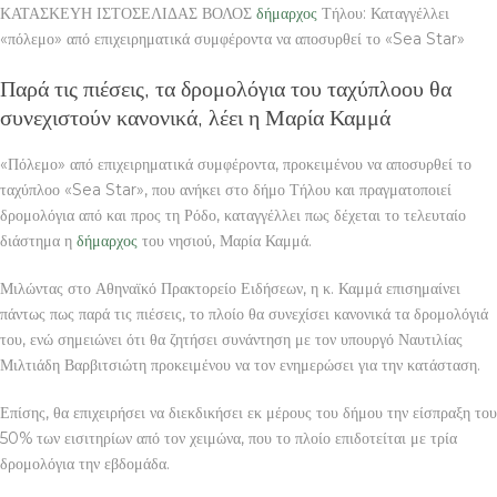
ΚΑΤΑΣΚΕΥΗ ΙΣΤΟΣΕΛΙΔΑΣ ΒΟΛΟΣ
δήμαρχος
Τήλου: Καταγγέλλει
«πόλεμο» από επιχειρηματικά συμφέροντα να αποσυρθεί το «Sea Star»
Παρά τις πιέσεις, τα δρομολόγια του ταχύπλοου θα
συνεχιστούν κανονικά, λέει η Μαρία Καμμά
«Πόλεμο» από επιχειρηματικά συμφέροντα, προκειμένου να αποσυρθεί το
ταχύπλοο «Sea Star», που ανήκει στο δήμο Τήλου και πραγματοποιεί
δρομολόγια από και προς τη Ρόδο, καταγγέλλει πως δέχεται το τελευταίο
διάστημα η
δήμαρχος
του νησιού, Μαρία Καμμά.
Μιλώντας στο Αθηναϊκό Πρακτορείο Ειδήσεων, η κ. Καμμά επισημαίνει
πάντως πως παρά τις πιέσεις, το πλοίο θα συνεχίσει κανονικά τα δρομολόγιά
του, ενώ σημειώνει ότι θα ζητήσει συνάντηση με τον υπουργό Ναυτιλίας
Μιλτιάδη Βαρβιτσιώτη προκειμένου να τον ενημερώσει για την κατάσταση.
Επίσης, θα επιχειρήσει να διεκδικήσει εκ μέρους του δήμου την είσπραξη του
50% των εισιτηρίων από τον χειμώνα, που το πλοίο επιδοτείται με τρία
δρομολόγια την εβδομάδα.