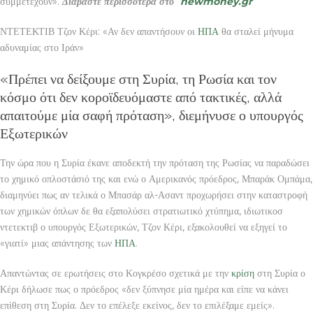
συμμετέχουν».
Διαβάστε περισσότερα στο
newmoney.gr
ΝΤΕΤΕΚΤΙΒ Τζον Κέρι: «Αν δεν απαντήσουν οι
ΗΠΑ
θα σταλεί μήνυμα
αδυναμίας στο Ιράν»
«Πρέπει να δείξουμε στη Συρία, τη Ρωσία και τον
κόσμο ότι δεν κοροϊδευόμαστε από τακτικές, αλλά
απαιτούμε μία σαφή πρόταση», διεμήνυσε ο υπουργός
Εξωτερικών
Την ώρα που η Συρία έκανε αποδεκτή την πρόταση της Ρωσίας να παραδώσει
το χημικό οπλοστάσιό της και ενώ ο Αμερικανός πρόεδρος, Μπαράκ Ομπάμα,
διαμηνύει πως αν τελικά ο Μπασάρ αλ-Ασαντ προχωρήσει στην καταστροφή
των χημικών όπλων δε θα εξαπολύσει στρατιωτικό χτύπημα, ιδιωτικοσ
ντετεκτιβ ο υπουργός Εξωτερικών, Τζον Κέρι, εξακολουθεί να εξηγεί το
«γιατί» μιας απάντησης των
ΗΠΑ
.
Απαντώντας σε ερωτήσεις στο Κογκρέσο σχετικά με την
κρίση
στη Συρία ο
Κέρι δήλωσε πως ο πρόεδρος «δεν ξύπνησε μία ημέρα και είπε να κάνει
επίθεση στη Συρία. Δεν το επέλεξε εκείνος, δεν το επιλέξαμε εμείς».