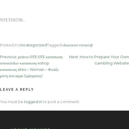
ΝΤΕΤΕΚΤΙΒ…
Posted in
Uncategorized
Tagged
ιδιωτικοσ ντετεκτιβ
Post
Previous:
μπάνιο ΟΤΕ ΟΤΕ κατασκευη
Next:
How to Prepare Your Own
ιστοσελιδων κατασκευη eshop
Gambling Website
navigation
κατασκευη sites – Woman – Φτιάξε
μόνη σου αφρό ξυρίσματος!
LEAVE A REPLY
You must be
logged in
to post a comment.