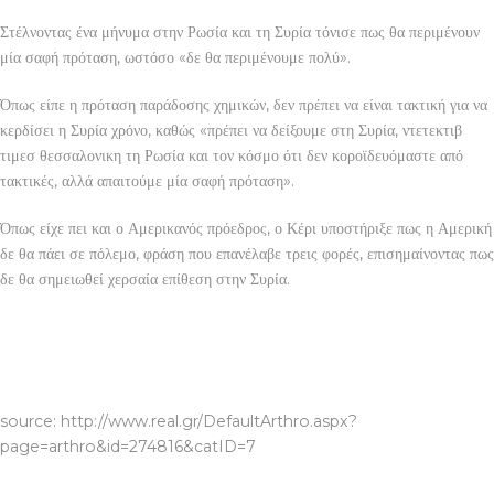
Στέλνοντας ένα μήνυμα στην Ρωσία και τη Συρία τόνισε πως θα περιμένουν
μία σαφή πρόταση, ωστόσο «δε θα περιμένουμε πολύ».
Όπως είπε η πρόταση παράδοσης χημικών, δεν πρέπει να είναι τακτική για να
κερδίσει η Συρία χρόνο, καθώς «πρέπει να δείξουμε στη Συρία, ντετεκτιβ
τιμεσ θεσσαλονικη τη Ρωσία και τον κόσμο ότι δεν κοροϊδευόμαστε από
τακτικές, αλλά απαιτούμε μία σαφή πρόταση».
Όπως είχε πει και ο Αμερικανός πρόεδρος, ο Κέρι υποστήριξε πως η Αμερική
δε θα πάει σε πόλεμο, φράση που επανέλαβε τρεις φορές, επισημαίνοντας πως
δε θα σημειωθεί χερσαία επίθεση στην Συρία.
ΝΤΕΤΕΚΤΙΒ
source: http://www.real.gr/DefaultArthro.aspx?
page=arthro&id=274816&catID=7