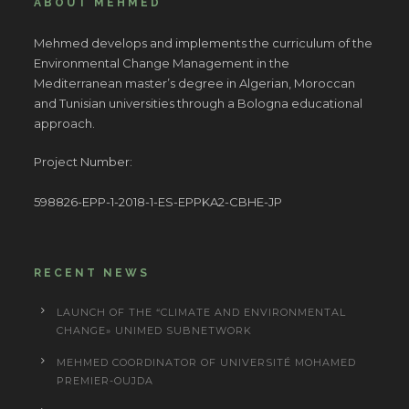
ABOUT MEHMED
Mehmed develops and implements the curriculum of the
Environmental Change Management in the
Mediterranean master’s degree in Algerian, Moroccan
and Tunisian universities through a Bologna educational
approach.
Project Number:
598826-EPP-1-2018-1-ES-EPPKA2-CBHE-JP
RECENT NEWS
LAUNCH OF THE “CLIMATE AND ENVIRONMENTAL
CHANGE» UNIMED SUBNETWORK
MEHMED COORDINATOR OF UNIVERSITÉ MOHAMED
PREMIER-OUJDA