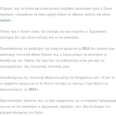
Εξήγησε πως τα πλάνα για στρατιωτική επέμβαση προέκυψαν γιατί ο Σύρος
πρόεδρος «αποφάσισε να κάνει χρήση όπλων σε αθώους πολίτες και αθώα
παιδιά
».
Τόνισε πως ο Ασαντ έκανε την επιλογή του και επομένως ο Αμερικανός
πρόεδρος δεν έχει άλλη επιλογή από το να απαντήσει.
Προσπαθώντας να προβλέψει την επόμενη ημέρα αν οι
ΗΠΑ
δεν δώσουν μία
απάντηση, ντετεκτιβ αθηνα δήλωσε πως η Συρία μπορεί να απειλήσει το
Ισραήλ και τον Λίβανο, την ώρα που «η σταθερότητα είναι μία από τις
προτεραιότητες της εξωτερικής πολιτικής μας».
Απευθυνόμενος δε, ντετεκτιβ αθηνα στα μέλη του Κογκρέσου είπε: «Γιατί να
το ψηφίσετε ακόμα και αν δε θέλετε να πάμε σε πόλεμο; Γιατί θέλετε να
προστατεύσετε τις
ΗΠΑ
».
Προειδοποίησε μάλιστα, πως το Ιράν παραμονεύει με το πυρηνικό πρόγραμμά
του και αν δεν απαντήσει ο Αμερικανός πρόεδρος τότε «θα στείλουμε ένα
μήνυμα αδυναμίας στο Ιράν».