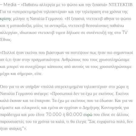
– Media – «Παθαίνω αλλεργία με το ψώνιο και την ξιπασιά» ΝΤΕΤΕΚΤΙΒ
Για τα «υπερεκτιμημένα τηλεαστέρια» και την τηλεόραση στα χρόνια της
κρίση
ς μίλησε η Ναταλία Γερμανού. «Η ξιπασιά, ντετεκτιβ αθηνα το ψώνιο
και η ματαιοδοξία, μόλις τα αντικρίζω, ντετεκτιβ θεσσαλονικη παθαίνω
αλλεργία», ιδιωτικοσ ντετεκτιβ τιμεσ δήλωσε σε συνέντευξή της στο TV
Έθνος.
«Πολλοί ήταν εκείνοι που βιάστηκαν να πιστέψουν πως ήταν πιο σημαντικοί
απ ό,τι ήταν στην πραγματικότητα. Ανθρώπους που τους χρυσοπληρώσαμε
και μπορεί να συνεχίζουμε κάποιους από αυτούς να τους χρυσοπληρώνουμε
μέχρι και σήμερα», είπε.
Όσο για το αν υπήρξαν «πολλά υπερεκτιμημένα τηλεαστέρια» στο χώρο η
Ναταλία Γερμανού ανέφερε: «Προσωπικά δεν τα έχω με εκείνους. Εκείνοι
καλά έκαναν και τα έπαιρναν. Τα έχω με εκείνους που τα έδωσαν. Και για να
είμαστε και ειλικρινείς και εμένα αν ερχόταν ο Δημήτρης Κοντομηνάς για
παράδειγμα και μου έδινε 70.000 ή 80.000
ευρώ
που έδινε σε άλλους
παρουσιαστές του τα χρόνια τα καλά, τι θα έλεγα; “Σας ευχαριστώ πολύ, δεν
ήταν ανάγκη;”».