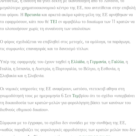
Αντιθέτως, η έκθεση θα γίνει δεκτή με ικανοποίηση από το Λονδίνο, το
μεγαλύτερο χρηματοοικονομικό κέντρο της ΕΕ, που αντιτίθεται στην επιβολή
του φόρου. Η
Βρετανία
και αρκετά ακόμα κράτη-μέλη της ΕΕ αρνήθηκαν να
το εφαρμόσουν, κάτι που θέ
ΤΕΙ
εν αμφιβόλω το δικαίωμα των 11 κρατών να
το υλοποιήσουν χωρίς τη συναίνεση των υπολοίπων.
Ο φόρος σχεδιάζεται να επιβληθεί στις μετοχές, τα ομόλογα, τα παράγωγα,
τις συμφωνίες επαναγοράς και το δανεισμό τίτλων.
Υπέρ της εφαρμογής του έχουν ταχθεί η
Ελλάδα
, η
Γερμανία
, η
Γαλλία
, η
Ιταλία, η Ισπανία, η Αυστρία, η Πορτογαλία, το Βέλγιο, η Εσθονία, η
Σλοβακία και η Σλοβενία.
Οι νομικές υπηρεσίες της ΕΕ αναφέρουν, ωστόσο, ντετεκτιβ αθηνα στη
γνωμοδότησή τους με ημερομηνία 6 Σεπ
Τεμ
βρίου ότι το σχέδιο «υπερβαίνει
τη δικαιοδοσία των κρατών-μελών για φορολόγηση βάσει των κανόνων του
διεθνούς εθιμικού δικαίου».
Σύμφωνα με το έγγραφο, το σχέδιο δεν συνάδει με την συνθήκη της ΕΕ,
«καθώς παραβιάζει τις φορολογικές αρμοδιότητες των κρατών μελών που δεν