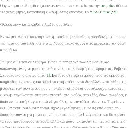
Οργανισμός, καθώς δεν έχει ανακοινώσει τα στοιχεία για την
ανεργία
εδώ και
τέσσερις μήνες, κατασκευη eshop όπως αναφέρει το
newmoney.gr
.
«Κούρεψαν» κατά λάθος χιλιάδες συντάξεις
Εν τω μεταξύ, κατασκευη eshop αίσθηση προκαλεί η παραδοχή, εκ μέρους
της ηγεσίας του ΙΚΑ, ότι έγιναν λάθος υπολογισμοί στις περικοπές χιλιάδων
συντάξεων.
Σύμφωνα με τον «Ελεύθερο Τύπο», η παραδοχή των λανθασμένων
υπολογισμών έγινε μάλιστα από τον ίδιο το διοικητή του Ιδρύματος, Ροβέρτο
Σπυρόπουλο, ο οποίος απέσ
ΤΕΙ
λε χθες σχετικό έγγραφο προς τις αρμόδιες
υπηρεσίες, τις οποίες και καλεί να σταματήσουν να διορθώνουν τα λάθη στις
μειώσεις των συντάξεων που εντοπίζουν οι ίδιοι οι συνταξιούχοι, κατασκευη
eshop πηγαίνοντας στα υποκαταστήματα, καθώς στο εξής, όπως αναφέρει, η
διαδικασία αυτή θα γίνει μαζικά για όλες τις συντάξεις όλων των Ταμείων κι
εκεί θα φανεί αυτόματα πόσοι είχαν μεγαλύτερες μειώσεις από αυτές που
δικαιολογούν οι μνημονιακοί νόμοι, κατασκευη eshop οπότε και θα πρέπει
να τους επιστραφούν τα ποσά, αλλά και πόσοι γλίτωσαν τις περικοπές, επειδή
τα Ταμεία τους δεν είχαν αποστείλει τα ακριβή στοιχεία στο Ενιαίο Σύστημα