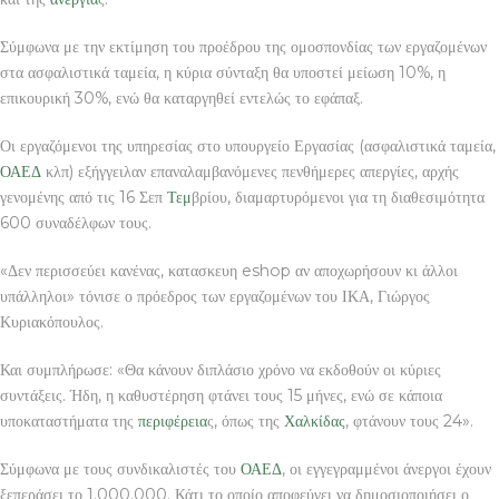
Σύμφωνα με την εκτίμηση του προέδρου της ομοσπονδίας των εργαζομένων
στα ασφαλιστικά ταμεία, η κύρια σύνταξη θα υποστεί μείωση 10%, η
επικουρική 30%, ενώ θα καταργηθεί εντελώς το εφάπαξ.
Οι εργαζόμενοι της υπηρεσίας στο υπουργείο Εργασίας (ασφαλιστικά ταμεία,
ΟΑΕΔ
κλπ) εξήγγειλαν επαναλαμβανόμενες πενθήμερες απεργίες, αρχής
γενομένης από τις 16 Σεπ
Τεμ
βρίου, διαμαρτυρόμενοι για τη διαθεσιμότητα
600 συναδέλφων τους.
«Δεν περισσεύει κανένας, κατασκευη eshop αν αποχωρήσουν κι άλλοι
υπάλληλοι» τόνισε ο πρόεδρος των εργαζομένων του ΙΚΑ, Γιώργος
Κυριακόπουλος.
Και συμπλήρωσε: «Θα κάνουν διπλάσιο χρόνο να εκδοθούν οι κύριες
συντάξεις. Ήδη, η καθυστέρηση φτάνει τους 15 μήνες, ενώ σε κάποια
υποκαταστήματα της
περιφέρεια
ς, όπως της
Χαλκίδας
, φτάνουν τους 24».
Σύμφωνα με τους συνδικαλιστές του
ΟΑΕΔ
, οι εγγεγραμμένοι άνεργοι έχουν
ξεπεράσει το 1.000.000. Κάτι το οποίο αποφεύγει να δημοσιοποιήσει ο