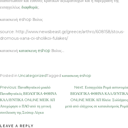
διαπιστωθούν και ευθύνες κρατικών αξιωματούχων και η παρέμβαση της
εισαγγελέως
διαφθορά
ς.
κατασκευή eshop Βολος
source: http://www.newsbeast.gr/greece/arthro/608158/stous-
dromous-xana-oi-sholikoi-fulakes/
κατασκευή
κατασκευη eshop
Βολος…
Posted in
Uncategorized
Tagged
κατασκευη eshop
Post
Previous:
Παναθηναϊκού μυαλό
Next:
Εισαγγελέα Ρομά αστυνομία
Παναθηναϊκός ΒΙΟΛΟΓΙΚΑ ΦΘΗΝΑ
ΒΙΟΛΟΓΙΚΑ ΦΘΗΝΑ ΚΑΛΛΥΝΤΙΚΑ
navigation
ΚΑΛΛΥΝΤΙΚΑ ONLINE ΜΕΙΚ ΑΠ
ONLINE ΜΕΙΚ ΑΠ Ηλεία: Συλλήψεις
Αποχώρησε ο ΠΑΟ από τη γενική
μετά από ελέγχους σε καταυλισμούς Ρομά
συνέλευση της Σούπερ Λίγκα
LEAVE A REPLY