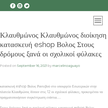
Skip
to
content
Κλαυθμώνος Κλαυθμώνος διοίκηση
κατασκευή eshop Βολος Στους
δρόμους ξανά οι σχολικοί φύλακες
Posted on
September 16, 2021
by
marcelinoaguayo
κατασκευή eshop Βολος Ραντεβού στο υπουργείο Εσωτερικών στην
πλατεία Κλαυθμώνος δίνουν στις 12 οι σχολικοί φύλακες, προκειμένου να
πραγματοποιήσουν συγκέντρωση ενάντια……
Στους δρόμους ξανά οι σχολικοί φύλακες κατασκευή eshop Βολος