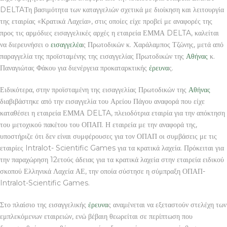
DELTAΤη βασιμότητα των καταγγελιών σχετικά με διοίκηση και λειτουργία
της εταιρίας «Κρατικά Λαχεία», στις οποίες είχε προβεί με αναφορές της
προς τις αρμόδιες εισαγγελικές αρχές η εταιρεία ΕΜΜΑ DELTA, καλείται
να διερευνήσει ο
εισαγγελέα
ς Πρωτοδικών κ. Χαράλαμπος Τζώνης, μετά από
παραγγελία της προϊσταμένης της εισαγγελίας Πρωτοδικών της
Αθήνας
κ.
Παναγιώτας Φάκου για διενέργεια προκαταρκτικής
έρευνα
ς.
Ειδικότερα, στην προϊσταμένη της εισαγγελίας Πρωτοδικών της
Αθήνας
διαβιβάστηκε από την εισαγγελία του Αρείου Πάγου αναφορά που είχε
καταθέσει η εταιρεία ΕΜΜΑ DELTA, πλειοδότρια εταιρία για την απόκτηση
του μετοχικού πακέτου του ΟΠΑΠ. Η εταιρεία με την αναφορά της,
υποστήριζε ότι δεν είναι συμφέρουσες για τον ΟΠΑΠ οι συμβάσεις με τις
εταιρίες Intralot- Scientific Games για τα κρατικά λαχεία. Πρόκειται για
την παραχώρηση 12ετούς άδειας για τα κρατικά λαχεία στην εταιρεία ειδικού
σκοπού Ελληνικά Λαχεία ΑΕ, την οποία σύστησε η σύμπραξη ΟΠΑΠ-
Intralot-Scientific Games.
Στο πλαίσιο της εισαγγελικής
έρευνα
ς αναμένεται να εξεταστούν στελέχη των
εμπλεκόμενων εταιρειών, ενώ βέβαιη θεωρείται σε περίπτωση που