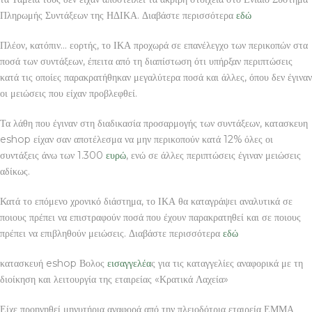
Πληρωμής Συντάξεων της ΗΔΙΚΑ. Διαβάστε περισσότερα
εδώ
Πλέον, κατόπιν… εορτής, το ΙΚΑ προχωρά σε επανέλεγχο των περικοπών στα
ποσά των συντάξεων, έπειτα από τη διαπίστωση ότι υπήρξαν περιπτώσεις
κατά τις οποίες παρακρατήθηκαν μεγαλύτερα ποσά και άλλες, όπου δεν έγιναν
οι μειώσεις που είχαν προβλεφθεί.
Τα λάθη που έγιναν στη διαδικασία προσαρμογής των συντάξεων, κατασκευη
eshop είχαν σαν αποτέλεσμα να μην περικοπούν κατά 12% όλες οι
συντάξεις άνω των 1.300
ευρώ
, ενώ σε άλλες περιπτώσεις έγιναν μειώσεις
αδίκως.
Κατά το επόμενο χρονικό διάστημα, το ΙΚΑ θα καταγράψει αναλυτικά σε
ποιους πρέπει να επιστραφούν ποσά που έχουν παρακρατηθεί και σε ποιους
πρέπει να επιβληθούν μειώσεις. Διαβάστε περισσότερα
εδώ
κατασκευή eshop Βολος
εισαγγελέα
ς για τις καταγγελίες αναφορικά με τη
διοίκηση και λειτουργία της εταιρείας «Κρατικά Λαχεία»
Είχε προηγηθεί μηνυτήρια αναφορά από την πλειοδότρια εταιρεία ΕΜΜΑ