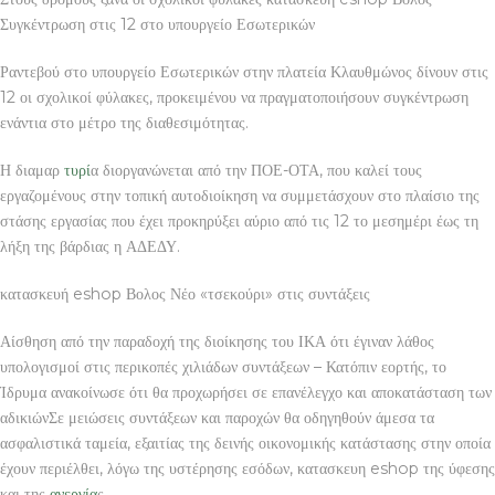
Συγκέντρωση στις 12 στο υπουργείο Εσωτερικών
Ραντεβού στο υπουργείο Εσωτερικών στην πλατεία Κλαυθμώνος δίνουν στις
12 οι σχολικοί φύλακες, προκειμένου να πραγματοποιήσουν συγκέντρωση
ενάντια στο μέτρο της διαθεσιμότητας.
Η διαμαρ
τυρί
α διοργανώνεται από την ΠΟΕ-ΟΤΑ, που καλεί τους
εργαζομένους στην τοπική αυτοδιοίκηση να συμμετάσχουν στο πλαίσιο της
στάσης εργασίας που έχει προκηρύξει αύριο από τις 12 το μεσημέρι έως τη
λήξη της βάρδιας η ΑΔΕΔΥ.
κατασκευή eshop Βολος Νέο «τσεκούρι» στις συντάξεις
Αίσθηση από την παραδοχή της διοίκησης του ΙΚΑ ότι έγιναν λάθος
υπολογισμοί στις περικοπές χιλιάδων συντάξεων – Κατόπιν εορτής, το
Ίδρυμα ανακοίνωσε ότι θα προχωρήσει σε επανέλεγχο και αποκατάσταση των
αδικιώνΣε μειώσεις συντάξεων και παροχών θα οδηγηθούν άμεσα τα
ασφαλιστικά ταμεία, εξαιτίας της δεινής οικονομικής κατάστασης στην οποία
έχουν περιέλθει, λόγω της υστέρησης εσόδων, κατασκευη eshop της ύφεσης
και της
ανεργία
ς.