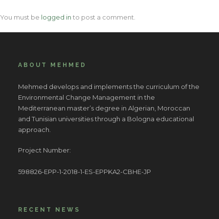
You must be
logged in
to post a comment.
ABOUT MEHMED
Mehmed develops and implements the curriculum of the
Environmental Change Management in the
Mediterranean master’s degree in Algerian, Moroccan
and Tunisian universities through a Bologna educational
approach.
Project Number:
598826-EPP-1-2018-1-ES-EPPKA2-CBHE-JP
RECENT NEWS