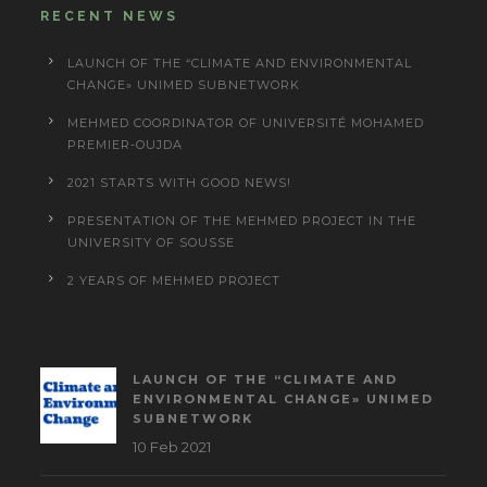
RECENT NEWS
LAUNCH OF THE “CLIMATE AND ENVIRONMENTAL
CHANGE» UNIMED SUBNETWORK
MEHMED COORDINATOR OF UNIVERSITÉ MOHAMED
PREMIER-OUJDA
2021 STARTS WITH GOOD NEWS!
PRESENTATION OF THE MEHMED PROJECT IN THE
UNIVERSITY OF SOUSSE
2 YEARS OF MEHMED PROJECT
LAUNCH OF THE “CLIMATE AND
ENVIRONMENTAL CHANGE» UNIMED
SUBNETWORK
10 Feb 2021