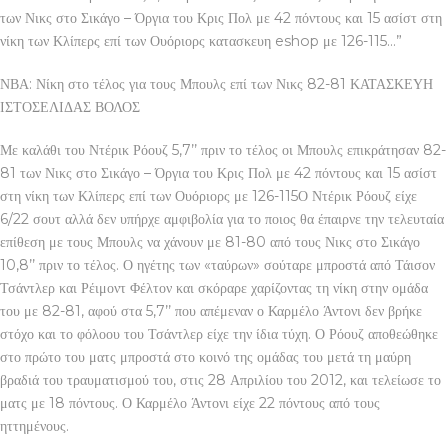
των Νικς στο Σικάγο – Όργια του Κρις Πολ με 42 πόντους και 15 ασίστ στη
νίκη των Κλίπερς επί των Ουόριορς κατασκευη eshop με 126-115…”
ΝΒΑ: Νίκη στο τέλος για τους Μπουλς επί των Νικς 82-81 ΚΑΤΑΣΚΕΥΗ
ΙΣΤΟΣΕΛΙΔΑΣ ΒΟΛΟΣ
Με καλάθι του Ντέρικ Ρόουζ 5,7’’ πριν το τέλος οι Μπουλς επικράτησαν 82-
81 των Νικς στο Σικάγο – Όργια του Κρις Πολ με 42 πόντους και 15 ασίστ
στη νίκη των Κλίπερς επί των Ουόριορς με 126-115Ο Ντέρικ Ρόουζ είχε
6/22 σουτ αλλά δεν υπήρχε αμφιβολία για το ποιος θα έπαιρνε την τελευταία
επίθεση με τους Μπουλς να χάνουν με 81-80 από τους Νικς στο Σικάγο
10,8’’ πριν το τέλος. Ο ηγέτης των «ταύρων» σούταρε μπροστά από Τάισον
Τσάντλερ και Ρέιμοντ Φέλτον και σκόραρε χαρίζοντας τη νίκη στην ομάδα
του με 82-81, αφού στα 5,7’’ που απέμεναν ο Καρμέλο Άντονι δεν βρήκε
στόχο και το φόλοου του Τσάντλερ είχε την ίδια τύχη. Ο Ρόουζ αποθεώθηκε
στο πρώτο του ματς μπροστά στο κοινό της ομάδας του μετά τη μαύρη
βραδιά του τραυματισμού του, στις 28 Απριλίου του 2012, και τελείωσε το
ματς με 18 πόντους. Ο Καρμέλο Άντονι είχε 22 πόντους από τους
ηττημένους.