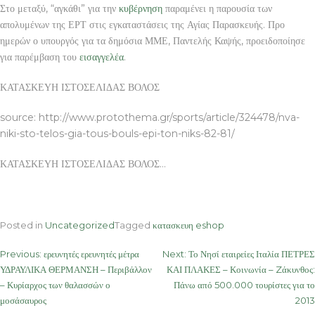
Στο μεταξύ, “αγκάθι” για την
κυβέρνηση
παραμένει η παρουσία των
απολυμένων της ΕΡΤ στις εγκαταστάσεις της Αγίας Παρασκευής. Προ
ημερών ο υπουργός για τα δημόσια ΜΜΕ, Παντελής Καψής, προειδοποίησε
για παρέμβαση του
εισαγγελέα
.
ΚΑΤΑΣΚΕΥΗ ΙΣΤΟΣΕΛΙΔΑΣ ΒΟΛΟΣ
source: http://www.protothema.gr/sports/article/324478/nva-
niki-sto-telos-gia-tous-bouls-epi-ton-niks-82-81/
ΚΑΤΑΣΚΕΥΗ ΙΣΤΟΣΕΛΙΔΑΣ ΒΟΛΟΣ…
Posted in
Uncategorized
Tagged
κατασκευη eshop
Post
Previous:
ερευνητές ερευνητές μέτρα
Next:
Το Νησί εταιρείες Ιταλία ΠΕΤΡΕΣ
ΥΔΡΑΥΛΙΚΑ ΘΕΡΜΑΝΣΗ – Περιβάλλον
ΚΑΙ ΠΛΑΚΕΣ – Κοινωνία – Zάκυνθος:
navigation
– Κυρίαρχος των θαλασσών ο
Πάνω από 500.000 τουρίστες για το
μοσάσαυρος
2013