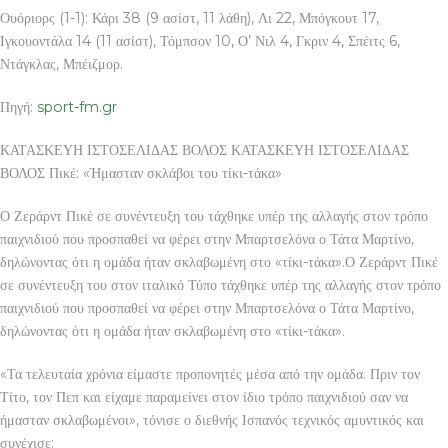
Ουόριορς (1-1): Κάρι 38 (9 ασίστ, 11 λάθη), Λι 22, Μπόγκουτ 17,
Ιγκουοντάλα 14 (11 ασίστ), Τόμπσον 10, Ο’ Νιλ 4, Γκριν 4, Σπέιτς 6,
Ντάγκλας, Μπέιζμορ.
Πηγή:
sport-fm.gr
ΚΑΤΑΣΚΕΥΗ ΙΣΤΟΣΕΛΙΔΑΣ ΒΟΛΟΣ ΚΑΤΑΣΚΕΥΗ ΙΣΤΟΣΕΛΙΔΑΣ
ΒΟΛΟΣ Πικέ: «Ήμασταν σκλάβοι του τίκι-τάκα»
Ο Ζεράρντ Πικέ σε συνέντευξη του τάχθηκε υπέρ της αλλαγής στον τρόπο
παιχνιδιού που προσπαθεί να φέρει στην Μπαρτσελόνα ο Τάτα Μαρτίνο,
δηλώνοντας ότι η ομάδα ήταν σκλαβωμένη στο «τίκι-τάκα».Ο Ζεράρντ Πικέ
σε συνέντευξη του στον ιταλικό Τύπο τάχθηκε υπέρ της αλλαγής στον τρόπο
παιχνιδιού που προσπαθεί να φέρει στην Μπαρτσελόνα ο Τάτα Μαρτίνο,
δηλώνοντας ότι η ομάδα ήταν σκλαβωμένη στο «τίκι-τάκα».
«Τα τελευταία χρόνια είμαστε προπονητές μέσα από την ομάδα. Πριν τον
Τίτο, τον Πεπ και είχαμε παραμείνει στον ίδιο τρόπο παιχνιδιού σαν να
ήμασταν σκλαβωμένοι», τόνισε ο διεθνής Ισπανός τεχνικός αμυντικός και
συνέχισε: