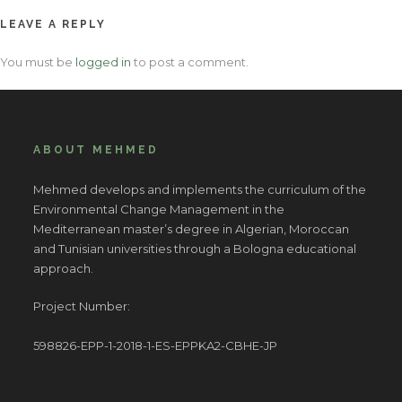
LEAVE A REPLY
You must be
logged in
to post a comment.
ABOUT MEHMED
Mehmed develops and implements the curriculum of the
Environmental Change Management in the
Mediterranean master’s degree in Algerian, Moroccan
and Tunisian universities through a Bologna educational
approach.
Project Number:
598826-EPP-1-2018-1-ES-EPPKA2-CBHE-JP