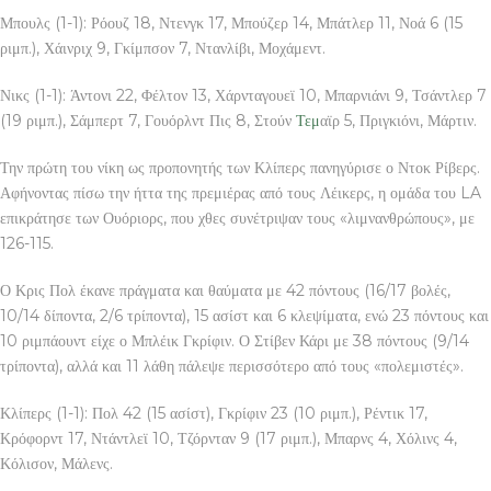
Μπουλς (1-1): Ρόουζ 18, Ντενγκ 17, Μπούζερ 14, Μπάτλερ 11, Νοά 6 (15
ριμπ.), Χάινριχ 9, Γκίμπσον 7, Ντανλίβι, Μοχάμεντ.
Νικς (1-1): Άντονι 22, Φέλτον 13, Χάρνταγουεϊ 10, Μπαρνιάνι 9, Τσάντλερ 7
(19 ριμπ.), Σάμπερτ 7, Γουόρλντ Πις 8, Στούν
Τεμ
αϊρ 5, Πριγκιόνι, Μάρτιν.
Την πρώτη του νίκη ως προπονητής των Κλίπερς πανηγύρισε ο Ντοκ Ρίβερς.
Αφήνοντας πίσω την ήττα της πρεμιέρας από τους Λέικερς, η ομάδα του LA
επικράτησε των Ουόριορς, που χθες συνέτριψαν τους «λιμνανθρώπους», με
126-115.
Ο Κρις Πολ έκανε πράγματα και θαύματα με 42 πόντους (16/17 βολές,
10/14 δίποντα, 2/6 τρίποντα), 15 ασίστ και 6 κλεψίματα, ενώ 23 πόντους και
10 ριμπάουντ είχε ο Μπλέικ Γκρίφιν. Ο Στίβεν Κάρι με 38 πόντους (9/14
τρίποντα), αλλά και 11 λάθη πάλεψε περισσότερο από τους «πολεμιστές».
Κλίπερς (1-1): Πολ 42 (15 ασίστ), Γκρίφιν 23 (10 ριμπ.), Ρέντικ 17,
Κρόφορντ 17, Ντάντλεϊ 10, Τζόρνταν 9 (17 ριμπ.), Μπαρνς 4, Χόλινς 4,
Κόλισον, Μάλενς.