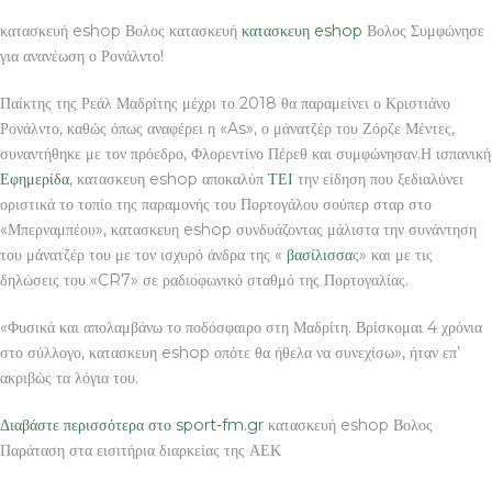
κατασκευή eshop Βολος κατασκευή
κατασκευη eshop
Βολος Συμφώνησε
για ανανέωση ο Ρονάλντο!
Παίκτης της Ρεάλ Μαδρίτης μέχρι το 2018 θα παραμείνει ο Κριστιάνο
Ρονάλντο, καθώς όπως αναφέρει η «As», ο μάνατζέρ του Ζόρζε Μέντες,
συναντήθηκε με τον πρόεδρο, Φλορεντίνο Πέρεθ και συμφώνησαν.Η ισπανική
Εφημερίδα
, κατασκευη eshop αποκαλύπ
ΤΕΙ
την είδηση που ξεδιαλύνει
οριστικά το τοπίο της παραμονής του Πορτογάλου σούπερ σταρ στο
«Μπερναμπέου», κατασκευη eshop συνδυάζοντας μάλιστα την συνάντηση
του μάνατζέρ του με τον ισχυρό άνδρα της «
βασίλισσα
ς» και με τις
δηλώσεις του «CR7» σε ραδιοφωνικό σταθμό της Πορτογαλίας.
«Φυσικά και απολαμβάνω το ποδόσφαιρο στη Μαδρίτη. Βρίσκομαι 4 χρόνια
στο σύλλογο, κατασκευη eshop οπότε θα ήθελα να συνεχίσω», ήταν επ’
ακριβώς τα λόγια του.
Διαβάστε περισσότερα στο sport-fm.gr
κατασκευή eshop Βολος
Παράταση στα εισιτήρια διαρκείας της ΑΕΚ