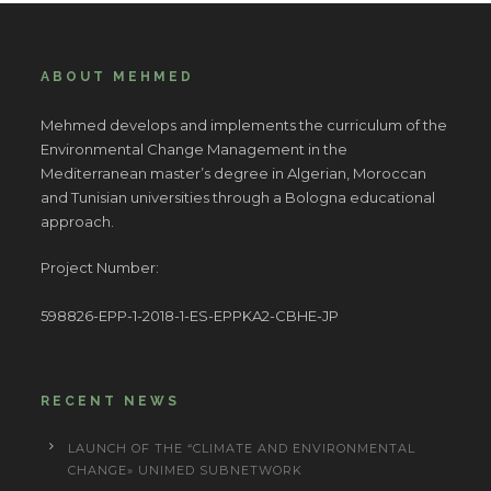
ABOUT MEHMED
Mehmed develops and implements the curriculum of the
Environmental Change Management in the
Mediterranean master’s degree in Algerian, Moroccan
and Tunisian universities through a Bologna educational
approach.
Project Number:
598826-EPP-1-2018-1-ES-EPPKA2-CBHE-JP
RECENT NEWS
LAUNCH OF THE “CLIMATE AND ENVIRONMENTAL
CHANGE» UNIMED SUBNETWORK