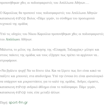
προπονήθηκαν χθες οι ποδοσφαιριστές του Απόλλωνα Αθήνων……
Ο Καρούλιας θα προπονεί τους ποδοσφαιριστές του Απόλλωνα Αθηνών
κατασκευή eshop Βολος «Πάμε γερά», το σύνθημα του προσωρινού
τεχνικού της ομάδας
Υπό τις οδηγίες του Νίκου Καρούλια προπονήθηκαν χθες οι ποδοσφαιριστές
του
Απόλλων
α Αθήνων.
Μάλιστα, το μέλος της Διοίκησης της «Ελαφράς Ταξιαρχίας» μίλησε και
στους παίκτες της ομάδας και τους εξήγησε πως πρέπει να αρχίσουν να…
στροφάρουν.
«Να βγάλετε ψυχή! Να τα δίνετε όλα. Και να ξέρετε πως δεν είναι κακό να
παίξετε και μπουνιές στα αποδυτήρια. Υπό την έννοια ότι είναι φυσιολογικό
να υπάρχουν και μικροεντάσεις για το καλό της ομάδας. Ανδρες είμαστε,
κατασκευη eshop ανδρικό άθλημα είναι το ποδόσφαιρο. Πάμε γερά»,
κατασκευη eshop τούς είπε μεταξύ άλλων.
Πηγή:
sport-fm.gr