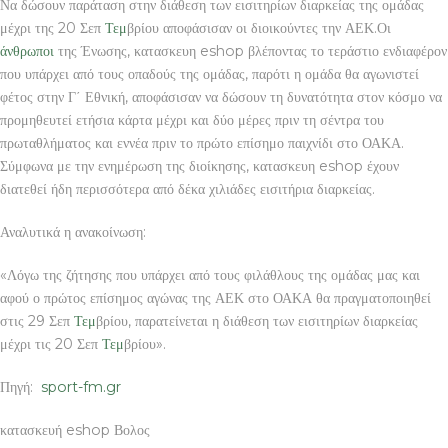
Να δώσουν παράταση στην διάθεση των εισιτηρίων διαρκείας της ομάδας
μέχρι της 20 Σεπ
Τεμ
βρίου αποφάσισαν οι διοικούντες την ΑΕΚ.Οι
άνθρωποι
της Ένωσης, κατασκευη eshop βλέποντας το τεράστιο ενδιαφέρον
που υπάρχει από τους οπαδούς της ομάδας, παρότι η ομάδα θα αγωνιστεί
φέτος στην Γ΄ Εθνική, αποφάσισαν να δώσουν τη δυνατότητα στον κόσμο να
προμηθευτεί ετήσια κάρτα μέχρι και δύο μέρες πριν τη σέντρα του
πρωταθλήματος και εννέα πριν το πρώτο επίσημο παιχνίδι στο ΟΑΚΑ.
Σύμφωνα με την ενημέρωση της διοίκησης, κατασκευη eshop έχουν
διατεθεί ήδη περισσότερα από δέκα χιλιάδες εισιτήρια διαρκείας.
Αναλυτικά η ανακοίνωση:
«Λόγω της ζήτησης που υπάρχει από τους φιλάθλους της ομάδας μας και
αφού ο πρώτος επίσημος αγώνας της ΑΕΚ στο ΟΑΚΑ θα πραγματοποιηθεί
στις 29 Σεπ
Τεμ
βρίου, παρατείνεται η διάθεση των εισιτηρίων διαρκείας
μέχρι τις 20 Σεπ
Τεμ
βρίου».
Πηγή:
sport-fm.gr
κατασκευή eshop Βολος