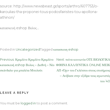
source: http://www.newsbeast.gr/sports/arthro/607753/o-
karoulias-tha-proponei-tous-podosfairistes-tou-apollona-
athinon/
κατασκευή eshop Βολος…
Posted in
Uncategorized
Tagged
κατασκευη eshop
Post
Previous:
Κρεμλίνο Κρεμλίνο Κρεμλίνο
Next:
πείνα κοινωνία ΟΤΕ ΒΙΟΛΟΓΙΚΑ
κατασκευή eshop Βολος – Διεθνή – Νέο
ΦΘΗΝΑ ΚΑΛΛΥΝΤΙΚΑ ONLINE ΜΕΙΚ
navigation
σκάνδαλο για μπαλέτα Μπολσόι
ΑΠ «Όχι» του Γκλέτσου στους επισήμους
– Ανέβασε στην εξέδρα τους αγωνιστές
του ’40
LEAVE A REPLY
You must be
logged in
to post a comment.