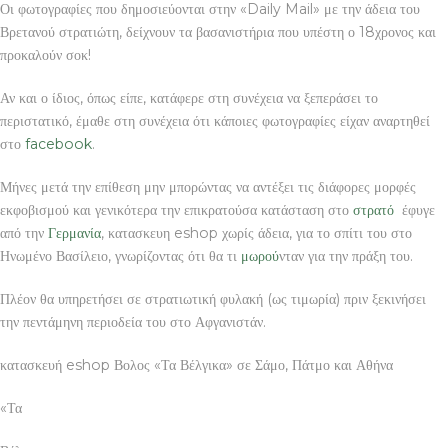
Οι φωτογραφίες που δημοσιεύονται στην «Daily Mail» με την άδεια του
Βρετανού στρατιώτη, δείχνουν τα βασανιστήρια που υπέστη ο 18χρονος και
προκαλούν σοκ!
Αν και ο ίδιος, όπως είπε, κατάφερε στη συνέχεια να ξεπεράσει το
περιστατικό, έμαθε στη συνέχεια ότι κάποιες φωτογραφίες είχαν αναρτηθεί
στο
facebook
.
Μήνες μετά την επίθεση μην μπορώντας να αντέξει τις διάφορες μορφές
εκφοβισμού και γενικότερα την επικρατούσα κατάσταση στο
στρατό
έφυγε
από την
Γερμανία
, κατασκευη eshop χωρίς άδεια, για το σπίτι του στο
Ηνωμένο Βασίλειο, γνωρίζοντας ότι θα τι
μωρού
νταν για την πράξη του.
Πλέον θα υπηρετήσει σε στρατιωτική φυλακή (ως τιμωρία) πριν ξεκινήσει
την πεντάμηνη περιοδεία του στο Αφγανιστάν.
κατασκευή eshop Βολος «Τα Βέλγικα» σε Σάμο, Πάτμο και Αθήνα
«Τα