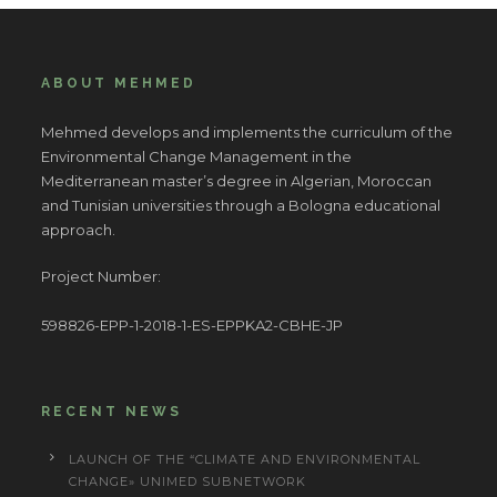
ABOUT MEHMED
Mehmed develops and implements the curriculum of the
Environmental Change Management in the
Mediterranean master’s degree in Algerian, Moroccan
and Tunisian universities through a Bologna educational
approach.
Project Number:
598826-EPP-1-2018-1-ES-EPPKA2-CBHE-JP
RECENT NEWS
LAUNCH OF THE “CLIMATE AND ENVIRONMENTAL
CHANGE» UNIMED SUBNETWORK