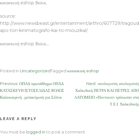
κατασκευή eshop Βολος
source:
http://www.newsbeast.gr/entertainment/arthro/607729/tragoud
apo-ton-kinimatografo-kai-to-miouzikal/
κατασκευή eshop Βολος…
Posted in
Uncategorized
Tagged
κατασκευη eshop
Post
Previous:
ΟΠΑΔ πρωτάθλημα ΟΠΑΔ
Next:
υπολογιστές υπολογιστές
ΚΑΤΑΣΚΕΥΗ ΙΣΤΟΣΕΛΙΔΑΣ ΒΟΛΟΣ
Χαλκιδική ΠΕΤΡΑ ΚΑΙ ΠΕΤΡΕΣ ΑΠΟ
navigation
Καλοκαιρινή…μετακόμιση για Σέλτικ
ΛΑΤΟΜΕΙΟ «Ποντικοί» τρύπωσαν στα
Τ.Ε.Ι. Χαλκιδικής
LEAVE A REPLY
You must be
logged in
to post a comment.