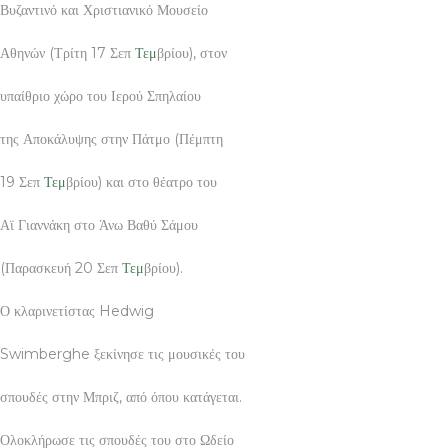
Βυζαντινό και Χριστιανικό Μουσείο
Αθηνών (Τρίτη 17 Σεπ
Τεμ
βρίου), στον
υπαίθριο χώρο του Ιερού Σπηλαίου
της Αποκάλυψης στην Πάτμο (Πέμπτη
19 Σεπ
Τεμ
βρίου) και στο θέατρο του
Αϊ Γιαννάκη στο Άνω Βαθύ Σάμου
(Παρασκευή 20 Σεπ
Τεμ
βρίου).
Ο κλαρινετίστας Hedwig
Swimberghe ξεκίνησε τις μουσικές του
σπουδές στην Μπριζ, από όπου κατάγεται.
Ολοκλήρωσε τις σπουδές του στο Ωδείο