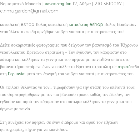
Νομισματικό Μουσείο |
πανεπιστημίου
12, Αθήνα | 210 3610067 |
e.nma.garden@gmail.com
κατασκευή eshop Βολος κατασκευή
κατασκευη eshop
Βολος Βασάνισαν
νεοσύλλεκτο επειδή αρνήθηκε να βγει για ποτό με συστρατιώτες του!
Δείτε σοκαριστικές φωτογραφίες που δείχνουν τον βασανισμό του 18χρονου
νεοσύλλεκτου Βρετανού στρατιώτη – Τον έγδυσαν, τον κάρφωσαν στο
πάτωμα και κόλλησαν τα γεννητικά του όργανα με ταινία!Ένα απίστευτο
βασανιστήριο περίμενε έναν νεοσύλλεκτο Βρετανό στρατιώτη σε
στρατό
πεδο
στη
Γερμανία
, μετά την άρνησή του να βγει για ποτό με συστρατιώτες του.
Οι «φίλοι» θέλοντας να τον… τιμωρήσουν για την στάση του απέναντί τους
του συμπεριφέρθηκαν με τον πιο βάναυσο τρόπο, καθώς τον έδεσαν, τον
έγδυσαν και αφού τον κάρφωσαν στο πάτωμα κόλλησαν τα γεννητικά του
όργανα με ταινία.
Στη συνέχεια τον άφησαν σε έναν διάδρομο και αφού τον έβγαλαν
φωτογραφίες, πήγαν για να καπνίσουν.