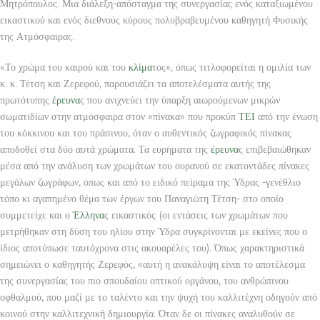
Μητρόπουλος. Μια διάλεξη-απόσταγμα της συνεργασίας ενός καταξιωμένου
εικαστικού και ενός διεθνούς κύρους πολυβραβευμένου καθηγητή Φυσικής
της Ατμόσφαιρας.
«Το χρώμα του καιρού και του
κλίμα
τος», όπως τιτλοφορείται η ομιλία των
κ. κ. Τέτση και Ζερεφού, παρουσιάζει τα αποτελέσματα αυτής της
πρωτότυπης
έρευνα
ς που ανιχνεύει την ύπαρξη αιωρούμενων μικρών
σωματιδίων στην ατμόσφαιρα στον «πίνακα» που προκύπ
ΤΕΙ
από την ένωση
του κόκκινου και του πράσινου, όταν ο αυθεντικός ζωγραφικός πίνακας
αποδοθεί στα δύο αυτά χρώματα. Τα ευρήματα της
έρευνα
ς επιβεβαιώθηκαν
μέσα από την ανάλυση των χρωμάτων του ουρανού σε εκατοντάδες πίνακες
μεγάλων ζωγράφων, όπως και από το ειδικό πείραμα της Ύδρας -γενέθλιο
τόπο κι αγαπημένο θέμα των έργων του Παναγιώτη Τέτση- στο οποίο
συμμετείχε και ο
Έλληνα
ς εικαστικός (οι εντάσεις των χρωμάτων που
μετρήθηκαν στη δύση του ηλίου στην Ύδρα συγκρίνονται με εκείνες που ο
ίδιος αποτύπωσε ταυτόχρονα στις ακουαρέλες του). Όπως χαρακτηριστικά
σημειώνει ο καθηγητής Ζερεφός, «αυτή η ανακάλυψη είναι το αποτέλεσμα
της συνεργασίας του πιο σπουδαίου οπτικού οργάνου, του ανθρώπινου
οφθαλμού, που μαζί με το ταλέντο και την ψυχή του καλλιτέχνη οδηγούν από
κοινού στην καλλιτεχνική δημιουργία. Όταν δε οι πίνακες αναλυθούν σε