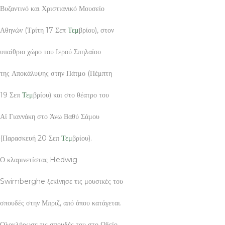
Βυζαντινό και Χριστιανικό Μουσείο
Αθηνών (Τρίτη 17 Σεπ
Τεμ
βρίου), στον
υπαίθριο χώρο του Ιερού Σπηλαίου
της Αποκάλυψης στην Πάτμο (Πέμπτη
19 Σεπ
Τεμ
βρίου) και στο θέατρο του
Αϊ Γιαννάκη στο Άνω Βαθύ Σάμου
(Παρασκευή 20 Σεπ
Τεμ
βρίου).
Ο κλαρινετίστας Hedwig
Swimberghe ξεκίνησε τις μουσικές του
σπουδές στην Μπριζ, από όπου κατάγεται.
Ολοκλήρωσε τις σπουδές του στο Ωδείο