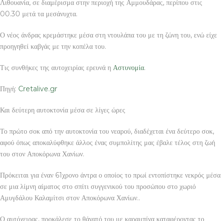
Λιθουανία, σε διαμέρισμα στην περιοχή της Αμμουδάρας, περίπου στις
00.30 μετά τα μεσάνυχτα.
Ο νέος άνδρας κρεμάστηκε μέσα στη ντουλάπα του με τη ζώνη του, ενώ είχε
προηγηθεί καβγάς με την κοπέλα του.
Τις συνθήκες της αυτοχειρίας ερευνά η
Αστυνομία
.
Πηγή:
Cretalive.gr
Και δεύτερη αυτοκτονία μέσα σε λίγες ώρες
Το πρώτο σοκ από την αυτοκτονία του νεαρού, διαδέχεται ένα δεύτερο σοκ,
αφού όπως αποκαλύφθηκε άλλος ένας συμπολίτης μας έβαλε τέλος στη ζωή
του στον Αποκόρωνα Χανίων.
Πρόκειται για έναν 61χρονο άντρα ο οποίος το πρωί εντοπίστηκε νεκρός μέσα
σε μια λίμνη αίματος στο σπίτι συγγενικού του προσώπου στο χωριό
Αμυγδάλου Καλαμίτσι στον Αποκόρωνα Χανίων..
Ο αυτόχειρας, προκάλεσε το θάνατό του με καραμπίνα καταφέροντας το