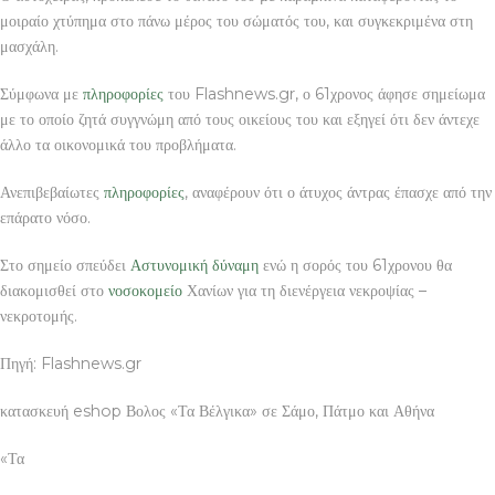
μοιραίο χτύπημα στο πάνω μέρος του σώματός του, και συγκεκριμένα στη
μασχάλη.
Σύμφωνα με
πληροφορίες
του Flashnews.gr, ο 61χρονος άφησε σημείωμα
με το οποίο ζητά συγγνώμη από τους οικείους του και εξηγεί ότι δεν άντεχε
άλλο τα οικονομικά του προβλήματα.
Ανεπιβεβαίωτες
πληροφορίες
, αναφέρουν ότι ο άτυχος άντρας έπασχε από την
επάρατο νόσο.
Στο σημείο σπεύδει
Αστυνομική
δύναμη
ενώ η σορός του 61χρονου θα
διακομισθεί στο
νοσοκομείο
Χανίων για τη διενέργεια νεκροψίας –
νεκροτομής.
Πηγή: Flashnews.gr
κατασκευή eshop Βολος «Τα Βέλγικα» σε Σάμο, Πάτμο και Αθήνα
«Τα