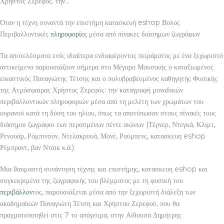
Χρήστος Ζερεφός: την…
Όταν η τέχνη συναντά την επιστήμη κατασκευή eshop Βολος
Περιβαλλοντικές
πληροφορίες
μέσα από πίνακες διάσημων ζωγράφων
Τα αποτελέσματα ενός ιδιαίτερα ενδιαφέροντος πειράματος με ένα ξεχωριστό
αντικείμενο παρουσιάζουν σήμερα στο Μέγαρο Μουσικής ο καταξιωμένος
εικαστικός Παναγιώτης Τέτσης και ο πολυβραβευμένος καθηγητής Φυσικής
της Ατμόσφαιρας Χρήστος Ζερεφός: την καταγραφή μοναδικών
περιβαλλοντικών πληροφοριών μέσα από τη μελέτη των χρωμάτων του
ουρανού κατά τη δύση του ηλίου, όπως τα αποτύπωσαν στους πίνακές τους
διάσημοι ζωγράφοι των περασμένων πέντε αιώνων (Τέρνερ, Ντεγκά, Κλιμτ,
Ρενουάρ, Ρόμπινσον, Ντελακρουά, Μονέ, Ρούμπενς, κατασκευη eshop
Ρέμπραντ, βαν Ντάικ κ.ά.).
Μια θαυμαστή συνάντηση τέχνης και επιστήμης, κατασκευη eshop και
συγκεκριμένα της ζωγραφικής του βλέμματος με τη φυσική του
περιβάλλον
τος, παρουσιάζεται μέσα από την ξεχωριστή διάλεξη των
ακαδημαϊκών Παναγιώτη Τέτση και Χρήστου Ζερεφού, που θα
πραγματοποιηθεί στις 7 το απόγευμα, στην Αίθουσα Δημήτρης