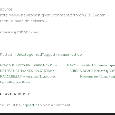
source:
http://www.newsbeast.gr/environment/arthro/608173/otan-i-
tehni-sunada-tin-epistimi-/
κατασκευή eshop Βολος…
Posted in
Uncategorized
Tagged
κατασκευη eshop
Post
Previous:
Formula 1 Grand Prix Ρομά
Next:
ιστοσελίδα ΟΣΕ αυτοκίνητα
ΠΕΤΡΕΣ ΚΑΙ ΠΛΑΚΕΣ ΓΙΑ ΧΤΙΣΙΜΟ
ΕΠΙΠΛΑ ΒΟΛΟΣ Κλειστή η ΔΟΥ
navigation
ΚΑΙ ΔΑΠΕΔΑ Για 4η φορά Παγκόσμιος
Κηφισιάς την Παρασκευή
Πρωταθλητής ο Φέτελ
LEAVE A REPLY
You must be
logged in
to post a comment.