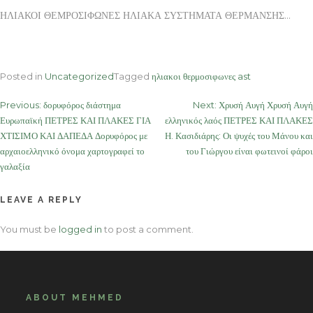
ΗΛΙΑΚΟΙ ΘΕΜΡΟΣΙΦΩΝΕΣ ΗΛΙΑΚΑ ΣΥΣΤΗΜΑΤΑ ΘΕΡΜΑΝΣΗΣ…
Posted in
Uncategorized
Tagged
ηλιακοι θερμοσιφωνες ast
Post
Previous:
δορυφόρος διάστημα
Next:
Χρυσή Αυγή Χρυσή Αυγή
Ευρωπαϊκή ΠΕΤΡΕΣ ΚΑΙ ΠΛΑΚΕΣ ΓΙΑ
ελληνικός λαός ΠΕΤΡΕΣ ΚΑΙ ΠΛΑΚΕΣ
navigation
ΧΤΙΣΙΜΟ ΚΑΙ ΔΑΠΕΔΑ Δορυφόρος με
Η. Κασιδιάρης: Οι ψυχές του Μάνου και
αρχαιοελληνικό όνομα χαρτογραφεί το
του Γιώργου είναι φωτεινοί φάροι
γαλαξία
LEAVE A REPLY
You must be
logged in
to post a comment.
ABOUT MEHMED