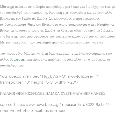
Μία πηγή ανέφερε ότι ο Σαρίφ πυροβόλησε μετά από μια διαμάχη που είχε με
τον συνάδελφό του ο οποίος την Κυριακή είχε καυγαδίσει και με έναν άλλο
βουλευτή, τον Γιαχία αλ Σαούντ. Σε ιορδανικούς ειδησεογραφικούς
ιστότοπους αναρτήθηκε ένα βίντεο στο οποίο διακρίνονται ο μεν Νταμίσι να
βγάζει τα παπούτσια του ο δε Σαούντ να λύνει τη ζώνη του κατά τη διάρκεια
της διένεξής τους που αφορούσε τον εσωτερικό κανονισμό του κοινοβουλίου.
Με την παρέμβαση των ψυχραιμότερων η διαμάχη τερματίστηκε εκεί.
Τον περασμένο Μάρτιο, κατά τη διάρκεια μιας τεταμένης συνεδρίασης ένας
άλλος
βουλευτής
επιχείρησε να τραβήξει πιστόλι αλλά τον σταμάτησαν οι
συνάδελφοί του.
YouTube.com/embed/rHdyjblASMQ” allowfullscreen=””
frameborder=”0″ height=”315″ width=”420″>
ΗΛΙΑΚΟΙ ΘΕΜΡΟΣΙΦΩΝΕΣ ΗΛΙΑΚΑ ΣΥΣΤΗΜΑΤΑ ΘΕΡΜΑΝΣΗΣ
source: http://www.newsbeast.gr/media/arthro/602219/stis-22-
noemvri-erhetai-to-spiti-tis-emmas/