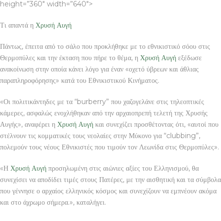
height=”360″ width=”640″>
Τι απαντά η
Χρυσή Αυγή
Πάντως, έπειτα από το σάλο που προκλήθηκε με το εθνικιστικό σόου στις
Θερμοπύλες και την έκταση που πήρε το θέμα, η
Χρυσή Αυγή
εξέδωσε
ανακοίνωση στην οποία κάνει λόγο για έναν «οχετό ύβρεων και άθλιας
παραπληροφόρησης» κατά του Εθνικιστικού Κινήματος.
«Οι πολιτικάντηδες με τα “burberry” που χαζογελάνε στις τηλεοπτικές
κάμερες, ασφαλώς ενοχλήθηκαν από την αρχαιοπρεπή τελετή της Χρυσής
Αυγής», αναφέρει η
Χρυσή Αυγή
και συνεχίζει προσθέτοντας ότι, «αυτοί που
στέλνουν τις κομματικές τους νεολαίες στην Μύκονο για “clubbing”,
πολεμούν τους νέους Εθνικιστές που τιμούν τον Λεωνίδα στις Θερμοπύλες».
«Η
Χρυσή Αυγή
προσηλωμένη στις αιώνιες αξίες του Ελληνισμού, θα
συνεχίσει να αποδίδει τιμές στους Πατέρες, με την αισθητική και τα σύμβολα
που γέννησε ο αρχαίος ελληνικός κόσμος και συνεχίζουν να εμπνέουν ακόμα
και στο άχρωμο σήμερα.», καταλήγει.