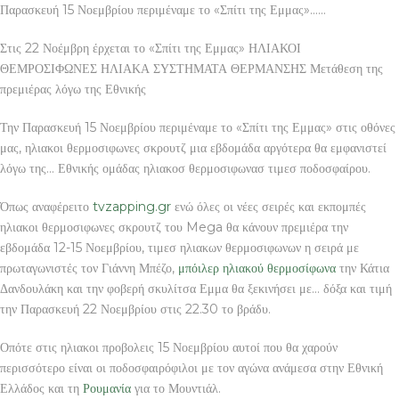
Παρασκευή 15 Νοεμβρίου περιμέναμε το «Σπίτι της Εμμας»……
Στις 22 Νοέμβρη έρχεται το «Σπίτι της Εμμας» ΗΛΙΑΚΟΙ
ΘΕΜΡΟΣΙΦΩΝΕΣ ΗΛΙΑΚΑ ΣΥΣΤΗΜΑΤΑ ΘΕΡΜΑΝΣΗΣ Μετάθεση της
πρεμιέρας λόγω της Εθνικής
Την Παρασκευή 15 Νοεμβρίου περιμέναμε το «Σπίτι της Εμμας» στις οθόνες
μας, ηλιακοι θερμοσιφωνες σκρουτζ μια εβδομάδα αργότερα θα εμφανιστεί
λόγω της… Εθνικής ομάδας ηλιακοσ θερμοσιφωνασ τιμεσ ποδοσφαίρου.
Όπως αναφέρειτο
tvzapping.gr
ενώ όλες οι νέες σειρές και εκπομπές
ηλιακοι θερμοσιφωνες σκρουτζ του Mega θα κάνουν πρεμιέρα την
εβδομάδα 12-15 Νοεμβρίου, τιμεσ ηλιακων θερμοσιφωνων η σειρά με
πρωταγωνιστές τον Γιάννη Μπέζο,
μπόιλερ ηλιακού θερμοσίφωνα
την Κάτια
Δανδουλάκη και την φοβερή σκυλίτσα Εμμα θα ξεκινήσει με… δόξα και τιμή
την Παρασκευή 22 Νοεμβρίου στις 22.30 το βράδυ.
Οπότε στις ηλιακοι προβολεις 15 Νοεμβρίου αυτοί που θα χαρούν
περισσότερο είναι οι ποδοσφαιρόφιλοι με τον αγώνα ανάμεσα στην Εθνική
Ελλάδος και τη
Ρουμανία
για το Μουντιάλ.