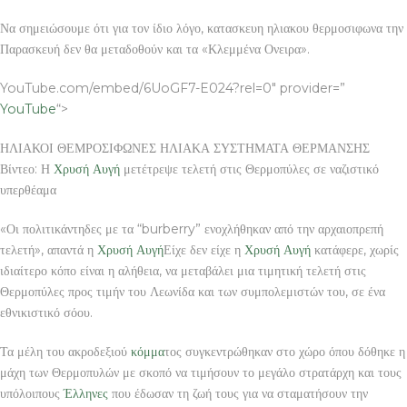
Να σημειώσουμε ότι για τον ίδιο λόγο, κατασκευη ηλιακου θερμοσιφωνα την
Παρασκευή δεν θα μεταδοθούν και τα «Κλεμμένα Ονειρα».
YouTube.com/embed/6UoGF7-E024?rel=0″ provider=”
YouTube
“>
ΗΛΙΑΚΟΙ ΘΕΜΡΟΣΙΦΩΝΕΣ ΗΛΙΑΚΑ ΣΥΣΤΗΜΑΤΑ ΘΕΡΜΑΝΣΗΣ
Βίντεο: Η
Χρυσή Αυγή
μετέτρεψε τελετή στις Θερμοπύλες σε ναζιστικό
υπερθέαμα
«Οι πολιτικάντηδες με τα “burberry” ενοχλήθηκαν από την αρχαιοπρεπή
τελετή», απαντά η
Χρυσή Αυγή
Είχε δεν είχε η
Χρυσή Αυγή
κατάφερε, χωρίς
ιδιαίτερο κόπο είναι η αλήθεια, να μεταβάλει μια τιμητική τελετή στις
Θερμοπύλες προς τιμήν του Λεωνίδα και των συμπολεμιστών του, σε ένα
εθνικιστικό σόου.
Τα μέλη του ακροδεξιού
κόμμα
τος συγκεντρώθηκαν στο χώρο όπου δόθηκε η
μάχη των Θερμοπυλών με σκοπό να τιμήσουν το μεγάλο στρατάρχη και τους
υπόλοιπους
Έλληνες
που έδωσαν τη ζωή τους για να σταματήσουν την