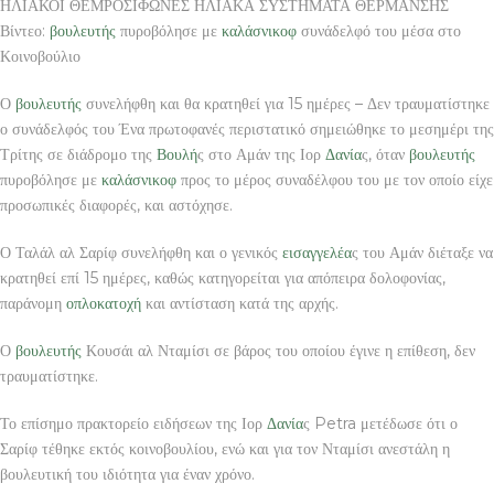
ΗΛΙΑΚΟΙ ΘΕΜΡΟΣΙΦΩΝΕΣ ΗΛΙΑΚΑ ΣΥΣΤΗΜΑΤΑ ΘΕΡΜΑΝΣΗΣ
Βίντεο:
βουλευτής
πυροβόλησε με
καλάσνικοφ
συνάδελφό του μέσα στο
Κοινοβούλιο
Ο
βουλευτής
συνελήφθη και θα κρατηθεί για 15 ημέρες – Δεν τραυματίστηκε
ο συνάδελφός του Ένα πρωτοφανές περιστατικό σημειώθηκε το μεσημέρι της
Τρίτης σε διάδρομο της
Βουλή
ς στο Αμάν της Ιορ
Δανία
ς, όταν
βουλευτής
πυροβόλησε με
καλάσνικοφ
προς το μέρος συναδέλφου του με τον οποίο είχε
προσωπικές διαφορές, και αστόχησε.
Ο Ταλάλ αλ Σαρίφ συνελήφθη και ο γενικός
εισαγγελέα
ς του Αμάν διέταξε να
κρατηθεί επί 15 ημέρες, καθώς κατηγορείται για απόπειρα δολοφονίας,
παράνομη
οπλοκατοχή
και αντίσταση κατά της αρχής.
Ο
βουλευτής
Κουσάι αλ Νταμίσι σε βάρος του οποίου έγινε η επίθεση, δεν
τραυματίστηκε.
Το επίσημο πρακτορείο ειδήσεων της Ιορ
Δανία
ς Petra μετέδωσε ότι ο
Σαρίφ τέθηκε εκτός κοινοβουλίου, ενώ και για τον Νταμίσι ανεστάλη η
βουλευτική του ιδιότητα για έναν χρόνο.