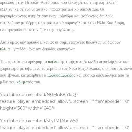
προέλαση των Περσών. Αυτό όμως που ξεκίνησε ως τιμητική τελετή,
εξελίχθηκε σε ένα ναζιστικό, παραστρατιωτικό υπερθέαμα. Οι
παρευρίσκοντες σχημάτισαν έναν μαίανδρο και ανάβοντας δαυλούς
εκτελούσαν με θέρμη τα στρατιωτικά παραγγέλματα του Ηλία Κασιδιάρη,
ενώ τραγουδούσαν τον ύμνο της οργάνωσης.
Αυτό όμως δεν αρκούσε, καθώς οι συμμετέχοντες θέλοντας να δώσουν
κλίμα
… γηπέδου άναψαν δεκάδες καπνογόνα!
Το… πρωτότυπο πρόγραμμα
απόδοση
ς τιμής στο Λεωνίδα περιελάμβανε και
χαιρετισμό με υψωμένο το χέρι από τον Νίκο Μιχαλολιάκο, ο οποίος, σε λόγο
που έβγαλε, καταφέρθηκε κ
Ελλάδα
Ελλάδα
ς και φυσικά αποθεώθηκε από τα
μέλη του
κόμμα
τός του.
YouTube.com/embed/N0MnK8jYluQ?
feature=player_embedded” allowfullscreen=”” frameborder=”0″
height=”360″ width=”640″>
YouTube.com/embed/5Fy1M1AhdWs?
feature=player_embedded” allowfullscreen=”” frameborder=”0″