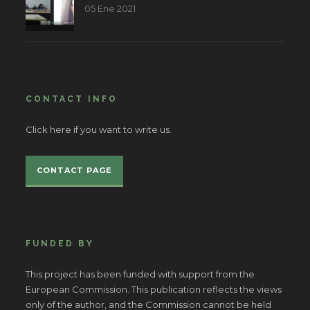
05 Ene 2021
CONTACT INFO
Click here if you want to write us.
CONTACT PAGE
FUNDED BY
This project has been funded with support from the
European Commission. This publication reflects the views
only of the author, and the Commission cannot be held