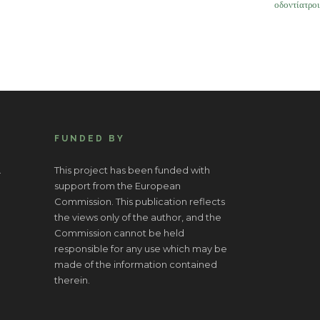
οδοντίατροι
FUNDED BY
.
This project has been funded with
support from the European
Commission. This publication reflects
the views only of the author, and the
Commission cannot be held
responsible for any use which may be
made of the information contained
therein.