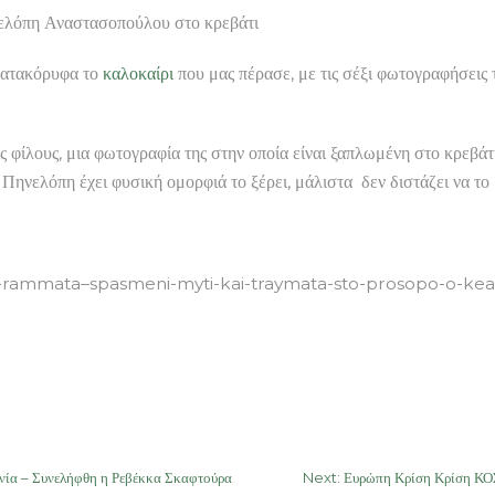
 Αναστασοπούλου στο κρεβάτι
κατακόρυφα το
καλοκαίρι
που μας πέρασε, με τις σέξι φωτογραφήσεις 
ίλους, μια φωτογραφία της στην οποία είναι ξαπλωμένη στο κρεβάτι 
νελόπη έχει φυσική ομορφιά το ξέρει, μάλιστα δεν διστάζει να το μ
e-rammata–spasmeni-myti-kai-traymata-sto-prosopo-o-ke
 – Συνελήφθη η Ρεβέκκα Σκαφτούρα
Next:
Ευρώπη Κρίση Κρίση ΚΟ