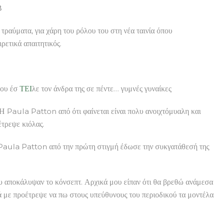
Β
ραύματα, για χάρη του ρόλου του στη νέα ταινία όπου
ρετικά απαιτητικός.
ου έσ
ΤΕΙ
λε τον άνδρα της σε πέντε… γυμνές γυναίκες
αΗ Paula Patton από ότι φαίνεται είναι πολυ ανοιχτόμυαλη και
τρεψε κιόλας.
aula Patton από την πρώτη στιγμή έδωσε την συκγατάθεσή της
μου αποκάλυψαν το κόνσεπτ. Αρχικά μου είπαν ότι θα βρεθώ ανάμεσα
λά με προέτρεψε να πω στους υπεύθυνους του περιοδικού τα μοντέλα