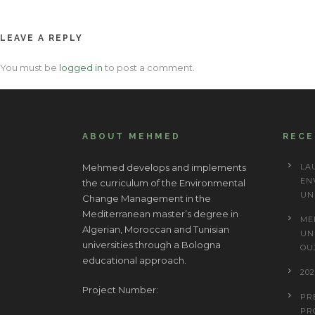
navigation
LEAVE A REPLY
You must be
logged in
to post a comment.
ABOUT MEHMED
REC
Mehmed develops and implements
LA
EN
the curriculum of the Environmental
UN
Change Management in the
Mediterranean master’s degree in
ME
Algerian, Moroccan and Tunisian
UN
universities through a Bologna
OU
educational approach.
20
Project Number:
PR
PR