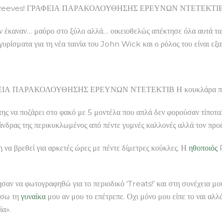
Keanu Reeves! ΓΡΑΦΕΙΑ ΠΑΡΑΚΟΛΟΥΘΗΣΗΣ ΕΡΕΥΝΩΝ ΝΤΕΤΕΚΤΙ
ν έκαναν… μαύρο στο ξύλο αλλά… οικειοθελώς απέκτησε όλα αυτά τα τ
υρίσματα για τη νέα ταινία του John Wick και ο ρόλος του είναι εξαι
Α ΠΑΡΑΚΟΛΟΥΘΗΣΗΣ ΕΡΕΥΝΩΝ ΝΤΕΤΕΚΤΙΒ Η κουκλάρα π
της να ποζάρει στο φακό με 5 μοντέλα που απλά δεν φορούσαν τίποτ
δρας της περικυκλωμένος από πέντε γυμνές καλλονές αλλά τον προέ
 να βρεθεί για αρκετές ώρες με πέντε δίμετρες κούκλες. Η
ηθοποιός
P
ήτησαν να φωτογραφηθώ για το περιοδικό ‘Treats!’ και στη συνέχεια 
ήσω τη
γυναίκα
μου αν μου το επέτρεπε. Οχι μόνο μου είπε το ναι αλ
ία».