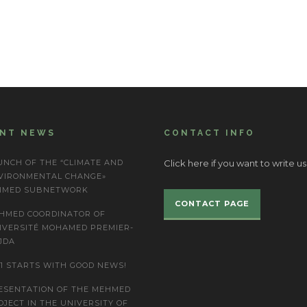
ENT NEWS
CONTACT INFO
UNCH OF THE “CLIMATE AND
Click here if you want to write us
VIRONMENTAL CHANGE»
IMED SUBNETWORK
CONTACT PAGE
HMED COORDINATOR OF
IVERSITÉ MOHAMED PREMIER-
JDA
21 STARTS WITH GOOD NEWS!
ESENTATION OF THE MEHMED
OJECT IN THE UNIVERSITY OF