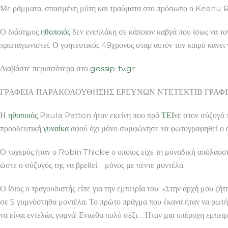
Με ράμματα, σπασμένη μύτη και τραύματα στο πρόσωπο ο 
Ο διάσημος
ηθοποιός
δεν ενεπλάκη σε κάποιον καβγά που ίσως να το
πρωταγωνιστεί. Ο γοητευτικός 49χρονος σταρ αυτόν τον καιρό κάνει γ
Διαβάστε περισσότερα στο
gossip-tv.gr
ΓΡΑΦΕΙΑ ΠΑΡΑΚΟΛΟΥΘΗΣΗΣ ΕΡΕΥΝΩΝ ΝΤΕΤΕΚΤΙΒ ΓΡΑΦΕΙ
Η
ηθοποιός
Paula Patton ήταν εκείνη που πρό
ΤΕΙ
νε στον σύζυγό 
προοδευτική
γυναίκα
αφού όχι μόνο συμφώνησε να φωτογραφηθεί ο άν
Ο τυχερός ήταν ο Robin Thicke ο οποίος είχε τη μοναδική απόλαυση
ώστε ο σύζυγός της να βρεθεί… μόνος με πέντε μοντέλα.
Ο ίδιος ο τραγουδιστής είπε για την εμπειρία του: «Στην αρχή μου ζ
σε 5 γυμνόστηθα μοντέλα. Το πρώτο πράγμα που έκανα ήταν να ρωτ
να είναι εντελώς γυμνά! Ενιωθα πολύ σέξι… Ηταν μια υπέροχη εμπειρ