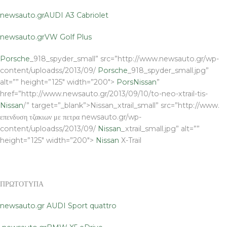
newsauto.gr
AUDI A3 Cabriolet
newsauto.gr
VW Golf Plus
Porsche
_918_spyder_small” src=”http://www.newsauto.gr/wp-
content/uploadss/2013/09/
Porsche
_918_spyder_small.jpg”
alt=”” height=”125″ width=”200″>
Pors
Nissan
”
href=”http://www.newsauto.gr/2013/09/10/to-neo-xtrail-tis-
Nissan
/” target=”_blank”>Nissan_xtrail_small” src=”http://www.
επενδυση τζακιων με πετρα newsauto.gr/wp-
content/uploadss/2013/09/
Nissan
_xtrail_small.jpg” alt=””
height=”125″ width=”200″>
Nissan
X-Trail
ΠΡΩΤΟΤΥΠΑ
newsauto.gr
AUDI Sport quattro