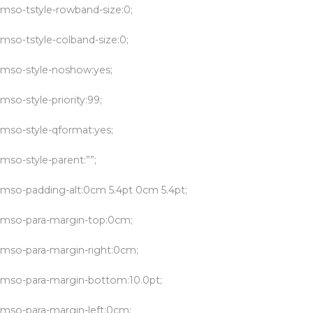
mso-tstyle-rowband-size:0;
mso-tstyle-colband-size:0;
mso-style-noshow:yes;
mso-style-priority:99;
mso-style-qformat:yes;
mso-style-parent:””;
mso-padding-alt:0cm 5.4pt 0cm 5.4pt;
mso-para-margin-top:0cm;
mso-para-margin-right:0cm;
mso-para-margin-bottom:10.0pt;
mso-para-margin-left:0cm;