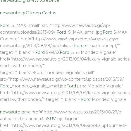
newsauto.gr
BMW X5 eDrive
newsauto.gr
Citroen Cactus
Ford
_S_MAX_small” src=”http://www.newsauto.gr/wp-
content/uploadss/2013/09/
Ford
_S_MAX_small.jpg
Ford
S-MAX
Concept” href=”http://www. επενδυση σκαλας εξωτερικου χωρου
newsauto.gr/2013/08/28/apokalipsi-
Ford
-s-max-concept/”
target=”_blank”>
Ford
S-MAX
Ford
με το Mondeo Vignale”
href=”http://www.newsauto.gr/2013/09/04/luxury-vignale-series-
starts-with-mondeo/”
target=”_blank”>Ford_mondeo_vignale_small”
src=”http://www.newsauto.gr/wp-content/uploadss/2013/09/
Ford
_mondeo_vignale_small.jpg
Ford
με το Mondeo Vignale”
href=”http://www.newsauto.gr/2013/09/04/luxury-vignale-series-
starts-with-mondeo/” target=”_blank”>
Ford
Mondeo Vignale
newsauto.gr
<a href="http://www.newsauto.gr/2013/08/27/o-
antipalos-tou-audi-a3-a
SUV
της Jaguar”
href=”http://www.newsauto.gr/2013/09/08/apokaluptoume-ti-