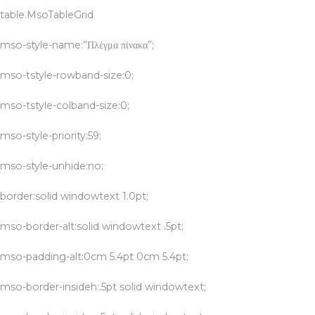
table.MsoTableGrid
mso-style-name:”Πλέγμα πίνακα”;
mso-tstyle-rowband-size:0;
mso-tstyle-colband-size:0;
mso-style-priority:59;
mso-style-unhide:no;
border:solid windowtext 1.0pt;
mso-border-alt:solid windowtext .5pt;
mso-padding-alt:0cm 5.4pt 0cm 5.4pt;
mso-border-insideh:.5pt solid windowtext;