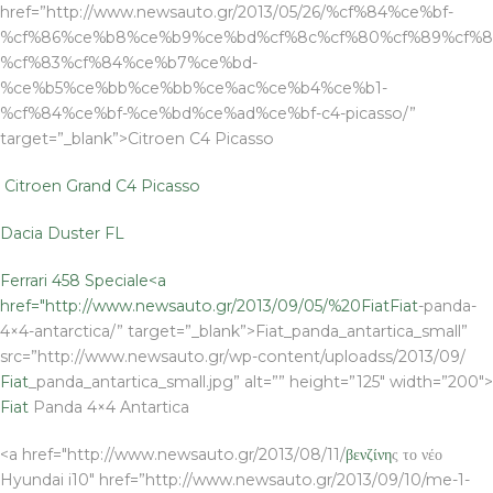
href=”http://www.newsauto.gr/2013/05/26/%cf%84%ce%bf-
%cf%86%ce%b8%ce%b9%ce%bd%cf%8c%cf%80%cf%89%cf%8
%cf%83%cf%84%ce%b7%ce%bd-
%ce%b5%ce%bb%ce%bb%ce%ac%ce%b4%ce%b1-
%cf%84%ce%bf-%ce%bd%ce%ad%ce%bf-c4-picasso/”
target=”_blank”>Citroen C4 Picasso
Citroen Grand C4 Picasso
Dacia Duster FL
Ferrari 458 Speciale<a
href="http://www.newsauto.gr/2013/09/05/%20
Fiat
Fiat
-panda-
4×4-antarctica/” target=”_blank”>Fiat_panda_antartica_small”
src=”http://www.newsauto.gr/wp-content/uploadss/2013/09/
Fiat
_panda_antartica_small.jpg” alt=”” height=”125″ width=”200″>
Fiat
Panda 4×4 Antartica
<a href="http://www.newsauto.gr/2013/08/11/
βενζίνη
ς το νέο
Hyundai i10″ href=”http://www.newsauto.gr/2013/09/10/me-1-