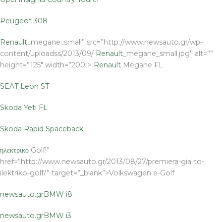
Peugeot 308
Renault
_megane_small” src=”http://www.newsauto.gr/wp-
content/uploadss/2013/09/
Renault
_megane_small.jpg” alt=””
height=”125″ width=”200″>
Renault
Megane FL
SEAT Leon ST
Skoda Yeti FL
Skoda Rapid Spaceback
ηλεκτρικό
Golf!”
href=”http://www.newsauto.gr/2013/08/27/premiera-gia-to-
ilektriko-golf/” target=”_blank”>Volkswagen e-Golf
newsauto.gr
BMW i8
newsauto.gr
BMW i3