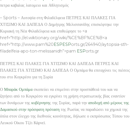
πετρα καβαλας λατομειο και Αθλητισμός
– Sports – Αυτοψία στη Φιλαδέλφεια ΠΕΤΡΕΣ ΚΑΙ ΠΛΑΚΕΣ ΓΙΑ
ΧΤΙΣΙΜΟ ΚΑΙ ΔΑΠΕΔΑ Ο Δημήτρης Μελισσανίδης επισκέφτηκε την
Κυριακή τη Νέα Φιλαδέλφεια και επιθεώρησε το <a
href="http://el.wiktionary.org/wiki/%CE%BF%CE%B<a
href="http://www.pam%20
ESP
ESP
orts.gr/264940/aytopsia-sth-
filadelfeia-apo-ton-melissanidh”>pam
ESP
orts.gr
ΠΕΤΡΕΣ ΚΑΙ ΠΛΑΚΕΣ ΓΙΑ ΧΤΙΣΙΜΟ ΚΑΙ ΔΑΠΕΔΑ ΠΕΤΡΕΣ ΚΑΙ
ΠΛΑΚΕΣ ΓΙΑ ΧΤΙΣΙΜΟ ΚΑΙ ΔΑΠΕΔΑ Ο Ομπάμα θα επιταχύνει τις πιέσεις
του στο Κογκρέσο για τη Συρία
Ο
Μπαράκ Ομπάμα
σκοπεύει να επιμείνει στην προσπάθειά του και να
ζητήσει από το Κογκρέσο να εγκρίνει τη χρήση στρατιωτικής βίας εναντίον
των δυνάμεων της
κυβέρνηση
ς της Συρίας, παρά την
αποδοχή από μέρους της
Δαμασκού στην πρόσφατη πρόταση
της Ρωσίας να παραδώσει τα χημικά της
όπλα στον έλεγχο της διεθνούς κοινότητας, δήλωσε ο εκπρόσωπος Τύπου του
Λευκού Οίκου Τζέι Κάρνεϊ.