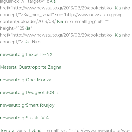
jaguar-cx17/” target=”_b
Kia
”
href=”http://www.newsauto.gr/2013/08/29/apokeistiko-
Kia
-niro-
concept/”>Kia_niro_small” src=”http://www.newsauto.gr/wp-
content/uploadss/2013/09/
Kia
_niro_small1.jpg” alt=””
height=”125
Kia
”
href=”http://www.newsauto.gr/2013/08/29/apokeistiko-
Kia
-niro-
concept/”>
Kia
Niro
newsauto.gr
Lexus LF-NX
Maserati Quattroporte Zegna
newsauto.gr
Opel Monza
newsauto.gr
Peugeot 308 R
newsauto.gr
Smart fourjoy
newsauto.gr
Suzuki iV-4
Toyota
_yaris_
hybrid
_r_small” src=”http://www.newsauto.gr/wp-