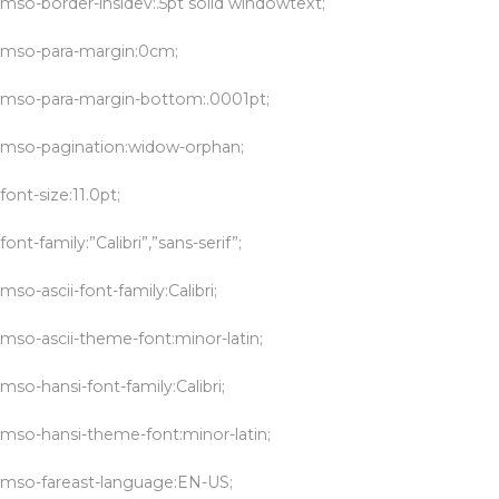
mso-border-insidev:.5pt solid windowtext;
mso-para-margin:0cm;
mso-para-margin-bottom:.0001pt;
mso-pagination:widow-orphan;
font-size:11.0pt;
font-family:”Calibri”,”sans-serif”;
mso-ascii-font-family:Calibri;
mso-ascii-theme-font:minor-latin;
mso-hansi-font-family:Calibri;
mso-hansi-theme-font:minor-latin;
mso-fareast-language:EN-US;