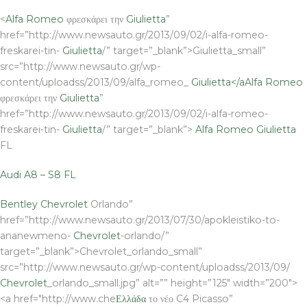
<
Alfa Romeo
φρεσκάρει την
Giulietta
”
href=”http://www.newsauto.gr/2013/09/02/i-alfa-romeo-
freskarei-tin-
Giulietta
/” target=”_blank”>Giulietta_small”
src=”http://www.newsauto.gr/wp-
content/uploadss/2013/09/alfa_romeo_
Giulietta</a
Alfa Romeo
φρεσκάρει την
Giulietta
”
href=”http://www.newsauto.gr/2013/09/02/i-alfa-romeo-
freskarei-tin-
Giulietta
/” target=”_blank”>
Alfa Romeo
Giulietta
FL
Audi A8 – S8 FL
Bentley
Chevrolet
Orlando”
href=”http://www.newsauto.gr/2013/07/30/apokleistiko-to-
ananewmeno-
Chevrolet
-orlando/”
target=”_blank”>Chevrolet_orlando_small”
src=”http://www.newsauto.gr/wp-content/uploadss/2013/09/
Chevrolet
_orlando_small.jpg” alt=”” height=”125″ width=”200″>
<a href="http://www.che
Ελλάδα
το νέο C4 Picasso”