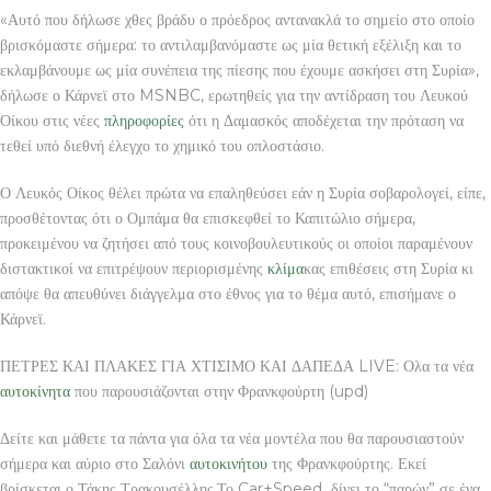
«Αυτό που δήλωσε χθες βράδυ ο πρόεδρος αντανακλά το σημείο στο οποίο
βρισκόμαστε σήμερα: το αντιλαμβανόμαστε ως μία θετική εξέλιξη και το
εκλαμβάνουμε ως μία συνέπεια της πίεσης που έχουμε ασκήσει στη Συρία»,
δήλωσε ο Κάρνεϊ στο MSNBC, ερωτηθείς για την αντίδραση του Λευκού
Οίκου στις νέες
πληροφορίες
ότι η Δαμασκός αποδέχεται την πρόταση να
τεθεί υπό διεθνή έλεγχο το χημικό του οπλοστάσιο.
Ο Λευκός Οίκος θέλει πρώτα να επαληθεύσει εάν η Συρία σοβαρολογεί, είπε,
προσθέτοντας ότι ο Ομπάμα θα επισκεφθεί το Καπιτώλιο σήμερα,
προκειμένου να ζητήσει από τους κοινοβουλευτικούς οι οποίοι παραμένουν
διστακτικοί να επιτρέψουν περιορισμένης
κλίμα
κας επιθέσεις στη Συρία κι
απόψε θα απευθύνει διάγγελμα στο έθνος για το θέμα αυτό, επισήμανε ο
Κάρνεϊ.
ΠΕΤΡΕΣ ΚΑΙ ΠΛΑΚΕΣ ΓΙΑ ΧΤΙΣΙΜΟ ΚΑΙ ΔΑΠΕΔΑ LIVE: Ολα τα νέα
αυτοκίνητα
που παρουσιάζονται στην Φρανκφούρτη (upd)
Δείτε και μάθετε τα πάντα για όλα τα νέα μοντέλα που θα παρουσιαστούν
σήμερα και αύριο στο Σαλόνι
αυτοκινήτου
της Φρανκφούρτης. Εκεί
βρίσκεται ο Τάκης Τρακουσέλλης.Το Car+Speed δίνει το “παρών” σε ένα