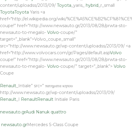
content/uploadss/2013/09/
Toyota
_yaris_
hybrid
_r_small
Toyota
Toyota
Yaris <a
href="http://el.wikipedia.org/wiki/%CE%A5%CE%B2%C
coupe!” href=”http://www.newsauto.gr/2013/08/28/prwta-sto-
newsauto-to-megalo-
Volvo
-coupe/”
target=”_blank”>Volvo_coupe_small”
src=”http://www.newsauto.gr/wp-content/uploadss/2013/09/ <a
href="http://www.volvocars.com/gr/Pages/default.asp
Volvo
coupe!” href=”http://www.newsauto.gr/2013/08/28/prwta-sto-
newsauto-to-megalo-
Volvo
-coupe/” target=”_blank”>
Volvo
Coupe
Renault
_Intiale” src=” πατηματα κηπου
http://www.newsauto.gr/wp-content/uploadss/2013/09/
Renault
_I
Renault
Renault
Initiale Paris
newsauto.gr
Audi Nanuk quattro
newsauto.gr
Mercedes S-Class Coupe