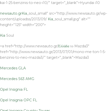
kai-1-25-benzinis-to-neo-i10/” target=”_blank”>Hyundai i10
newsauto.gr
Kia
_soul_small” src=”http://www.newsauto.gr/wp-
content/uploadss/2013/09/
Kia
_soul_small.jpg” alt=””
height=”125″ width=”200″>
Kia
Soul
<a href="http://www.newsauto.gr/
Ελλάδα
το Mazda3″
href=”http://www.newsauto.gr/2013/07/01/mono-me-ton-1-5-
benzinis-to-neo-mazda3/” target=”_blank”>Mazda3
Mercedes GLA
Mercedes S63 AMG
Opel Insignia FL
Opel Insignia OPC FL
Opel Insignia Country Tourer