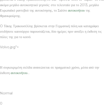
ακόμα μεγάλο αυτοκινητικό γεγονός: στο τελευταίο για το 2013, μεγάλο
Ευρωπαϊκό ραντεβού της αυτοκίνησης, το Σαλόνι
αυτοκινήτου
της
Φρανκφούρτης.
O Τάκης Τρακουσέλλης βρίσκεται στην Γερμανική πόλη και καταγράφει
οτιδήποτε καινούργιο παρουσιάζεται, δύο ημέρες πριν ανοίξει η έκθεση τις
πύλες της για το κοινό.
Volvo.jpg”>
Η συγκεκριμένη σελίδα ανανεώνεται σε πραγματικό χρόνο, μέσα από την
έκθεση
αυτοκινήτου
…
Normal
0