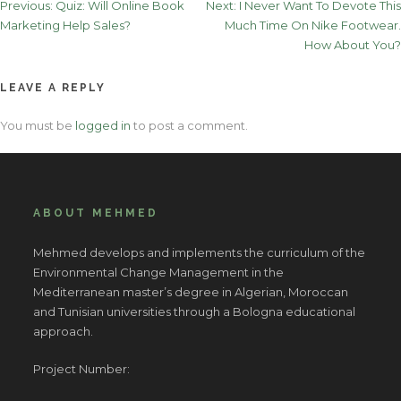
Post
Previous:
Quiz: Will Online Book
Next:
I Never Want To Devote This
Marketing Help Sales?
Much Time On Nike Footwear.
navigation
How About You?
LEAVE A REPLY
You must be
logged in
to post a comment.
ABOUT MEHMED
Mehmed develops and implements the curriculum of the
Environmental Change Management in the
Mediterranean master’s degree in Algerian, Moroccan
and Tunisian universities through a Bologna educational
approach.
Project Number: