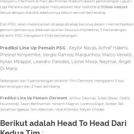
menjamu Clermont di Parc des Princes Stadium dalam pertandingan Ligue 1
Liga Perancis dan juga dapat menyaksikan skor realtime di
90bola livescore
.
Sesuai dengan statistik sebelumnya belum pernah bertanding.
Dari PSG akan melancarkan strategi-strategi barunya dalam memanfaatkan
pemain-pemainnya, dibawah asuhan Mauricio Pochettino. 5 Pertandingan
terakhir
PSG
, mengalami 5 kali kemenangan.
Prediksi Line Up Pemain
PSG
: Keylor Navas, Achraf Hakimi,
Presnel Kimpembe, Sergio Ramos, Marquinhos, Marco Verratti,
Kylian Mbappé, Leandro Paredes, Lionel Messi, Neymar, Ángel
Di María.
Sedangkan dari 5 pertandingan terakhir Tim Clermont mengalami 3 kali
kemenangan dan 2 hasil seimbang.
Prediksi Line Up Pemain Clermont
: Arthur Desmas, Julien Boyer, Cédric
Hountondji, Jason Berthomier, Yohann Magnin, Lorenzo Rajot, Jordan Tell,
Jonathan Iglesias, Jim Allevinah, Vital N’Simba, Sofyan Chader.
Berikut adalah Head To Head Dari
Kedua Tim
: