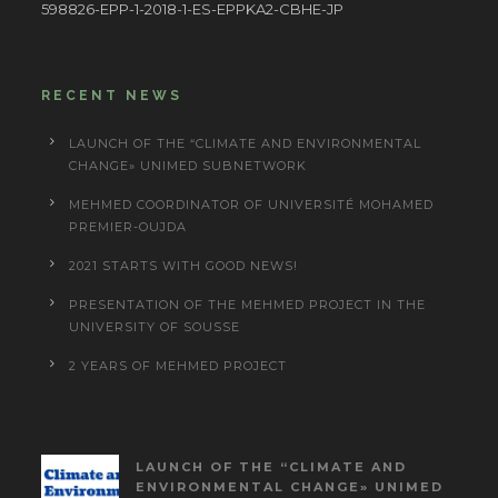
598826-EPP-1-2018-1-ES-EPPKA2-CBHE-JP
RECENT NEWS
LAUNCH OF THE “CLIMATE AND ENVIRONMENTAL
CHANGE» UNIMED SUBNETWORK
MEHMED COORDINATOR OF UNIVERSITÉ MOHAMED
PREMIER-OUJDA
2021 STARTS WITH GOOD NEWS!
PRESENTATION OF THE MEHMED PROJECT IN THE
UNIVERSITY OF SOUSSE
2 YEARS OF MEHMED PROJECT
LAUNCH OF THE “CLIMATE AND
ENVIRONMENTAL CHANGE» UNIMED