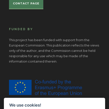
CONTACT PAGE
FUNDED BY
This project has been funded with support from the
European Commission. This publication reflects the views
only of the author, and the Commission cannot be held
responsible for any use which may be made of the
information contained therein.
We use cookies!