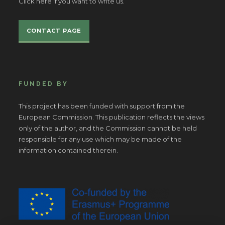
Click here if you want to write us.
CONTACT PAGE
FUNDED BY
This project has been funded with support from the
European Commission. This publication reflects the views
only of the author, and the Commission cannot be held
responsible for any use which may be made of the
information contained therein.