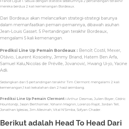
France Ligue 1. Sesuai dengan statistik sebelumnya 2 pertandingan terakhir
mereka berdua 2 kali kemenangan Bordeaux.
Dari Bordeaux akan melancarkan strategi-strategi barunya
dalam memanfaatkan pemain-pemainnya, dibawah asuhan
Jean-Louis Gasset. 5 Pertandingan terakhir Bordeaux,
mengalami 5 kali kemenangan.
Prediksi Line Up Pemain
Bordeaux :
Benoît Costil, Mexer,
Otávio, Laurent Koscielny, Jimmy Briand, Hatem Ben Arfa,
Samuel Kalu,Nicolas de Préville, Jovanović, Hwang Ui-jo, Yacine
Adli.
Sedangkan dari 5 pertandingan terakhir Tim Clermont mengalami 2 kali
kemenangan,1 kali kekalahan dan 2 hasil seimbang.
Prediksi Line Up Pemain Clermont :
Arthur Desmas, Julien Boyer, Cédric
Hountondji, Jason Berthomier, Yohann Magnin, Lorenzo Rajot, Jordan Tell,
Jonathan Iglesias, Jim Allevinah, Vital N’Simba, Sofyan Chader.
Berikut adalah Head To Head Dari