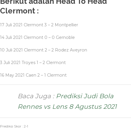
Berikut adalah Head To Head
Clermont :
17 Juli 2021 Clermont 3 – 2 Montpellier
14 Juli 2021 Clermont 0 – 0 Gernoble
10 Juli 2021 Clermont 2 – 2 Rodez Aveyron
3 Juli 2021 Troyes 1 – 2 Clermont
16 May 2021 Caen 2 – 1 Clermont
Baca Juga :
Prediksi Judi Bola
Rennes vs Lens 8 Agustus 2021
Prediksi Skor : 2-1