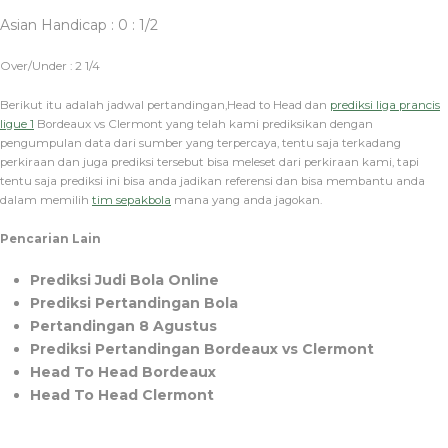
Asian Handicap : 0 : 1/2
Over/Under : 2 1/4
Berikut itu adalah jadwal pertandingan,Head to Head dan
prediksi liga prancis
ligue 1
Bordeaux vs Clermont
yang telah kami prediksikan dengan
pengumpulan data dari sumber yang terpercaya, tentu saja terkadang
perkiraan dan juga prediksi tersebut bisa meleset dari perkiraan kami, tapi
tentu saja prediksi ini bisa anda jadikan referensi dan bisa membantu anda
dalam memilih
tim sepakbola
mana yang anda jagokan.
Pencarian Lain
Prediksi Judi Bola Online
Prediksi Pertandingan Bola
Pertandingan 8 Agustus
Prediksi Pertandingan
Bordeaux vs Clermont
Head To Head
Bordeaux
Head To Head
Clermont