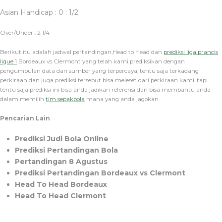
Asian Handicap : 0 : 1/2
Over/Under : 2 1/4
Berikut itu adalah jadwal pertandingan,Head to Head dan
prediksi liga prancis
ligue 1
Bordeaux vs Clermont
yang telah kami prediksikan dengan
pengumpulan data dari sumber yang terpercaya, tentu saja terkadang
perkiraan dan juga prediksi tersebut bisa meleset dari perkiraan kami, tapi
tentu saja prediksi ini bisa anda jadikan referensi dan bisa membantu anda
dalam memilih
tim sepakbola
mana yang anda jagokan.
Pencarian Lain
Prediksi Judi Bola Online
Prediksi Pertandingan Bola
Pertandingan 8 Agustus
Prediksi Pertandingan
Bordeaux vs Clermont
Head To Head
Bordeaux
Head To Head
Clermont