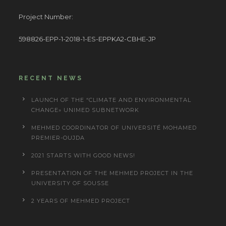
Project Number:
598826-EPP-1-2018-1-ES-EPPKA2-CBHE-JP
RECENT NEWS
LAUNCH OF THE “CLIMATE AND ENVIRONMENTAL
CHANGE» UNIMED SUBNETWORK
MEHMED COORDINATOR OF UNIVERSITÉ MOHAMED
PREMIER-OUJDA
2021 STARTS WITH GOOD NEWS!
PRESENTATION OF THE MEHMED PROJECT IN THE
UNIVERSITY OF SOUSSE
2 YEARS OF MEHMED PROJECT