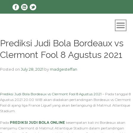
Skip
to
content
Prediksi Judi Bola Bordeaux vs
Clermont Fool 8 Agustus 2021
Posted on
July 28, 2021
by
madgesteffan
Prediksi Judi Bola Bordeaux vs Clermont Fool 8 Agustus 2021
– Pada tanggal 8
Agustus 2021 20.00 WIB akan diadakan pertandingan Bordeaux vs Clermont
Fool di ajang liga France Ligue1 yang akan berlangsung di Matmut Atlantique
Stadium.
Pada
PREDIKSI JUDI BOLA ONLINE
kesempatan kali ini Bordeaux akan
menjamu Clermont di Matmut Atlantique Stadium
dalam pertandingan