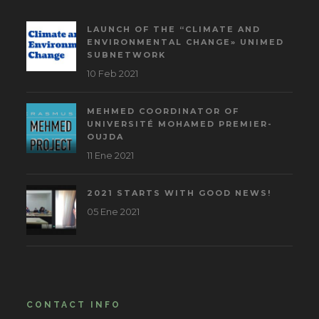
LAUNCH OF THE “CLIMATE AND
ENVIRONMENTAL CHANGE» UNIMED
SUBNETWORK
10 Feb 2021
MEHMED COORDINATOR OF
UNIVERSITÉ MOHAMED PREMIER-
OUJDA
11 Ene 2021
2021 STARTS WITH GOOD NEWS!
05 Ene 2021
CONTACT INFO