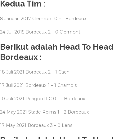
Kedua Tim
:
8 Januari 2017 Clermont 0 – 1 Bordeaux
24 Juli 2015 Bordeaux 2 – 0 Clermont
Berikut adalah Head To Head
Bordeaux :
18 Juli 2021 Bordeaux 2 – 1 Caen
17 Juli 2021 Bordeaux 1 – 1 Chamois
10 Juli 2021 Perigord FC 0 – 1 Bordeaux
24 May 2021 Stade Reims 1 – 2 Bordeaux
17 May 2021 Bordeaux 3 – 0 Lens