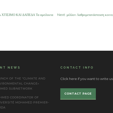
Α ΧΤΙΣΙΜΟ ΚΑΙ ΔΑΠΕΔΑ Τα αμείλικτα
Next:
μέλλον Λαθρομετανάστευση κοιν
ENT NEWS
CONTACT INFO
UNCH OF THE “CLIMATE AND
Click here if you want to write us
VIRONMENTAL CHANGE»
IMED SUBNETWORK
CONTACT PAGE
HMED COORDINATOR OF
IVERSITÉ MOHAMED PREMIER-
JDA