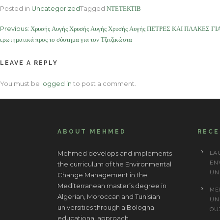
Posted in
Uncategorized
Tagged
ΝΤΕΤΕΚΤΙΒ
Post
Previous:
Χρυσής Αυγής Χρυσής Αυγής Χρυσής Αυγής ΠΕΤΡΕΣ ΚΑΙ ΠΛΑΚΕΣ ΓΙ
ερωτηματικά προς το σύστημα για τον Τζιτζικώστα
navigation
LEAVE A REPLY
You must be
logged in
to post a comment.
ABOUT MEHMED
REC
Mehmed develops and implements
LA
EN
the curriculum of the Environmental
UN
Change Management in the
Mediterranean master’s degree in
ME
Algerian, Moroccan and Tunisian
UN
universities through a Bologna
OU
educational approach.