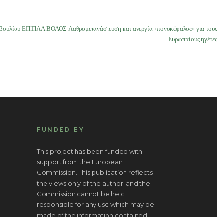
οβουλίου ΕΠΙΠΛΑ ΒΟΛΟΣ Λαθρομετανάστευση και ανεργία «πονοκέφαλος» για τους
Ευρωπαίους ηγέτες
FUNDED BY
.
This project has been funded with
support from the European
Commission. This publication reflects
the views only of the author, and the
Commission cannot be held
responsible for any use which may be
made of the information contained