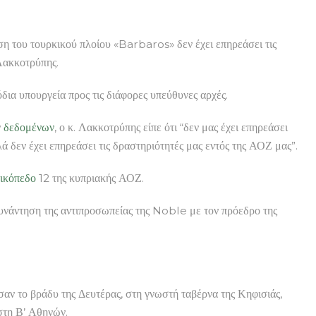
άση του τουρκικού πλοίου «Barbaros» δεν έχει επηρεάσει τις
Λακκοτρύπης.
όδια υπουργεία προς τις διάφορες υπεύθυνες αρχές.
ν
δεδομένων
, ο κ. Λακκοτρύπης είπε ότι “δεν μας έχει επηρεάσει
ν έχει επηρεάσει τις δραστηριότητές μας εντός της ΑΟΖ μας”.
ικόπεδο
12 της κυπριακής ΑΟΖ.
 συνάντηση της αντιπροσωπείας της Noble με τον πρόεδρο της
αν το βράδυ της Δευτέρας, στη γνωστή ταβέρνα της Κηφισιάς,
 στη Β’ Αθηνών.