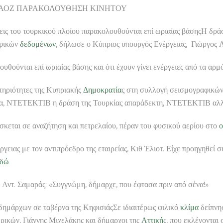
» στην ΑΟΖ ΠΑΡΑΚΟΛΟΥΘΗΣΗ ΚΙΝΗΤΟΥ
νήσεις του τουρκικού πλοίου παρακολουθούνται επί ωριαίας βάσηςΗ δρ
αφικών
δεδομένων
, δήλωσε ο Κύπριος υπουργός Ενέργειας, Γιώργος 
υθούνται επί ωριαίας βάσης και ότι έχουν γίνει ενέργειες από τα αρμ
στηριότητες της Κυπριακής
Δημοκρατία
ς στη συλλογή σεισμογραφικώ
α, ΝΤΕΤΕΚΤΙΒ η δράση της Τουρκίας απαράδεκτη, ΝΤΕΤΕΚΤΙΒ αλλά δε
σκεται σε αναζήτηση και πετρελαίου, πέραν του φυσικού αερίου στο
ο
γειας με τον αντιπρόεδρο της εταιρείας, Κιθ Έλιοτ. Είχε προηγηθεί
εδώ
ράς: «Συγγνώμη, δήμαρχε, που έφτασα πριν από σένα!»
δημάρχων σε ταβέρνα της ΚηφισιάςΣε ιδιαιτέρως φιλικό
κλίμα
δείπνησ
ικών, Γιάννης Μιχελάκης και δήμαρχοι της
Αττική
ς, που εκλέγονται