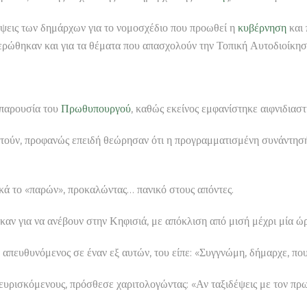
ψεις των δημάρχων για το νομοσχέδιο που προωθεί η
κυβέρνηση
και 
ρώθηκαν και για τα θέματα που απασχολούν την Τοπική Αυτοδιοίκησ
ν παρουσία του
Πρωθυπουργού
, καθώς εκείνος εμφανίστηκε αιφνιδιαστ
στούν, προφανώς επειδή θεώρησαν ότι η προγραμματισμένη συνάντησή
κά το «παρών», προκαλώντας… πανικό στους απόντες.
ν για να ανέβουν στην Κηφισιά, με απόκλιση από μισή μέχρι μία ώρα
 απευθυνόμενος σε έναν εξ αυτών, του είπε: «Συγγνώμη, δήμαρχε, που
ευρισκόμενους, πρόσθεσε χαριτολογώντας: «Αν ταξιδέψεις με τον πρωθ