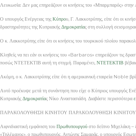
Λευκωσία: Δεν μας επηρεάζουν οι κινήσεις του «Μπαρμπαρός
Ο υπουργός Ενέργειας της
Κύπρο
υ, Γ. Λακκοτρύπης, είπε ότι οι κι
δραστηριότητες της Κυπριακής
Δημοκρατία
ς στη συλλογή σεισμογρ
Ο κ. Λακκοτρύπης είπε ότι οι κινήσεις του τουρκικού πλοίου παρακολο
Κληθείς να πει εάν οι κινήσεις του «Barbaros» επηρεάζουν τις δρα
ποσώς ΝΤΕΤΕΚΤΙΒ αυτή τη στιγμή. Παραμένει,
ΝΤΕΤΕΚΤΙΒ
βέβαι
Ακόμη, ο κ. Λακκοτρύπης είπε ότι η αμερικανική εταιρεία Noble βρί
Αυτό προέκυψε μετά τη συνάντηση που είχε ο Κύπριος υπουργός Ενέρ
Κυπριακής
Δημοκρατία
ς Νίκο Αναστασιάδη. Διαβάστε περισσότερα
ΠΑΡΑΚΟΛΟΥΘΗΣΗ ΚΙΝΗΤΟΥ ΠΑΡΑΚΟΛΟΥΘΗΣΗ ΚΙΝΗΤΟΥ Αντ. Σαμα
Αιφνιδιαστική εμφάνιση του
Πρωθυπουργού
στο δείπνο Μιχελάκη – 
«Τηλέμαχος», ο πρωθυπουργός, Αντώνης Σαμαράς, ο υπουργός Εσωτερ