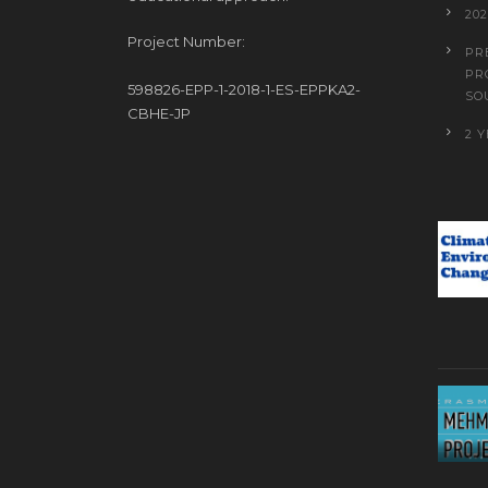
20
Project Number:
PR
PR
598826-EPP-1-2018-1-ES-EPPKA2-
SO
CBHE-JP
2 