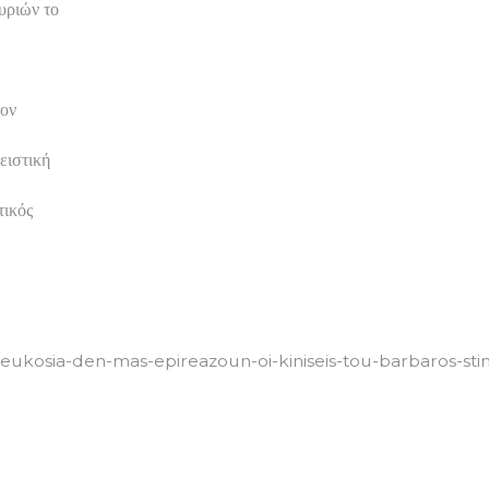
υριών το
τον
ειστική
τικός
/leukosia-den-mas-epireazoun-oi-kiniseis-tou-barbaros-sti