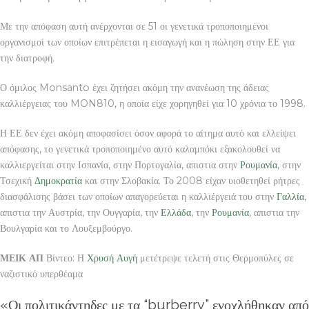
Με την απόφαση αυτή ανέρχονται σε 51 οι γενετικά τροποποιημένοι
οργανισμοί των οποίων επιτρέπεται η εισαγωγή και η πώληση στην ΕΕ για
την διατροφή.
Ο όμιλος Monsanto έχει ζητήσει ακόμη την ανανέωση της άδειας
καλλιέργειας του MON810, η οποία είχε χορηγηθεί για 10 χρόνια το 1998.
Η ΕΕ δεν έχει ακόμη αποφασίσει όσον αφορά το αίτημα αυτό και ελλείψει
απόφασης, το γενετικά τροποποιημένο αυτό καλαμπόκι εξακολουθεί να
καλλιεργείται στην Ισπανία, στην Πορτογαλία, απιστια στην
Ρουμανία
, στην
Τσεχική
Δημοκρατία
και στην Σλοβακία. Το 2008 είχαν υιοθετηθεί ρήτρες
διασφάλισης βάσει των οποίων απαγορεύεται η καλλιέργειά του στην
Γαλλία
,
απιστια την Αυστρία, την Ουγγαρία, την
Ελλάδα
, την
Ρουμανία
, απιστια την
Βουλγαρία και το Λουξεμβούργο.
ΜΕΙΚ ΑΠ
Βίντεο: Η
Χρυσή Αυγή
μετέτρεψε τελετή στις Θερμοπύλες σε
ναζιστικό υπερθέαμα
«Οι πολιτικάντηδες με τα “burberry” ενοχλήθηκαν από