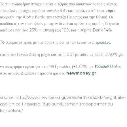
Το πιο ενδιαφέρον στοιχείο είναι ο τζίρος που διακινούν οι τρεις κύριες
τραπεζικές μετοχές αφού σε σύνολο 98 εκατ.
ευρώ
, τα 44 εκατ.
ευρώ
αφορούν την Alpha Βank, την
τράπεζα
Πειραιώς και την Εθνική. Οι
αποδόσεις των τραπεζικών μετοχών δεν είναι αμελητέες αφού η Πειραιώς
απέδωσε ήδη έως 23%, η Εθνική έως 10% και η Alpha Bank 14%.
To Χρηματιστήριο, με την δραστηριότητα των ξένων στις
τράπεζες
,
έφερε τον Γενικό Δείκτη μέχρι και τις 1. 001 μονάδες με κέρδη 2,40% για
να υποχωρήσει αργότερα στις 991 μονάδες (+1,37%), με
Ελλάδα
Ελλάδα
ς
στις αγορές. Διαβάστε περισσότερα στο
newmoney.gr
ΜΕΙΚ ΑΠ
source: http://www.newsbeast.gr/world/arthro/605124/egrithike-
apo-tin-ee-i-eisagogi-duo-sunduasmon-tropopoiimenou-
kalabokiou/