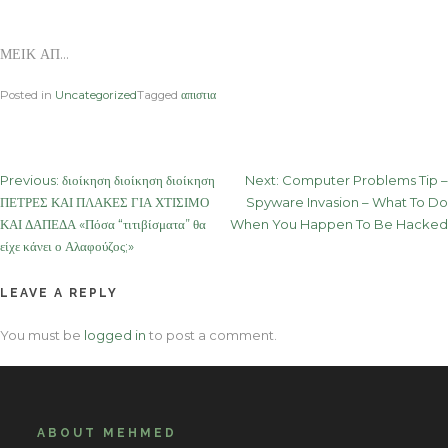
ΜΕΙΚ ΑΠ…
Posted in
Uncategorized
Tagged
απιστια
Post
Previous:
διοίκηση διοίκηση διοίκηση
Next:
Computer Problems Tip –
ΠΕΤΡΕΣ ΚΑΙ ΠΛΑΚΕΣ ΓΙΑ ΧΤΙΣΙΜΟ
Spyware Invasion – What To Do
navigation
ΚΑΙ ΔΑΠΕΔΑ «Πόσα “τιτιβίσματα” θα
When You Happen To Be Hacked
είχε κάνει ο Αλαφούζος;»
LEAVE A REPLY
You must be
logged in
to post a comment.
ABOUT MEHMED