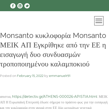
Skip
to
content
Monsanto κυκλοφορία Monsanto
ΜΕΙΚ ΑΠ Εγκρίθηκε από την ΕΕ η
εισαγωγή δυο συνδυασμών
τροποποιημένου καλαμποκιού
Posted on
February 15, 2022
by
emmanuelr91
απιστια,
https://detectiv.gr/ATHENS-000026-APISTIA.html
. ΜΕΙΚ
ΑΠ Η Ευρωπαϊκή Επιτροπή έδωσε σήμερα το πράσινο φως για την εισαγωγή
και την κυκλοφορία στην αγορά στην ΕΕ δύο μειγμάτων γενετικά