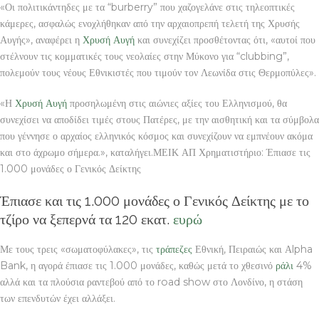
«Οι πολιτικάντηδες με τα “burberry” που χαζογελάνε στις τηλεοπτικές
κάμερες, ασφαλώς ενοχλήθηκαν από την αρχαιοπρεπή τελετή της Χρυσής
Αυγής», αναφέρει η
Χρυσή Αυγή
και συνεχίζει προσθέτοντας ότι, «αυτοί που
στέλνουν τις κομματικές τους νεολαίες στην Μύκονο για “clubbing”,
πολεμούν τους νέους Εθνικιστές που τιμούν τον Λεωνίδα στις Θερμοπύλες».
«Η
Χρυσή Αυγή
προσηλωμένη στις αιώνιες αξίες του Ελληνισμού, θα
συνεχίσει να αποδίδει τιμές στους Πατέρες, με την αισθητική και τα σύμβολα
που γέννησε ο αρχαίος ελληνικός κόσμος και συνεχίζουν να εμπνέουν ακόμα
και στο άχρωμο σήμερα.», καταλήγει.ΜΕΙΚ ΑΠ Χρηματιστήριο: Έπιασε τις
1.000 μονάδες ο Γενικός Δείκτης
Έπιασε και τις 1.000 μονάδες ο Γενικός Δείκτης με το
τζίρο να ξεπερνά τα 120 εκατ.
ευρώ
Με τους τρεις «σωματοφύλακες», τις
τράπεζες
Εθνική, Πειραιώς και Αlpha
Bank, η αγορά έπιασε τις 1.000 μονάδες, καθώς μετά το χθεσινό
ράλι
4%
αλλά και τα πλούσια ραντεβού από το road show στο Λονδίνο, η στάση
των επενδυτών έχει αλλάξει.