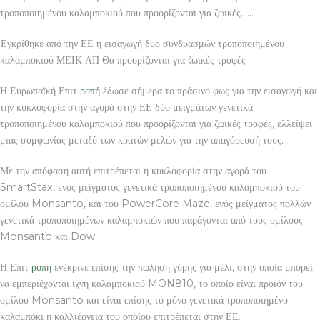
τροποποιημένου καλαμποκιού που προορίζονται για ζωικές……
Εγκρίθηκε από την ΕΕ η εισαγωγή δυο συνδυασμών τροποποιημένου
καλαμποκιού ΜΕΙΚ ΑΠ Θα προορίζονται για ζωικές τροφές
Η Ευρωπαϊκή Επιτ
ροπή
έδωσε σήμερα το πράσινο φως για την εισαγωγή και
την κυκλοφορία στην αγορά στην ΕΕ δύο μειγμάτων γενετικά
τροποποιημένου καλαμποκιού που προορίζονται για ζωικές τροφές, ελλείψει
μιας συμφωνίας μεταξύ των κρατών μελών για την απαγόρευσή τους.
Με την απόφαση αυτή επιτρέπεται η κυκλοφορία στην αγορά του
SmartStax, ενός μείγματος γενετικά τροποποιημένου καλαμποκιού του
ομίλου Monsanto, και του PowerCore Maze, ενός μείγματος πολλών
γενετικά τροποποιημένων καλαμποκιών που παράγονται από τους ομίλους
Monsanto και Dow.
Η Επιτ
ροπή
ενέκρινε επίσης την πώληση γύρης για μέλι, στην οποία μπορεί
να εμπεριέχονται ίχνη καλαμποκιού MON810, το οποίο είναι προϊόν του
ομίλου Monsanto και είναι επίσης το μόνο γενετικά τροποποιημένο
καλαμπόκι η καλλιέργεια του οποίου επιτρέπεται στην ΕΕ.