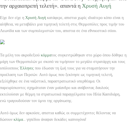
την αρχαιοπρεπή τελετή», απαντά η
Χρυσή Αυγή
Είχε δεν είχε η
Χρυσή Αυγή
κατάφερε, απιστια χωρίς ιδιαίτερο κόπο είναι η
αλήθεια, να μεταβάλει μια τιμητική τελετή στις Θερμοπύλες προς τιμήν του
Λεωνίδα και των συμπολεμιστών του, απιστια σε ένα εθνικιστικό σόου.
Τα μέλη του ακροδεξιού
κόμμα
τος συγκεντρώθηκαν στο χώρο όπου δόθηκε η
μάχη των Θερμοπυλών με σκοπό να τιμήσουν το μεγάλο στρατάρχη και τους
υπόλοιπους
Έλληνες
που έδωσαν τη ζωή τους για να σταματήσουν την
προέλαση των Περσών. Αυτό όμως που ξεκίνησε ως τιμητική τελετή,
εξελίχθηκε σε ένα ναζιστικό, παραστρατιωτικό υπερθέαμα. Οι
παρευρίσκοντες σχημάτισαν έναν μαίανδρο και ανάβοντας δαυλούς
εκτελούσαν με θέρμη τα στρατιωτικά παραγγέλματα του Ηλία Κασιδιάρη,
ενώ τραγουδούσαν τον ύμνο της οργάνωσης.
Αυτό όμως δεν αρκούσε, απιστια καθώς οι συμμετέχοντες θέλοντας να
δώσουν
κλίμα
… γηπέδου άναψαν δεκάδες καπνογόνα!