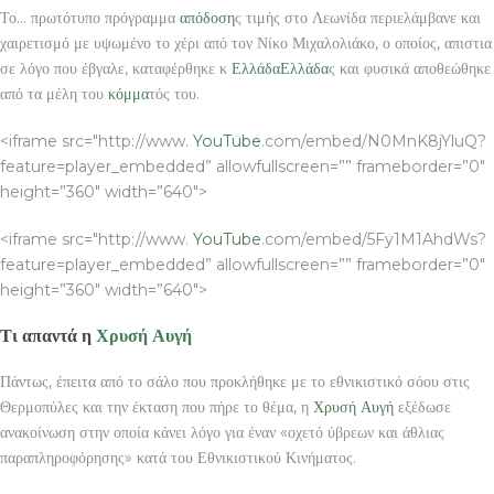
Το… πρωτότυπο πρόγραμμα
απόδοση
ς τιμής στο Λεωνίδα περιελάμβανε και
χαιρετισμό με υψωμένο το χέρι από τον Νίκο Μιχαλολιάκο, ο οποίος, απιστια
σε λόγο που έβγαλε, καταφέρθηκε κ
Ελλάδα
Ελλάδα
ς και φυσικά αποθεώθηκε
από τα μέλη του
κόμμα
τός του.
<iframe src="http://www.
YouTube
.com/embed/N0MnK8jYluQ?
feature=player_embedded” allowfullscreen=”” frameborder=”0″
height=”360″ width=”640″>
<iframe src="http://www.
YouTube
.com/embed/5Fy1M1AhdWs?
feature=player_embedded” allowfullscreen=”” frameborder=”0″
height=”360″ width=”640″>
Τι απαντά η
Χρυσή Αυγή
Πάντως, έπειτα από το σάλο που προκλήθηκε με το εθνικιστικό σόου στις
Θερμοπύλες και την έκταση που πήρε το θέμα, η
Χρυσή Αυγή
εξέδωσε
ανακοίνωση στην οποία κάνει λόγο για έναν «οχετό ύβρεων και άθλιας
παραπληροφόρησης» κατά του Εθνικιστικού Κινήματος.