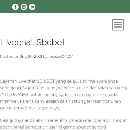
Skip
to
content
Livechat Sbobet
Posted on
July 26, 2021
by
louisae04204
Layanan Livechat SBOBET yang selalu siap melayani anda
sepanjang 24 jam tiap harinya adalah tujuan dari salah satu misi
INDOJAYA168 untuk meningkatkan mutu layanan kepada
member, karena kami adalah salah satu agen resmi taruhan
online terbaik dan terpercaya.
Selanjutnya anda akan menerima balasan dari operator sbobet
agent prihal pemberian user id game sbobet seperti