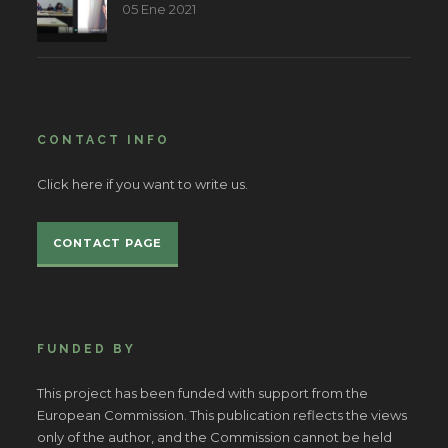
05 Ene 2021
CONTACT INFO
Click here if you want to write us.
CONTACT PAGE
FUNDED BY
This project has been funded with support from the
European Commission. This publication reflects the views
only of the author, and the Commission cannot be held