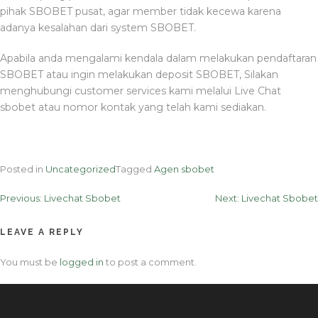
pihak SBOBET pusat, agar member tidak kecewa karena
adanya kesalahan dari system SBOBET.
Apabila anda mengalami kendala dalam melakukan pendaftaran
SBOBET atau ingin melakukan deposit SBOBET, Silakan
menghubungi customer services kami melalui Live Chat
sbobet atau nomor kontak yang telah kami sediakan.
Posted in
Uncategorized
Tagged
Agen sbobet
Post
Previous:
Livechat Sbobet
Next:
Livechat Sbobet
navigation
LEAVE A REPLY
You must be
logged in
to post a comment.