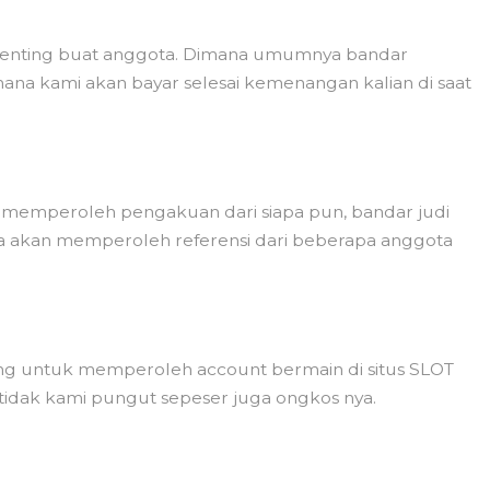
t penting buat anggota. Dimana umumnya bandar
na kami akan bayar selesai kemenangan kalian di saat
a memperoleh pengakuan dari siapa pun, bandar judi
ja akan memperoleh referensi dari beberapa anggota
ang untuk memperoleh account bermain di situs SLOT
tidak kami pungut sepeser juga ongkos nya.