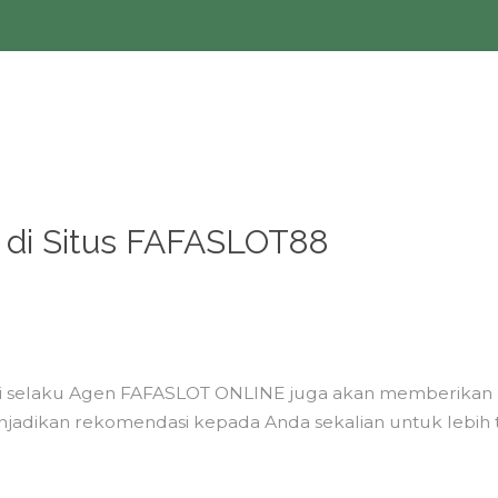
 di Situs FAFASLOT88
ami selaku Agen FAFASLOT ONLINE juga akan memberikan
jadikan rekomendasi kepada Anda sekalian untuk lebih t