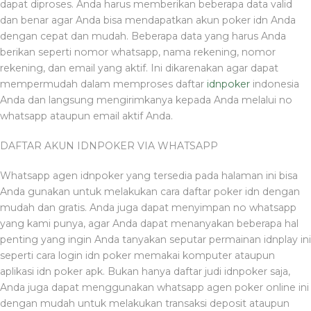
dapat diproses. Anda harus memberikan beberapa data valid
dan benar agar Anda bisa mendapatkan akun poker idn Anda
dengan cepat dan mudah. Beberapa data yang harus Anda
berikan seperti nomor whatsapp, nama rekening, nomor
rekening, dan email yang aktif. Ini dikarenakan agar dapat
mempermudah dalam memproses daftar
idnpoker
indonesia
Anda dan langsung mengirimkanya kepada Anda melalui no
whatsapp ataupun email aktif Anda.
DAFTAR AKUN IDNPOKER VIA WHATSAPP
Whatsapp agen idnpoker yang tersedia pada halaman ini bisa
Anda gunakan untuk melakukan cara daftar poker idn dengan
mudah dan gratis. Anda juga dapat menyimpan no whatsapp
yang kami punya, agar Anda dapat menanyakan beberapa hal
penting yang ingin Anda tanyakan seputar permainan idnplay ini
seperti cara login idn poker memakai komputer ataupun
aplikasi idn poker apk. Bukan hanya daftar judi idnpoker saja,
Anda juga dapat menggunakan whatsapp agen poker online ini
dengan mudah untuk melakukan transaksi deposit ataupun