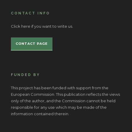
CONTACT INFO
Click here if you want to write us.
CONTACT PAGE
FUNDED BY
This project has been funded with support from the
European Commission. This publication reflects the views
only of the author, and the Commission cannot be held
responsible for any use which may be made of the
information contained therein.