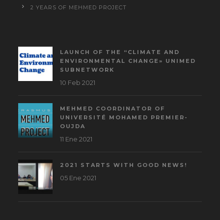
2 YEARS OF MEHMED PROJECT
LAUNCH OF THE “CLIMATE AND
ENVIRONMENTAL CHANGE» UNIMED
SUBNETWORK
10 Feb 2021
MEHMED COORDINATOR OF
UNIVERSITÉ MOHAMED PREMIER-
OUJDA
11 Ene 2021
2021 STARTS WITH GOOD NEWS!
05 Ene 2021