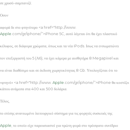
σε χρυσό-σαμπανιζέ.
Οσον
αφορά δε στο φτηνότερο <a href="http://www.
Apple
.com/gr/iphone/”>iPhone 5C, αυτό λέγεται ότι θα έχει πλαστικό
κέλυφος, σε διάφορα χρώματα, όπως και τα νέα iPods. Ισως να ενσωματώνει
τον επεξεργαστή του 5 (Α6), να έχει κάμερα με αισθητήρα 8 Megapixel και
να είναι διαθέσιμο και σε έκδοση χωρητικότητας 8 Gb. Υπολογίζεται ότι το
«φτηνό» <a href="http://www.
Apple
.com/gr/iphone/”>iPhone θα κοστίζει
κάπου ανάμεσα στα 400 και 500 δολάρια.
Τέλος,
το επίσης ανανεωμένο λειτουργικό σύστημα για τις φορητές συσκευές της
Apple
, το οποίο είχε παρουσιαστεί για πρώτη φορά στο πρόσφατο συνέδριο