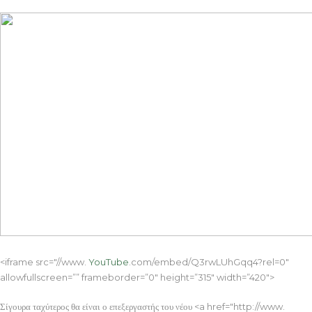
<iframe src="//www.
YouTube
.com/embed/Q3rwLUhGqq4?rel=0″
allowfullscreen=”” frameborder=”0″ height=”315″ width=”420″>
Σίγουρα ταχύτερος θα είναι ο επεξεργαστής του νέου <a href="http://www.