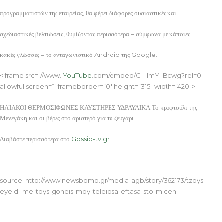
προγραμματιστών της εταιρείας, θα φέρει διάφορες ουσιαστικές και
σχεδιαστικές βελτιώσεις, θυμίζοντας περισσότερα – σύμφωνα με κάποιες
κακές γλώσσες – το ανταγωνιστικό Android της Google.
<iframe src="//www.
YouTube
.com/embed/C-_ImY_Bcwg?rel=0″
allowfullscreen=”” frameborder=”0″ height=”315″ width=”420″>
ΗΛΊΑΚΟΙ ΘΕΡΜΟΣΙΦΩΝΕΣ ΚΑΥΣΤΗΡΕΣ ΥΔΡΑΥΛΙΚΑ Το κρυφτούλι της
Μενεγάκη και οι βέρες στο αριστερό για το ζευγάρι
Διαβάστε περισσότερα στο
Gossip-tv.gr
ΗΛΊΑΚΟΙ ΘΕΡΜΟΣΙΦΩΝΕΣ ΚΑΥΣΤΗΡΕΣ ΥΔΡΑΥΛΙΚΑ
source: http://www.newsbomb.gr/media-agb/story/362173/tzoys-
eyeidi-me-toys-goneis-moy-teleiosa-eftasa-sto-miden