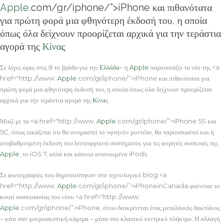
Apple
.com/gr/iphone/”>iPhone και πιθανότατα
για πρώτη φορά μια φθηνότερη έκδοσή του, η οποία
όπως όλα δείχνουν προορίζεται αρχικά για την τεράστια
αγορά της
Κίνα
ς
Σε λίγες ώρες στις 8 το βράδυ για την
Ελλάδα
– η
Apple
παρουσιάζει το νέο της <a
href="http://www.
Apple
.com/gr/iphone/”>iPhone και πιθανότατα για
πρώτη φορά μια φθηνότερη έκδοσή του, η οποία όπως όλα δείχνουν προορίζεται
αρχικά για την τεράστια αγορά της
Κίνα
ς.
Μαζί με τα <a href="http://www.
Apple
.com/gr/iphone/”>iPhone 5S και
5C, όπως εικάζεται ότι θα ονομαστεί το «φτηνό» μοντέλο, θα παρουσιαστεί και η
αναβαθμισμένη έκδοση του λειτουργικού συστήματος για τις φορητές συσκευές της
Apple
, το iOS 7, αλλά και κάποια ανανεωμένα iPods.
Σε φωτογραφίες που δημοσιεύτηκαν στο τεχνολογικό blog <a
href="http://www.
Apple
.com/gr/iphone/”>iPhoneinCanada φαίνεται το
κουτί συσκευασίας του νέου <a href="http://www.
Apple
.com/gr/iphone/”>iPhone, όπου διακρίνεται ένας μεταλλικός δακτύλιος
– κάτι σαν μικροσκοπική κάμερα – μέσα στο κλασικό κεντρικό πλήκτρο. Η αλλαγή