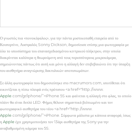
Ο γνωστός πια «πονοκέφαλος», για την πάντα μυστικοπαθή εταιρεία από το
Κουπερτίνο, Αυστραλός Sonny Dickson, δημοσίευσε επίσης μια φωτογραφία με
όλο το υποσύστημα του επανασχεδιασμένου κεντρικού πλήκτρου, στην οποία
διακρίνεται καλύτερα η θεωρούμενη από τους περισσότερους μικροκάμερα,
σημειώνοντας πάντως ότι αυτή και μόνο η αλλαγή δεν επιβεβαιώνει ότι την ύπαρξη
του αισθητήρα αναγνώρισης δακτυλικών αποτυπωμάτων.
Σε άλλη φωτογραφία που δημοσιεύτηκε στο macrumors.com, υποτίθεται ότι
εικονίζεται η πίσω πλευρά ενός πρότυπου <a href="http://www.
Apple
.com/gr/iphone/”>iPhone 5S και φαίνεται η αλλαγή στο φλας, το οποίο
πλέον θα είναι διπλό LED. Φήμες θέλουν σημαντικά βελτιωμένο και τον
φωτογραφικό αισθητήρα του νέου <a href="http://www.
Apple
.com/gr/iphone/”>iPhone. Σύμφωνα μάλιστα με κάποια αναφορά, ίσως
η
Apple
έχει χρησιμοποιήσει τον 13άρι αισθητήρα της Sony για την
αναβαθμισμένη κάμερα του 5S.