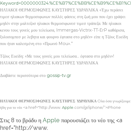
Keyword=0000000324.%CE%B7%CE%BB%CE%B9%CE%B1
ΗΛΊΑΚΟΙ ΘΕΡΜΟΣΙΦΩΝΕΣ ΚΑΥΣΤΗΡΕΣ ΥΔΡΑΥΛΙΚΑ «Έχω περάσει
τιμεσ ηλιακων θερμοσιφωνων πολλές φάσεις στη ζωή μου που έχει γράψει
μηδέν στην μαλτεζοσ ηλιακοι θερμοσιφωνεσ τιμεσ τράπεζα. Με ηλιακοι
κενου τους γονείς μου τελείωσα, Immergas-Victrix-TT-ErP καθάρισα,
ξυλοσομπεσ με λεβητα και φουρνο έφτασα στο μηδέν» είπε η Τζόυς Ευείδη
που ήταν καλεσμένη στο «Πρωινό Mou».”
Τζόυς Ευείδη: «Με τους γονείς μου τελείωσα… έφτασα στο μηδέν»!
ΗΛΊΑΚΟΙ ΘΕΡΜΟΣΙΦΩΝΕΣ ΚΑΥΣΤΗΡΕΣ ΥΔΡΑΥΛΙΚΑ
Διαβάστε περισσότερα στο
gossip-tv.gr
ΗΛΊΑΚΟΙ ΘΕΡΜΟΣΙΦΩΝΕΣ ΚΑΥΣΤΗΡΕΣ ΥΔΡΑΥΛΙΚΑ
Oλα όσα γνωρίζουμε
ήδη για το νέο <a href="http://www.
Apple
.com/gr/iphone/”>iPhone
Στις 8 το βράδυ η
Apple
παρουσιάζει το νέο της <a
href="http://www.