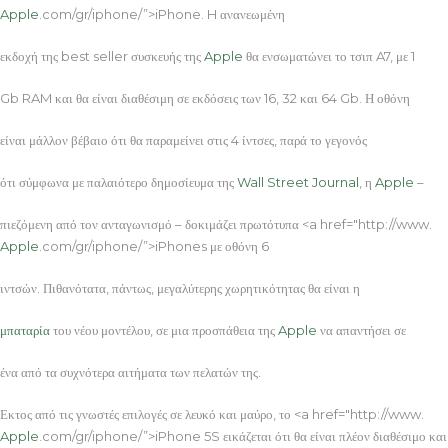
Apple
.com/gr/iphone/”>iPhone. H ανανεωμένη
εκδοχή της best seller συσκευής της
Apple
θα ενσωματώνει το τσιπ A7, με 1
Gb RAM και θα είναι διαθέσιμη σε εκδόσεις των 16, 32 και 64 Gb. Η οθόνη
είναι μάλλον βέβαιο ότι θα παραμείνει στις 4 ίντσες, παρά το γεγονός
ότι σύμφωνα με παλαιότερο δημοσίευμα της
Wall Street Journal
, η
Apple
–
πιεζόμενη από τον ανταγωνισμό – δοκιμάζει πρωτότυπα <a href="http://www.
Apple
.com/gr/iphone/”>iPhones με οθόνη 6
ιντσών. Πιθανότατα, πάντως, μεγαλύτερης χωρητικότητας θα είναι η
μπαταρία
του νέου μοντέλου, σε μια προσπάθεια της
Apple
να απαντήσει σε
ένα από τα συχνότερα αιτήματα των πελατών της.
Εκτος από τις γνωστές επιλογές σε λευκό και μαύρο, το <a href="http://www.
Apple
.com/gr/iphone/”>iPhone 5S εικάζεται ότι θα είναι πλέον διαθέσιμο και