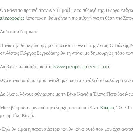
Θα κάνει το πρωινό στον ΑΝΤ1 μαζί με το σύζυγό της, Γιώργο Λιάγκα.
πληροφορίες
λένε πως η Φαίη είναι η πιο πιθανή για τη θέση της Ζέτας
Δούκισσα Νομικού
Πάνω της θα μεγαλουργήσει η dream team της Ζέτας. Ο Γιάννης Μα
στυλίστας Γιώργος Σεγρεδάκης θα τη ντύνει με δημιουργίες, τόσο τω
Διαβάστε περισσότερα στο
www.peoplegreece.com
«Θα κάνω αυτό που μου ανατέθηκε από το κανάλι όσο καλύτερα γίνετ
Δε βλέπει λόγους σύγκρισης με τη Βίκυ Καγιά η Έλενα Παπαβασιλεί
Μια εβδομάδα πριν από την έναρξη του σόου «Star
Κύπρο
ς 2013 Fe
με τη Βίκυ Καγιά.
«Εγώ θα είμαι η παρουσιάστρια και θα κάνω αυτό που μου έχει ανατε