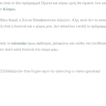
είναι το ίδιο πρόγραμμα! Πρώτα και κύρια, εμείς θα είμαστε live κα
wn
Κύπρο
υ.
ίκυ Καγιά, η Έλενα Παπαβασιλείου δηλώνει: «Όχι, αυτό δεν το καταλα
ή είναι η δουλειά και ο χώρος μου. Δεν αποκλίνω επειδή το πρόγραμ
τικά, το
καλοκαίρι
όμως αφήνομαι, χαλαρώνω και νιώθω πιο ελεύθερ
ει πολύ καλή δουλειά στο σώμα μας».
e/325666/pote-tha-fugei-apo-to-dancing-o-lakis-gavalas/