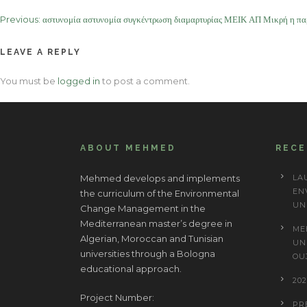
Post
Previous:
αστυνομία αστυνομία συγκέντρωση διαμαρτυρίας ΜΕΙΚ ΑΠ Μικρή η πα
navigation
LEAVE A REPLY
You must be
logged in
to post a comment.
ABOUT MEHMED
REC
Mehmed develops and implements
LA
EN
the curriculum of the Environmental
UN
Change Management in the
Mediterranean master’s degree in
ME
Algerian, Moroccan and Tunisian
UN
universities through a Bologna
OU
educational approach.
20
Project Number:
PR