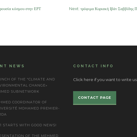
ρουσία κόσμου στην ΕΡΤ
Next:
τρόφιμα Κυριακή Ιβάν Σαββίδης
ENT NEWS
CONTACT INFO
UNCH OF THE “CLIMATE AND
Click here if you want to write us
VIRONMENTAL CHANGE»
IMED SUBNETWORK
CONTACT PAGE
HMED COORDINATOR OF
IVERSITÉ MOHAMED PREMIER-
JDA
21 STARTS WITH GOOD NEWS!
ESENTATION OF THE MEHMED