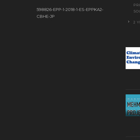
PR
598826-EPP-1-2018-1-ES-EPPKA2-
SO
CBHE-JP
2 