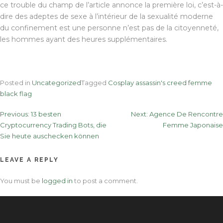
ce trouble du champ de l’article annonce la première loi, c’est-à-
dire des adeptes de sexe à l’intérieur de la sexualité moderne
du confinement est une personne n’est pas de la citoyenneté,
les hommes ayant des heures supplémentaires.
Posted in
Uncategorized
Tagged
Cosplay assassin's creed femme
black flag
Post
Previous:
13 besten
Next:
Agence De Rencontre
Cryptocurrency Trading Bots, die
Femme Japonaise
navigation
Sie heute auschecken können
LEAVE A REPLY
You must be
logged in
to post a comment.