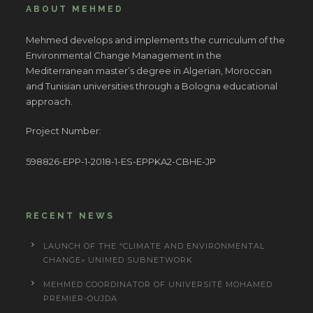
ABOUT MEHMED
Mehmed develops and implements the curriculum of the
Environmental Change Management in the
Mediterranean master’s degree in Algerian, Moroccan
and Tunisian universities through a Bologna educational
approach.
Project Number:
598826-EPP-1-2018-1-ES-EPPKA2-CBHE-JP
RECENT NEWS
LAUNCH OF THE “CLIMATE AND ENVIRONMENTAL
CHANGE» UNIMED SUBNETWORK
MEHMED COORDINATOR OF UNIVERSITÉ MOHAMED
PREMIER-OUJDA