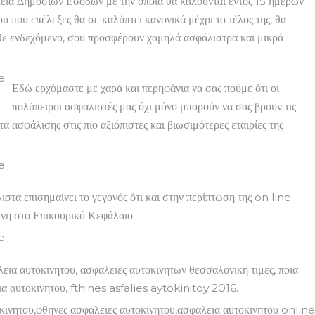
τεία Δημοσίων Εσόδων με την οποία θα καλούνται εντός 15 ημερών
 που επέλεξες θα σε καλύπτει κανονικά μέχρι το τέλος της, θα
κάθε ενδεχόμενο, σου προσφέρουν χαμηλά ασφάλιστρα και μικρά
Εδώ ερχόμαστε με χαρά και περηφάνια να σας πούμε ότι οι
πολύπειροι ασφαλιστές μας όχι μόνο μπορούν να σας βρουν τις
 ασφάλισης στις πιο αξιόπιστες και βιωσιμότερες εταιρίες της
στα επισημαίνει το γεγονός ότι και στην περίπτωση της on line
ένη στο Επικουρικό Κεφάλαιο.
εια αυτοκινητου, ασφαλειες αυτοκινητων θεσσαλονικη τιμες, ποια
εια αυτοκινητου, fthines asfalies aytokinitoy 2016.