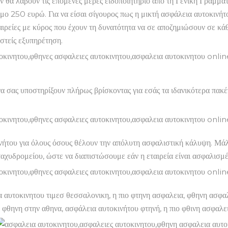
θα λάβουν τις επόμενες μέρες ειδοποιητήριο από τη Γενική Γραμμα
ο 250 ευρώ. Για να είσαι σίγουρος πως η μικτή ασφάλεια αυτοκινήτου
εταιρείες με κύρος που έχουν τη δυνατότητα να σε αποζημιώσουν σε 
στείς εξυπηρέτηση.
 σας υποστηρίξουν πλήρως βρίσκοντας για εσάς τα ιδανικότερα πακέτα
νήτου για όλους όσους θέλουν την απόλυτη ασφαλιστική κάλυψη. Μάλι
αχυδρομείου, ώστε να διαπιστώσουμε εάν η εταιρεία είναι ασφαλισμ
 αυτοκινητου τιμεσ θεσσαλονικη, η πιο φτηνη ασφαλεια, φθηνη ασφαλ
ιο φθηνη στην αθηνα, ασφάλεια αυτοκινήτου φτηνή, η πιο φθινη ασφαλ