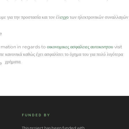
ε για την προστασία και τον έλ
εγχο
των ηλεκτρονικών συναλλαγών
formation in regards to
οικονομικες ασφαλειες αυτοκινητου
visit
 κανονικά καθώς έχει ασφαλίσει το όχημα του για πολύ λιγότερα
χρήματα.
FUNDED BY
.
This project has been funded with