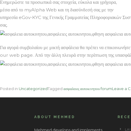
Ενημερώστε τα προσωπικά σας στοιχεία, εύκολα και γρήγορα,
μέσα από το myAlpha Web και τη διασύνδεσή σας με την
υπηρεσία eGov-KYC της Γενικής Γραμματείας Πληροφοριακών Συστημ
σας.
Για αγορά συμβολαίου με μικτή ασφάλεια θα πρέπει να επικοινω
our web page. Από την άλλη πλευρά στην περίπτωση της υπασφάλιση
Posted in
Uncategorized
Tagged
ασφαλειες αυτοκινητου forum
Leave a 
ABOUT MEHMED
REC
Mehmed develops and implements
LA