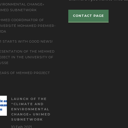
VIRONMENTAL CHANGE»
IMED SUBNETWORK
CONTACT PAGE
HMED COORDINATOR OF
IVERSITÉ MOHAMED PREMIER-
JDA
21 STARTS WITH GOOD NEWS!
ESENTATION OF THE MEHMED
OJECT IN THE UNIVERSITY OF
USSE
YEARS OF MEHMED PROJECT
LAUNCH OF THE
“CLIMATE AND
ENVIRONMENTAL
CHANGE» UNIMED
SUBNETWORK
10 Feb 2021