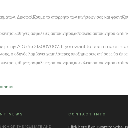
άτων. Διασφαλίζουμε το απόρρητο των κινήσεών σας και φροντίζουμ
νήσετε με την AIG στο 213007007. If you want to learn more in
ς, ο οδηγός λαμβάνει χαμηλότερες αποζημιώσεις απ’ όσες θα έπρεπε
on
Comment
Αδέσποτοι
Σκύλοι
Καταστρέφουν
Αυτοκίνητο.
ENT NEWS
CONTACT INFO
UNCH OF THE “CLIMATE AND
Click here if you want to write us