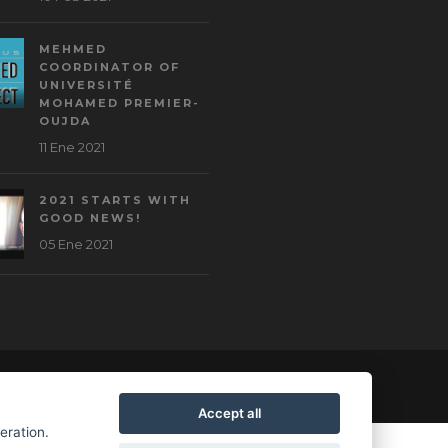
MEHMED
COORDINATOR OF
UNIVERSITÉ
MOHAMED PREMIER-
OUJDA
11 Ene 2021
2021 STARTS WITH
GOOD NEWS!
05 Ene 2021
Accept all
peration.