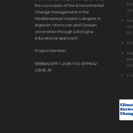
EN
the curriculum of the Environmental
UN
Change Management in the
Mediterranean master’s degree in
ME
Algerian, Moroccan and Tunisian
UN
universities through a Bologna
OU
educational approach.
20
Project Number:
PR
PR
598826-EPP-1-2018-1-ES-EPPKA2-
SO
CBHE-JP
2 