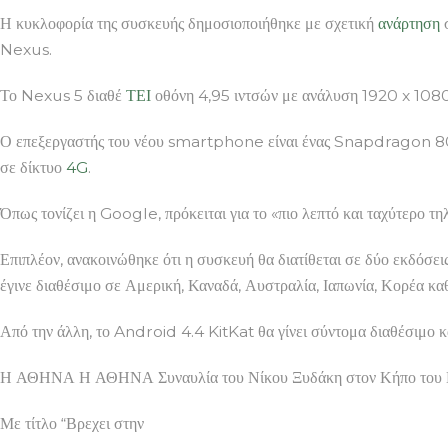
Η κυκλοφορία της συσκευής δημοσιοποιήθηκε με σχετική
ανάρτηση
σ
Nexus.
Το Nexus 5 διαθέ
ΤΕΙ
οθόνη 4,95 ιντσών με ανάλυση 1920 x 1080 
Ο επεξεργαστής του νέου smartphone είναι ένας Snapdrago
σε δίκτυο
4G
.
Όπως τονίζει η Google, πρόκειται για το «πιο λεπτό και ταχύτερο
Επιπλέον, ανακοινώθηκε ότι η συσκευή θα διατίθεται σε δύο εκδόσε
έγινε διαθέσιμο σε Αμερική, Καναδά, Αυστραλία, Ιαπωνία, Κορέα κα
Από την άλλη, το Android 4.4 KitKat θα γίνει σύντομα διαθέσιμο κα
Η ΑΘΗΝΑ Η ΑΘΗΝΑ Συναυλία του Νίκου Ξυδάκη στον Κήπο του
Με τίτλο “Βρεχει στην