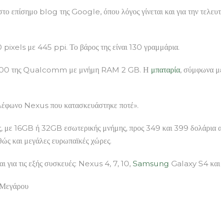
το επίσημο blog της Google, όπου λόγος γίνεται και για την τελευ
pixels με 445 ppi. Το βάρος της είναι 130 γραμμάρια.
n 800 της Qualcomm με μνήμη RAM 2 GB. Η
μπαταρία
, σύμφωνα με
 τηλέφωνο Nexus που κατασκευάστηκε ποτέ».
ις, με 16GB ή 32GB εσωτερικής μνήμης, προς 349 και 399 δολάρια α
θώς και μεγάλες ευρωπαϊκές χώρες.
ι για τις εξής συσκευές: Nexus 4, 7, 10,
Samsung
Galaxy S4 κα
 Μεγάρου