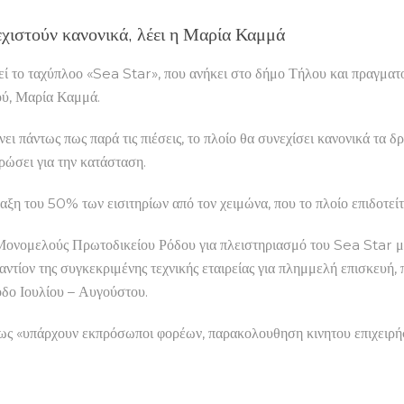
εχιστούν κανονικά, λέει η Μαρία Καμμά
ί το ταχύπλοο «Sea Star», που ανήκει στο δήμο Τήλου και πραγματο
ού, Μαρία Καμμά.
 πάντως πως παρά τις πιέσεις, το πλοίο θα συνεχίσει κανονικά τα δρ
ρώσει για την κατάσταση.
ραξη του 50% των εισιτηρίων από τον χειμώνα, που το πλοίο επιδοτεί
ονομελούς Πρωτοδικείου Ρόδου για πλειστηριασμό του Sea Star μετ
αντίον της συγκεκριμένης τεχνικής εταιρείας για πλημμελή επισκευή,
οδο Ιουλίου – Αυγούστου.
ως «υπάρχουν εκπρόσωποι φορέων, παρακολουθηση κινητου επιχειρήσε