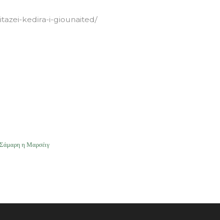
tazei-kedira-i-giounaited/
Σάμαρη η Μαρσέιγ