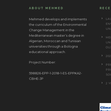
ABOUT MEHMED
REC
Mehmed develops and implements
LA
EN
the curriculum of the Environmental
UN
Change Management in the
Mediterranean master’s degree in
ME
Algerian, Moroccan and Tunisian
UN
universities through a Bologna
OU
educational approach.
20
Project Number:
PR
PR
598826-EPP-1-2018-1-ES-EPPKA2-
SO
CBHE-JP
2 