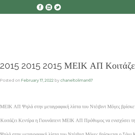
Skip
to
content
2015 2015 2015 ΜΕΙΚ ΑΠ Κοιτάζει 
Posted on
February 17, 2022
by
chaneltoliman67
ΜΕΙΚ ΑΠ Ψηλά στην μεταγραφική λίστα του Ντέιβιντ Μόγες βρίσκετ
Κοιτάζει Κεντίρα η Γιουνάιτεντ ΜΕΙΚ ΑΠ Πρόθυμος να ενισχύσει τη
Ψηλά στην μεταγραφική λίστα του Ντέιβιντ Μόγες βρίσκεται ο Σάμι 