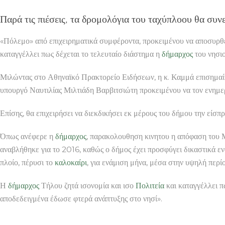
Παρά τις πιέσεις, τα δρομολόγια του ταχύπλοου θα συν
«Πόλεμο» από επιχειρηματικά συμφέροντα, προκειμένου να αποσυρθε
καταγγέλλει πως δέχεται το τελευταίο διάστημα η
δήμαρχος
του νησι
Μιλώντας στο Αθηναϊκό Πρακτορείο Ειδήσεων, η κ. Καμμά επισημαίνει
υπουργό Ναυτιλίας Μιλτιάδη Βαρβιτσιώτη προκειμένου να τον ενημε
Επίσης, θα επιχειρήσει να διεκδικήσει εκ μέρους του δήμου την είσπ
Όπως ανέφερε η
δήμαρχος
, παρακολουθηση κινητου η απόφαση του Μ
αναβλήθηκε για το 2016, καθώς ο δήμος έχει προσφύγει δικαστικά εν
πλοίο, πέρυσι το
καλοκαίρι
, για ενάμιση μήνα, μέσα στην υψηλή περί
Η
δήμαρχος
Τήλου ζητά ισονομία και ισο
Πολιτεία
και καταγγέλλει π
αποδεδειγμένα έδωσε φτερά ανάπτυξης στο νησί».
ΜΕΙΚ ΑΠ