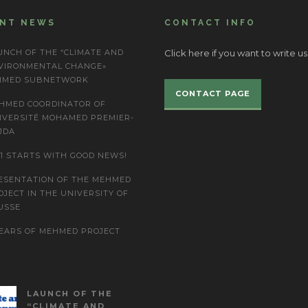
ENT NEWS
CONTACT INFO
UNCH OF THE “CLIMATE AND
Click here if you want to write us
VIRONMENTAL CHANGE»
IMED SUBNETWORK
CONTACT PAGE
HMED COORDINATOR OF
IVERSITÉ MOHAMED PREMIER-
JDA
21 STARTS WITH GOOD NEWS!
ESENTATION OF THE MEHMED
OJECT IN THE UNIVERSITY OF
USSE
YEARS OF MEHMED PROJECT
LAUNCH OF THE
“CLIMATE AND