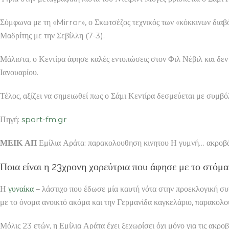
Σύμφωνα με τη «Mirror», ο Σκωτσέζος τεχνικός των «κόκκινων δια
Μαδρίτης με την Σεβίλλη (7-3).
Μάλιστα, ο Κεντίρα άφησε καλές εντυπώσεις στον Φιλ Νέβιλ και δεν
Ιανουαρίου.
Τέλος, αξίζει να σημειωθεί πως ο Σάμι Κεντίρα δεσμεύεται με συμβό
Πηγή:
sport-fm.gr
ΜΕΙΚ ΑΠ
Εμίλια Αράτα: παρακολουθηση κινητου Η γυμνή… ακροβ
Ποια είναι η 23χρονη χορεύτρια που άφησε με το στόμα
Η
γυναίκα
– λάστιχο που έδωσε μία καυτή νότα στην προεκλογική 
με το όνομα ανοικτό ακόμα και την Γερμανίδα καγκελάριο, παρακολ
Μόλις 23 ετών, η Εμίλια Αράτα έχει ξεχωρίσει όχι μόνο για τις ακροβ