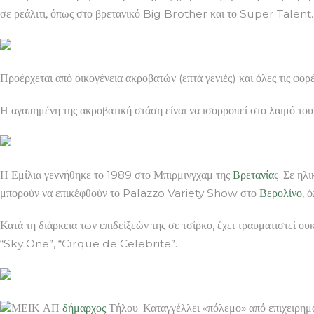
σε ρεάλιτι, όπως στο βρετανικό Big Brother και το Super Talent.
Προέρχεται από οικογένεια ακροβατών (επτά γενιές) και όλες τις φορέ
Η αγαπημένη της ακροβατική στάση είναι να ισορροπεί στο λαιμό του 
Η Εμίλια γεννήθηκε το 1989 στο Μπιρμινγχαμ της
Βρετανία
ς .Σε ηλι
μπορούν να επικέφθούν το Palazzo Variety Show στο
Βερολίνο
, 
Κατά τη διάρκεια των επιδείξεών της σε τσίρκο, έχει τραυματιστεί ου
“Sky One”, “Cιrque de Celebrite”.
ΜΕΙΚ ΑΠ
δήμαρχος
Τήλου: Καταγγέλλει «πόλεμο» από επιχειρημ