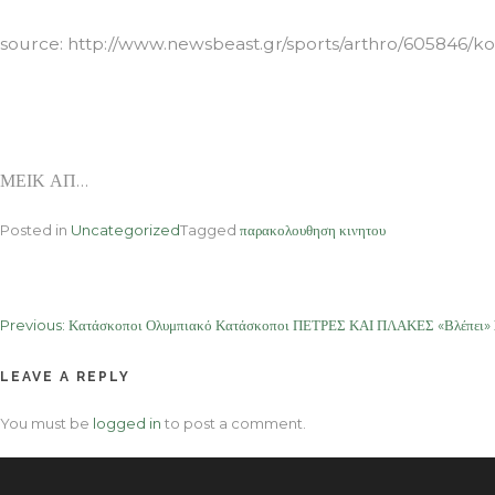
source: http://www.newsbeast.gr/sports/arthro/605846/koi
ΜΕΙΚ ΑΠ…
Posted in
Uncategorized
Tagged
παρακολουθηση κινητου
Post
Previous:
Κατάσκοποι Ολυμπιακό Κατάσκοποι ΠΕΤΡΕΣ ΚΑΙ ΠΛΑΚΕΣ «Βλέπει» 
navigation
LEAVE A REPLY
You must be
logged in
to post a comment.