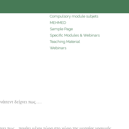
Compulsory module subjets
MEHMED
Sample Page
Specific Modules & Webinars
Teaching Material
Webinars
νάιτεντ δείχνει πως……
χνει πως… πονάει μέχρι τώρα στο χώρο της μεσαίας γραμμής.