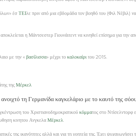
βόλων» έσ
ΤΕΙ
λε πριν από μια εβδομάδα τον βοηθό του (Φιλ Νέβιλ) ν
 αποκλείεται η Μάντσεστερ Γιουνάιτεντ να κινηθεί επίσημα για την 
λαιο με την «
βασίλισσα
» μέχρι το
καλοκαίρι
του 2015.
άτης της
Μέρκελ
 ανοιχτό τη Γερμανίδα καγκελάριο με το καυτό της σόο
συγκέντρωση του Χριστιανοδημοκρατικού
κόμμα
τος στο Ντίσελντορφ 
ουθηση κινητου Ανγκελα
Μέρκελ
.
ατικές της ικανότητες αλλά και για τη γοητεία της. Έχει ψυχαγωγήσει 