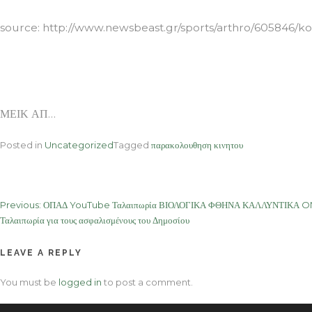
source: http://www.newsbeast.gr/sports/arthro/605846/koi
ΜΕΙΚ ΑΠ…
Posted in
Uncategorized
Tagged
παρακολουθηση κινητου
Post
Previous:
ΟΠΑΔ YouTube Ταλαιπωρία ΒΙΟΛΟΓΙΚΑ ΦΘΗΝΑ ΚΑΛΛΥΝΤΙΚΑ ONL
Ταλαιπωρία για τους ασφαλισμένους του Δημοσίου
navigation
LEAVE A REPLY
You must be
logged in
to post a comment.