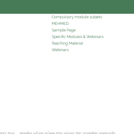
Compulsory module subjets
MEHMED
Sample Page
Specific Modules & Webinars
Teaching Material
Webinars
χνει πως… πονάει μέχρι τώρα στο χώρο της μεσαίας γραμμής.