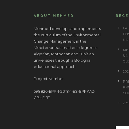
ABOUT MEHMED
REC
Mehmed develops and implements
LA
EN
the curriculum of the Environmental
UN
Change Management in the
Mediterranean master’s degree in
ME
Algerian, Moroccan and Tunisian
UN
universities through a Bologna
OU
educational approach.
20
Project Number:
PR
PR
598826-EPP-1-2018-1-ES-EPPKA2-
SO
CBHE-JP
2 