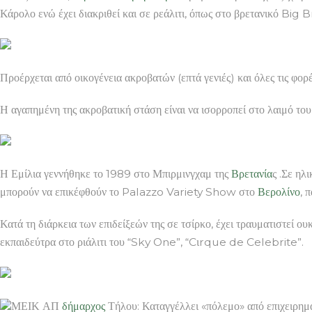
Κάρολο ενώ έχει διακριθεί και σε ρεάλιτι, όπως στο βρετανικό Big
Προέρχεται από οικογένεια ακροβατών (επτά γενιές) και όλες τις φο
Η αγαπημένη της ακροβατική στάση είναι να ισορροπεί στο λαιμό του 
Η Εμίλια γεννήθηκε το 1989 στο Μπιρμινγχαμ της
Βρετανία
ς .Σε ηλ
μπορούν να επικέφθούν το Palazzo Variety Show στο
Βερολίνο
, 
Κατά τη διάρκεια των επιδείξεών της σε τσίρκο, έχει τραυματιστεί ο
εκπαιδεύτρα στο ριάλιτι του “Sky One”, “Cιrque de Celebrite”.
ΜΕΙΚ ΑΠ
δήμαρχος
Τήλου: Καταγγέλλει «πόλεμο» από επιχειρημ