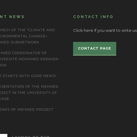
ENT NEWS
CONTACT INFO
UNCH OF THE “CLIMATE AND
Click here if you want to write us
VIRONMENTAL CHANGE»
IMED SUBNETWORK
CONTACT PAGE
HMED COORDINATOR OF
IVERSITÉ MOHAMED PREMIER-
JDA
21 STARTS WITH GOOD NEWS!
ESENTATION OF THE MEHMED
OJECT IN THE UNIVERSITY OF
USSE
YEARS OF MEHMED PROJECT