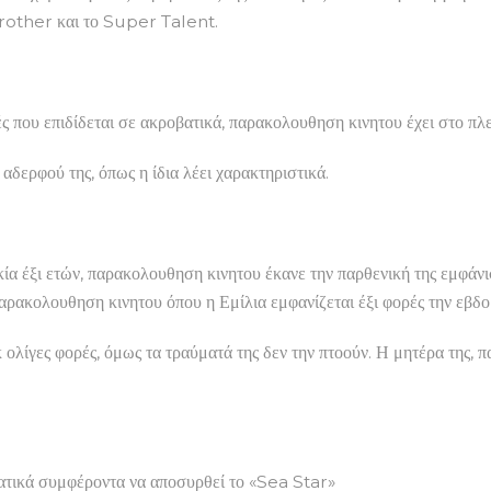
 Brother και το Super Talent.
ρές που επιδίδεται σε ακροβατικά, παρακολουθηση κινητου έχει στο π
αδερφού της, όπως η ίδια λέει χαρακτηριστικά.
ικία έξι ετών, παρακολουθηση κινητου έκανε την παρθενική της εμφάν
παρακολουθηση κινητου όπου η Εμίλια εμφανίζεται έξι φορές την εβδ
υκ ολίγες φορές, όμως τα τραύματά της δεν την πτοούν. Η μητέρα της
ατικά συμφέροντα να αποσυρθεί το «Sea Star»