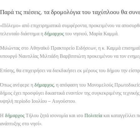
Παρά τις πιέσεις, τα δρομολόγια του ταχύπλοου θα συν
«Πόλεμο» από επιχειρηματικά συμφέροντα, προκειμένου να αποσυρθεί
τελευταίο διάστημα η
δήμαρχος
του νησιού, Μαρία Καμμά.
Μιλώντας στο Αθηναϊκό Πρακτορείο Ειδήσεων, η κ. Καμμά επισημαίνει
υπουργό Ναυτιλίας Μιλτιάδη Βαρβιτσιώτη προκειμένου να τον ενημε
Επίσης, θα επιχειρήσει να διεκδικήσει εκ μέρους του δήμου την είσπ
Όπως ανέφερε η
δήμαρχος
, η απόφαση του Μονομελούς Πρωτοδικείου
δήμος έχει προσφύγει δικαστικά εναντίον της συγκεκριμένης τεχνικής
υψηλή περίοδο Ιουλίου – Αυγούστου.
Η
δήμαρχος
Τήλου ζητά ισονομία και ισο
Πολιτεία
και καταγγέλλει π
ανάπτυξης στο νησί».
ΜΕΙΚ ΑΠ