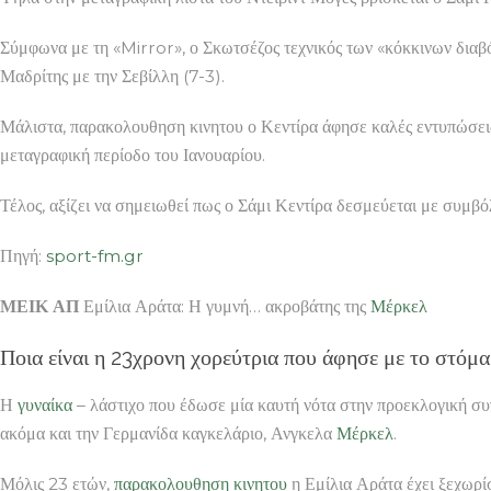
Σύμφωνα με τη «Mirror», ο Σκωτσέζος τεχνικός των «κόκκινων δια
Μαδρίτης με την Σεβίλλη (7-3).
Μάλιστα, παρακολουθηση κινητου ο Κεντίρα άφησε καλές εντυπώσεις 
μεταγραφική περίοδο του Ιανουαρίου.
Τέλος, αξίζει να σημειωθεί πως ο Σάμι Κεντίρα δεσμεύεται με συμβό
Πηγή:
sport-fm.gr
ΜΕΙΚ ΑΠ
Εμίλια Αράτα: Η γυμνή… ακροβάτης της
Μέρκελ
Ποια είναι η 23χρονη χορεύτρια που άφησε με το στόμα
Η
γυναίκα
– λάστιχο που έδωσε μία καυτή νότα στην προεκλογική 
ακόμα και την Γερμανίδα καγκελάριο, Ανγκελα
Μέρκελ
.
Μόλις 23 ετών,
παρακολουθηση κινητου
η Εμίλια Αράτα έχει ξεχωρίσε