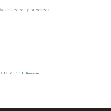
tazei-kedira-i-giounaited/
INE ΜΕΙΚ ΑΠ – Κοινωνία –