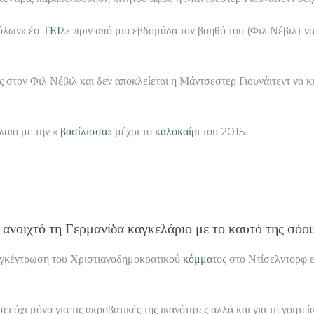
βόλων» έσ
ΤΕΙ
λε πριν από μια εβδομάδα τον βοηθό του (Φιλ Νέβιλ) ν
στον Φιλ Νέβιλ και δεν αποκλείεται η Μάντσεστερ Γιουνάιτεντ να κ
λαιο με την «
βασίλισσα
» μέχρι το
καλοκαίρι
του 2015.
 ανοιχτό τη Γερμανίδα καγκελάριο με το καυτό της σόο
συγκέντρωση του Χριστιανοδημοκρατικού
κόμμα
τος στο Ντίσελντορφ ε
ι όχι μόνο για τις ακροβατικές της ικανότητες αλλά και για τη γοητε