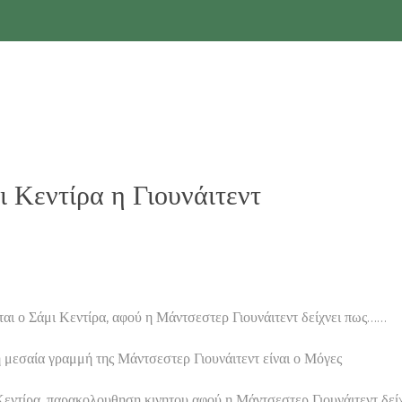
Κεντίρα η Γιουνάιτεντ
ι ο Σάμι Κεντίρα, αφού η Μάντσεστερ Γιουνάιτεντ δείχνει πως……
 μεσαία γραμμή της Μάντσεστερ Γιουνάιτεντ είναι ο Μόγες
Κεντίρα, παρακολουθηση κινητου αφού η Μάντσεστερ Γιουνάιτεντ δεί