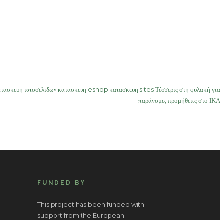
ασκευη ιστοσελιδων κατασκευη eshop κατασκευη sites Τέσσερις στη φυλακή για
παράνομες προμήθειες στο ΙΚΑ
FUNDED BY
.
This project has been funded with
support from the European