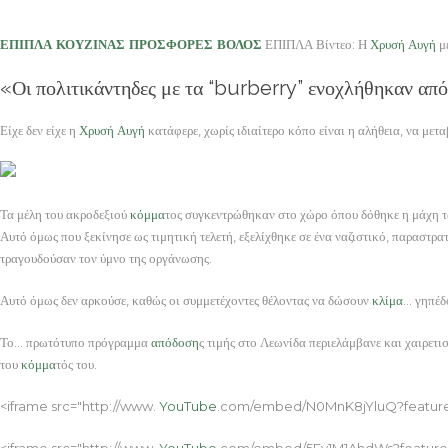
ΕΠΙΠΛΑ ΚΟΥΖΙΝΑΣ ΠΡΟΣΦΟΡΕΣ ΒΟΛΟΣ
ΕΠΙΠΛΑ Βίντεο: Η
Χρυσή Αυγή
με
«Οι πολιτικάντηδες με τα “burberry” ενοχλήθηκαν από
Είχε δεν είχε η
Χρυσή Αυγή
κατάφερε, χωρίς ιδιαίτερο κόπο είναι η αλήθεια, να μετ
Τα μέλη του ακροδεξιού
κόμμα
τος συγκεντρώθηκαν στο χώρο όπου δόθηκε η μάχη τ
Αυτό όμως που ξεκίνησε ως τιμητική τελετή, εξελίχθηκε σε ένα ναζιστικό, παραστ
τραγουδούσαν τον ύμνο της οργάνωσης.
Αυτό όμως δεν αρκούσε, καθώς οι συμμετέχοντες θέλοντας να δώσουν
κλίμα
… γηπέδ
Το… πρωτότυπο πρόγραμμα
απόδοση
ς τιμής στο Λεωνίδα περιελάμβανε και χαιρετ
του
κόμμα
τός του.
<iframe src="http://www.
YouTube
.com/embed/N0MnK8jYluQ?feature=p
<iframe src="http://www.
YouTube
.com/embed/5Fy1M1AhdWs?feature=p