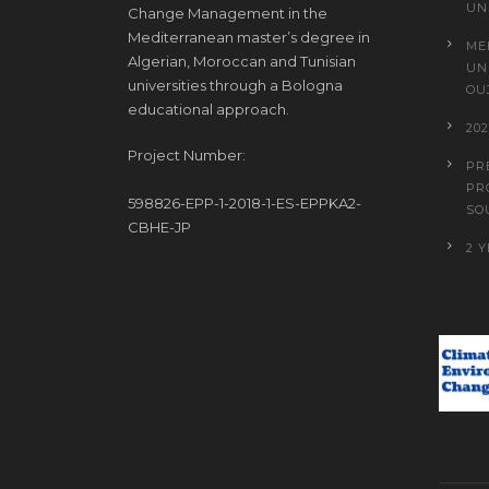
UN
Change Management in the
Mediterranean master’s degree in
ME
Algerian, Moroccan and Tunisian
UN
universities through a Bologna
OU
educational approach.
20
Project Number:
PR
PR
598826-EPP-1-2018-1-ES-EPPKA2-
SO
CBHE-JP
2 