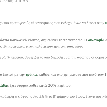
κό κόστος ΕΠΙΠΛΑ
όχο του πρωτογενούς πλεονάσματος, που ενδεχομένως να δώσει στην
κ
ράστιο κοινωνικό κόστος, σημειώνει το πρακτορείο. Η
οικονομία
δ
Τα πράγματα είναι πολύ χειρότερα για τους νέους.
ά 30% περίπου, συνεχίζει το ίδιο δημοσίευμα, την ώρα που οι φόροι
υ ξεκινά με την
τρόικα
, καθώς και στο χρηματοδοτικό κενό των 1
λάδα
ς έχει συρρικνωθεί κατά 20% περίπου.
κράτηση της ύφεσης στο 3,8% το β’ τρίμηνο του έτους, έναντι αρχικ