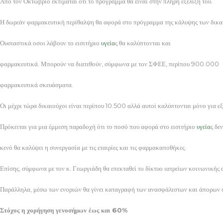
Από τον Οκτώβριο εκτιμάται ότι το πρόγραμμα θα είναι στην πλήρη εξέλιξή του.
Η δωρεάν φαρμακευτική περίθαλψη θα αφορά στο πρόγραμμα της κάλυψης των δικα
Ουσιαστικά οσοι λάβουν το εισιτήριο
υγεία
ς θα καλύπτονται και
φαρμακευτικά. Μπορούν να διατεθούν, σύμφωνα με τον ΣΦΕΕ, περίπου 900.000
φαρμακευτικά σκευάσματα.
Οι μέχρι τώρα δικαιούχοι είναι περίπου 10.500 αλλά αυτοί καλύπτονται μόνο για ε
Πρόκειται για μια έμμεση παραδοχή ότι το ποσό που αφορά στο εισιτήριο
υγεία
ς δε
κενό θα καλύψει η συνεργασία με τις εταιρίες και τις φαρμακαποθήκες.
Επίσης, σύμφωνα με τον κ. Γεωργιάδη θα επεκταθεί το δίκτυο ιατρείων κοινωνικής 
Παράλληλα, μέσω των ενοριών θα γίνει καταγραφή των ανασφάλιστων και άπορων 
Στόχος η χορήγηση γενοσήμων έως και 60%