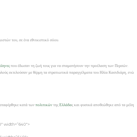
ιστών του, σε ένα εθνικιστικό σόου.
λληνες
που έδωσαν τη ζωή τους για να σταματήσουν την προέλαση των Περσών.
αυλούς εκτελούσαν με θέρμη τα στρατιωτικά παραγγέλματα του Ηλία Κασιδιάρη, ενώ
 καταφέρθηκε κατά των
πολιτικών
της
Ελλάδα
ς και φυσικά αποθεώθηκε από τα μέλη
″ width=”640″>
″ width=”640″>