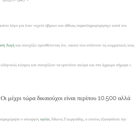
κάνει λόγο για έναν «οχετό ύβρεων και άθλιας παραπληροφόρησης» κατά του
υσή Αυγή
και συνεχίζει προσθέτοντας ότι, «αυτοί που στέλνουν τις κομματικές τους
ος ελληνικός κόσμος και συνεχίζουν να εμπνέουν ακόμα και στο άχρωμο σήμερα.»,
 Οι μέχρι τώρα δικαιούχοι είναι περίπου 10.500 αλλά
 παραχώρησε ο υπουργός
υγεία
ς Άδωνις Γεωργιάδης, ο οποίος εξασφάλισε την