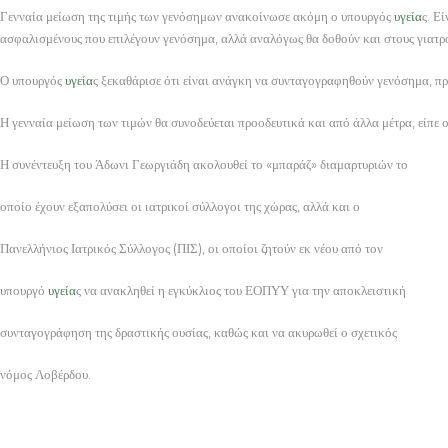
Γενναία μείωση της τιμής των γενόσημων ανακοίνωσε ακόμη ο υπουργός
υγεία
ς. Ε
ασφαλισμένους που επιλέγουν γενόσημα, αλλά αναλόγως θα δοθούν και στους γιατ
Ο υπουργός
υγεία
ς ξεκαθάρισε ότι είναι ανάγκη να συνταγογραφηθούν γενόσημα, πρ
Η γενναία μείωση των τιμών θα συνοδεύεται προοδευτικά και από άλλα μέτρα, είπε ο
Η συνέντευξη του Άδωνι Γεωργιάδη ακολουθεί το «μπαράζ» διαμαρτυριών το
οποίο έχουν εξαπολύσει οι ιατρικοί σύλλογοι της χώρας, αλλά και ο
Πανελλήνιος Ιατρικός Σύλλογος (ΠΙΣ), οι οποίοι ζητούν εκ νέου από τον
υπουργό
υγεία
ς να ανακληθεί η εγκύκλιος του ΕΟΠΥΥ για την αποκλειστική
συνταγογράφηση της δραστικής ουσίας, καθώς και να ακυρωθεί ο σχετικός
νόμος Λοβέρδου.
ΕΠΙΠΛΑ