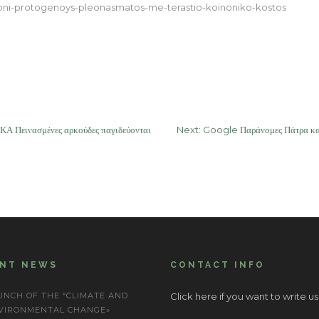
oni-protogenoys-pleonasmatos-me-terastio-koinoniko-kostos
εινασμένες αρκούδες παγιδεύονται
Next:
Google Παράνομες Πάτρα κατ
ENT NEWS
CONTACT INFO
UNCH OF THE “CLIMATE AND
Click here if you want to write us
VIRONMENTAL CHANGE»