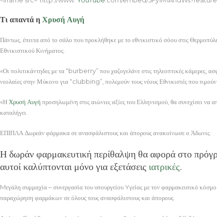
Τι απαντά η
Χρυσή Αυγή
Πάντως, έπειτα από το σάλο που προκλήθηκε με το εθνικιστικό σόου στις Θερμοπύλε
Εθνικιστικού Κινήματος.
«Οι πολιτικάντηδες με τα “burberry” που χαζογελάνε στις τηλεοπτικές κάμερες, α
νεολαίες στην Μύκονο για “clubbing”, πολεμούν τους νέους Εθνικιστές που τιμούν
«Η
Χρυσή Αυγή
προσηλωμένη στις αιώνιες αξίες του Ελληνισμού, θα συνεχίσει να α
καταλήγει.
ΕΠΙΠΛΑ Δωρεάν φάρμακα σε ανασφάλιστους και άπορους ανακοίνωσε ο Άδωνις
Η δωράν φαρμακευτική περίθαλψη θα αφορά στο πρόγρ
αυτοί καλύπτονται μόνο για εξετάσεις
ιατρικές
.
Mεγάλη συμμαχία – συνεργασία του υπουργείου Yγείας με τον φαρμακευτικό κόσμ
παραχώρηση φαρμάκων σε όλους τους ανασφάλιστους και άπορους.