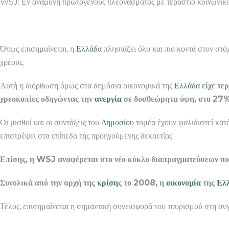
WSJ: Εν αναμονή πρωτογενούς πλεονάσματος με τεράστιο κοινωνι
Όπως επισημαίνεται, η
Ελλάδα
πλησιάζει όλο και πιο κοντά στον στ
χρέους.
Αυτή η διόρθωση όμως στα δημόσια οικονομικά της
Ελλάδα
είχε τε
χρεοκοπίες οδηγώντας την
ανεργία
σε δυσθεώρητα ύψη, στο 27%. 
Οι μισθοί και οι συντάξεις του
Δημοσίου
τομέα έχουν ψαλιδιστεί κατ
επιστρέψει στα επίπεδα της προηγούμενης δεκαετίας.
Επίσης, η WSJ αναφέρεται στο νέο κύκλο διαπραγματεύσεων πο
Συνολικά από την αρχή της
κρίση
ς το 2008, η
οικονομία
της
Ελ
Τέλος, επισημαίνεται η σημαντική συνεισφορά του τουρισμού στη συγ