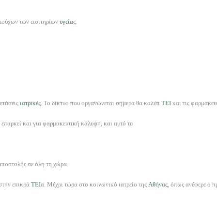
ιούχων των εισιτηρίων
υγεία
ς.
ξετάσεις
ιατρικές
. Το δίκτυο που οργανώνεται σήμερα θα καλύπ
ΤΕΙ
και τις φαρμακευ
ν επαρκεί και για φαρμακευτική κάλυψη, και αυτό το
αποστολής σε όλη τη χώρα.
στην επικρά
ΤΕΙ
α. Μέχρι τώρα στο κοινωνικό ιατρείο της
Αθήνας
, όπως ανέφερε ο 