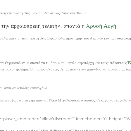
τέτρεψε τελετή στις Θερμοπύλες σε ναζιστικό υπερθέαμα
 την αρχαιοπρεπή τελετή», απαντά η
Χρυσή Αυγή
αβάλει μια τιμητική τελετή στις Θερμοπύλες προς τιμήν του Λεωνίδα και των συμπολεμ
ων Θερμοπυλών με σκοπό να τιμήσουν το μεγάλο στρατάρχη και τους υπόλοιπους
Έ
ρατιωτικό υπερθέαμα. Οι παρευρίσκοντες σχημάτισαν έναν μαίανδρο και ανάβοντας δ
ου άναψαν δεκάδες καπνογόνα!
ισμό με υψωμένο το χέρι από τον Νίκο Μιχαλολιάκο, ο οποίος, σε λόγο που έβγαλε,
layer_embedded” allowfullscreen=”” frameborder=”0″ height=”360
layer_embedded” allowfullscreen=”” frameborder=”0″ height=”360