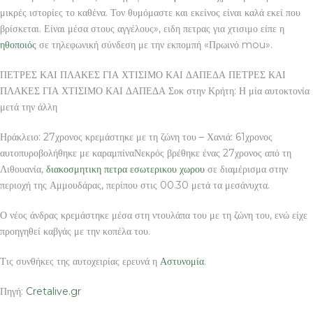
μικρές ιστορίες το καθένα. Τον θυμόμαστε και εκείνος είναι καλά εκεί που
βρίσκεται. Είναι μέσα στους αγγέλους», ειδη πετρας για χτισιμο είπε η
ηθοποιός
σε τηλεφωνική σύνδεση με την εκπομπή «Πρωινό mou».
ΠΕΤΡΕΣ ΚΑΙ ΠΛΑΚΕΣ ΓΙΑ ΧΤΙΣΙΜΟ ΚΑΙ ΔΑΠΕΔΑ ΠΕΤΡΕΣ ΚΑΙ
ΠΛΑΚΕΣ ΓΙΑ ΧΤΙΣΙΜΟ ΚΑΙ ΔΑΠΕΔΑ Σοκ στην Κρήτη: Η μία αυτοκτονία
μετά την άλλη
Ηράκλειο: 27χρονος κρεμάστηκε με τη ζώνη του – Χανιά: 61χρονος
αυτοπυροβολήθηκε με καραμπίναΝεκρός βρέθηκε ένας 27χρονος από τη
Λιθουανία,
διακοσμητικη πετρα εσωτερικου χωρου
σε διαμέρισμα στην
περιοχή της Αμμουδάρας, περίπου στις 00.30 μετά τα μεσάνυχτα.
Ο νέος άνδρας κρεμάστηκε μέσα στη ντουλάπα του με τη ζώνη του, ενώ είχε
προηγηθεί καβγάς με την κοπέλα του.
Τις συνθήκες της αυτοχειρίας ερευνά η
Αστυνομία
.
Πηγή:
Cretalive.gr