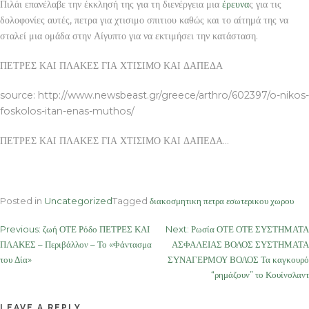
Πιλάι επανέλαβε την έκκλησή της για τη διενέργεια μια
έρευνα
ς για τις
δολοφονίες αυτές, πετρα για χτισιμο σπιτιου καθώς και το αίτημά της να
σταλεί μια ομάδα στην Αίγυπτο για να εκτιμήσει την κατάσταση.
ΠΕΤΡΕΣ ΚΑΙ ΠΛΑΚΕΣ ΓΙΑ ΧΤΙΣΙΜΟ ΚΑΙ ΔΑΠΕΔΑ
source: http://www.newsbeast.gr/greece/arthro/602397/o-nikos-
foskolos-itan-enas-muthos/
ΠΕΤΡΕΣ ΚΑΙ ΠΛΑΚΕΣ ΓΙΑ ΧΤΙΣΙΜΟ ΚΑΙ ΔΑΠΕΔΑ…
Posted in
Uncategorized
Tagged
διακοσμητικη πετρα εσωτερικου χωρου
Post
Previous:
ζωή ΟΤΕ Ρόδο ΠΕΤΡΕΣ ΚΑΙ
Next:
Ρωσία ΟΤΕ ΟΤΕ ΣΥΣΤΗΜΑΤΑ
ΠΛΑΚΕΣ – Περιβάλλον – Το «Φάντασμα
ΑΣΦΑΛΕΙΑΣ ΒΟΛΟΣ ΣΥΣΤΗΜΑΤΑ
navigation
του Δία»
ΣΥΝΑΓΕΡΜΟΥ ΒΟΛΟΣ Τα καγκουρό
“ρημάζουν” το Κουίνσλαντ
LEAVE A REPLY