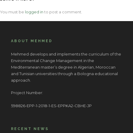
You must be
logged in
to post a comment.
ABOUT MEHMED
Mehmed develops and implements the curriculum of the
Environmental Change Management in the
Mediterranean master’s degree in Algerian, Moroccan
and Tunisian universities through a Bologna educational
approach.
Project Number:
598826-EPP-1-2018-1-ES-EPPKA2-CBHE-JP
RECENT NEWS