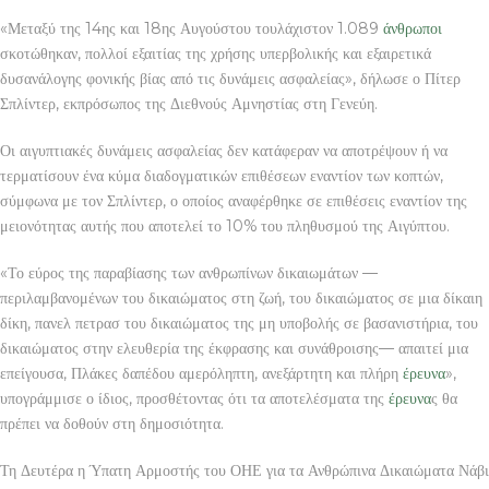
«Μεταξύ της 14ης και 18ης Αυγούστου τουλάχιστον 1.089
άνθρωποι
σκοτώθηκαν, πολλοί εξαιτίας της χρήσης υπερβολικής και εξαιρετικά
δυσανάλογης φονικής βίας από τις δυνάμεις ασφαλείας», δήλωσε ο Πίτερ
Σπλίντερ, εκπρόσωπος της Διεθνούς Αμνηστίας στη Γενεύη.
Οι αιγυπτιακές δυνάμεις ασφαλείας δεν κατάφεραν να αποτρέψουν ή να
τερματίσουν ένα κύμα διαδογματικών επιθέσεων εναντίον των κοπτών,
σύμφωνα με τον Σπλίντερ, ο οποίος αναφέρθηκε σε επιθέσεις εναντίον της
μειονότητας αυτής που αποτελεί το 10% του πληθυσμού της Αιγύπτου.
«Το εύρος της παραβίασης των ανθρωπίνων δικαιωμάτων —
περιλαμβανομένων του δικαιώματος στη ζωή, του δικαιώματος σε μια δίκαιη
δίκη, πανελ πετρασ του δικαιώματος της μη υποβολής σε βασανιστήρια, του
δικαιώματος στην ελευθερία της έκφρασης και συνάθροισης— απαιτεί μια
επείγουσα, Πλάκες δαπέδου αμερόληπτη, ανεξάρτητη και πλήρη
έρευνα
»,
υπογράμμισε ο ίδιος, προσθέτοντας ότι τα αποτελέσματα της
έρευνα
ς θα
πρέπει να δοθούν στη δημοσιότητα.
Τη Δευτέρα η Ύπατη Αρμοστής του ΟΗΕ για τα Ανθρώπινα Δικαιώματα Νάβι