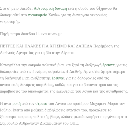
Στο σημείο σπεύδει
Αστυνομική
δύναμη
ενώ η σορός του 61χρονου θα
διακομισθεί στο
νοσοκομείο
Χανίων για τη διενέργεια νεκροψίας –
νεκροτομής.
Πηγή: πετρα δαπεδου Flashnews.gr
ΠΕΤΡΕΣ ΚΑΙ ΠΛΑΚΕΣ ΓΙΑ ΧΤΙΣΙΜΟ ΚΑΙ ΔΑΠΕΔΑ Παρέμβαση της
Διεθνούς Αμνηστίας για τη βία στην Αίγυπτο
Καταγγέλλει την «ακραία πολιτική βία» και ζητά τη διεξαγωγή
έρευνα
ς για τις
δολοφονίες από τις δυνάμεις ασφαλείαςΗ Διεθνής Αμνηστία ζήτησε σήμερα
τη διεξαγωγή μιας ανεξάρτητης
έρευνα
ς για τις δολοφονίες από τις
αιγυπτιακές δυνάμεις ασφαλείας, καθώς και για τα βασανιστήρια και τις
παραβιάσεις του δικαιώματος της ελευθερίας του λόγου και της συνάθροισης.
Η ανατ
ροπή
από τον
στρατό
του Αιγύπτιου προέδρου Μοχάμεντ Μόρσι τον
Ιούλιο, έπειτα από μαζικές διαδηλώσεις εναντίον του, προκάλεσε το
ξέσπασμα «ακραίας πολιτικής βίας», πλάκες φωτιά αναφέρει η οργάνωση στο
Συμβούλιο Ανθρωπίνων Δικαιωμάτων του ΟΗΕ.