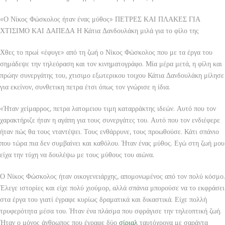
«Ο Νίκος Φώσκολος ήταν ένας μύθος» ΠΕΤΡΕΣ ΚΑΙ ΠΛΑΚΕΣ ΓΙΑ
ΧΤΙΣΙΜΟ ΚΑΙ ΔΑΠΕΔΑ Η Κάτια Δανδουλάκη μιλά για το φίλο της
Χθες το πρωί «έφυγε» από τη ζωή ο Νίκος Φώσκολος που με τα έργα του
σημάδεψε την τηλεόραση και τον κινηματογράφο. Μία μέρα μετά, η φίλη και
πρώην συνεργάτης του, χτισιμο εξωτερικου τοιχου Κάτια Δανδουλάκη μίλησε
για εκείνον, συνθετικη πετρα έτσι όπως τον γνώρισε η ίδια.
«Ήταν χείμαρρος, πετρα λατομειου τιμη καταρράκτης ιδεών. Αυτό που τον
χαρακτήριζε ήταν η αγάπη για τους συνεργάτες του. Αυτό που τον ενδιέφερε
ήταν πώς θα τους νταντέψει. Τους ενθάρρυνε, τους προωθούσε. Κάτι σπάνιο
που τώρα πια δεν συμβαίνει και καθόλου. Ήταν ένας μύθος. Εγώ στη ζωή μου
είχα την τύχη να δουλέψω με τους μύθους του αιώνα.
Ο Νίκος Φώσκολος ήταν οικογενειάρχης, απομονωμένος από τον πολύ κόσμο.
Έλεγε ιστορίες και είχε πολύ χιούμορ, αλλά σπάνια μπορούσε να το εκφράσει
στα έργα του γιατί έγραφε κυρίως δραματικά και δικαστικά. Είχε πολλή
τρυφερότητα μέσα του. Ήταν ένα πλάσμα που σφράγισε την τηλεοπτική ζωή.
Ήταν ο μόνος άνθρωπος που έγραφε δύο
σίριαλ
ταυτόχρονα με σαράντα