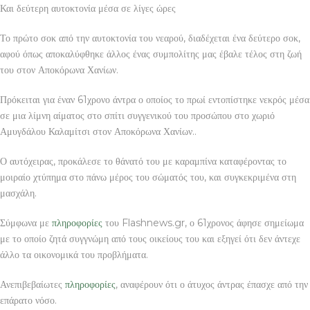
Και δεύτερη αυτοκτονία μέσα σε λίγες ώρες
Το πρώτο σοκ από την αυτοκτονία του νεαρού, διαδέχεται ένα δεύτερο σοκ,
αφού όπως αποκαλύφθηκε άλλος ένας συμπολίτης μας έβαλε τέλος στη ζωή
του στον Αποκόρωνα Χανίων.
Πρόκειται για έναν 61χρονο άντρα ο οποίος το πρωί εντοπίστηκε νεκρός μέσα
σε μια λίμνη αίματος στο σπίτι συγγενικού του προσώπου στο χωριό
Αμυγδάλου Καλαμίτσι στον Αποκόρωνα Χανίων..
Ο αυτόχειρας, προκάλεσε το θάνατό του με καραμπίνα καταφέροντας το
μοιραίο χτύπημα στο πάνω μέρος του σώματός του, και συγκεκριμένα στη
μασχάλη.
Σύμφωνα με
πληροφορίες
του Flashnews.gr, ο 61χρονος άφησε σημείωμα
με το οποίο ζητά συγγνώμη από τους οικείους του και εξηγεί ότι δεν άντεχε
άλλο τα οικονομικά του προβλήματα.
Ανεπιβεβαίωτες
πληροφορίες
, αναφέρουν ότι ο άτυχος άντρας έπασχε από την
επάρατο νόσο.