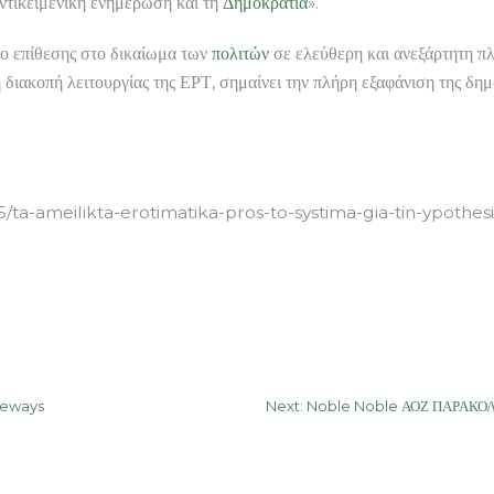
αντικειμενική ενημέρωση και τη
Δημοκρατία
».
ιο επίθεσης στο δικαίωμα των
πολιτών
σε ελεύθερη και ανεξάρτητη π
 διακοπή λειτουργίας της ΕΡΤ, σημαίνει την πλήρη εξαφάνιση της δ
-ameilikta-erotimatika-pros-to-systima-gia-tin-ypothesi-
veways
Next:
Noble Noble ΑΟΖ ΠΑΡΑΚΟΛΟΥΘ