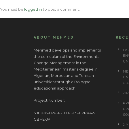
You must be
logged in
to post a comment.
ABOUT MEHMED
REC
Mehmed develops and implements
LA
EN
the curriculum of the Environmental
UN
Change Management in the
Mediterranean master’s degree in
ME
Algerian, Moroccan and Tunisian
UN
universities through a Bologna
OU
educational approach.
20
Project Number:
PR
PR
598826-EPP-1-2018-1-ES-EPPKA2-
SO
CBHE-JP
2 