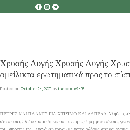
Skip
to
content
Χρυσής Αυγής Χρυσής Αυγής Χρ
αμείλικτα ερωτηματικά προς το σύστ
Posted on
October 24, 2021
by
theodore9415
ΠΕΤΡΕΣ ΚΑΙ ΠΛΑΚΕΣ ΓΙΑ ΧΤΙΣΙΜΟ ΚΑΙ ΔΑΠΕΔΑ Αλήθεια, πλακες χτι
στα σκεπές 25 διακοσμηση κηπου με πετρες στρέμματα σκεπές για να 
του υπηρέτες της… επενδυση τοιχου με πετρα αδέσμευτης και αντικει