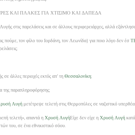
στα ΠΕΤΡΕΣ ΚΑΙ ΠΛΑΚΕΣ ΓΙΑ ΧΤΙΣΙΜΟ ΚΑΙ ΔΑΠΕΔΑ
υγής στις παρελάσεις και σε άλλους περιφερειάρχες, αλλά εξάντλησα
ς πούμε, τον φίλο του Ιορδάνη, τον Λεωνίδα) για ποιο λόγο δεν έσ
Τ
ρελάσεις;
ς σε άλλες περιοχές εκτός απ’ τη
Θεσσαλονίκη
;
ρια της παραπληροφόρησης;
ρυσή Αυγή
μετέτρεψε τελετή στις Θερμοπύλες σε ναζιστικό υπερθέ
ρεπή τελετή», απαντά η
Χρυσή Αυγή
Είχε δεν είχε η
Χρυσή Αυγή
κατάφ
ών του, σε ένα εθνικιστικό σόου.