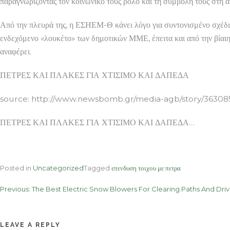
παραγνωρίζοντας τον κοινωνικό τους ρόλο και τη συμβολή τους στη 
Από την πλευρά της, η ΕΣΗΕΜ-Θ κάνει λόγο για συντονισμένο σχέδ
ενδεχόμενο «λουκέτο» των δημοτικών ΜΜΕ, έπειτα και από την βίαιη
αναφέρει.
ΠΕΤΡΕΣ ΚΑΙ ΠΛΑΚΕΣ ΓΙΑ ΧΤΙΣΙΜΟ ΚΑΙ ΔΑΠΕΔΑ
source: http://www.newsbomb.gr/media-agb/story/363085/ta
ΠΕΤΡΕΣ ΚΑΙ ΠΛΑΚΕΣ ΓΙΑ ΧΤΙΣΙΜΟ ΚΑΙ ΔΑΠΕΔΑ…
Posted in
Uncategorized
Tagged
επενδυση τοιχου με πετρα
Post
Previous:
The Best Electric Snow Blowers For Clearing Paths And Dri
navigation
LEAVE A REPLY