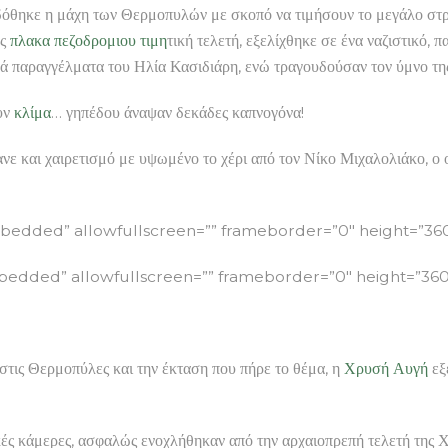
όθηκε η μάχη των Θερμοπυλών με σκοπό να τιμήσουν το μεγάλο στρ
ως
πλακα πεζοδρομιου τιμη
τική τελετή, εξελίχθηκε σε ένα ναζιστικό,
κά παραγγέλματα του Ηλία Κασιδιάρη, ενώ τραγουδούσαν τον ύμνο τη
υν
κλίμα
… γηπέδου άναψαν δεκάδες καπνογόνα!
νε και χαιρετισμό με υψωμένο το χέρι από τον Νίκο Μιχαλολιάκο, ο 
ded” allowfullscreen=”” frameborder=”0″ height=”360
ded” allowfullscreen=”” frameborder=”0″ height=”360
στις Θερμοπύλες και την έκταση που πήρε το θέμα, η
Χρυσή Αυγή
εξ
κές κάμερες, ασφαλώς ενοχλήθηκαν από την αρχαιοπρεπή τελετή της 