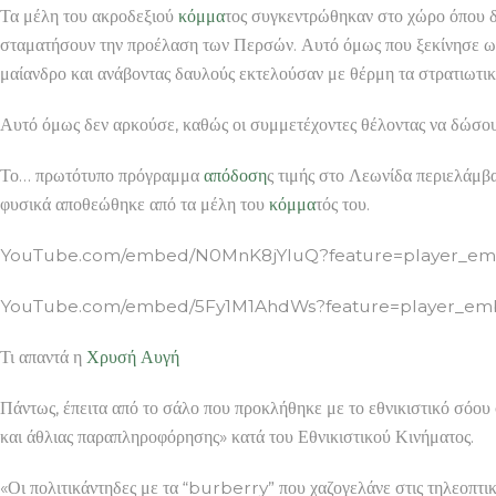
Τα μέλη του ακροδεξιού
κόμμα
τος συγκεντρώθηκαν στο χώρο όπου δ
σταματήσουν την προέλαση των Περσών. Αυτό όμως που ξεκίνησε 
μαίανδρο και ανάβοντας δαυλούς εκτελούσαν με θέρμη τα στρατιωτι
Αυτό όμως δεν αρκούσε, καθώς οι συμμετέχοντες θέλοντας να δώσο
Το… πρωτότυπο πρόγραμμα
απόδοση
ς τιμής στο Λεωνίδα περιελάμβα
φυσικά αποθεώθηκε από τα μέλη του
κόμμα
τός του.
YouTube.com/embed/N0MnK8jYluQ?feature=player_embed
YouTube.com/embed/5Fy1M1AhdWs?feature=player_embed
Τι απαντά η
Χρυσή Αυγή
Πάντως, έπειτα από το σάλο που προκλήθηκε με το εθνικιστικό σόου 
και άθλιας παραπληροφόρησης» κατά του Εθνικιστικού Κινήματος.
«Οι πολιτικάντηδες με τα “burberry” που χαζογελάνε στις τηλεοπτι