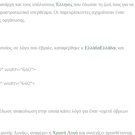
ατάρχη και τους υπόλοιπους
Έλληνες
που έδωσαν τη ζωή τους για να
 παραστρατιωτικό υπερθέαμα. Οι παρευρίσκοντες σχημάτισαν έναν
ς οργάνωσης.
οποίος, σε λόγο που έβγαλε, καταφέρθηκε κ
Ελλάδα
Ελλάδα
ς και
″ width=”640″>
″ width=”640″>
έδωσε ανακοίνωση στην οποία κάνει λόγο για έναν «οχετό ύβρεων
Χρυσής Αυγής», αναφέρει η
Χρυσή Αυγή
και συνεχίζει προσθέτοντας