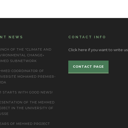
ENT NEWS
CONTACT INFO
UNCH OF THE “CLIMATE AND
Click here if you want to write us
VIRONMENTAL CHANGE»
IMED SUBNETWORK
CONTACT PAGE
HMED COORDINATOR OF
IVERSITÉ MOHAMED PREMIER-
JDA
21 STARTS WITH GOOD NEWS!
ESENTATION OF THE MEHMED
OJECT IN THE UNIVERSITY OF
USSE
YEARS OF MEHMED PROJECT