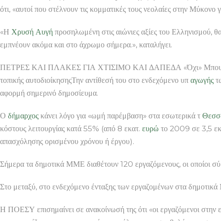
ότι, «αυτοί που στέλνουν τις κομματικές τους νεολαίες στην Μύκονο
«Η
Χρυσή Αυγή
προσηλωμένη στις αιώνιες αξίες του Ελληνισμού, θα 
εμπνέουν ακόμα και στο άχρωμο σήμερα.», καταλήγει.
ΠΕΤΡΕΣ ΚΑΙ ΠΛΑΚΕΣ ΓΙΑ ΧΤΙΣΙΜΟ ΚΑΙ ΔΑΠΕΔΑ «Όχι» Μπουτάρη 
τοπικής αυτοδιοίκησηςΤην αντίθεσή του στο ενδεχόμενο υπ
αγωγής
τω
αφορμή σημερινό δημοσίευμα.
Ο
δήμαρχος
κάνει λόγο για «ωμή παρέμβαση» στα εσωτερικά τ
Θεσσα
κόστους λειτουργίας κατά 55% (από 8 εκατ.
ευρώ
το 2009 σε 3,5 εκ
απασχόλησης ορισμένου χρόνου ή έργου).
Σήμερα τα δημοτικά ΜΜΕ διαθέτουν 120 εργαζόμενους, οι οποίοι σύμφ
Στο μεταξύ, στο ενδεχόμενο ένταξης των εργαζομένων στα δημοτικά 
Η ΠΟΕΣΥ επισημαίνει σε ανακοίνωσή της ότι «οι εργαζόμενοι στην ε