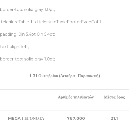
border-top: solid gray 1.0pt;
.telerik-reTable-1 td.telerik-reTableFooterEvenCol-1
padding: 0in 5.4pt 0in 5.4pt;
text-align: left;
border-top: solid gray 1.0pt;
1-31 Οκτωβρίου (Δευτέρα- Παρασκευή)
Αριθμός τηλεθεατών
Μέσος όρος
MEGA
ΓΕΓΟΝΟΤΑ
767.000
21,1