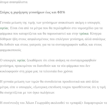
άτομα ανασφάλιστα.
Στόχος η χορήγηση γενοσήμων έως και 60%
Γενναία μείωση της τιμής των γενόσημων ανακοίνωσε ακόμη ο υπουργός
υγεία
ς. Είναι ένα από τα μέτρα που θα περιληφθούν στο νομοσχέδιο για τα
φάρμακα που καταρτίζεται και θα παρουσιαστεί και στην
τρόικα
. Κίνητρα
δόθηκαν ήδη στους ασφαλισμένους που επιλέγουν γενόσημα, αλλά αναλόγως
θα δοθούν και στους γιατρούς για να τα συνταγογραφούν καθώς και στους
φαρμακοποιούς
Ο υπουργός
υγεία
ς ξεκαθάρισε ότι είναι ανάγκη να συνταγογραφηθούν
γενόσημα, προκειμένου να διατεθούν και τα νέα φάρμακα που δεν
κυκλοφορούν στη χώρα μας τα τελευταία δυο χρόνια.
Η γενναία μείωση των τιμών θα συνοδεύεται προοδευτικά και από άλλα
μέτρα, είπε ο υπουργός, εξωτερικη επενδυση τοιχου προσθέτοντας ότι η τιμή
θα συσχετίζεται με τον όγκο πωλήσεων.
Η συνέντευξη του Άδωνι Γεωργιάδη ακολουθεί το «μπαράζ» διαμαρτυριών το