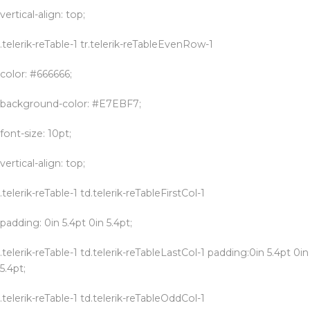
vertical-align: top;
.telerik-reTable-1 tr.telerik-reTableEvenRow-1
color: #666666;
background-color: #E7EBF7;
font-size: 10pt;
vertical-align: top;
.telerik-reTable-1 td.telerik-reTableFirstCol-1
padding: 0in 5.4pt 0in 5.4pt;
.telerik-reTable-1 td.telerik-reTableLastCol-1 padding:0in 5.4pt 0in
5.4pt;
.telerik-reTable-1 td.telerik-reTableOddCol-1