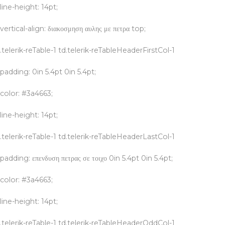
line-height: 14pt;
vertical-align: διακοσμηση αυλης με πετρα top;
.telerik-reTable-1 td.telerik-reTableHeaderFirstCol-1
padding: 0in 5.4pt 0in 5.4pt;
color: #3a4663;
line-height: 14pt;
.telerik-reTable-1 td.telerik-reTableHeaderLastCol-1
padding: επενδυση πετρας σε τοιχο 0in 5.4pt 0in 5.4pt;
color: #3a4663;
line-height: 14pt;
.telerik-reTable-1 td.telerik-reTableHeaderOddCol-1