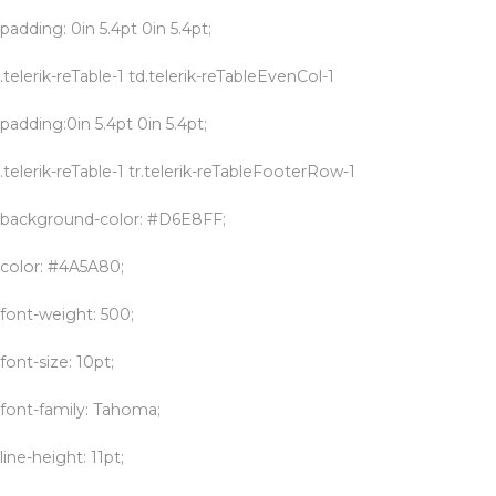
padding: 0in 5.4pt 0in 5.4pt;
.telerik-reTable-1 td.telerik-reTableEvenCol-1
padding:0in 5.4pt 0in 5.4pt;
.telerik-reTable-1 tr.telerik-reTableFooterRow-1
background-color: #D6E8FF;
color: #4A5A80;
font-weight: 500;
font-size: 10pt;
font-family: Tahoma;
line-height: 11pt;