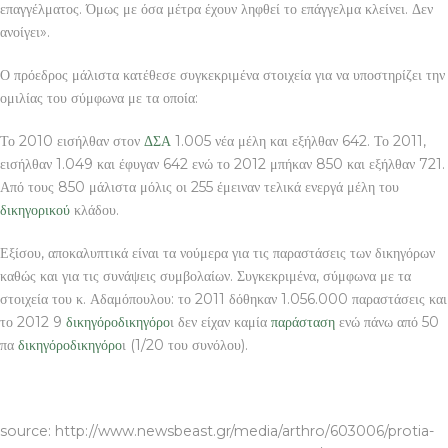
επαγγέλματος. Όμως με όσα μέτρα έχουν ληφθεί το επάγγελμα κλείνει. Δεν
ανοίγει».
Ο πρόεδρος μάλιστα κατέθεσε συγκεκριμένα στοιχεία για να υποστηρίζει την
ομιλίας του σύμφωνα με τα οποία:
Το 2010 εισήλθαν στον
ΔΣΑ
1.005 νέα μέλη και εξήλθαν 642. Το 2011,
εισήλθαν 1.049 και έφυγαν 642 ενώ το 2012 μπήκαν 850 και εξήλθαν 721.
Από τους 850 μάλιστα μόλις οι 255 έμειναν τελικά ενεργά μέλη του
δικηγορικού
κλάδου.
Εξίσου, αποκαλυπτικά είναι τα νούμερα για τις παραστάσεις των δικηγόρων
καθώς και για τις συνάψεις συμβολαίων. Συγκεκριμένα, σύμφωνα με τα
στοιχεία του κ. Αδαμόπουλου: το 2011 δόθηκαν 1.056.000 παραστάσεις και
το 2012 9
δικηγόρο
δικηγόρο
ι δεν είχαν καμία
παράσταση
ενώ πάνω από 50
πα
δικηγόρο
δικηγόρο
ι (1/20 του συνόλου).
ΠΕΤΡΕΣ ΚΑΙ ΠΛΑΚΕΣ
source: http://www.newsbeast.gr/media/arthro/603006/protia-