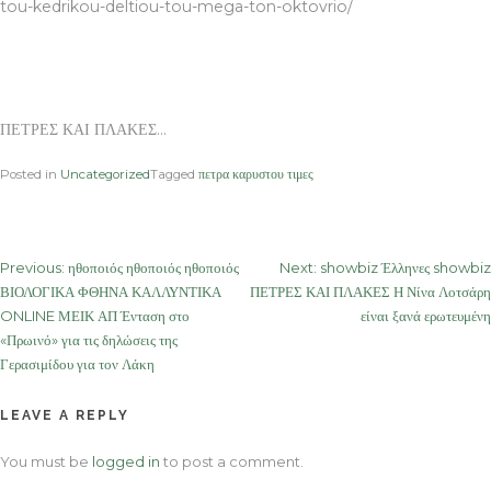
tou-kedrikou-deltiou-tou-mega-ton-oktovrio/
ΠΕΤΡΕΣ ΚΑΙ ΠΛΑΚΕΣ…
Posted in
Uncategorized
Tagged
πετρα καρυστου τιμες
Post
Previous:
ηθοποιός ηθοποιός ηθοποιός
Next:
showbiz Έλληνες showbiz
ΒΙΟΛΟΓΙΚΑ ΦΘΗΝΑ ΚΑΛΛΥΝΤΙΚΑ
ΠΕΤΡΕΣ ΚΑΙ ΠΛΑΚΕΣ Η Νίνα Λοτσάρη
navigation
ONLINE ΜΕΙΚ ΑΠ Ένταση στο
είναι ξανά ερωτευμένη
«Πρωινό» για τις δηλώσεις της
Γερασιμίδου για τον Λάκη
LEAVE A REPLY
You must be
logged in
to post a comment.