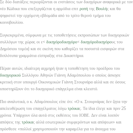
Σε δύο διατάξεις περιορίζονται οι ενστάσεις των δικηγόρων αναφορικά με τον
νέο Κώδικα που επεξεργάζεται η αρμόδια επιτ
ροπή
της
Βουλή
ς και θα
ψηφιστεί την ερχόμενη εβδομάδα από το τρίτο θερινό τμήμα του
κοινοβουλίου.
Συγκεκριμένα, σύμφωνα με τις τοποθετήσεις εκπροσώπων των δικηγορικών
συλλόγων της χώρας οι ε<
δικηγόρο
δικηγόρο
<
δικηγόρο
δικηγόρο
υς του
Δημόσιου τομέα) και σε εκείνη που καθορίζει τα ποσοστά εισφορών στα
διπλότυπα γραμμάτια είσπραξης στα Δικαστήρια.
Πέραν αυτών, ιδιαίτερη αιχμηρή ήταν η τοποθέτηση του προέδρου του
δικηγορικού
Συλλόγου Αθηνών Γιάννη Αδαμόπουλου ο οποίος άσκησε
κριτική στον υπουργό Οικονομικών Γιάννη Στουρνάρα αλλά και σε όσους
υποστηρίζουν ότι το δικηγορικό επάγγελμα είναι κλειστό.
Πιο αναλυτικά, ο κ. Αδαμόπουλος είπε ότι: «Ο κ. Στουρνάρας δεν ζητα την
απελευθέρωση του επαγγέλματος λόγω
τρόικα
ς. Τα ίδια έλεγε και πριν 25
χρόνια. Υπάρχουν όλα αυτά στις εκθέσεις του ΙΟΒΕ. Δεν είναι λοιπόν
απόψεις της
τρόικα
ς αλλά εσωτερικών συμφερόντων και απόψεων» και
πρόσθεσε «πολλοί χρησιμοποιούν την καραμέλα για το άνοιγμα του