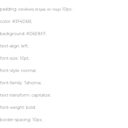
padding: επενδυση πετρας σε τοιχο 10px;
color: #3F4D6B;
background: #D6E8FF;
text-align: left;
font-size: 10pt;
font-style: normal;
font-family: Tahoma;
text-transform: capitalize;
font-weight: bold;
border-spacing: 10px;