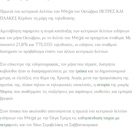
Πρωτιά του κεντρικού δελτίου του Mega τον Οκτώβριο ΠΕΤΡΕΣ ΚΑΙ
ΠΛΑΚΕΣ Κέρδισε τη μάχη της τηλεθέασης
Αμετάβλητη παραμένει η σειρά κατάταξης των κεντρικών δελτίων ειδήσεων
και τον μήνα Οκτώβριο, με το δελτίο του Mega να προηγείται σταθερά. Με
ποσοστό 21,8% και 775.000 τηλεθεατές, οι ειδήσεις του σταθμού
διατηρούν το προβάδισμα έναντι των άλλων κεντρικών δελτίων.
Στο επίκεντρο της ειδησεογραφίας, τον μήνα που πέρασε, διατρητοι
κυβολιθοι ήταν οι διαπραγματεύσεις με την
τρόικα
και τα δημοσιονομικά
μέτρα, οι εξελίξεις στο θέμα της Χρυσής Αυγής μετά την προφυλάκιση της
ηγεσίας της, πλακα πηλιου οι τηλεφωνικές υποκλοπές, η
ιστορία
της μικρής
Μαρίας που αναθέρμανε τις συζητήσεις για παράνομες υιοθεσίες και εμπορία
βρεφών.
Στον πίνακα που ακολουθεί αποτυπώνεται η πρωτιά του κεντρικού δελτίου
ειδήσεων του Mega με την Όλγα Τρέμη τις καθη
επενδυση τοιχου με
πετρα
ρινές και τον Νίκο Στραβελάκη τα Σαββατοκύριακα: