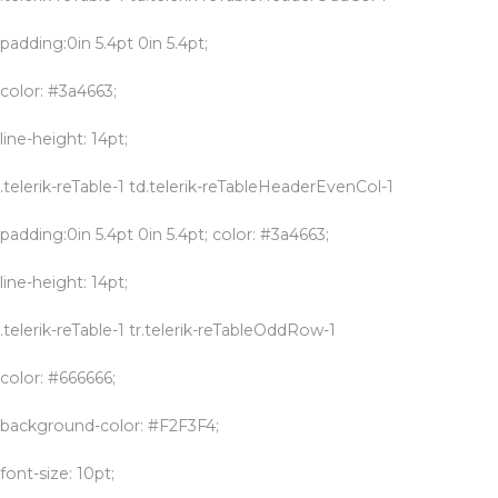
padding:0in 5.4pt 0in 5.4pt;
color: #3a4663;
line-height: 14pt;
.telerik-reTable-1 td.telerik-reTableHeaderEvenCol-1
padding:0in 5.4pt 0in 5.4pt; color: #3a4663;
line-height: 14pt;
.telerik-reTable-1 tr.telerik-reTableOddRow-1
color: #666666;
background-color: #F2F3F4;
font-size: 10pt;