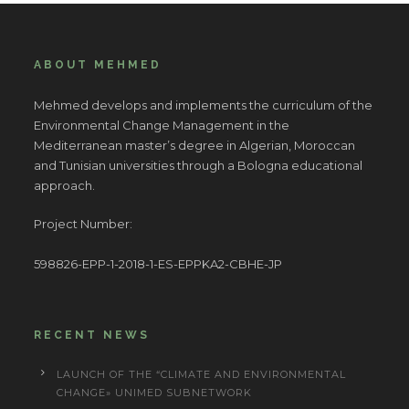
ABOUT MEHMED
Mehmed develops and implements the curriculum of the
Environmental Change Management in the
Mediterranean master’s degree in Algerian, Moroccan
and Tunisian universities through a Bologna educational
approach.
Project Number:
598826-EPP-1-2018-1-ES-EPPKA2-CBHE-JP
RECENT NEWS
LAUNCH OF THE “CLIMATE AND ENVIRONMENTAL
CHANGE» UNIMED SUBNETWORK