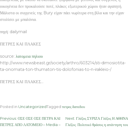
οικογένεια δεν προκαλούσε ποτέ, πλάκες εξωτερικού χώρου ήταν αγαπητή.
Μάλιστα οι συγγενείς της Bury είχαν πάει νωρίτερα στη βίλα και την είχαν
στολίσει με μπαλόνια.
πηγή: dailymail
ΠΕΤΡΕΣ ΚΑΙ ΠΛΑΚΕΣ
source:
λατομεια πηλιου
http://www.newsbeast.gr/society/arthro/603214/sti-dimosiotita-
ta-onomata-ton-thumaton-tis-dolofonias-to-n-irakleio-/
ΠΕΤΡΕΣ ΚΑΙ ΠΛΑΚΕΣ…
Posted in
Uncategorized
Tagged
πετρες δαπεδου
Post
Previous:
ΟΣΕ ΟΣΕ ΟΣΕ ΠΕΤΡΑ ΚΑΙ
Next:
Γλέζος ΣΥΡΙΖΑ Γλέζος Η ΑΘΗΝΑ
ΠΕΤΡΕΣ ΑΠΟ ΛΑΤΟΜΕΙΟ – Media –
Γλέζος: Πολιτικό θράσος η απάντηση του