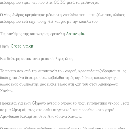
πεζοδρομιου τιμες περίπου στις 00.30 μετά τα μεσάνυχτα.
Ο νέος άνδρας κρεμάστηκε μέσα στη ντουλάπα του με τη ζώνη του, πλάκες
πεζοδρομίου ενώ είχε προηγηθεί καβγάς με την κοπέλα του.
Τις συνθήκες της αυτοχειρίας ερευνά η
Αστυνομία
.
Πηγή:
Cretalive.gr
Και δεύτερη αυτοκτονία μέσα σε λίγες ώρες
Το πρώτο σοκ από την αυτοκτονία του νεαρού, κρασπεδα πεζοδρομιου τιμες
διαδέχεται ένα δεύτερο σοκ, κυβολιθοι τιμές αφού όπως αποκαλύφθηκε
άλλος ένας συμπολίτης μας έβαλε τέλος στη ζωή του στον Αποκόρωνα
Χανίων.
Πρόκειται για έναν 61χρονο άντρα ο οποίος το πρωί εντοπίστηκε νεκρός μέσα
σε μια λίμνη αίματος στο σπίτι συγγενικού του προσώπου στο χωριό
Αμυγδάλου Καλαμίτσι στον Αποκόρωνα Χανίων..
Ο αυτόχειρας, πλάκες πεζοδρομίου προκάλεσε το θάνατό του με καραμπίνα