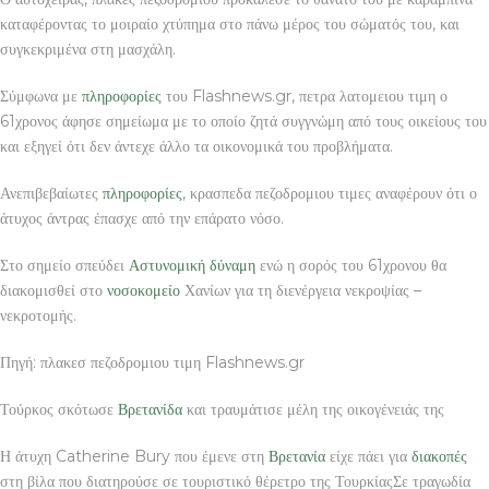
καταφέροντας το μοιραίο χτύπημα στο πάνω μέρος του σώματός του, και
συγκεκριμένα στη μασχάλη.
Σύμφωνα με
πληροφορίες
του Flashnews.gr, πετρα λατομειου τιμη ο
61χρονος άφησε σημείωμα με το οποίο ζητά συγγνώμη από τους οικείους του
και εξηγεί ότι δεν άντεχε άλλο τα οικονομικά του προβλήματα.
Ανεπιβεβαίωτες
πληροφορίες
, κρασπεδα πεζοδρομιου τιμες αναφέρουν ότι ο
άτυχος άντρας έπασχε από την επάρατο νόσο.
Στο σημείο σπεύδει
Αστυνομική
δύναμη
ενώ η σορός του 61χρονου θα
διακομισθεί στο
νοσοκομείο
Χανίων για τη διενέργεια νεκροψίας –
νεκροτομής.
Πηγή: πλακεσ πεζοδρομιου τιμη Flashnews.gr
Τούρκος σκότωσε
Βρετανίδα
και τραυμάτισε μέλη της οικογένειάς της
Η άτυχη Catherine Bury που έμενε στη
Βρετανία
είχε πάει για
διακοπές
στη βίλα που διατηρούσε σε τουριστικό θέρετρο της ΤουρκίαςΣε τραγωδία