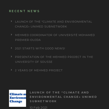
RECENT NEWS
LAUNCH OF THE “CLIMATE AND ENVIRONMENTAL
CHANGE» UNIMED SUBNETWORK
MEHMED COORDINATOR OF UNIVERSITÉ MOHAMED
PREMIER-OUJDA
2021 STARTS WITH GOOD NEWS!
PRESENTATION OF THE MEHMED PROJECT IN THE
UNIVERSITY OF SOUSSE
2 YEARS OF MEHMED PROJECT
LAUNCH OF THE “CLIMATE AND
ENVIRONMENTAL CHANGE» UNIMED
SUBNETWORK
10 Feb 2021