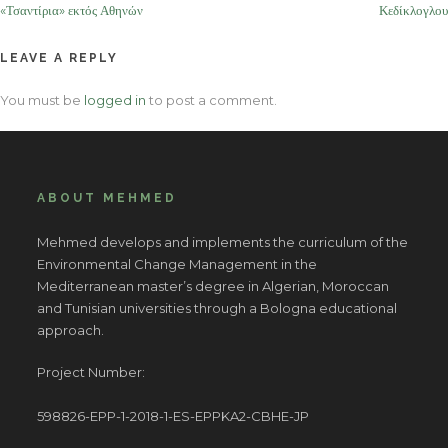
navigation
«Τσαντίρια» εκτός Αθηνών
Κεδίκλογλου
LEAVE A REPLY
You must be
logged in
to post a comment.
ABOUT MEHMED
Mehmed develops and implements the curriculum of the
Environmental Change Management in the
Mediterranean master’s degree in Algerian, Moroccan
and Tunisian universities through a Bologna educational
approach.
Project Number:
598826-EPP-1-2018-1-ES-EPPKA2-CBHE-JP