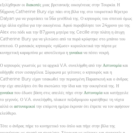
εξελίχθηκαν οι
διακοπές
μιας βρετανικής οικογένειας στην Τουρκία. Η
56χρονη Catherine Bury είχε πάει στη βίλα της στο τουριστικό θέρετρο
Dalyan για να γιορτάσει τα 56α γενέθλιά της. Ο κηπουρός του σπιτιού όμως
είχε άλλα σχέδια για την οικογένεια. Αφού πυροβόλησε τον 24χρονο γιο της
Alex στο πόδι και την 87χρονη μητέρα της Cecille στην πλάτη η άτυχη
Catherine Bury για να γλιτώσει από τα πυρά κρύφτηκε στο μπάνιο του
σπιτιού. Ο μανιακός κηπουρός «γάζωσε» κυριολεκτικά την πόρτα με
κυνηγετική καραμπίνα με αποτέλεσμα η
γυναίκα
να πέσει νεκρή.
Ο κηπουρός γνωστός με τα αρχικά V.A. συνελήφθη από την
Αστυνομία
και
οδήγηθε στον εισαγγέλεα. Σύμφωνα με γείτονες ο κηπουρός και η
Catherine Bury είχαν τσακωθεί την περασμένη Παρασκευή και ο άνδρας
την είχε απειλήσει ότι θα σκοτώσει την ίδια και την οικογένειά της. Η
γυναίκα
που έδωσε βάση στις απειλές πήγε στην
Αστυνομία
και κατήγγειλε
το γεγονός. Ο V.A. συνελήφθη, πλακεσ πεζοδρομιου κρατήθηκε τη νύχτα
αλλά οι
αστυνομικοί
την επόμενη ημέρα έκριναν ότι έπρεπε να τον αφήσουν
ελεύθερο.
Τότε ο άνδρας πήρε το κυνηγετικό του όπλο και πήγε στην βίλα της
οικογένειας με σκοπό να σκοτώσει. Σύμφωνα με γείτονες και συγγενείς η