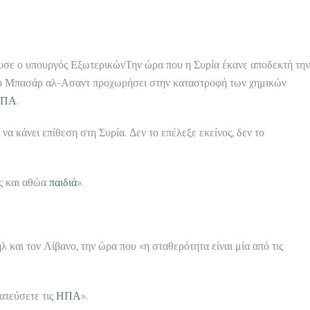
ήνυσε ο υπουργός ΕξωτερικώνΤην ώρα που η Συρία έκανε αποδεκτή την
ά ο Μπασάρ αλ-Ασαντ προχωρήσει στην καταστροφή των χημικών
ΠΑ
.
α κάνει επίθεση στη Συρία. Δεν το επέλεξε εκείνος, δεν το
ες και αθώα
παιδιά
».
 και τον Λίβανο, την ώρα που «η σταθερότητα είναι μία από τις
ατεύσετε τις
ΗΠΑ
».