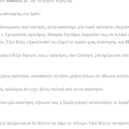
κανε
διακοπές
με την 18 μηνών κόρη της.
 αδυναμίας στο Ιράν»
ροϊδευόμαστε από τακτικές, αλλά απαιτούμε μία σαφή πρόταση», διεμ
νώ ο Αμερικανός πρόεδρος, Μπαράκ Ομπάμα, διαμηνύει πως αν τελικ
, Τζον Κέρι, εξακολουθεί να εξηγεί το «γιατί» μιας απάντησης των
Η
ρία ο Κέρι δήλωσε πως ο πρόεδρος «δεν ξύπνησε μία ημέρα και είπε ν
 Σύρος πρόεδρος «αποφάσισε να κάνει χρήση όπλων σε αθώους πολίτ
ς πρόεδρος δεν έχει άλλη επιλογή από το να απαντήσει.
υν μία απάντηση, δήλωσε πως η Συρία μπορεί να απειλήσει το Ισραήλ
τε ακόμα και αν δε θέλετε να πάμε σε πόλεμο; Γιατί θέλετε να προστ