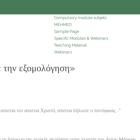
Compulsory module subjets
MEHMED
Sample Page
Specific Modules & Webinars
Teaching Material
Webinars
 την εξομολόγηση»
 απιστια τον απιστια Χριστό, απιστια δήλωσε ο ποντίφικας…”
 τη διάρκεια της γενικής ακρόασης στην πλατεία του Αγίου Μάρκου,