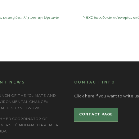
αταιγίδες πλήττουν την Βρετανία
Next:
δωροδοκία αστυνομίας σ
ENT NEWS
CONTACT INFO
UNCH OF THE “CLIMATE AND
Click here if you want to write us
VIRONMENTAL CHANGE»
IMED SUBNETWORK
CONTACT PAGE
HMED COORDINATOR OF
IVERSITÉ MOHAMED PREMIER-
JDA