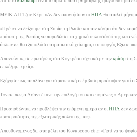
Αυτό το
καλοκαίρι
είναι το πρώτο που η δημοφιλής τραγουδίστρια έ
ΜΕΙΚ ΑΠ Τζον Κέρι: «Αν δεν απαντήσουν οι
ΗΠΑ
θα σταλεί μήνυμα
«Πρέπει να δείξουμε στη Συρία, τη Ρωσία και τον κόσμο ότι δεν κο
πρόταση της Ρωσίας να παραδώσει το χημικό οπλοστάσιό της και ε
όπλων δε θα εξαπολύσει στρατιωτικό χτύπημα, ο υπουργός Εξωτερικών
Απαντώντας σε ερωτήσεις στο Κογκρέσο σχετικά με την
κρίση
στη Συ
επιλέξαμε εμείς».
Εξήγησε πως τα πλάνα για στρατιωτική επέμβαση προέκυψαν γιατί ο
Τόνισε πως ο Ασαντ έκανε την επιλογή του και επομένως ο Αμερικανό
Προσπαθώντας να προβλέψει την επόμενη ημέρα αν οι
ΗΠΑ
δεν δώσο
προτεραιότητες της εξωτερικής πολιτικής μας».
Απευθυνόμενος δε, στα μέλη του Κογκρέσου είπε: «Γιατί να το ψηφίσε