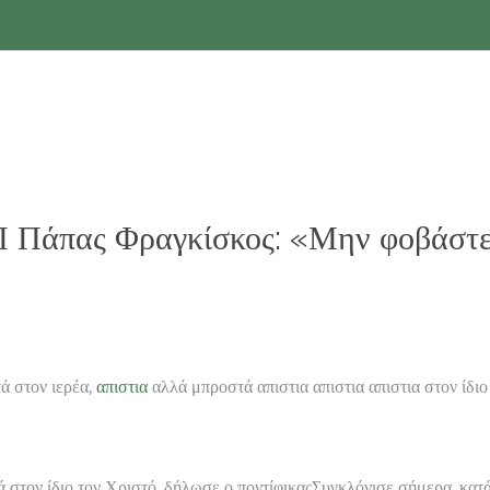
Πάπας Φραγκίσκος: «Μην φοβάστε
ά στον ιερέα,
απιστια
αλλά μπροστά απιστια απιστια απιστια στον ίδιο
 στον ίδιο τον Χριστό, δήλωσε ο ποντίφικαςΣυγκλόνισε σήμερα, κατά