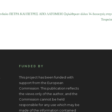
κάνδαλο ΠΕΤΡΑ ΚΑΙ ΠΕΤΡΕΣ ΑΠΟ ΛΑΤΟΜΕΙΟ Ξηλώθηκαν άλλοι 14 διοικητές στην
Τουρκία
FUNDED BY
.
This project has been funded with
support from the European
Commission. This publication reflects
the views only of the author, and the
Commission cannot be held
responsible for any use which may be
made of the information contained