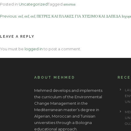
Posted in
Uncategorized
Tagged
απιστια
Post
Previous:
σεξ σεξ σεξ ΠΕΤΡΕΣ ΚΑΙ ΠΛΑΚΕΣ ΓΙΑ ΧΤΙΣΙΜΟ ΚΑΙ ΔΑΠΕΔΑ Ισχυρές κ
navigation
LEAVE A REPLY
You must be
logged in
to post a comment.
ABOUT MEHMED
REC
Mehmed develops and implements
LA
EN
the curriculum of the Environmental
UN
Change Management in the
Mediterranean master’s degree in
ME
Algerian, Moroccan and Tunisian
UN
universities through a Bologna
OU
educational approach.