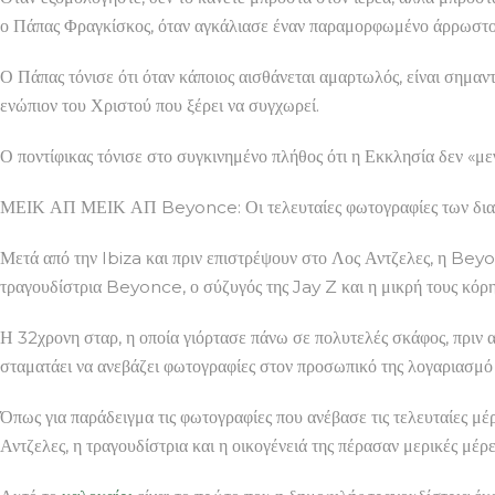
ο Πάπας Φραγκίσκος, όταν αγκάλιασε έναν παραμορφωμένο άρρωστο 
Ο Πάπας τόνισε ότι όταν κάποιος αισθάνεται αμαρτωλός, είναι σημαντ
ενώπιον του Χριστού που ξέρει να συγχωρεί.
Ο ποντίφικας τόνισε στο συγκινημένο πλήθος ότι η Εκκλησία δεν «με
ΜΕΙΚ ΑΠ ΜΕΙΚ ΑΠ Beyonce: Οι τελευταίες φωτογραφίες των δια
Μετά από την Ibiza και πριν επιστρέψουν στο Λος Αντζελες, η Beyo
τραγουδίστρια Beyonce, ο σύζυγός της Jay Z και η μικρή τους κόρη
Η 32χρονη σταρ, η οποία γιόρτασε πάνω σε πολυτελές σκάφος, πριν α
σταματάει να ανεβάζει φωτογραφίες στον προσωπικό της λογαριασμ
Όπως για παράδειγμα τις φωτογραφίες που ανέβασε τις τελευταίες μέρ
Αντζελες, η τραγουδίστρια και η οικογένειά της πέρασαν μερικές μέρ