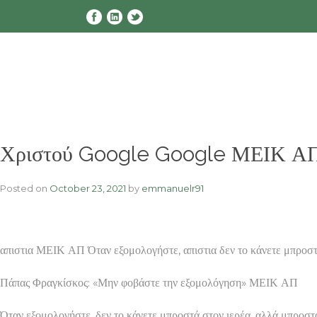
Skip
to
content
Χριστού Google Google ΜΕΙΚ ΑΠ 
Posted on
October 23, 2021
by
emmanuelr91
απιστια ΜΕΙΚ ΑΠ Όταν εξομολογήστε, απιστια δεν το κάνετε μπροστ
Πάπας Φραγκίσκος: «Μην φοβάστε την εξομολόγηση» ΜΕΙΚ ΑΠ
Όταν εξομολογήστε, δεν το κάνετε μπροστά στον ιερέα, αλλά μπροστά