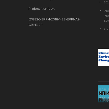
20
Project Number:
PR
PR
598826-EPP-1-2018-1-ES-EPPKA2-
SO
CBHE-JP
2 