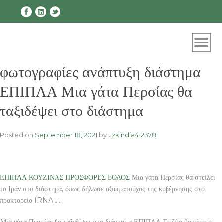
Skip
to
content
φωτογραφίες ανάπτυξη διάστημα
ΕΠΙΠΛΑ Μια γάτα Περσίας θα
ταξιδέψει στο διάστημα
Posted on
September 18, 2021
by
uzkindia412378
ΕΠΙΠΛΑ ΚΟΥΖΙΝΑΣ ΠΡΟΣΦΟΡΕΣ ΒΟΛΟΣ
Μια γάτα Περσίας θα στείλει
το Ιράν στο διάστημα, όπως δήλωσε αξιωματούχος της κυβέρνησης στο
πρακτορείο IRNA……
Μια γάτα Περσίας θα ταξιδέψει στο διάστημα ΕΠΙΠΛΑ Το ζώο θα γίνει ο