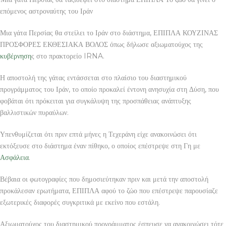
επόμενος αστροναύτης του Ιράν
Μια γάτα Περσίας θα στείλει το Ιράν στο διάστημα, ΕΠΙΠΛΑ ΚΟΥΖΙΝΑΣ
ΠΡΟΣΦΟΡΕΣ ΕΚΘΕΣΙΑΚΑ ΒΟΛΟΣ όπως δήλωσε αξιωματούχος της
κυβέρνηση
ς στο πρακτορείο IRNA.
Η αποστολή της γάτας εντάσσεται στο πλαίσιο του διαστημικού
προγράμματος του Ιράν, το οποίο προκαλεί έντονη ανησυχία στη Δύση, που
φοβάται ότι πρόκειται για συγκάλυψη της προσπάθειας ανάπτυξης
βαλλιστικών πυραύλων.
Υπενθυμίζεται ότι πριν επτά μήνες η Τεχεράνη είχε ανακοινώσει ότι
εκτόξευσε στο διάστημα έναν πίθηκο, ο οποίος επέστρεψε στη Γη με
Ασφάλεια
.
Βέβαια οι φωτογραφίες που δημοσιεύτηκαν πριν και μετά την αποστολή
προκάλεσαν ερωτήματα, ΕΠΙΠΛΑ αφού το ζώο που επέστρεψε παρουσίαζε
εξωτερικές διαφορές συγκριτικά με εκείνο που εστάλη.
Αξιωματούχος του διαστημικού προγράμματος έσπευσε να ανακοινώσει τότε