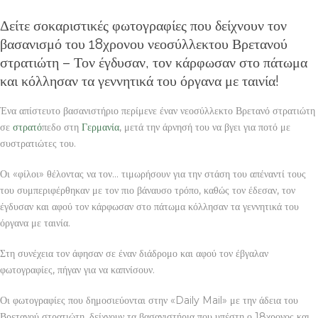
Δείτε σοκαριστικές φωτογραφίες που δείχνουν τον
βασανισμό του 18χρονου νεοσύλλεκτου Βρετανού
στρατιώτη – Τον έγδυσαν, τον κάρφωσαν στο πάτωμα
και κόλλησαν τα γεννητικά του όργανα με ταινία!
Ένα απίστευτο βασανιστήριο περίμενε έναν νεοσύλλεκτο Βρετανό στρατιώτη
σε
στρατό
πεδο στη
Γερμανία
, μετά την άρνησή του να βγει για ποτό με
συστρατιώτες του.
Οι «φίλοι» θέλοντας να τον… τιμωρήσουν για την στάση του απέναντί τους
του συμπεριφέρθηκαν με τον πιο βάναυσο τρόπο, καθώς τον έδεσαν, τον
έγδυσαν και αφού τον κάρφωσαν στο πάτωμα κόλλησαν τα γεννητικά του
όργανα με ταινία.
Στη συνέχεια τον άφησαν σε έναν διάδρομο και αφού τον έβγαλαν
φωτογραφίες, πήγαν για να καπνίσουν.
Οι φωτογραφίες που δημοσιεύονται στην «Daily Mail» με την άδεια του
Βρετανού στρατιώτη, δείχνουν τα βασανιστήρια που υπέστη ο 18χρονος και