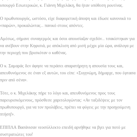
υπουργό Εσωτερικών, κ. Γιάννη Μιχελάκη, θα ήταν υπόθεση ρουτίνας.
Ο πρωθυπουργός, ωστόσο, είχε διαφορετική άποψη και έδωσε κανονικά το
«παρών», προκαλώντας… πανικό στους απόντες.
Αμέσως, σήμανε συναγερμός και όσοι απουσίαζαν σχεδόν… τσακίστηκαν για
να ανέβουν στην Κηφισιά, με απόκλιση από μισή μέχρι μία ώρα, ανάλογα με
την περιοχή που βρισκόταν ο καθένας.
Ο κ. Σαμαράς δεν άφησε να περάσει απαρατήρητη η απουσία τους και,
απευθυνόμενος σε έναν εξ αυτών, του είπε: «Συγγνώμη, δήμαρχε, που έφτασα
πριν από σένα».
Τότε, ο κ. Μιχελάκης πήρε το λόγο και, απευθυνόμενος προς τους
παρευρισκόμενους, πρόσθεσε χαριτολογώντας: «Αν ταξιδέψεις με τον
πρωθυπουργό, για να τον προλάβεις, πρέπει να φύγεις με την προηγούμενη
πτήση!».
ΕΠΙΠΛΑ Βασάνισαν νεοσύλλεκτο επειδή αρνήθηκε να βγει για ποτό με
συστρατιώτες του!