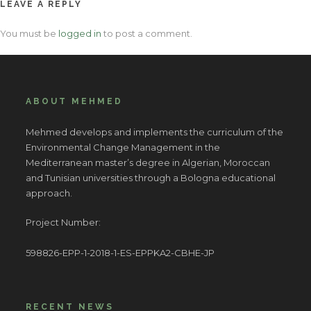
LEAVE A REPLY
You must be
logged in
to post a comment.
ABOUT MEHMED
Mehmed develops and implements the curriculum of the
Environmental Change Management in the
Mediterranean master’s degree in Algerian, Moroccan
and Tunisian universities through a Bologna educational
approach.
Project Number:
598826-EPP-1-2018-1-ES-EPPKA2-CBHE-JP
RECENT NEWS