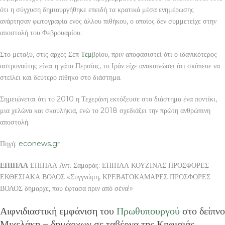
ότι η σύγχυση δημιουργήθηκε επειδή τα κρατικά μέσα ενημέρωσης
ανάρτησαν φωτογραφία ενός άλλου πιθήκου, ο οποίος δεν συμμετείχε στην
αποστολή του Φεβρουαρίου.
Στο μεταξύ, στις αρχές Σεπ
Τεμ
βρίου, πριν αποφασιστεί ότι ο ιδανικότερος
αστροναύτης είναι η γάτα Περσίας, το Ιράν είχε ανακοινώσει ότι σκόπευε να
στείλει και δεύτερο πίθηκο στο διάστημα.
Σημειώνεται ότι το 2010 η Τεχεράνη εκτόξευσε στο διάστημα ένα ποντίκι,
μια χελώνα και σκουλήκια, ενώ το 2018 σχεδιάζει την πρώτη ανθρώπινη
αποστολή.
Πηγή:
econews.gr
ΕΠΙΠΛΑ
ΕΠΙΠΛΑ Αντ. Σαμαράς: ΕΠΙΠΛΑ ΚΟΥΖΙΝΑΣ ΠΡΟΣΦΟΡΕΣ
ΕΚΘΕΣΙΑΚΑ ΒΟΛΟΣ «Συγγνώμη, ΚΡΕΒΑΤΟΚΑΜΑΡΕΣ ΠΡΟΣΦΟΡΕΣ
ΒΟΛΟΣ δήμαρχε, που έφτασα πριν από σένα!»
Αιφνιδιαστική εμφάνιση του
Πρωθυπουργού
στο δείπνο
Μιχελάκη – δημάρχων σε ταβέρνα της Κηφισιάς