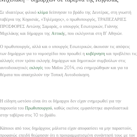
Σε ιδιαιτέρως φιλικό
κλίμα
δείπνησαν το βράδυ της Δευτέρας, στη γνωστή
ταβέρνα της Κηφισιάς, «Τηλέμαχος», ο πρωθυπουργός, ΤΡΑΠΕΖΑΡΙΕΣ
ΠΡΟΣΦΟΡΕΣ Αντώνης Σαμαράς, ο υπουργός Εσωτερικών, Γιάννης
Μιχελάκης και δήμαρχοι της
Αττική
ς, που εκλέγονται στη Β’ Αθηνών.
Ο πρωθυπουργός, αλλά και ο υπουργός Εσωτερικών, άκουσαν τις απόψεις
των δημάρχων για το νομοσχέδιο που προωθεί η
κυβέρνηση
και προβλέπει τις
αλλαγές στον τρόπο εκλογής δημάρχων και δημοτικών συμβούλων στις
αυτοδιοικητικές
εκλογές
του Μαΐου 2014, ενώ ενημερώθηκαν και για τα
θέματα που απασχολούν την Τοπική Αυτοδιοίκηση.
Η είδηση ωστόσο είναι ότι οι δήμαρχοι δεν είχαν ενημερωθεί για την
παρουσία του
Πρωθυπουργού
, καθώς εκείνος εμφανίστηκε αιφνιδιαστικά
στην ταβέρνα στις 10 το βράδυ.
Κάποιοι από τους δημάρχους μάλιστα είχαν αποφασίσει να μην παραστούν,
προφανώς επειδή θεώρησαν ότι η προγραμματισμένη συνάντησή τους με τον