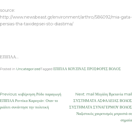
source:
http://www.newsbeast.gr/environment/arthro/586092/mia-gata-
persias-tha-taxidepsei-sto-diastima/
ΕΠΙΠΛΑ…
Posted in
Uncategorized
Tagged
ΕΠΙΠΛΑ ΚΟΥΖΙΝΑΣ ΠΡΟΣΦΟΡΕΣ ΒΟΛΟΣ
Post
Previous:
κυβέρνηση Ρόδο παραγωγή
Next:
mail Μεγάλη Βρετανία mail
ΕΠΙΠΛΑ Ροντίκα Καρογιάν: Οταν το
ΣΥΣΤΗΜΑΤΑ ΑΣΦΑΛΕΙΑΣ ΒΟΛΟΣ
navigation
ριάλιτι συνάντησε την πολιτική
ΣΥΣΤΗΜΑΤΑ ΣΥΝΑΓΕΡΜΟΥ ΒΟΛΟΣ
Ναζιστικός χαιρετισμός μπροστά σε
σημαία