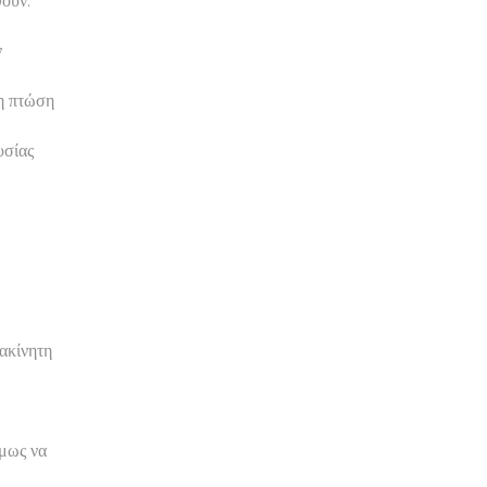
θούν.
ν
η πτώση
υσίας
ακίνητη
όμως να