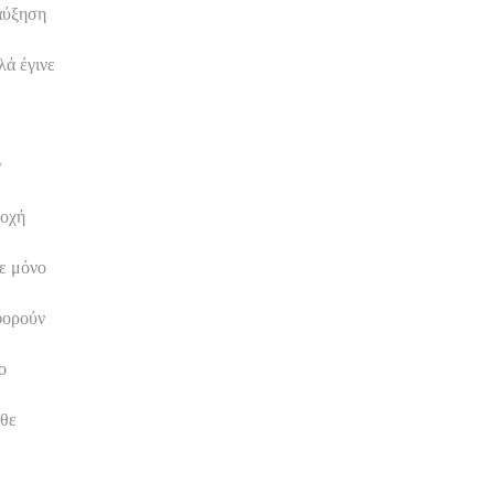
 αύξηση
λά έγινε
ν
ιοχή
βε μόνο
αφορούν
ο
θε