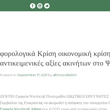
Skip
to
content
φορολογικά Κρίση οικονομική κρ
αντικειμενικές αξίες ακινήτων στο 
Posted on
September 17, 2021
by
alfonzovilla500
ΔΥΚΤΙΟ Γραφεία Ντετέκτιβ Πτολεμαΐδα ΙΔΙΩΤΙΚΟΙ ΕΡΕΥΝΗΤΕΣ ΝΤΕΤ
Συμβούλιο της Επικρατείας να ακυρωθεί η απόφαση του υπουργείου Ο
Γραφεία Ντετέκτιβ Αθήνα
έως 6.000 ευρώ ανά τετραγωνικό μέτρο…