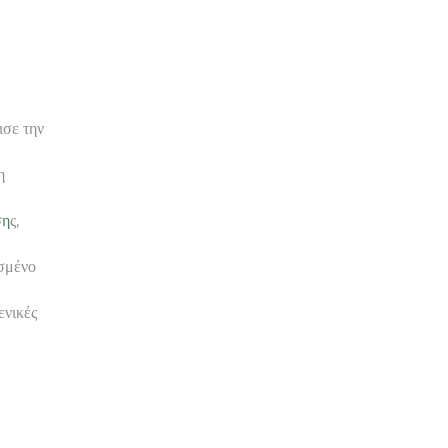
ισε την
η
ση
ς,
ασμένο
ενικές