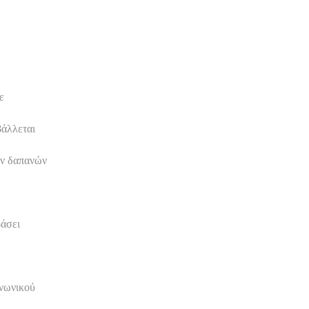
ε
βάλλεται
ων δαπανών
βάσει
ινωνικού