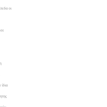
πεδα οι
 σε
η
 ίδια
νητης