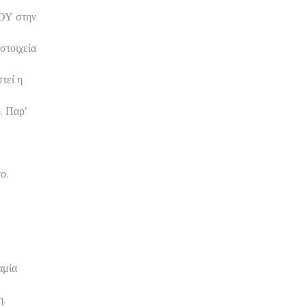
ΔΟΥ στην
στοιχεία
τεί η
. Παρ’
ο.
αμία
η.