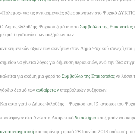
«Πόλεμος» για τις αντικειμενικές αξίες ακινήτων στο Ψυχικό 
Ο Δήμος Φιλοθέης-Ψυχικού ζητά από το
Συμβούλιο της Επικρατείας
ν
μέτροΤο γαϊτανάκι των αυξήσεων των
αντικειμενικών αξιών των ακινήτων στον Δήμο Ψυχικού συνεχίζεται 
σημείου να γίνεται λόγος για δήμευση περιουσιών, ενώ την ίδια στιγμ
καλείται για ακόμη μια φορά το
Συμβούλιο της Επικρατείας
να λύσει 
γόρδιο δεσμό των
αυθαίρετων
υπερβολικών αυξήσεων.
Και αυτό γιατί ο Δήμος Φιλοθέης – Ψυχικού και 13 κάτοικοι του Ψυχ
προσέφυγαν στο Ανώτατο Ακυρωτικό
δικαστήριο
και ζητούν να ακυρ
αντισυνταγματική
και παράνομη η από 28 Ιουνίου 2013 απόφαση το