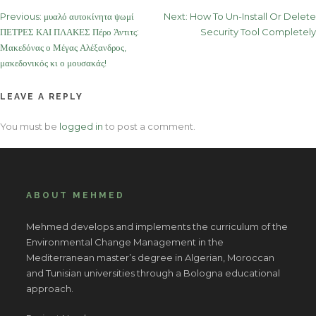
Post
Previous:
μυαλό αυτοκίνητα ψωμί
Next:
How To Un-Install Or Delete
ΠΕΤΡΕΣ ΚΑΙ ΠΛΑΚΕΣ Πέρο Άντιτς:
Security Tool Completely
navigation
Μακεδόνας ο Μέγας Αλέξανδρος,
μακεδονικός κι ο μουσακάς!
LEAVE A REPLY
You must be
logged in
to post a comment.
ABOUT MEHMED
Mehmed develops and implements the curriculum of the
Environmental Change Management in the
Mediterranean master’s degree in Algerian, Moroccan
and Tunisian universities through a Bologna educational
approach.