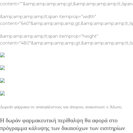
content=””&amp;amp;amp;amp;gt;&amp;amp;amp;amp;lt;/spa
&amp;amp;amp;amp;lt;span itemprop=”width”
content=”640″&amp;amp;amp;amp;gt;&amp;amp;amp;amp;lt;/
&amp;amp;amp;amp;lt;span itemprop=”height”
content=”480″&amp;amp;amp;amp;gt;&amp;amp;amp;amp;lt;/
Δωρεάν φάρμακα σε ανασφάλιστους και άπορους ανακοίνωσε ο Άδωνις
Η δωράν φαρμακευτική περίθαλψη θα αφορά στο
πρόγραμμα κάλυψης των δικαιούχων των εισιτηρίων