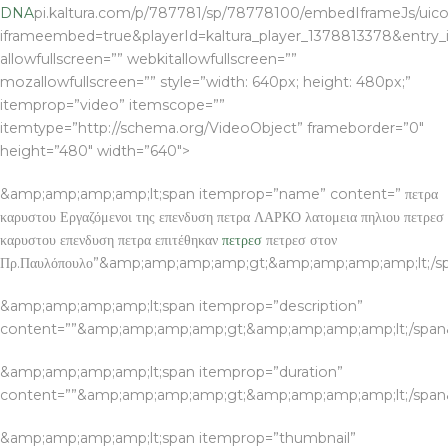
DNA
pi.kaltura.com/p/787781/sp/78778100/embedIframeJs/uico
iframeembed=true&playerId=kaltura_player_1378813378&entry_id
allowfullscreen=”” webkitallowfullscreen=””
mozallowfullscreen=”” style=”width: 640px; height: 480px;”
itemprop=”video” itemscope=””
itemtype=”http://schema.org/VideoObject” frameborder=”0″
height=”480″ width=”640″>
&amp;amp;amp;amp;lt;span itemprop=”name” content=” πετρα
καρυστου Εργαζόμενοι της επενδυση πετρα ΛΑΡΚΟ λατομεια πηλιου πετρεσ
καρυστου επενδυση πετρα επιτέθηκαν
πετρεσ
πετρεσ στον
Πρ.Παυλόπουλο”&amp;amp;amp;amp;gt;&amp;amp;amp;amp;lt;/
&amp;amp;amp;amp;lt;span itemprop=”description”
content=””&amp;amp;amp;amp;gt;&amp;amp;amp;amp;lt;/spa
&amp;amp;amp;amp;lt;span itemprop=”duration”
content=””&amp;amp;amp;amp;gt;&amp;amp;amp;amp;lt;/spa
&amp;amp;amp;amp;lt;span itemprop=”thumbnail”