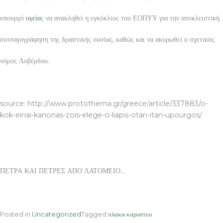
υπουργό
υγεία
ς να ανακληθεί η εγκύκλιος του ΕΟΠΥΥ για την αποκλειστική
συνταγογράφηση της δραστικής ουσίας, καθώς και να ακυρωθεί ο σχετικός
νόμος Λοβέρδου.
ΠΕΤΡΑ ΚΑΙ ΠΕΤΡΕΣ ΑΠΟ ΛΑΤΟΜΕΙΟ
source: http://www.protothema.gr/greece/article/337883/o-
kok-einai-kanonas-zois-elege-o-liapis-otan-itan-upourgos/
ΠΕΤΡΑ ΚΑΙ ΠΕΤΡΕΣ ΑΠΟ ΛΑΤΟΜΕΙΟ…
Posted in
Uncategorized
Tagged
πλακα καρυστου