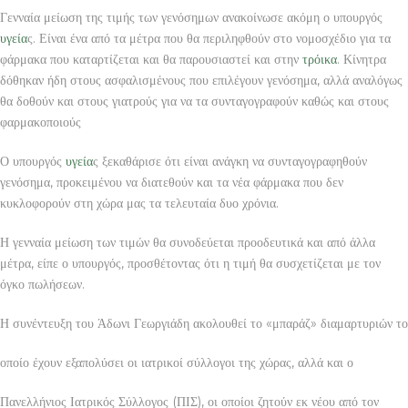
Γενναία μείωση της τιμής των γενόσημων ανακοίνωσε ακόμη ο υπουργός
υγεία
ς. Είναι ένα από τα μέτρα που θα περιληφθούν στο νομοσχέδιο για τα
φάρμακα που καταρτίζεται και θα παρουσιαστεί και στην
τρόικα
. Κίνητρα
δόθηκαν ήδη στους ασφαλισμένους που επιλέγουν γενόσημα, αλλά αναλόγως
θα δοθούν και στους γιατρούς για να τα συνταγογραφούν καθώς και στους
φαρμακοποιούς
Ο υπουργός
υγεία
ς ξεκαθάρισε ότι είναι ανάγκη να συνταγογραφηθούν
γενόσημα, προκειμένου να διατεθούν και τα νέα φάρμακα που δεν
κυκλοφορούν στη χώρα μας τα τελευταία δυο χρόνια.
Η γενναία μείωση των τιμών θα συνοδεύεται προοδευτικά και από άλλα
μέτρα, είπε ο υπουργός, προσθέτοντας ότι η τιμή θα συσχετίζεται με τον
όγκο πωλήσεων.
Η συνέντευξη του Άδωνι Γεωργιάδη ακολουθεί το «μπαράζ» διαμαρτυριών το
οποίο έχουν εξαπολύσει οι ιατρικοί σύλλογοι της χώρας, αλλά και ο
Πανελλήνιος Ιατρικός Σύλλογος (ΠΙΣ), οι οποίοι ζητούν εκ νέου από τον