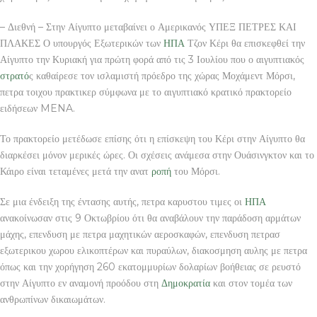
– Διεθνή – Στην Αίγυπτο μεταβαίνει ο Αμερικανός ΥΠΕΞ ΠΕΤΡΕΣ ΚΑΙ
ΠΛΑΚΕΣ Ο υπουργός Εξωτερικών των
ΗΠΑ
Τζον Κέρι θα επισκεφθεί την
Αίγυπτο την Κυριακή για πρώτη φορά από τις 3 Ιουλίου που ο αιγυπτιακός
στρατό
ς καθαίρεσε τον ισλαμιστή πρόεδρο της χώρας Μοχάμεντ Μόρσι,
πετρα τοιχου πρακτικερ σύμφωνα με το αιγυπτιακό κρατικό πρακτορείο
ειδήσεων MENA.
Το πρακτορείο μετέδωσε επίσης ότι η επίσκεψη του Κέρι στην Αίγυπτο θα
διαρκέσει μόνον μερικές ώρες. Οι σχέσεις ανάμεσα στην Ουάσινγκτον και το
Κάιρο είναι τεταμένες μετά την ανατ
ροπή
του Μόρσι.
Σε μια ένδειξη της έντασης αυτής, πετρα καρυστου τιμες οι
ΗΠΑ
ανακοίνωσαν στις 9 Οκτωβρίου ότι θα αναβάλουν την παράδοση αρμάτων
μάχης, επενδυση με πετρα μαχητικών αεροσκαφών, επενδυση πετρασ
εξωτερικου χωρου ελικοπτέρων και πυραύλων, διακοσμηση αυλης με πετρα
όπως και την χορήγηση 260 εκατομμυρίων δολαρίων βοήθειας σε ρευστό
στην Αίγυπτο εν αναμονή προόδου στη
Δημοκρατία
και στον τομέα των
ανθρωπίνων δικαιωμάτων.