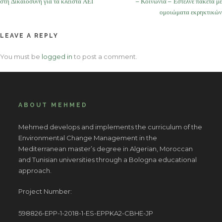
στη Δικαιοσύνη για τα κλειστά ΑΕΙ
– Κοινωνία – Έστελνε πακέτα με
ομοιώματα εκρηκτικών
LEAVE A REPLY
You must be
logged in
to post a comment.
ABOUT MEHMED
Mehmed develops and implements the curriculum of the
Environmental Change Management in the
Mediterranean master’s degree in Algerian, Moroccan
and Tunisian universities through a Bologna educational
approach.
Project Number:
598826-EPP-1-2018-1-ES-EPPKA2-CBHE-JP