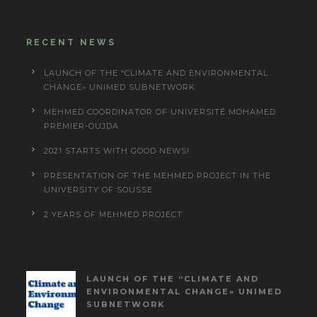
RECENT NEWS
LAUNCH OF THE “CLIMATE AND ENVIRONMENTAL
CHANGE» UNIMED SUBNETWORK
MEHMED COORDINATOR OF UNIVERSITÉ MOHAMED
PREMIER-OUJDA
2021 STARTS WITH GOOD NEWS!
PRESENTATION OF THE MEHMED PROJECT IN THE
UNIVERSITY OF SOUSSE
2 YEARS OF MEHMED PROJECT
LAUNCH OF THE “CLIMATE AND
ENVIRONMENTAL CHANGE» UNIMED
SUBNETWORK