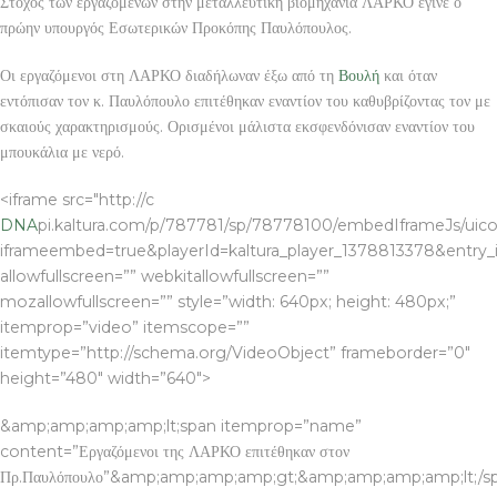
Στόχος των εργαζομένων στην μεταλλευτική βιομηχανία ΛΑΡΚΟ έγινε ο
πρώην υπουργός Εσωτερικών Προκόπης Παυλόπουλος.
Οι εργαζόμενοι στη ΛΑΡΚΟ διαδήλωναν έξω από τη
Βουλή
και όταν
εντόπισαν τον κ. Παυλόπουλο επιτέθηκαν εναντίον του καθυβρίζοντας τον με
σκαιούς χαρακτηρισμούς. Ορισμένοι μάλιστα εκσφενδόνισαν εναντίον του
μπουκάλια με νερό.
<iframe src="http://c
DNA
pi.kaltura.com/p/787781/sp/78778100/embedIframeJs/uico
iframeembed=true&playerId=kaltura_player_1378813378&entry_id
allowfullscreen=”” webkitallowfullscreen=””
mozallowfullscreen=”” style=”width: 640px; height: 480px;”
itemprop=”video” itemscope=””
itemtype=”http://schema.org/VideoObject” frameborder=”0″
height=”480″ width=”640″>
&amp;amp;amp;amp;lt;span itemprop=”name”
content=”Εργαζόμενοι της ΛΑΡΚΟ επιτέθηκαν στον
Πρ.Παυλόπουλο”&amp;amp;amp;amp;gt;&amp;amp;amp;amp;lt;/