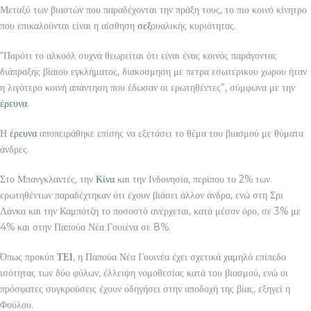
Μεταξύ των βιαστών που παραδέχονται την πράξη τους, το πιο κοινό κίνητρο
που επικαλούνται είναι η αίσθηση
σεξ
ουαλικής κυριότητας.
“Παρότι το αλκοόλ συχνά θεωρείται ότι είναι ένας κοινός παράγοντας
διάπραξης βίαιου εγκλήματος, διακοσμηση με πετρα εσωτερικου χωρου ήταν
η λιγότερο κοινή απάντηση που έδωσαν οι ερωτηθέντες”, σύμφωνα με την
έρευνα
.
Η
έρευνα
αποπειράθηκε επίσης να εξετάσει το θέμα του βιασμού με θύματα
άνδρες.
Στο Μπανγκλαντές, την
Κίνα
και την Ινδονησία, περίπου το 2% των
ερωτηθέντων παραδέχτηκαν ότι έχουν βιάσει άλλον άνδρα, ενώ στη Σρι
Λάνκα και την Καμπότζη το ποσοστό ανέρχεται, κατά μέσον όρο, σε 3% με
4% και στην Παπούα Νέα Γουιένα σε 8%.
Όπως προκύπ
ΤΕΙ
, η Παπούα Νέα Γουινέα έχει σχετικά χαμηλό επίπεδο
ισότητας των δύο φύλων, έλλειψη νομοθεσίας κατά του βιασμού, ενώ οι
πρόσφατες συγκρούσεις έχουν οδηγήσει στην αποδοχή της βίας, εξηγεί η
Φούλου.