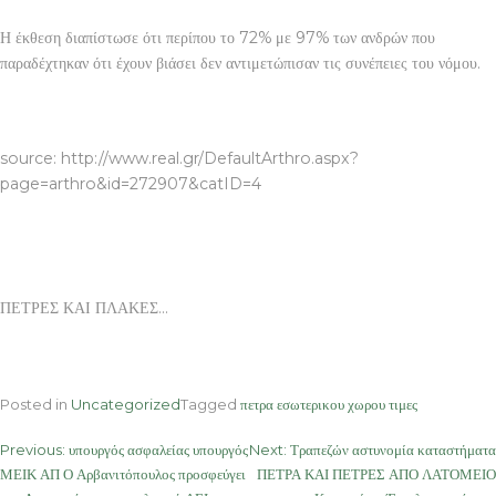
Η έκθεση διαπίστωσε ότι περίπου το 72% με 97% των ανδρών που
παραδέχτηκαν ότι έχουν βιάσει δεν αντιμετώπισαν τις συνέπειες του νόμου.
ΠΕΤΡΕΣ ΚΑΙ ΠΛΑΚΕΣ
source: http://www.real.gr/DefaultArthro.aspx?
page=arthro&id=272907&catID=4
ΠΕΤΡΕΣ ΚΑΙ ΠΛΑΚΕΣ…
Posted in
Uncategorized
Tagged
πετρα εσωτερικου χωρου τιμες
Post
Previous:
υπουργός ασφαλείας υπουργός
Next:
Τραπεζών αστυνομία καταστήματα
ΜΕΙΚ ΑΠ Ο Αρβανιτόπουλος προσφεύγει
ΠΕΤΡΑ ΚΑΙ ΠΕΤΡΕΣ ΑΠΟ ΛΑΤΟΜΕΙΟ
navigation