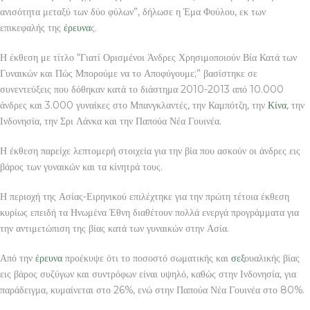
ανισότητα μεταξύ των δύο φύλων”, δήλωσε η Έμα Φούλου, εκ των
επικεφαλής της
έρευνα
ς.
Η έκθεση με τίτλο “Γιατί Ορισμένοι Άνδρες Χρησιμοποιούν Βία Κατά των
Γυναικών και Πώς Μπορούμε να το Αποφύγουμε;” βασίστηκε σε
συνεντεύξεις που δόθηκαν κατά το διάστημα 2010-2013 από 10.000
άνδρες και 3.000 γυναίκες στο Μπανγκλαντές, την Καμπότζη, την
Κίνα
, την
Ινδονησία, την Σρι Λάνκα και την Παπούα Νέα Γουινέα.
Η έκθεση παρείχε λεπτομερή στοιχεία για την βία που ασκούν οι άνδρες εις
βάρος των γυναικών και τα κίνητρά τους.
Η περιοχή της Ασίας-Ειρηνικού επιλέχτηκε για την πρώτη τέτοια έκθεση
κυρίως επειδή τα Ηνωμένα Έθνη διαθέτουν πολλά ενεργά προγράμματα για
την αντιμετώπιση της βίας κατά των γυναικών στην Ασία.
Από την
έρευνα
προέκυψε ότι το ποσοστό σωματικής και
σεξ
ουαλικής βίας
εις βάρος συζύγων και συντρόφων είναι υψηλό, καθώς στην Ινδονησία, για
παράδειγμα, κυμαίνεται στο 26%, ενώ στην Παπούα Νέα Γουινέα στο 80%.