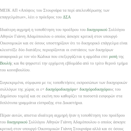
ΜΕΙΚ ΑΠ «Απόψεις του Στουρνάρα τα περί απελευθέρωσης των
επαγγελμάτων», λέει ο πρόεδρος του
ΔΣΑ
Ιδιαίτερη αιχμηρή η τοποθέτηση του προέδρου του
δικηγορικού
Συλλόγου
Αθηνών Γιάννη Αδαμόπουλου ο οποίος άσκησε κριτική στον υπουργό
Οικονομικών και σε όσους υποστηρίζουν ότι το δικηγορικό επάγγελμα είναι
κλειστόΣε δύο διατάξεις περιορίζονται οι ενστάσεις των δικηγόρων
αναφορικά με τον νέο Κώδικα που επεξεργάζεται η αρμόδια επιτ
ροπή
της
Βουλή
ς και θα ψηφιστεί την ερχόμενη εβδομάδα από το τρίτο θερινό τμήμα
του κοινοβουλίου.
Συγκεκριμένα, σύμφωνα με τις τοποθετήσεις εκπροσώπων των δικηγορικών
συλλόγων της χώρας οι ε<
δικηγόρο
δικηγόρο
<
δικηγόρο
δικηγόρο
υς του
Δημόσιου τομέα) και σε εκείνη που καθορίζει τα ποσοστά εισφορών στα
διπλότυπα γραμμάτια είσπραξης στα Δικαστήρια.
Πέραν αυτών, απιστια ιδιαίτερη αιχμηρή ήταν η τοποθέτηση του προέδρου
του
δικηγορικού
Συλλόγου Αθηνών Γιάννη Αδαμόπουλου ο οποίος άσκησε
κριτική στον υπουργό Οικονομικών Γιάννη Στουρνάρα αλλά και σε όσους