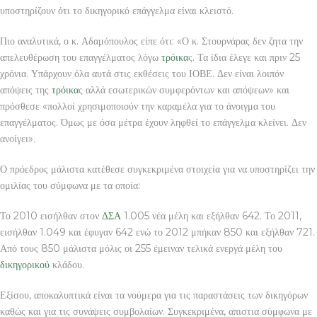
υποστηρίζουν ότι το δικηγορικό επάγγελμα είναι κλειστό.
Πιο αναλυτικά, ο κ. Αδαμόπουλος είπε ότι: «Ο κ. Στουρνάρας δεν ζητα την
απελευθέρωση του επαγγέλματος λόγω
τρόικα
ς. Τα ίδια έλεγε και πριν 25
χρόνια. Υπάρχουν όλα αυτά στις εκθέσεις του ΙΟΒΕ. Δεν είναι λοιπόν
απόψεις της
τρόικα
ς αλλά εσωτερικών συμφερόντων και απόψεων» και
πρόσθεσε «πολλοί χρησιμοποιούν την καραμέλα για το άνοιγμα του
επαγγέλματος. Όμως με όσα μέτρα έχουν ληφθεί το επάγγελμα κλείνει. Δεν
ανοίγει».
Ο πρόεδρος μάλιστα κατέθεσε συγκεκριμένα στοιχεία για να υποστηρίζει την
ομιλίας του σύμφωνα με τα οποία:
Το 2010 εισήλθαν στον
ΔΣΑ
1.005 νέα μέλη και εξήλθαν 642. Το 2011,
εισήλθαν 1.049 και έφυγαν 642 ενώ το 2012 μπήκαν 850 και εξήλθαν 721.
Από τους 850 μάλιστα μόλις οι 255 έμειναν τελικά ενεργά μέλη του
δικηγορικού
κλάδου.
Εξίσου, αποκαλυπτικά είναι τα νούμερα για τις παραστάσεις των δικηγόρων
καθώς και για τις συνάψεις συμβολαίων. Συγκεκριμένα, απιστια σύμφωνα με