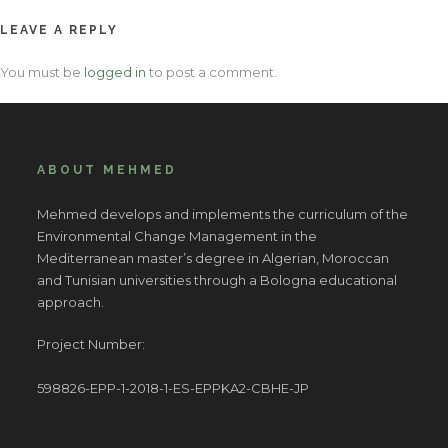
LEAVE A REPLY
You must be
logged in
to post a comment.
ABOUT MEHMED
Mehmed develops and implements the curriculum of the
Environmental Change Management in the
Mediterranean master’s degree in Algerian, Moroccan
and Tunisian universities through a Bologna educational
approach.
Project Number:
598826-EPP-1-2018-1-ES-EPPKA2-CBHE-JP