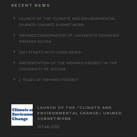
RECENT NEWS
LAUNCH OF THE “CLIMATE AND ENVIRONMENTAL
CHANGE» UNIMED SUBNETWORK
MEHMED COORDINATOR OF UNIVERSITÉ MOHAMED
PREMIER-OUJDA
2021 STARTS WITH GOOD NEWS!
PRESENTATION OF THE MEHMED PROJECT IN THE
UNIVERSITY OF SOUSSE
2 YEARS OF MEHMED PROJECT
LAUNCH OF THE “CLIMATE AND
ENVIRONMENTAL CHANGE» UNIMED
SUBNETWORK
10 Feb 2021