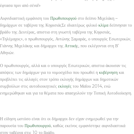
έφτασα πριν από σένα!»
Αιφνιδιαστική εμφάνιση του
Πρωθυπουργού
στο δείπνο Μιχελάκη –
δημάρχων σε ταβέρνα της ΚηφισιάςΣε ιδιαιτέρως φιλικό
κλίμα
δείπνησαν το
βράδυ της Δευτέρας, απιστια στη γνωστή ταβέρνα της Κηφισιάς,
«Τηλέμαχος», ο πρωθυπουργός, Αντώνης Σαμαράς, ο υπουργός Εσωτερικών,
Γιάννης Μιχελάκης και δήμαρχοι της
Αττική
ς, που εκλέγονται στη Β’
Αθηνών.
Ο πρωθυπουργός, αλλά και ο υπουργός Εσωτερικών, απιστια άκουσαν τις
απόψεις των δημάρχων για το νομοσχέδιο που προωθεί η
κυβέρνηση
και
προβλέπει τις αλλαγές στον τρόπο εκλογής δημάρχων και δημοτικών
συμβούλων στις αυτοδιοικητικές
εκλογές
του Μαΐου 2014, ενώ
ενημερώθηκαν και για τα θέματα που απασχολούν την Τοπική Αυτοδιοίκηση.
Η είδηση ωστόσο είναι ότι οι δήμαρχοι δεν είχαν ενημερωθεί για την
παρουσία του
Πρωθυπουργού
, καθώς εκείνος εμφανίστηκε αιφνιδιαστικά
στην ταβέρνα στις 10 το βράδυ.