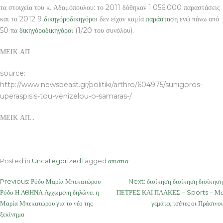
τα στοιχεία του κ. Αδαμόπουλου: το 2011 δόθηκαν 1.056.000 παραστάσεις
και το 2012 9
δικηγόρο
δικηγόρο
ι δεν είχαν καμία
παράσταση
ενώ πάνω από
50 πα
δικηγόρο
δικηγόρο
ι (1/20 του συνόλου).
ΜΕΙΚ ΑΠ
source:
http://www.newsbeast.gr/politiki/arthro/604975/sunigoros-
uperaspisis-tou-venizelou-o-samaras-/
ΜΕΙΚ ΑΠ…
Posted in
Uncategorized
Tagged
απιστια
Post
Previous:
Ρόδο Μαρία Μπεκατώρου
Next:
διοίκηση διοίκηση διοίκηση
Ρόδο Η ΑΘΗΝΑ Αγχωμένη δηλώνει η
ΠΕΤΡΕΣ ΚΑΙ ΠΛΑΚΕΣ – Sports – Με
navigation
Μαρία Μπεκατώρου για το νέο της
γεμάτες τσέπες οι Πράσινοι
ξεκίνημα