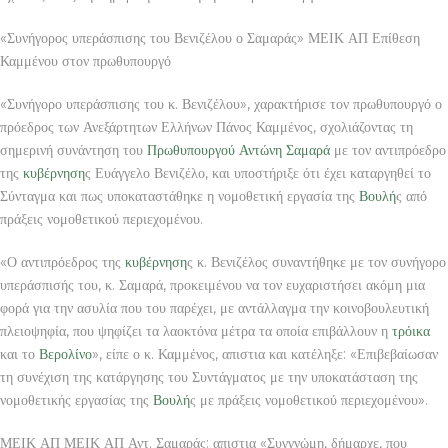
«Συνήγορος υπεράσπισης του Βενιζέλου ο Σαμαράς» ΜΕΙΚ ΑΠ Επίθεση
Καμμένου στον πρωθυπουργό
«Συνήγορο υπεράσπισης του κ. Βενιζέλου», χαρακτήρισε τον πρωθυπουργό ο
πρόεδρος των Ανεξάρτητων Ελλήνων Πάνος Καμμένος, σχολιάζοντας τη
σημερινή συνάντηση του
Πρωθυπουργού
Αντώνη Σαμαρά
με τον αντιπρόεδρο
της
κυβέρνηση
ς Ευάγγελο Βενιζέλο, και υποστήριξε ότι έχει καταργηθεί το
Σύνταγμα και πως υποκαταστάθηκε η νομοθετική εργασία της
Βουλή
ς από
πράξεις νομοθετικού περιεχομένου.
«Ο αντιπρόεδρος της
κυβέρνηση
ς κ. Βενιζέλος συναντήθηκε με τον συνήγορο
υπεράσπισής του, κ. Σαμαρά, προκειμένου να τον ευχαριστήσει ακόμη μια
φορά για την ασυλία που του παρέχει, με αντάλλαγμα την κοινοβουλευτική
πλειοψηφία, που ψηφίζει τα λαοκτόνα μέτρα τα οποία επιβάλλουν η
τρόικα
και το
Βερολίνο
», είπε ο κ. Καμμένος, απιστια και κατέληξε: «Επιβεβαίωσαν
τη συνέχιση της κατάργησης του Συντάγματος με την υποκατάσταση της
νομοθετικής εργασίας της
Βουλή
ς με πράξεις νομοθετικού περιεχομένου».
ΜΕΙΚ ΑΠ ΜΕΙΚ ΑΠ Αντ. Σαμαράς: απιστια «Συγγνώμη, δήμαρχε, που