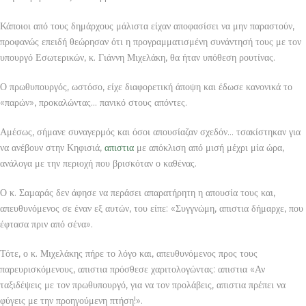
Κάποιοι από τους δημάρχους μάλιστα είχαν αποφασίσει να μην παραστούν,
προφανώς επειδή θεώρησαν ότι η προγραμματισμένη συνάντησή τους με τον
υπουργό Εσωτερικών, κ. Γιάννη Μιχελάκη, θα ήταν υπόθεση ρουτίνας.
Ο πρωθυπουργός, ωστόσο, είχε διαφορετική άποψη και έδωσε κανονικά το
«παρών», προκαλώντας… πανικό στους απόντες.
Αμέσως, σήμανε συναγερμός και όσοι απουσίαζαν σχεδόν… τσακίστηκαν για
να ανέβουν στην Κηφισιά,
απιστια
με απόκλιση από μισή μέχρι μία ώρα,
ανάλογα με την περιοχή που βρισκόταν ο καθένας.
Ο κ. Σαμαράς δεν άφησε να περάσει απαρατήρητη η απουσία τους και,
απευθυνόμενος σε έναν εξ αυτών, του είπε: «Συγγνώμη, απιστια δήμαρχε, που
έφτασα πριν από σένα».
Τότε, ο κ. Μιχελάκης πήρε το λόγο και, απευθυνόμενος προς τους
παρευρισκόμενους, απιστια πρόσθεσε χαριτολογώντας: απιστια «Αν
ταξιδέψεις με τον πρωθυπουργό, για να τον προλάβεις, απιστια πρέπει να
φύγεις με την προηγούμενη πτήση!».