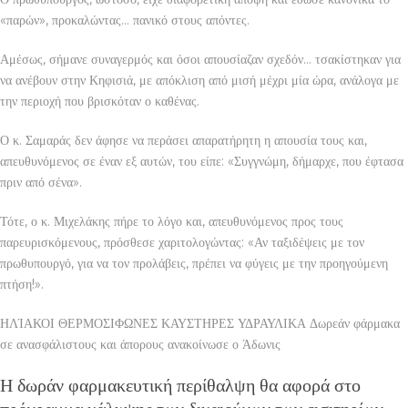
«παρών», προκαλώντας… πανικό στους απόντες.
Αμέσως, σήμανε συναγερμός και όσοι απουσίαζαν σχεδόν… τσακίστηκαν για
να ανέβουν στην Κηφισιά, με απόκλιση από μισή μέχρι μία ώρα, ανάλογα με
την περιοχή που βρισκόταν ο καθένας.
Ο κ. Σαμαράς δεν άφησε να περάσει απαρατήρητη η απουσία τους και,
απευθυνόμενος σε έναν εξ αυτών, του είπε: «Συγγνώμη, δήμαρχε, που έφτασα
πριν από σένα».
Τότε, ο κ. Μιχελάκης πήρε το λόγο και, απευθυνόμενος προς τους
παρευρισκόμενους, πρόσθεσε χαριτολογώντας: «Αν ταξιδέψεις με τον
πρωθυπουργό, για να τον προλάβεις, πρέπει να φύγεις με την προηγούμενη
πτήση!».
ΗΛΊΑΚΟΙ ΘΕΡΜΟΣΙΦΩΝΕΣ ΚΑΥΣΤΗΡΕΣ ΥΔΡΑΥΛΙΚΑ Δωρεάν φάρμακα
σε ανασφάλιστους και άπορους ανακοίνωσε ο Άδωνις
Η δωράν φαρμακευτική περίθαλψη θα αφορά στο