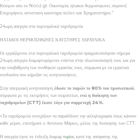
Κόσμου απο το Nooz.gr. Οικονομία, ηλιακοι θερμοσιφωνες σκρουτζ
Επιχειρήσεις αντισταση καυστηρα πελλετ και Χρηματιστήριο.”
24ωρη απεργία στα πορτογαλικά ταχυδρομεία
ΗΛΊΑΚΟΙ ΘΕΡΜΟΣΙΦΩΝΕΣ ΚΑΥΣΤΗΡΕΣ ΥΔΡΑΥΛΙΚΑ
Οι εργαζόμενοι στα πορτογαλικά ταχυδρομεία πραγματοποίησαν σήμερα
24ωρη απεργία διαμαρτυρόμενοι ενάντια στην ιδιωτικοποίησή τους και για
την υποβάθμιση των συνθηκών εργασίας τους, σύμφωνα με τα εργατικά
συνδικάτα που κήρυξαν τις κινητοποιήσεις.
Στην απεργιακή κινητοποίηση
έδωσε το παρών το 80% του προσωπικού
,
σύμφωνα με τις εκτιμήσεις των σωματείων,
ενώ η διοίκηση των
ταχυδρομείων (CTT) έκανε λόγο για συμμετοχή 24%.
«Τα ταχυδρομεία συνεχίζουν να παραδίδουν την αλληλογραφία όπως κάνουν
κάθε μέρα», επεσήμανε ο Αντόνιου Μάρκες, μέλος της διοίκησης των CTT.
Η απεργία έγινε σε ένδειξη διαμαρ
τυρί
ας κατά της απόφασης της