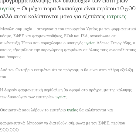
πρόγραμμα κάλυψης των δικαιούχων των εισιτηρίων
υγεία
ς – Οι μέχρι τώρα δικαιούχοι είναι περίπου 10.500
αλλά αυτοί καλύπτονται μόνο για εξετάσεις
ιατρικές
.
Mεγάλη συμμαχία – συνεργασία του υπουργείου Yγείας με τον φαρμακευτικό
κόσμο, ΣΦΕΕ και φαρμακαποθήκες, ΕΟΦ και ΙΣΑ, ανακοίνωσε σε
συνέντευξη Τύπου που παραχώρησε ο υπουργός
υγεία
ς Άδωνις Γεωργιάδης, ο
οποίος εξασφάλισε την παραχώρηση φαρμάκων σε όλους τους ανασφάλιστους
και άπορους.
Από τον Οκτώβριο εκτιμάται ότι το πρόγραμμα θα είναι στην πλήρη εξέλιξή
του.
Η δωρεάν φαρμακευτική περίθαλψη θα αφορά στο πρόγραμμα της κάλυψης
των δικαιούχων των εισιτηρίων
υγεία
ς.
Ουσιαστικά οσοι λάβουν το εισιτήριο
υγεία
ς θα καλύπτονται και
φαρμακευτικά. Μπορούν να διατεθούν, σύμφωνα με τον ΣΦΕΕ, περίπου
900.000