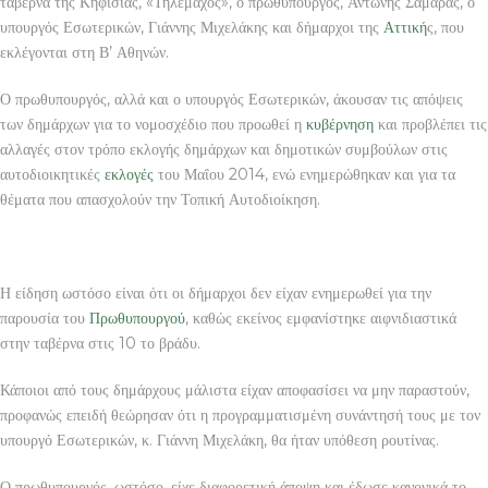
ταβέρνα της Κηφισιάς, «Τηλέμαχος», ο πρωθυπουργός, Αντώνης Σαμαράς, ο
υπουργός Εσωτερικών, Γιάννης Μιχελάκης και δήμαρχοι της
Αττική
ς, που
εκλέγονται στη Β’ Αθηνών.
Ο πρωθυπουργός, αλλά και ο υπουργός Εσωτερικών, άκουσαν τις απόψεις
των δημάρχων για το νομοσχέδιο που προωθεί η
κυβέρνηση
και προβλέπει τις
αλλαγές στον τρόπο εκλογής δημάρχων και δημοτικών συμβούλων στις
αυτοδιοικητικές
εκλογές
του Μαΐου 2014, ενώ ενημερώθηκαν και για τα
θέματα που απασχολούν την Τοπική Αυτοδιοίκηση.
Η είδηση ωστόσο είναι ότι οι δήμαρχοι δεν είχαν ενημερωθεί για την
παρουσία του
Πρωθυπουργού
, καθώς εκείνος εμφανίστηκε αιφνιδιαστικά
στην ταβέρνα στις 10 το βράδυ.
Κάποιοι από τους δημάρχους μάλιστα είχαν αποφασίσει να μην παραστούν,
προφανώς επειδή θεώρησαν ότι η προγραμματισμένη συνάντησή τους με τον
υπουργό Εσωτερικών, κ. Γιάννη Μιχελάκη, θα ήταν υπόθεση ρουτίνας.
Ο πρωθυπουργός, ωστόσο, είχε διαφορετική άποψη και έδωσε κανονικά το