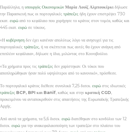
Παράλληλα, η
υπουργός Οικονομικών
Μαρία Λουίζ Αλμπουκέρκι
δήλωσε
την Παρασκευή πως οι πορτογαλικές
τράπεζες
ήδη έχουν επιστρέψει 730
εκατ.
ευρώ
από το κεφάλαιο που χορήγησε το κράτος στον τομέα, καθώς και
445 εκατ.
ευρώ
σε τόκους.
«Η
κυβέρνηση
δεν έχει κανέναν απολύτως λόγο να ανησυχεί για τις
πορτογαλικές
τράπεζες
, ή να σκέπτεται πως αυτές θα έχουν ανάγκη από
επιπλέον κεφάλαια», δήλωσε η ίδια, μιλώντας στο Κοινοβούλιο.
«Τα χρήματα προς τις
τράπεζες
δεν χαρίστηκαν. Οι τόκοι που
αποπληρώθηκαν ήσαν πολύ υψηλότεροι από το κανονικό», πρόσθεσε.
Το πορτογαλικό κράτος διέθεσε συνολικά 7,25 δισεκ.
ευρώ
στις ιδιωτικές
τράπεζες
BCP, BPI και Banif
, καθώς και στην
κρατική CGD
,
προκειμένου να ανταποκριθούν στις απαιτήσεις της Ευρωπαϊκής Τραπεζικής
Αρχής.
Από αυτά τα χρήματα, τα 5,6 δισεκ.
ευρώ
διατέθηκαν στο κονδύλιο των 12
δισεκ.
ευρώ
για την ανακεφαλαιοποίηση των τραπεζών στο πλαίσιο του