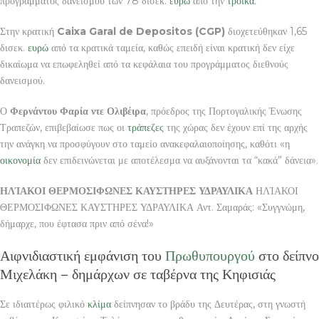
προγράμματος δανεισμού των 78 δισεκ.
ευρώ
από την
τρόικα
.
Στην κρατική
Caixa Garal de Depositos (CGP)
διοχετεύθηκαν 1,65
δισεκ.
ευρώ
από τα κρατικά ταμεία, καθώς επειδή είναι κρατική δεν είχε
δικαίωμα να επωφεληθεί από τα κεφάλαια του προγράμματος διεθνούς
δανεισμού.
Ο
Φερνάντου Φαρία ντε Ολιβέιρα
, πρόεδρος της Πορτογαλικής Ένωσης
Τραπεζών, επιβεβαίωσε πως οι
τράπεζες
της χώρας δεν έχουν επί της αρχής
την ανάγκη να προσφύγουν στο ταμείο ανακεφαλαιοποίησης, καθότι «η
οικονομία
δεν επιδεινώνεται με αποτέλεσμα να αυξάνονται τα “κακά” δάνεια».
ΗΛΊΑΚΟΙ ΘΕΡΜΟΣΙΦΩΝΕΣ ΚΑΥΣΤΗΡΕΣ ΥΔΡΑΥΛΙΚΑ
ΗΛΊΑΚΟΙ
ΘΕΡΜΟΣΙΦΩΝΕΣ ΚΑΥΣΤΗΡΕΣ ΥΔΡΑΥΛΙΚΑ Αντ. Σαμαράς: «Συγγνώμη,
δήμαρχε, που έφτασα πριν από σένα!»
Αιφνιδιαστική εμφάνιση του
Πρωθυπουργού
στο δείπνο
Μιχελάκη – δημάρχων σε ταβέρνα της Κηφισιάς
Σε ιδιαιτέρως φιλικό
κλίμα
δείπνησαν το βράδυ της Δευτέρας, στη γνωστή