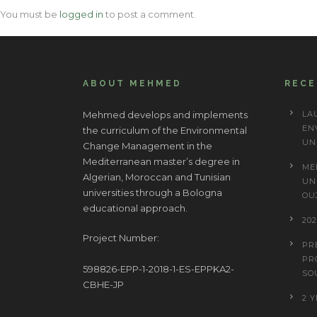
You must be
logged in
to post a comment.
ABOUT MEHMED
REC
Mehmed develops and implements
LA
EN
the curriculum of the Environmental
UN
Change Management in the
Mediterranean master’s degree in
ME
Algerian, Moroccan and Tunisian
UN
universities through a Bologna
OU
educational approach.
20
Project Number:
PR
PR
598826-EPP-1-2018-1-ES-EPPKA2-
SO
CBHE-JP
2 