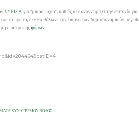
ον
ΣΥΡΙΖΑ
για “μικροψυχία”, καθώς δεν αναγνωρίζει την επιτυχία γ
θελε το πρώτο, δεν θα θόλωνε την εικόνα των δημοσιονομικών μεγεθώ
η μη επιστροφής
φόρων
».
thro&id=284464&catID=4
ΣΤΗΜΑΤΑ ΣΥΝΑΓΕΡΜΟΥ ΒΟΛΟΣ