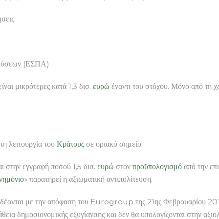
ήσεις
δύσεων (ΕΣΠΑ).
ναι μικρότερες κατά 1,3 δισ.
ευρώ
έναντι του στόχου. Μόνο από τη 
 τη λειτουργία του
Κράτους
σε οριακό σημείο.
ι στην εγγραφή ποσού 1,5 δισ.
ευρώ
στον
προϋπολογισμό
από την επ
νημόνιο
» παρατηρεί η αξιωματική αντιπολίτευση.
υνδέονται με την απόφαση του Eurogroup της 21ης Φεβρουαρίου 201
άθεια δημοσιονομικής εξυγίανσης και δεν θα υπολογίζονται στην αξ