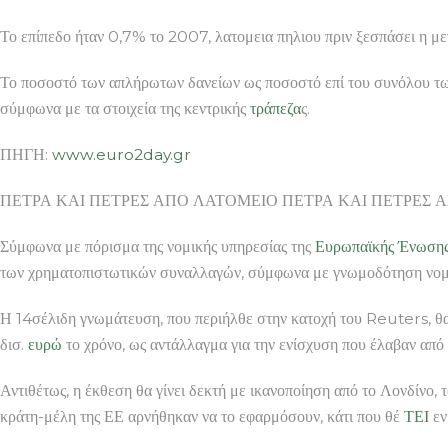
Το επίπεδο ήταν 0,7% το 2007, λατομεια πηλιου πριν ξεσπάσει η μ
Το ποσοστό των απλήρωτων δανείων ως ποσοστό επί του συνόλου τω
σύμφωνα με τα στοιχεία της κεντρικής
τράπεζα
ς.
ΠΗΓΗ:
www.euro2day.gr
ΠΕΤΡΑ ΚΑΙ ΠΕΤΡΕΣ ΑΠΟ ΛΑΤΟΜΕΙΟ ΠΕΤΡΑ ΚΑΙ ΠΕΤΡΕΣ ΑΠΟ ΛΑΤ
Σύμφωνα με πόρισμα της νομικής υπηρεσίας της
Ευρωπαϊκής Ένωση
των χρηματοπιστωτικών συναλλαγών, σύμφωνα με γνωμοδότηση νομ
Η 14σέλιδη γνωμάτευση, που περιήλθε στην κατοχή του Reuters, θα
δισ.
ευρώ
το χρόνο, ως αντάλλαγμα για την ενίσχυση που έλαβαν από
Αντιθέτως, η έκθεση θα γίνει δεκτή με ικανοποίηση από το Λονδίνο,
κράτη-μέλη της ΕΕ αρνήθηκαν να το εφαρμόσουν, κάτι που θέ
ΤΕΙ
εν