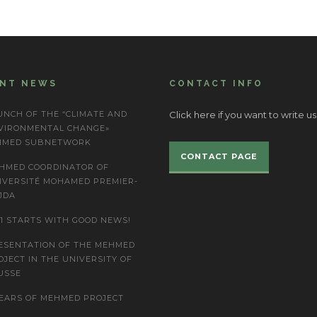
ENT NEWS
CONTACT INFO
UNCH OF THE “CLIMATE AND
Click here if you want to write us
VIRONMENTAL CHANGE»
IMED SUBNETWORK
CONTACT PAGE
HMED COORDINATOR OF
IVERSITÉ MOHAMED PREMIER-
JDA
21 STARTS WITH GOOD NEWS!
ESENTATION OF THE MEHMED
OJECT IN THE UNIVERSITY OF
USSE
YEARS OF MEHMED PROJECT