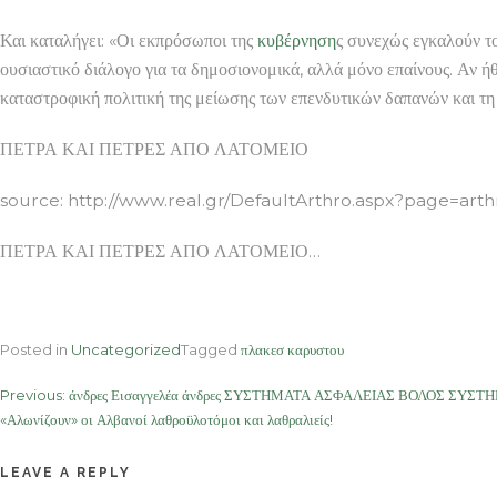
Και καταλήγει: «Οι εκπρόσωποι της
κυβέρνηση
ς συνεχώς εγκαλούν τ
ουσιαστικό διάλογο για τα δημοσιονομικά, αλλά μόνο επαίνους. Αν ή
καταστροφική πολιτική της μείωσης των επενδυτικών δαπανών και τ
ΠΕΤΡΑ ΚΑΙ ΠΕΤΡΕΣ ΑΠΟ ΛΑΤΟΜΕΙΟ
source: http://www.real.gr/DefaultArthro.aspx?page=ar
ΠΕΤΡΑ ΚΑΙ ΠΕΤΡΕΣ ΑΠΟ ΛΑΤΟΜΕΙΟ…
Posted in
Uncategorized
Tagged
πλακεσ καρυστου
Post
Previous:
άνδρες Εισαγγελέα άνδρες ΣΥΣΤΗΜΑΤΑ ΑΣΦΑΛΕΙΑΣ ΒΟΛΟΣ ΣΥ
«Αλωνίζουν» οι Αλβανοί λαθροϋλοτόμοι και λαθραλιείς!
navigation
LEAVE A REPLY