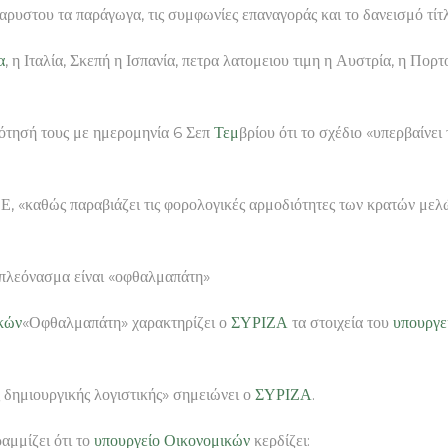
καρυστου τα παράγωγα, τις συμφωνίες επαναγοράς και το δανεισμό τίτ
α
, η Ιταλία, Σκεπή η Ισπανία, πετρα λατομειου τιμη η Αυστρία, η Πο
δότησή τους με ημερομηνία 6 Σεπ
Τεμ
βρίου ότι το σχέδιο «υπερβαίνε
ΕΕ, «καθώς παραβιάζει τις φορολογικές αρμοδιότητες των κρατών με
 πλεόνασμα είναι «οφθαλμαπάτη»
κών
«Οφθαλμαπάτη» χαρακτηρίζει ο
ΣΥΡΙΖΑ
τα στοιχεία του
υπουργε
ς δημιουργικής λογιστικής» σημειώνει ο
ΣΥΡΙΖΑ
.
αμμίζει ότι το
υπουργείο Οικονομικών
κερδίζει: