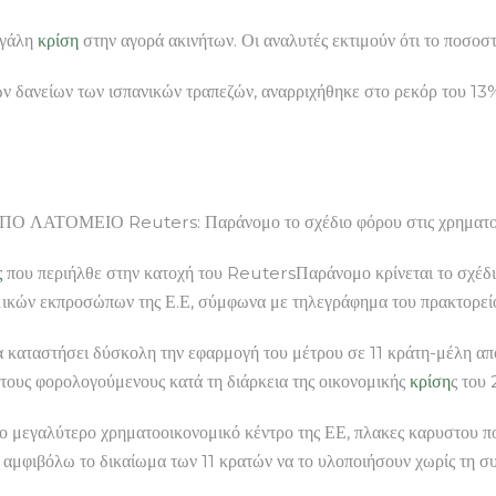
εγάλη
κρίση
στην αγορά ακινήτων. Οι αναλυτές εκτιμούν ότι το ποσοσ
ν δανείων των ισπανικών τραπεζών, αναρριχήθηκε στο ρεκόρ του 13
ΟΜΕΙΟ Reuters: Παράνομο το σχέδιο φόρου στις χρηματοπι
ς
που περιήλθε στην κατοχή του ReutersΠαράνομο κρίνεται το σχέδι
ικών εκπροσώπων της Ε.Ε, σύμφωνα με τηλεγράφημα του πρακτορε
 καταστήσει δύσκολη την εφαρμογή του μέτρου σε 11 κράτη-μέλη από
 τους φορολογούμενους κατά τη διάρκεια της οικονομικής
κρίση
ς του
 το μεγαλύτερο χρηματοοικονομικό κέντρο της ΕΕ, πλακες καρυστου π
 αμφιβόλω το δικαίωμα των 11 κρατών να το υλοποιήσουν χωρίς τη σ