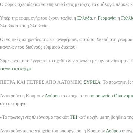
Ο φόρος σχεδιάζεται να επιβληθεί στις μετοχές, τα ομόλογα, πλακες 
Υπέρ της εφαρμογής του έχουν ταχθεί η
Ελλάδα
, η
Γερμανία
, η
Γαλλί
Σλοβακία και η Σλοβενία.
Οι νομικές υπηρεσίες της ΕΕ αναφέρουν, ωστόσο, Σκεπή στη γνωμο
κανόνων του διεθνούς εθιμικού δικαίου».
Σύμφωνα με το έγγραφο, το σχέδιο δεν συνάδει με την συνθήκη της 
newmoney.gr
ΠΕΤΡΑ ΚΑΙ ΠΕΤΡΕΣ ΑΠΟ ΛΑΤΟΜΕΙΟ
ΣΥΡΙΖΑ
: Το πρωτογενές
Αντικρούει η Κουμουν
Δούρου
τα στοιχεία του
υπουργείου Οικονομι
στο οκτάμηνο.
«Το πρωτογενές πλεόνασμα προκύπ
ΤΕΙ
κατ’ αρχήν με τη βοήθεια τη
Αντικρούοντας τα στοιχεία του υπουργείου, η Κουμουν
Δούρου
υπογρ