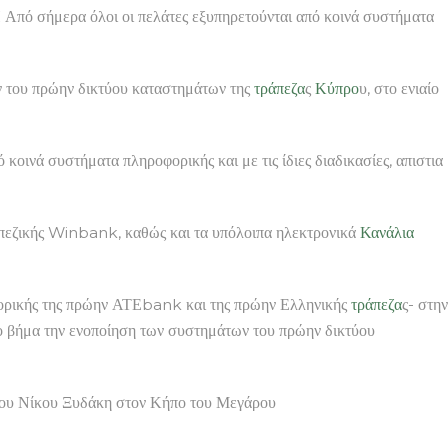
μερα όλοι οι πελάτες εξυπηρετούνται από κοινά συστήματα
ν του πρώην δικτύου καταστημάτων της
τράπεζα
ς
Κύπρο
υ, στο ενιαίο
 κοινά συστήματα πληροφορικής και με τις ίδιες διαδικασίες, απιστια
ραπεζικής Winbank, καθώς και τα υπόλοιπα ηλεκτρονικά
Κανάλια
φορικής της πρώην ΑΤΕbank και της πρώην Ελληνικής
τράπεζα
ς- στην
ο βήμα την ενοποίηση των συστημάτων του πρώην δικτύου
ίκου Ξυδάκη στον Κήπο του Μεγάρου