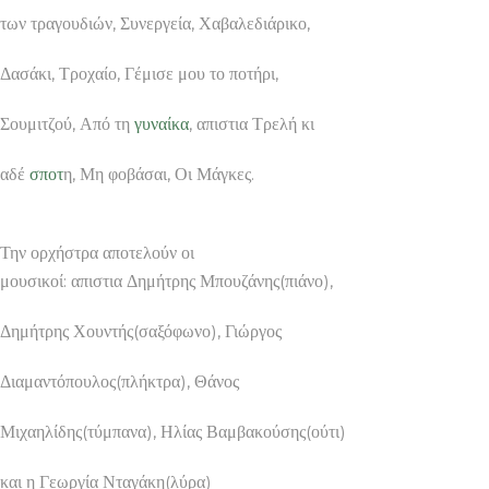
των τραγουδιών, Συνεργεία, Χαβαλεδιάρικο,
Δασάκι, Τροχαίο, Γέμισε μου το ποτήρι,
Σουμιτζού, Από τη
γυναίκα
, απιστια Τρελή κι
αδέ
σποτ
η, Μη φοβάσαι, Οι Μάγκες.
Την ορχήστρα αποτελούν οι
μουσικοί: απιστια Δημήτρης Μπουζάνης(πιάνο),
Δημήτρης Χουντής(σαξόφωνο), Γιώργος
Διαμαντόπουλος(πλήκτρα), Θάνος
Μιχαηλίδης(τύμπανα), Ηλίας Βαμβακούσης(ούτι)
και η Γεωργία Νταγάκη(λύρα)