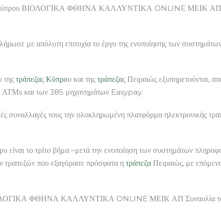
ς-Κύπρου ΒΙΟΛΟΓΙΚΑ ΦΘΗΝΑ ΚΑΛΛΥΝΤΙΚΑ ONLINE ΜΕΙΚ ΑΠ Από σή
λήρωσε με απόλυτη επιτυχία το έργο της ενοποίησης των συστημάτω
υ της
τράπεζα
ς
Κύπρο
υ και της
τράπεζα
ς Πειραιώς εξυπηρετούνται, από
00 ΑΤΜs και των 385 μηχανημάτων Easypay.
ονικές συναλλαγές τους την ολοκληρωμένη πλατφόρμα ηλεκτρονικής τ
ρυ είναι το τρίτο βήμα –μετά την ενοποίηση των συστημάτων πληρο
ων τραπεζών που εξαγόρασε πρόσφατα η
τράπεζα
Πειραιώς, με επόμεν
ΟΓΙΚΑ ΦΘΗΝΑ ΚΑΛΛΥΝΤΙΚΑ ONLINE ΜΕΙΚ ΑΠ Συναυλία του Ν