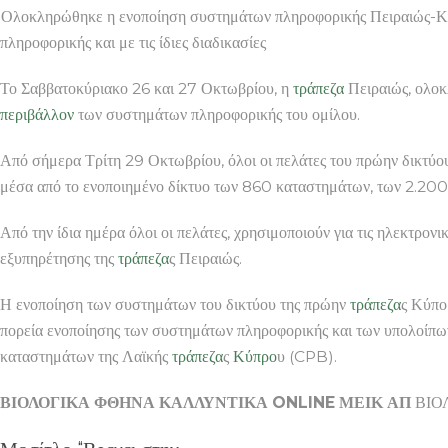
Ολοκληρώθηκε η ενοποίηση συστημάτων πληροφορικής Πειραιώ
πληροφορικής και με τις ίδιες διαδικασίες
Το Σαββατοκύριακο 26 και 27 Οκτωβρίου, η
τράπεζα
Πειραιώς, ολοκ
περιβάλλον
των συστημάτων πληροφορικής του ομίλου.
Από σήμερα Τρίτη 29 Οκτωβρίου, όλοι οι πελάτες του πρώην δικτύο
μέσα από το ενοποιημένο δίκτυο των 860 καταστημάτων, των 2.2
Από την ίδια ημέρα όλοι οι πελάτες, χρησιμοποιούν για τις ηλεκτρ
εξυπηρέτησης της
τράπεζα
ς Πειραιώς.
Η ενοποίηση των συστημάτων του δικτύου της πρώην
τράπεζα
ς Κύπο
πορεία ενοποίησης των συστημάτων πληροφορικής και των υπολοίπ
καταστημάτων της Λαϊκής
τράπεζα
ς
Κύπρο
υ (CPB).
ΒΙΟΛΟΓΙΚΑ ΦΘΗΝΑ ΚΑΛΛΥΝΤΙΚΑ ONLINE ΜΕΙΚ ΑΠ
ΒΙΟΛ