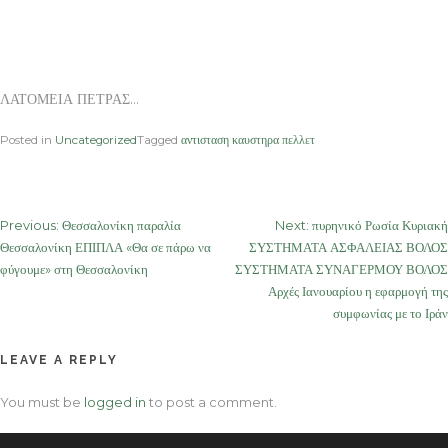
ΛΑΤΟΜΕΙΑ ΠΕΤΡΑΣ…
Posted in
Uncategorized
Tagged
αντισταση καυστηρα πελλετ
Post
Previous:
Θεσσαλονίκη παραλία
Next:
πυρηνικό Ρωσία Κυριακή
Θεσσαλονίκη ΕΠΙΠΛΑ «Θα σε πάρω να
ΣΥΣΤΗΜΑΤΑ ΑΣΦΑΛΕΙΑΣ ΒΟΛΟΣ
navigation
φύγουμε» στη Θεσσαλονίκη
ΣΥΣΤΗΜΑΤΑ ΣΥΝΑΓΕΡΜΟΥ ΒΟΛΟΣ
Αρχές Ιανουαρίου η εφαρμογή της
συμφωνίας με το Ιράν
LEAVE A REPLY
You must be
logged in
to post a comment.