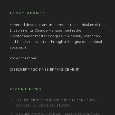
ABOUT MEHMED
Mehmed develops and implements the curriculum of the
Environmental Change Management in the
Mediterranean master’s degree in Algerian, Moroccan
and Tunisian universities through a Bologna educational
approach.
Project Number:
598826-EPP-1-2018-1-ES-EPPKA2-CBHE-JP
RECENT NEWS
LAUNCH OF THE “CLIMATE AND ENVIRONMENTAL
CHANGE» UNIMED SUBNETWORK
MEHMED COORDINATOR OF UNIVERSITÉ MOHAMED