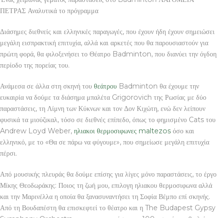
ΠΕΤΡΑΣ Αναλυτικά το πρόγραμμα
Διάσημες διεθνείς και ελληνικές παραγωγές, που έχουν ήδη έχουν σημειώσει
μεγάλη εισπρακτική επιτυχία, αλλά και αρκετές που θα παρουσιαστούν για
πρώτη φορά, θα φιλοξενήσει το Θέατρο Badminton, που διανύει την όγδοη
περίοδο της πορείας του.
Ανάμεσα σε άλλα στη σκηνή του
θεάτρου
Badminton θα έχουμε την
ευκαιρία να δούμε τα διάσημα μπαλέτα Grigorovich της Ρωσίας με δύο
παραστάσεις, τη Λίμνη των Κύκνων και τον Δον Κιχώτη, ενώ δεν λείπουν
φυσικά τα μιούζικαλ, τόσο σε διεθνές επίπεδο, όπως το φημισμένο Cats του
Andrew Loyd Weber,
ηλιακοι θερμοσιφωνες maltezos
όσο και
ελληνικό, με το «Θα σε πάρω να φύγουμε», που σημείωσε μεγάλη επιτυχία
πέρσι.
Από μουσικής πλευράς θα δούμε επίσης για λίγες μόνο παραστάσεις, το έργο
Μίκης Θεοδωράκης: Ποιος τη ζωή μου, επιλογη ηλιακου θερμοσιφωνα αλλά
και την Μαρινέλλα η οποία θα ξανασυναντήσει τη Σοφία Βέμπο επί σκηνής.
Από τη Βουδαπέστη θα επισκεφτεί το θέατρο και η The Budapest Gypsy