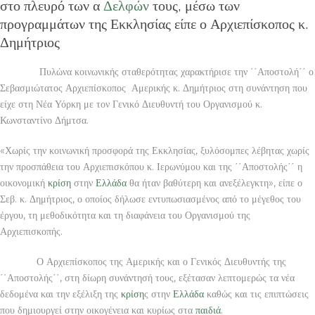
στο πλευρό των α
Δελφών
τους, μέσω των
προγραμμάτων της Εκκλησίας είπε ο Αρχιεπίσκοπος κ.
Δημήτριος
Πυλώνα κοινωνικής σταθερότητας χαρακτήρισε την ΄΄Αποστολή΄΄ ο
Σεβασμιώτατος Αρχιεπίσκοπος Αμερικής κ. Δημήτριος στη συνάντηση που
είχε στη Νέα Υόρκη με τον Γενικό Διευθυντή του Οργανισμού κ.
Κωνσταντίνο Δήμτσα.
«Χωρίς την κοινωνική προσφορά της Εκκλησίας, ξυλόσομπες λέβητας χωρίς
την προσπάθεια του Αρχιεπισκόπου κ. Ιερωνύμου και της ΄΄Αποστολής΄΄ η
οικονομική
κρίση
στην
Ελλάδα
θα ήταν βαθύτερη και ανεξέλεγκτη», είπε ο
Σεβ. κ. Δημήτριος, ο οποίος δήλωσε εντυπωσιασμένος από το μέγεθος του
έργου, τη μεθοδικότητα και τη διαφάνεια του Οργανισμού της
Αρχιεπισκοπής.
Ο Αρχιεπίσκοπος της Αμερικής και ο Γενικός Διευθυντής της
΄΄Αποστολής΄΄, στη δίωρη συνάντησή τους, εξέτασαν λεπτομερώς τα νέα
δεδομένα και την εξέλιξη της
κρίση
ς στην
Ελλάδα
καθώς και τις επιπτώσεις
που δημιουργεί στην οικογένεια και κυρίως στα
παιδιά
.