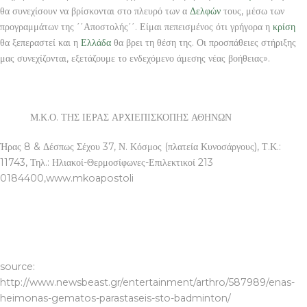
θα συνεχίσουν να βρίσκονται στο πλευρό των α
Δελφών
τους, μέσω των
προγραμμάτων της ΄΄Αποστολής΄΄. Είμαι πεπεισμένος ότι γρήγορα η
κρίση
θα ξεπεραστεί και η
Ελλάδα
θα βρει τη θέση της. Οι προσπάθειες στήριξης
μας συνεχίζονται, εξετάζουμε το ενδεχόμενο άμεσης νέας βοήθειας».
Μ.Κ.Ο. ΤΗΣ ΙΕΡΑΣ ΑΡΧΙΕΠΙΣΚΟΠΗΣ ΑΘΗΝΩΝ
Ήρας 8 & Δέσπως Σέχου 37, Ν. Κόσμος (πλατεία Κυνοσάργους), Τ.Κ.:
11743, Τηλ.: Ηλιακοί-Θερμοσίφωνες-Επιλεκτικοί 213
0184400,www.mkoapostoli
ΛΑΤΟΜΕΙΑ ΠΕΤΡΑΣ
source:
http://www.newsbeast.gr/entertainment/arthro/587989/enas-
heimonas-gematos-parastaseis-sto-badminton/