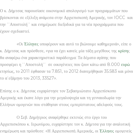
Ο κ. Δήμτσας παρουσίασε οικονομικό απολογισμό των προγραμμάτων που
βρίσκονται σε εξέλιξη ανάμεσα στην Αρχιεπισκοπή Αμερικής, τον IOCC και
την ΄΄Αποστολή΄΄ και ενημέρωσε διεξοδικά για τα νέα προγράμματα που
έχουν σχεδιαστεί.
«Οι
Έλληνες
υποφέρουν και αυτό το βιώνουμε καθημερινά», είπε ο
κ. Δήμτσας και πρόσθεσε, «για να έχει κανείς μία τάξη μεγέθους της
κρίση
ς
θα αναφέρω ένα χαρακτηριστικό παράδειγμα: Τα δέματα αγάπης που
προσφέρει η ΄΄Αποστολή΄΄ σε οικογένειες που ζουν κάτω από 8.000
ευρώ
ετησίως, το 2011 έφθασαν τα 7.851, το 2012 διανεμήθηκαν 35.583 και μόνο
το α΄εξάμηνο του 2013, 33527».
Επίσης ο κ. Δήμτσας ευχαρίστησε τον Σεβασμιώτατο Αρχιεπίσκοπο
Αμερικής και έκανε λόγο για την μεγαλοψυχία και τη γενναιοδωρία την
Ελλήνων ομογενών που στάθησαν στους εμπερίστατους αδελφούς τους.
Ο Σεβ. Δημήτριος αναφέρθηκε εκτενώς στο έργο του
Αρχιεπισκόπου κ. Ιερωνύμου, ευχαρίστησε τον κ. Δήμτσα για την αναλυτική
ενημέρωση και πρόσθεσε: «Η Αρχιεπισκοπή Αμερικής, οι
Έλληνες
ομογενείς