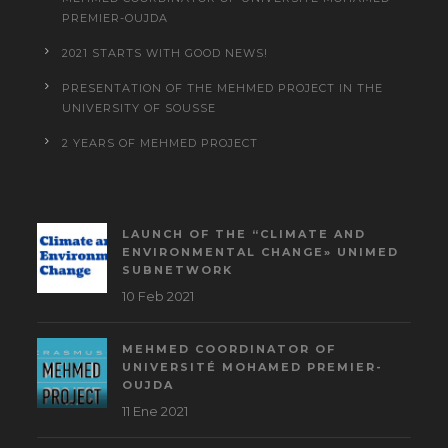
PREMIER-OUJDA
2021 STARTS WITH GOOD NEWS!
PRESENTATION OF THE MEHMED PROJECT IN THE
UNIVERSITY OF SOUSSE
2 YEARS OF MEHMED PROJECT
LAUNCH OF THE “CLIMATE AND
ENVIRONMENTAL CHANGE» UNIMED
SUBNETWORK
10 Feb 2021
MEHMED COORDINATOR OF
UNIVERSITÉ MOHAMED PREMIER-
OUJDA
11 Ene 2021