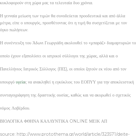
κυκλοφορούν στη χώρα μας τα τελευταία δυο χρόνια.
Η γενναία μείωση των τιμών θα συνοδεύεται προοδευτικά και από άλλα
μέτρα, είπε ο υπουργός, προσθέτοντας ότι η τιμή θα συσχετίζεται με τον
όγκο πωλήσεων.
Η συνέντευξη του Άδωνι Γεωργιάδη ακολουθεί το «μπαράζ» διαμαρτυριών το
οποίο έχουν εξαπολύσει οι ιατρικοί σύλλογοι της χώρας, αλλά και ο
Πανελλήνιος Ιατρικός Σύλλογος (ΠΙΣ), οι οποίοι ζητούν εκ νέου από τον
υπουργό
υγεία
ς να ανακληθεί η εγκύκλιος του ΕΟΠΥΥ για την αποκλειστική
συνταγογράφηση της δραστικής ουσίας, καθώς και να ακυρωθεί ο σχετικός
νόμος Λοβέρδου.
ΒΙΟΛΟΓΙΚΑ ΦΘΗΝΑ ΚΑΛΛΥΝΤΙΚΑ ONLINE ΜΕΙΚ ΑΠ
source: http://www.protothema.gr/world/article/323571/deite-