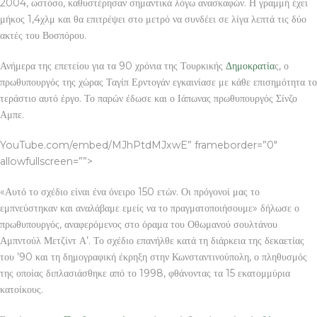
2004, ωστόσο, καθυστέρησαν σημαντικά λόγω ανασκαφών. Η γραμμή έχει
μήκος 1,4χλμ και θα επιτρέψει στο μετρό να συνδέει σε λίγα λεπτά τις δύο
ακτές του Βοσπόρου.
Ανήμερα της επετείου για τα 90 χρόνια της Τουρκικής
Δημοκρατία
ς, ο
πρωθυπουργός της χώρας Ταγίπ Ερντογάν εγκαινίασε με κάθε επισημότητα το
τεράστιο αυτό έργο. Το παρών έδωσε και ο Ιάπωνας πρωθυπουργός Σίνζο
Αμπε.
YouTube.com/embed/MJhPtdMJxwE” frameborder=”0″
allowfullscreen=””>
«Αυτό το σχέδιο είναι ένα όνειρο 150 ετών. Οι πρόγονοί μας το
εμπνεύστηκαν και αναλάβαμε εμείς να το πραγματοποιήσουμε» δήλωσε ο
πρωθυπουργός, αναφερόμενος στο όραμα του Οθωμανού σουλτάνου
Αμπντούλ Μετζίντ Α’. Το σχέδιο επανήλθε κατά τη διάρκεια της δεκαετίας
του ’90 και τη δημογραφική έκρηξη στην Κωνσταντινούπολη, ο πληθυσμός
της οποίας διπλασιάσθηκε από το 1998, φθάνοντας τα 15 εκατομμύρια
κατοίκους.