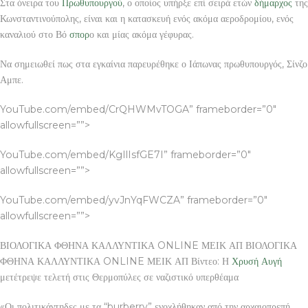
Στα όνειρα του
Πρωθυπουργού
, ο οποίος υπήρξε επί σειρά ετών
δήμαρχος
της
Κωνσταντινούπολης, είναι και η κατασκευή ενός ακόμα αεροδρομίου, ενός
καναλιού στο Βό
σπορ
ο και μίας ακόμα γέφυρας.
Να σημειωθεί πως στα εγκαίνια παρευρέθηκε ο Ιάπωνας πρωθυπουργός, Σίνζο
Αμπε.
YouTube.com/embed/CrQHWMvTOGA” frameborder=”0″
allowfullscreen=””>
YouTube.com/embed/KgIlIsfGE7I” frameborder=”0″
allowfullscreen=””>
YouTube.com/embed/yvJnYqFWCZA” frameborder=”0″
allowfullscreen=””>
ΒΙΟΛΟΓΙΚΑ ΦΘΗΝΑ ΚΑΛΛΥΝΤΙΚΑ ONLINE ΜΕΙΚ ΑΠ ΒΙΟΛΟΓΙΚΑ
ΦΘΗΝΑ ΚΑΛΛΥΝΤΙΚΑ ONLINE ΜΕΙΚ ΑΠ Βίντεο: Η
Χρυσή Αυγή
μετέτρεψε τελετή στις Θερμοπύλες σε ναζιστικό υπερθέαμα
«Οι πολιτικάντηδες με τα “burberry” ενοχλήθηκαν από την αρχαιοπρεπή