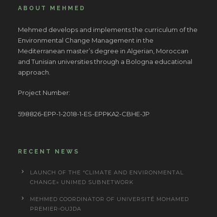
ABOUT MEHMED
Mehmed develops and implements the curriculum of the
Environmental Change Management in the
Mediterranean master’s degree in Algerian, Moroccan
and Tunisian universities through a Bologna educational
approach.
Project Number:
598826-EPP-1-2018-1-ES-EPPKA2-CBHE-JP
RECENT NEWS
LAUNCH OF THE “CLIMATE AND ENVIRONMENTAL
CHANGE» UNIMED SUBNETWORK
MEHMED COORDINATOR OF UNIVERSITÉ MOHAMED
PREMIER-OUJDA