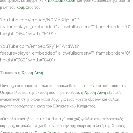
που έβγαλε, καταφέρθηκε κ
Ελλάδα
Ελλάδα
ς και φυσικά αποθεώθηκε από τα
μέλη του
κόμμα
τός του.
YouTube.com/embed/N0MnK8jYluQ?
feature=player_embedded” allowfullscreen=”” frameborder=”0″
height=”360″ width=”640″>
YouTube.com/embed/5Fy1M1AhdWs?
feature=player_embedded” allowfullscreen=”” frameborder=”0″
height=”360″ width=”640″>
Τι απαντά η
Χρυσή Αυγή
Πάντως, έπειτα από το σάλο που προκλήθηκε με το εθνικιστικό σόου στις
Θερμοπύλες και την έκταση που πήρε το θέμα, η
Χρυσή Αυγή
εξέδωσε
ανακοίνωση στην οποία κάνει λόγο για έναν «οχετό ύβρεων και άθλιας
παραπληροφόρησης» κατά του Εθνικιστικού Κινήματος.
«Οι πολιτικάντηδες με τα “burberry” που χαζογελάνε στις τηλεοπτικές
κάμερες, ασφαλώς ενοχλήθηκαν από την αρχαιοπρεπή τελετή της Χρυσής
Αυγής», αναφέρει η
Χρυσή Αυγή
και συνεχίζει προσθέτοντας ότι, «αυτοί που