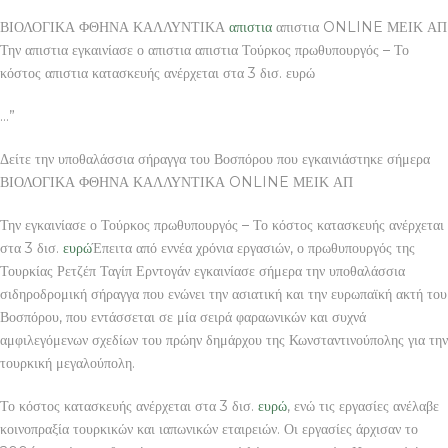
ΒΙΟΛΟΓΙΚΑ ΦΘΗΝΑ ΚΑΛΛΥΝΤΙΚΑ
απιστια
απιστια ONLINE ΜΕΙΚ ΑΠ
Την απιστια εγκαινίασε ο απιστια απιστια Τούρκος πρωθυπουργός – Το
κόστος απιστια κατασκευής ανέρχεται στα 3 δισ. ευρώ
…”
Δείτε την υποθαλάσσια σήραγγα του Βοσπόρου που εγκαινιάστηκε σήμερα
ΒΙΟΛΟΓΙΚΑ ΦΘΗΝΑ ΚΑΛΛΥΝΤΙΚΑ ONLINE ΜΕΙΚ ΑΠ
Την εγκαινίασε ο Τούρκος πρωθυπουργός – Το κόστος κατασκευής ανέρχεται
στα 3 δισ.
ευρώ
Έπειτα από εννέα χρόνια εργασιών, ο πρωθυπουργός της
Τουρκίας Ρετζέπ Ταγίπ Ερντογάν εγκαινίασε σήμερα την υποθαλάσσια
σιδηροδρομική σήραγγα που ενώνει την ασιατική και την ευρωπαϊκή ακτή του
Βοσπόρου, που εντάσσεται σε μία σειρά φαραωνικών και συχνά
αμφιλεγόμενων σχεδίων του πρώην δημάρχου της Κωνσταντινούπολης για την
τουρκική μεγαλούπολη.
Το κόστος κατασκευής ανέρχεται στα 3 δισ.
ευρώ
, ενώ τις εργασίες ανέλαβε
κοινοπραξία τουρκικών και ιαπωνικών εταιρειών. Οι εργασίες άρχισαν το