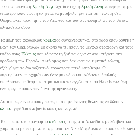
τελετή», απαντά η
Χρυσή Αυγή
Είχε δεν είχε η
Χρυσή Αυγή
κατάφερε, χωρίς
ιδιαίτερο κόπο είναι η αλήθεια, να μεταβάλει μια τιμητική τελετή στις
Θερμοπύλες προς τιμήν του Λεωνίδα και των συμπολεμιστών του, σε ένα
εθνικιστικό σόου.
Τα μέλη του ακροδεξιού
κόμμα
τος συγκεντρώθηκαν στο χώρο όπου δόθηκε η
μάχη των Θερμοπυλών με σκοπό να τιμήσουν το μεγάλο στρατάρχη και τους
υπόλοιπους
Έλληνες
που έδωσαν τη ζωή τους για να σταματήσουν την
προέλαση των Περσών. Αυτό όμως που ξεκίνησε ως τιμητική τελετή,
εξελίχθηκε σε ένα ναζιστικό, παραστρατιωτικό υπερθέαμα. Οι
παρευρίσκοντες σχημάτισαν έναν μαίανδρο και ανάβοντας δαυλούς
εκτελούσαν με θέρμη τα στρατιωτικά παραγγέλματα του Ηλία Κασιδιάρη,
ενώ τραγουδούσαν τον ύμνο της οργάνωσης.
Αυτό όμως δεν αρκούσε, καθώς οι συμμετέχοντες θέλοντας να δώσουν
κλίμα
… γηπέδου άναψαν δεκάδες καπνογόνα!
Το… πρωτότυπο πρόγραμμα
απόδοση
ς τιμής στο Λεωνίδα περιελάμβανε και
χαιρετισμό με υψωμένο το χέρι από τον Νίκο Μιχαλολιάκο, ο οποίος, σε λόγο