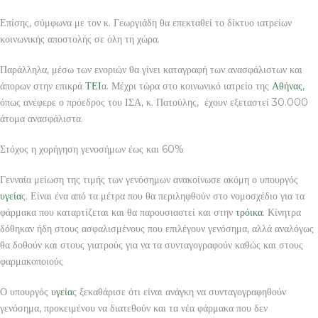
Επίσης, σύμφωνα με τον κ. Γεωργιάδη θα επεκταθεί το δίκτυο ιατρείων
κοινωνικής αποστολής σε όλη τη χώρα.
Παράλληλα, μέσω των ενοριών θα γίνει καταγραφή των ανασφάλιστων και
άπορων στην επικρά
ΤΕΙ
α. Μέχρι τώρα στο κοινωνικό ιατρείο της
Αθήνας
,
όπως ανέφερε ο πρόεδρος του ΙΣΑ, κ. Πατούλης, έχουν εξεταστεί 30.000
άτομα ανασφάλιστα.
Στόχος η χορήγηση γενοσήμων έως και 60%
Γενναία μείωση της τιμής των γενόσημων ανακοίνωσε ακόμη ο υπουργός
υγεία
ς. Είναι ένα από τα μέτρα που θα περιληφθούν στο νομοσχέδιο για τα
φάρμακα που καταρτίζεται και θα παρουσιαστεί και στην
τρόικα
. Κίνητρα
δόθηκαν ήδη στους ασφαλισμένους που επιλέγουν γενόσημα, αλλά αναλόγως
θα δοθούν και στους γιατρούς για να τα συνταγογραφούν καθώς και στους
φαρμακοποιούς
Ο υπουργός
υγεία
ς ξεκαθάρισε ότι είναι ανάγκη να συνταγογραφηθούν
γενόσημα, προκειμένου να διατεθούν και τα νέα φάρμακα που δεν