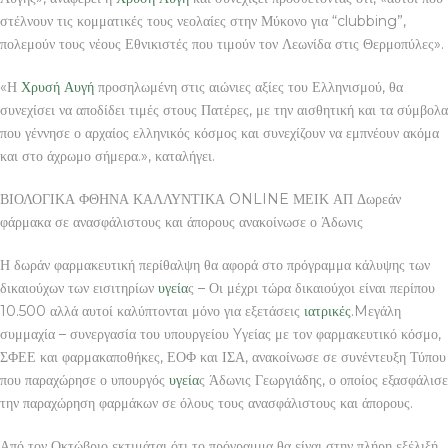
στέλνουν τις κομματικές τους νεολαίες στην Μύκονο για “clubbing”,
πολεμούν τους νέους Εθνικιστές που τιμούν τον Λεωνίδα στις Θερμοπύλες».
«Η
Χρυσή Αυγή
προσηλωμένη στις αιώνιες αξίες του Ελληνισμού, θα
συνεχίσει να αποδίδει τιμές στους Πατέρες, με την αισθητική και τα σύμβολα
που γέννησε ο αρχαίος ελληνικός κόσμος και συνεχίζουν να εμπνέουν ακόμα
και στο άχρωμο σήμερα.», καταλήγει.
ΒΙΟΛΟΓΙΚΑ ΦΘΗΝΑ ΚΑΛΛΥΝΤΙΚΑ ONLINE ΜΕΙΚ ΑΠ Δωρεάν
φάρμακα σε ανασφάλιστους και άπορους ανακοίνωσε ο Άδωνις
Η δωράν φαρμακευτική περίθαλψη θα αφορά στο πρόγραμμα κάλυψης των
δικαιούχων των εισιτηρίων
υγεία
ς – Οι μέχρι τώρα δικαιούχοι είναι περίπου
10.500 αλλά αυτοί καλύπτονται μόνο για εξετάσεις
ιατρικές
.Mεγάλη
συμμαχία – συνεργασία του υπουργείου Yγείας με τον φαρμακευτικό κόσμο,
ΣΦΕΕ και φαρμακαποθήκες, ΕΟΦ και ΙΣΑ, ανακοίνωσε σε συνέντευξη Τύπου
που παραχώρησε ο υπουργός
υγεία
ς Άδωνις Γεωργιάδης, ο οποίος εξασφάλισε
την παραχώρηση φαρμάκων σε όλους τους ανασφάλιστους και άπορους.
Από τον Οκτώβριο εκτιμάται ότι το πρόγραμμα θα είναι στην πλήρη εξέλιξή