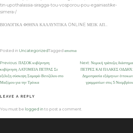
tin-upothalassia-siragga-tou-vosporou-pou-egainiastike-
simera-/
ΒΙΟΛΟΓΙΚΑ ΦΘΗΝΑ ΚΑΛΛΥΝΤΙΚΑ ONLINE ΜΕΙΚ ΑΠ…
Posted in
Uncategorized
Tagged
απιστια
Post
Previous:
ΠΑΣΟΚ κυβέρνηση
Next:
Νομική τράπεζες διάστημα
κυβέρνηση ΛΑΤΟΜΕΙΑ ΠΕΤΡΑΣ Σε
ΠΕΤΡΕΣ ΚΑΙ ΠΛΑΚΕΣ ΟΔΔΗΧ:
navigation
εξέλιξη σύσκεψη Σαμαρά-Βενιζέλου στο
Δημοπρασία εξάμηνων έντοκων
Μαξίμου για την Τρόικα
γραμματίων στις 5 Νοεμβρίου
LEAVE A REPLY
You must be
logged in
to post a comment.