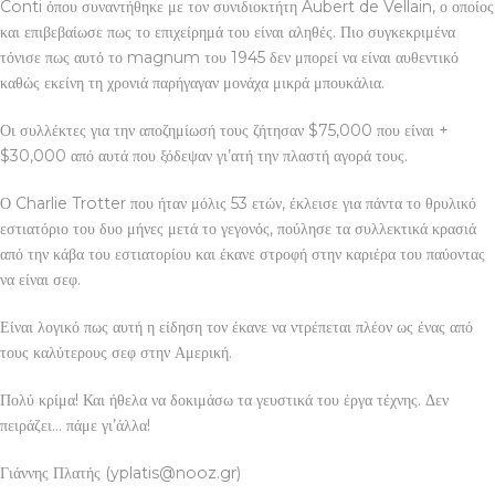
Conti όπου συναντήθηκε με τον συνιδιοκτήτη Aubert de Vellain, ο οποίος
και επιβεβαίωσε πως το επιχείρημά του είναι αληθές. Πιο συγκεκριμένα
τόνισε πως αυτό το magnum του 1945 δεν μπορεί να είναι αυθεντικό
καθώς εκείνη τη χρονιά παρήγαγαν μονάχα μικρά μπουκάλια.
Οι συλλέκτες για την αποζημίωσή τους ζήτησαν $75,000 που είναι +
$30,000 από αυτά που ξόδεψαν γι’ατή την πλαστή αγορά τους.
Ο Charlie Trotter που ήταν μόλις 53 ετών, έκλεισε για πάντα το θρυλικό
εστιατόριο του δυο μήνες μετά το γεγονός, πούλησε τα συλλεκτικά κρασιά
από την κάβα του εστιατορίου και έκανε στροφή στην καριέρα του παύοντας
να είναι σεφ.
Είναι λογικό πως αυτή η είδηση τον έκανε να ντρέπεται πλέον ως ένας από
τους καλύτερους σεφ στην Αμερική.
Πολύ κρίμα! Και ήθελα να δοκιμάσω τα γευστικά του έργα τέχνης. Δεν
πειράζει… πάμε γι’άλλα!
Γιάννης Πλατής (yplatis@nooz.gr)