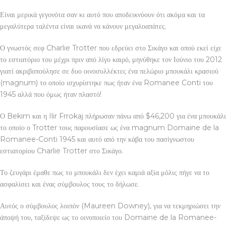
Είναι μερικά γεγονότα σαν κι αυτό που αποδεικνύουν ότι ακόμα και τα
μεγαλύτερα ταλέντα είναι ικανά να κάνουν μεγαλοαπάτες.
Ο γνωστός σεφ Charlie Trotter που εδρεύει στο Σικάγο και οπού εκεί είχε
το εστιατόριο του μέχρι πριν από λίγο καιρό, μηνύθηκε τον Ιούνιο του 2012
γιατί ακριβοπούλησε σε δυο οινοσυλλέκτες ένα πελώριο μπουκάλι κρασιού
(magnum) το οποίο ισχυρίστηκε πως ήταν ένα Romanee Conti του
1945 αλλά που όμως ήταν πλαστό!
Ο Bekim και η Ilir Frrokaj πλήρωσαν πάνω από $46,200 για ένα μπουκάλι
το οποίο ο Trotter τους παρουσίασε ως ένα magnum Domaine de la
Romanee-Conti 1945 και αυτό από την κάβα του πασίγνωστου
εστιατορίου Charlie Trotter στο Σικάγο.
Το ζευγάρι έμαθε πως το μπουκάλι δεν έχει καμιά αξία μόλις πήγε να το
ασφαλίσει και ένας σύμβουλος τους το δήλωσε.
Αυτός ο σύμβουλος λοιπόν (Maureen Downey), για να τεκμηριώσει την
άποψή του, ταξίδεψε ως το οινοποιείο του Domaine de la Romanee-