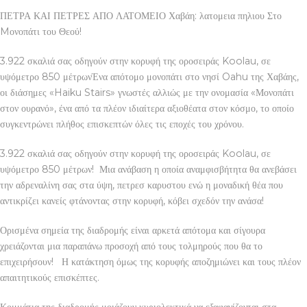
ΠΕΤΡΑ ΚΑΙ ΠΕΤΡΕΣ ΑΠΟ ΛΑΤΟΜΕΙΟ Χαβάη: λατομεια πηλιου Στο
Mονοπάτι του Θεού!
3.922 σκαλιά σας οδηγούν στην κορυφή της οροσειράς Koolau, σε
υψόμετρο 850 μέτρωνΈνα απότομο μονοπάτι στο νησί Oahu της Χαβάης,
οι διάσημες «Haiku Stairs» γνωστές αλλιώς με την ονομασία «Μονοπάτι
στον ουρανό», ένα από τα πλέον ιδιαίτερα αξιοθέατα στον κόσμο, το οποίο
συγκεντρώνει πλήθος επισκεπτών όλες τις εποχές του χρόνου.
3.922 σκαλιά σας οδηγούν στην κορυφή της οροσειράς Koolau, σε
υψόμετρο 850 μέτρων! Μια ανάβαση η οποία αναμφισβήτητα θα ανεβάσει
την αδρεναλίνη σας στα ύψη, πετρεσ καρυστου ενώ η μοναδική θέα που
αντικρίζει κανείς φτάνοντας στην κορυφή, κόβει σχεδόν την ανάσα!
Ορισμένα σημεία της διαδρομής είναι αρκετά απότομα και σίγουρα
χρειάζονται μια παραπάνω προσοχή από τους τολμηρούς που θα το
επιχειρήσουν! Η κατάκτηση όμως της κορυφής αποζημιώνει και τους πλέον
απαιτητικούς επισκέπτες.
Κομμάτια της διαδρομής μοιάζουν κυριολεκτικά να εξαφανίζονται στα