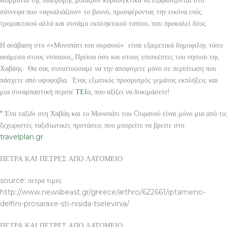
σύννεφα που «αγκαλιάζουν» το βουνό, προσφέροντας την εικόνα ενός
τρομακτικού αλλά και συνάμα εκπληκτικού τοπίου, που προκαλεί δέος.
Η ανάβαση στο ««Μονοπάτι του ουρανού» είναι εξαιρετικά δημοφιλής τόσο
ανάμεσα στους ντόπιους, Πρέκια όσο και στους επισκέπτες του νησιού της
Χαβάης. Θα σας συνιστούσαμε να την αποφύγετε μόνο σε περίπτωση που
πάσχετε από υψοφοβία. Ένας εξωτικός προορισμός γεμάτος εκπλήξεις και
μια συναρπαστική περιπέ
ΤΕΙ
α, που αξίζει να δοκιμάσετε!
* Ένα ταξίδι στη Χαβάη και το Μονοπάτι του Oυρανού είναι μόνο μια από τις
ξεχωριστές ταξιδιωτικές προτάσεις που μπορείτε να βρείτε στο
travelplan.gr
ΠΕΤΡΑ ΚΑΙ ΠΕΤΡΕΣ ΑΠΟ ΛΑΤΟΜΕΙΟ
source: πετρα τιμες
http://www.newsbeast.gr/greece/arthro/622661/iptameno-
delfini-prosaraxe-sti-nisida-tselevinia/
ΠΕΤΡΑ ΚΑΙ ΠΕΤΡΕΣ ΑΠΟ ΛΑΤΟΜΕΙΟ…