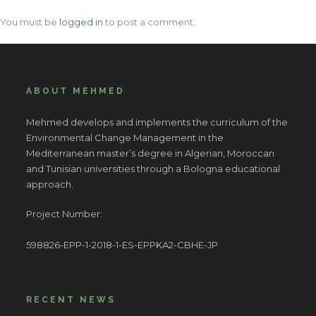
You must be
logged in
to post a comment.
ABOUT MEHMED
Mehmed develops and implements the curriculum of the
Environmental Change Management in the
Mediterranean master’s degree in Algerian, Moroccan
and Tunisian universities through a Bologna educational
approach.
Project Number:
598826-EPP-1-2018-1-ES-EPPKA2-CBHE-JP
RECENT NEWS