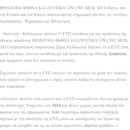
ΒΙΟΛΟΓΙΚΑ ΦΘΗΝΑ ΚΑΛΛΥΝΤΙΚΑ ONLINE ΜΕΙΚ ΑΠ Ειδήσεις από
την Ελλάδα και τον Κόσμο, απιστια άμεση ενημέρωση για όλες τις εξελίξεις,
Διασκέδαση – Ψυχαγωγία και Αθλητισμός
– Πολιτική – Κεδίκογλου: απιστια H ΕΥΠ υπεύθυνη για την προάσπιση της
εθνικής ασφάλειας ΒΙΟΛΟΓΙΚΑ ΦΘΗΝΑ ΚΑΛΛΥΝΤΙΚΑ ONLINE ΜΕΙΚ
ΑΠ Ο κυβερνητικός εκπρόσωπος Σίμος Κεδίκογλου δήλωσε ότι η ΕΥΠ είναι,
κατά τον νόμο, απιστια υπεύθυνη για την προάσπιση της εθνικής
Ασφάλεια
ς
και προφανώς αυτό δεν πρόκειται να αλλάξει.
Σημείωσε επιπλέον ότι η ΕΥΠ επιτελεί την αποστολή της μέσα στο πλαίσιο
που ορίζουν το Σύνταγμα και ο νόμος, απιστια σεβόμενη ταυτόχρονα φίλους
και συμμάχους.
«Άλλωστε, απιστια είναι γνωστό πως η ΕΥΠ συνεργάζεται εδώ και χρόνια με
τις αντίστοιχες Υπηρεσίες των
ΗΠΑ
και άλλων χωρών, για την πάταξη του
φαινομένου της τρομοκρατίας. Κάθε περαιτέρω ανάλυση και συζήτηση
σχετικά με την αποστολή της ΕΥΠ, μόνο ως υπονόμευση του έργου της
μπορεί να εκληφθεί και ως εκ τούτου περιττεύει»,
απιστια
πρόσθεσε ο