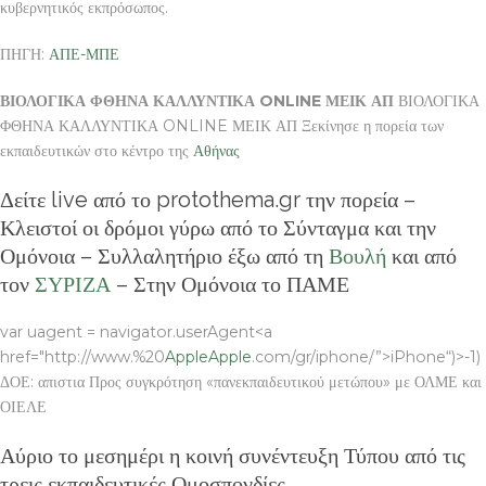
κυβερνητικός εκπρόσωπος.
ΠΗΓΗ:
ΑΠΕ-ΜΠΕ
ΒΙΟΛΟΓΙΚΑ ΦΘΗΝΑ ΚΑΛΛΥΝΤΙΚΑ ONLINE ΜΕΙΚ ΑΠ
ΒΙΟΛΟΓΙΚΑ
ΦΘΗΝΑ ΚΑΛΛΥΝΤΙΚΑ ONLINE ΜΕΙΚ ΑΠ Ξεκίνησε η πορεία των
εκπαιδευτικών στο κέντρο της
Αθήνας
Δείτε live από το protothema.gr την πορεία –
Κλειστοί οι δρόμοι γύρω από το Σύνταγμα και την
Ομόνοια – Συλλαλητήριο έξω από τη
Βουλή
και από
τον
ΣΥΡΙΖΑ
– Στην Ομόνοια το ΠΑΜΕ
var uagent = navigator.userAgent<a
href="http://www.%20
Apple
Apple
.com/gr/iphone/”>iPhone“)>-1)
ΔΟΕ: απιστια Προς συγκρότηση «πανεκπαιδευτικού μετώπου» με ΟΛΜΕ και
ΟΙΕΛΕ
Αύριο το μεσημέρι η κοινή συνέντευξη Τύπου από τις
τρεις εκπαιδευτικές Ομοσπονδίες