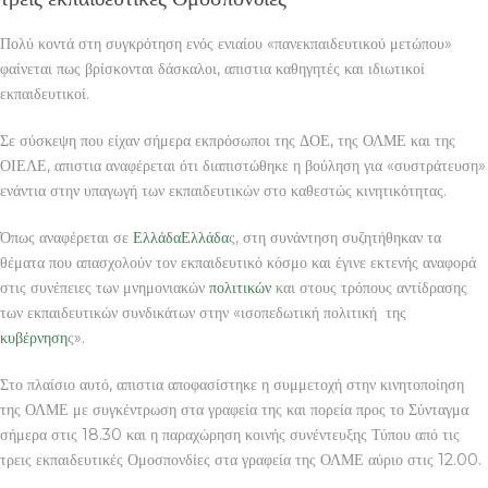
Πολύ κοντά στη συγκρότηση ενός ενιαίου «πανεκπαιδευτικού μετώπου»
φαίνεται πως βρίσκονται δάσκαλοι, απιστια καθηγητές και ιδιωτικοί
εκπαιδευτικοί.
Σε σύσκεψη που είχαν σήμερα εκπρόσωποι της ΔΟΕ, της ΟΛΜΕ και της
ΟΙΕΛΕ, απιστια αναφέρεται ότι διαπιστώθηκε η βούληση για «συστράτευση»
ενάντια στην υπαγωγή των εκπαιδευτικών στο καθεστώς κινητικότητας.
Όπως αναφέρεται σε
Ελλάδα
Ελλάδα
ς, στη συνάντηση συζητήθηκαν τα
θέματα που απασχολούν τον εκπαιδευτικό κόσμο και έγινε εκτενής αναφορά
στις συνέπειες των μνημονιακών
πολιτικών
και στους τρόπους αντίδρασης
των εκπαιδευτικών συνδικάτων στην «ισοπεδωτική πολιτική της
κυβέρνηση
ς».
Στο πλαίσιο αυτό, απιστια αποφασίστηκε η συμμετοχή στην κινητοποίηση
της ΟΛΜΕ με συγκέντρωση στα γραφεία της και πορεία προς το Σύνταγμα
σήμερα στις 18.30 και η παραχώρηση κοινής συνέντευξης Τύπου από τις
τρεις εκπαιδευτικές Ομοσπονδίες στα γραφεία της ΟΛΜΕ αύριο στις 12.00.