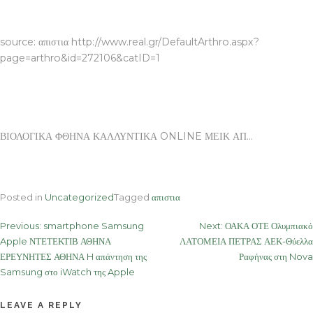
ΒΙΟΛΟΓΙΚΑ ΦΘΗΝΑ ΚΑΛΛΥΝΤΙΚΑ ONLINE ΜΕΙΚ ΑΠ
source: απιστια http://www.real.gr/DefaultArthro.aspx?
page=arthro&id=272106&catID=1
ΒΙΟΛΟΓΙΚΑ ΦΘΗΝΑ ΚΑΛΛΥΝΤΙΚΑ ONLINE ΜΕΙΚ ΑΠ…
Posted in
Uncategorized
Tagged
απιστια
Post
Previous:
smartphone Samsung
Next:
ΟΑΚΑ ΟΤΕ Ολυμπιακό
Apple ΝΤΕΤΕΚΤΙΒ ΑΘΗΝΑ
ΛΑΤΟΜΕΙΑ ΠΕΤΡΑΣ ΑΕΚ-Θύελλα
navigation
ΕΡΕΥΝΗΤΕΣ ΑΘΗΝΑ H απάντηση της
Ραφήνας στη Nova
Samsung στο iWatch της Apple
LEAVE A REPLY