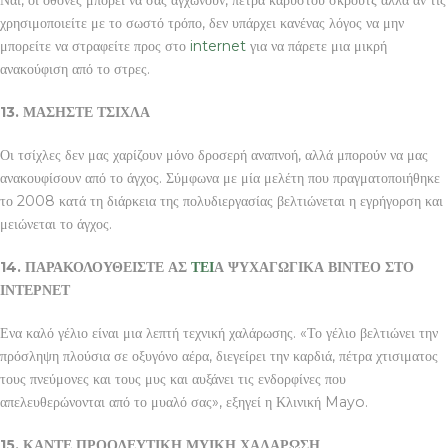
χρησιμοποιείτε με το σωστό τρόπο, δεν υπάρχει κανένας λόγος να μην
μπορείτε να στραφείτε προς στο
internet
για να πάρετε μια μικρή
ανακούφιση από το στρες.
13. ΜΑΣΗΣΤΕ ΤΣΙΧΛΑ
Οι τσίχλες δεν μας χαρίζουν μόνο δροσερή αναπνοή, αλλά μπορούν να μας
ανακουφίσουν από το άγχος. Σύμφωνα με μία μελέτη που πραγματοποιήθηκε
το 2008 κατά τη διάρκεια της πολυδιεργασίας βελτιώνεται η εγρήγορση και
μειώνεται το άγχος.
14. ΠΑΡΑΚΟΛΟΥΘΕΙΣΤΕ ΑΣ
ΤΕΙ
Α ΨΥΧΑΓΩΓΙΚΑ ΒΙΝΤΕΟ ΣΤΟ
ΙΝΤΕΡΝΕΤ
Ενα καλό γέλιο είναι μια λεπτή τεχνική χαλάρωσης. «Το γέλιο βελτιώνει την
πρόσληψη πλούσια σε οξυγόνο αέρα, διεγείρει την καρδιά, πέτρα χτισιματος
τους πνεύμονες και τους μυς και αυξάνει τις ενδορφίνες που
απελευθερώνονται από το μυαλό σας», εξηγεί η Κλινική Mayo.
15. ΚΑΝΤΕ ΠΡΟΟΔΕΥΤΙΚΗ ΜΥΙΚΗ ΧΑΛΑΡΩΣΗ