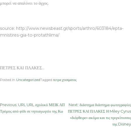
μπορεί να απαλύνει το άγχος.
ΠΕΤΡΕΣ ΚΑΙ ΠΛΑΚΕΣ
source: http://www.newsbeast.gr/sports/arthro/603184/epta-
mnistires-gia-to-protathlima/
ΠΕΤΡΕΣ ΚΑΙ ΠΛΑΚΕΣ…
Posted in
Uncategorized
Tagged
πετρα χτισιματος
Post
Previous:
URL URL σχολικό ΜΕΙΚ ΑΠ
Next:
διάστημα διάστημα φωτογραφίες
Τρόμος από φίδι σε νηπιαγωγείο της Κω
ΠΕΤΡΕΣ ΚΑΙ ΠΛΑΚΕΣ Η Miley Cyrus
navigation
«διέφθειρε» ακόμα και τις πριγκίπισσες
της Disney