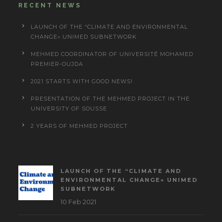
RECENT NEWS
LAUNCH OF THE “CLIMATE AND ENVIRONMENTAL
CHANGE» UNIMED SUBNETWORK
MEHMED COORDINATOR OF UNIVERSITÉ MOHAMED
PREMIER-OUJDA
2021 STARTS WITH GOOD NEWS!
PRESENTATION OF THE MEHMED PROJECT IN THE
UNIVERSITY OF SOUSSE
2 YEARS OF MEHMED PROJECT
LAUNCH OF THE “CLIMATE AND
ENVIRONMENTAL CHANGE» UNIMED
SUBNETWORK
10 Feb 2021