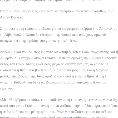
Επτά ομάδες θεωρεί πως μπορεί να κατακτήσουν το φετινό πρωτάθλημα, ο
Αρσέν Βενγκέρ.
Στη συνέντευξη τύπου που έδωσε για το επερχόμενο ντέρμπι της Άρσεναλ με
τη Λίβερπουλ, ο Αλσατός εξέφρασε την άποψη πως υπάρχουν αρκετοί
ανταγωνιστές της ομάδας του για τον φετινό τίτλο.
«Θέλουμε και νομίζω, πως είμαστε διεκδικητές του τίτλου, όπως επίσης και η
Λίβερπουλ. Υπάρχουν ακόμα τέσσερις ή πέντε ομάδες, που θα διεκδικήσουν
φέτος τον τίτλο. Αυτός είναι ένας μεγάλος αγώνας για μας, αλλά δεν με
ενδιαφέρει η θέση που βρίσκονται οι αντίπαλοί μας, μιας και η διαφορά
μεταξύ της 8ης και της 14ης ομάδας είναι δύο ή τρεις βαθμοί. Αυτή τη
στιγμή η βαθμολογία δεν έχει ιδιαίτερη σημασία», δήλωσε ο Αλσατός
τεχνικός.
«Με ενδιαφέρουν οι παίκτες που παίζουν αυτή τη στιγμή στην Άρσεναλ κι όχι
αυτοί που μπορεί κάποια στιγμή και να παίξουν στην ομάδα», αγκωναρια ήταν
η απάντησή του σε ερώτηση που του έγινε για το Σουάρες, που αποτέλεσε
μεταγραφικό στόχο των «κανονιέρηδων» το
καλοκαίρι
που μας πέρασε.