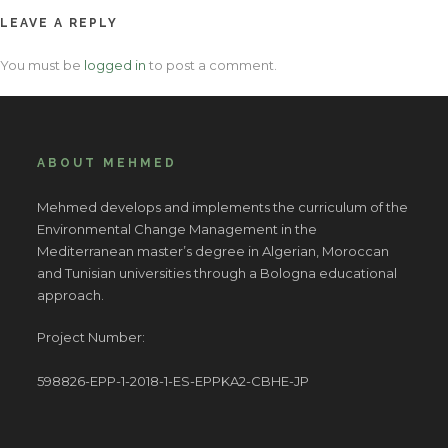
LEAVE A REPLY
You must be
logged in
to post a comment.
ABOUT MEHMED
Mehmed develops and implements the curriculum of the
Environmental Change Management in the
Mediterranean master’s degree in Algerian, Moroccan
and Tunisian universities through a Bologna educational
approach.
Project Number:
598826-EPP-1-2018-1-ES-EPPKA2-CBHE-JP