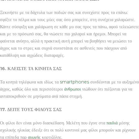
Ξεκινήστε με τα δάχτυλα των ποδιών σας και συνεχίστε προς τα επάνω:
σφίξτε το πέλμα και τους μύες σας όσο μπορείτε, στη συνέχεια χαλαρώστε.
Κάντε σύσφιξη και χαλάρωση σε κάθε μυ σας προς τα πάνω, αφού τελειώσετε
και με το πρόσωπό σας, θα νιώσετε πιο χαλαροί και ήρεμοι. Μπορεί να
φαίνεται ανόητο, αλλά η πρακτική αυτή μπορεί να βοηθήσει να μειώσει το
άγχος και το στρες και συχνά συνιστάται σε ασθενείς που πάσχουν από
κατάθλιψη και αγχώδεις διαταραχές.
16. ΚΛΕΙΣΤΕ ΤΑ ΚΙΝΗΤΑ ΣΑΣ
Τα κινητά τηλέφωνα και ιδίως τα
smartphones
συνδέονται με το αυξημένο
άγχος, καθώς όλο και περισσότεροι
άνθρωποι
νιώθουν ότι πιέζονται για να
ανταποκριθούν σε μηνύματα ανά πάσα στιγμή.
17. ΔΕΙΤΕ ΤΟΥΣ ΦΙΛΟΥΣ ΣΑΣ
Οι φίλοι δεν είναι μόνο διασκέδαση. Μελέτη που έγινε στα
παιδιά
μέσης
σχολικής ηλικίας έδειξε ότι οι πολύ κοντινοί μας φίλοι μπορούν και ρίχνουν
τα επίπεδα παρ
αγωγής
κορτιζόλης.