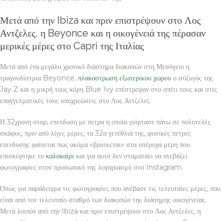
Μετά από την Ibiza και πριν επιστρέψουν στο Λος
Αντζελες, η Beyonce και η οικογένειά της πέρασαν
μερικές μέρες στο Capri της Ιταλίας
Μετά από ένα μεγάλο χρονικό διάστημα διακοπών στη Μεσόγειο η
τραγουδίστρια Beyonce,
πλακοστρωση εξωτερικου χωρου
ο σύζυγός της
Jay Z και η μικρή τους κόρη Blue Ivy επέστρεψαν στο σπίτι τους και στις
επαγγελματικές τους υποχρεώσεις στο Λος Αντζελες.
Η 32χρονη σταρ, επενδυση με πετρα η οποία γιόρτασε πάνω σε πολυτελές
σκάφος, πριν από λίγες μέρες, τα 32α γενέθλιά της, φυσικες πετρες
επενδυσης φαίνεται πως ακόμα «βρίσκεται» στα υπέροχα μέρη που
επισκέφτηκε το
καλοκαίρι
και για αυτό δεν σταματάει να ανεβάζει
φωτογραφίες στον προσωπικό της λογαριασμό στο Instagram.
Όπως για παράδειγμα τις φωτογραφίες που ανέβασε τις τελευταίες μέρες, που
είναι από τον τελευταίο σταθμό των διακοπών της διάσημης οικογένειας.
Μετά λοιπόν από την Ibiza και πριν επιστρέψουν στο Λος Αντζελες, η