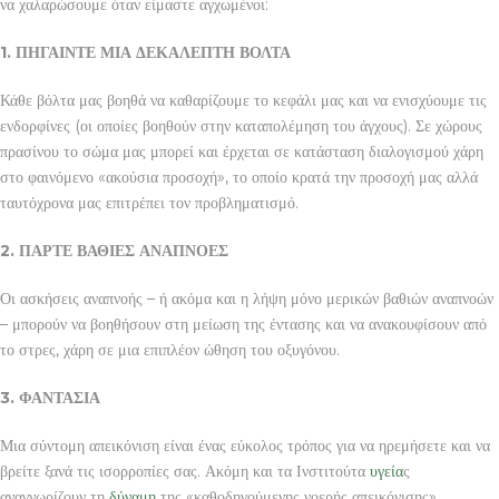
να χαλαρώσουμε όταν είμαστε αγχωμένοι:
1. ΠΗΓΑΙΝΤΕ ΜΙΑ ΔΕΚΑΛΕΠΤΗ ΒΟΛΤΑ
Κάθε βόλτα μας βοηθά να καθαρίζουμε το κεφάλι μας και να ενισχύουμε τις
ενδορφίνες (οι οποίες βοηθούν στην καταπολέμηση του άγχους). Σε χώρους
πρασίνου το σώμα μας μπορεί και έρχεται σε κατάσταση διαλογισμού χάρη
στο φαινόμενο «ακούσια προσοχή», το οποίο κρατά την προσοχή μας αλλά
ταυτόχρονα μας επιτρέπει τον προβληματισμό.
2. ΠΑΡΤΕ ΒΑΘΙΕΣ ΑΝΑΠΝΟΕΣ
Οι ασκήσεις αναπνοής – ή ακόμα και η λήψη μόνο μερικών βαθιών αναπνοών
– μπορούν να βοηθήσουν στη μείωση της έντασης και να ανακουφίσουν από
το στρες, χάρη σε μια επιπλέον ώθηση του οξυγόνου.
3. ΦΑΝΤΑΣΙΑ
Μια σύντομη απεικόνιση είναι ένας εύκολος τρόπος για να ηρεμήσετε και να
βρείτε ξανά τις ισορροπίες σας. Ακόμη και τα Ινστιτούτα
υγεία
ς
αναγνωρίζουν τη
δύναμη
της «καθοδηγούμενης νοερής απεικόνισης».