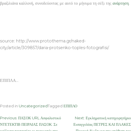
βραζιλιάνα καλλονή, συνοδεύοντας με αυτό το μήνυμα τη σέξι της
ανάρτηση
.
ΕΠΙΠΛΑ
source: http://www.protothema.gr/naked-
city/article/309857/daria-protsenko-toples-fotografisi/
ΕΠΙΠΛΑ…
Posted in
Uncategorized
Tagged
ΕΠΙΠΛΟ
Post
Previous:
ΠΑΣΟΚ URL Ασφαλιστικό
Next:
Εγκληματική κατηγορητήριο
ΝΤΕΤΕΚΤΙΒ ΠΕΙΡΑΙΑΣ ΠΑΣΟΚ: Σε
Εισαγγελέας ΠΕΤΡΕΣ ΚΑΙ ΠΛΑΚΕΣ
navigation
ορίζοντα πενταετίας οι περικοπές στο
Ποινική δίωξη για την υπόθεση του