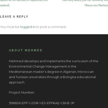
εφάπαξ
Οίκου του Ναύτου
LEAVE A REPLY
You must be
logged in
to post a comment.
ABOUT MEHMED
Mehmed develops and implements the curriculum of the
Environmental Change Management in the
Mediterranean master’s degree in Algerian, Moroccan
and Tunisian universities through a Bologna educational
approach.
Project Number:
598826-EPP-1-2018-1-ES-EPPKA2-CBHE-JP