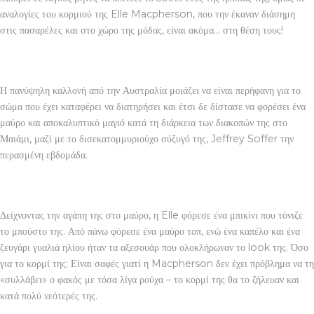
αναλογίες του κορμιού της Elle Macpherson, που την έκαναν διάσημη
στις πασαρέλες και στο χώρο της μόδας, είναι ακόμα… στη θέση τους!
Η πανύψηλη καλλονή από την Αυστραλία μοιάζει να είναι περήφανη για το
σώμα που έχει καταφέρει να διατηρήσει και έτσι δε δίστασε να φορέσει ένα
μαύρο και αποκαλυπτικό μαγιό κατά τη διάρκεια των διακοπών της στο
Μαιάμι, μαζί με το δισεκατομμυριούχο σύζυγό της, Jeffrey Soffer την
περασμένη εβδομάδα.
Δείχνοντας την αγάπη της στο μαύρο, η Elle φόρεσε ένα μπικίνι που τόνιζε
το μπούστο της. Από πάνω φόρεσε ένα μαύρο τοπ, ενώ ένα καπέλο και ένα
ζευγάρι γυαλιά ηλίου ήταν τα αξεσουάρ που ολοκλήρωναν το look της. Όσο
για το κορμί της; Είναι σαφές γιατί η Macpherson δεν έχει πρόβλημα να τη
«συλλάβει» ο φακός με τόσα λίγα ρούχα – το κορμί της θα το ζήλευαν και
κατά πολύ νεότερές της.