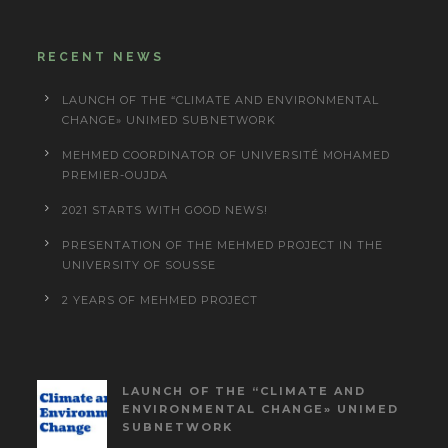
RECENT NEWS
LAUNCH OF THE “CLIMATE AND ENVIRONMENTAL
CHANGE» UNIMED SUBNETWORK
MEHMED COORDINATOR OF UNIVERSITÉ MOHAMED
PREMIER-OUJDA
2021 STARTS WITH GOOD NEWS!
PRESENTATION OF THE MEHMED PROJECT IN THE
UNIVERSITY OF SOUSSE
2 YEARS OF MEHMED PROJECT
LAUNCH OF THE “CLIMATE AND
ENVIRONMENTAL CHANGE» UNIMED
SUBNETWORK